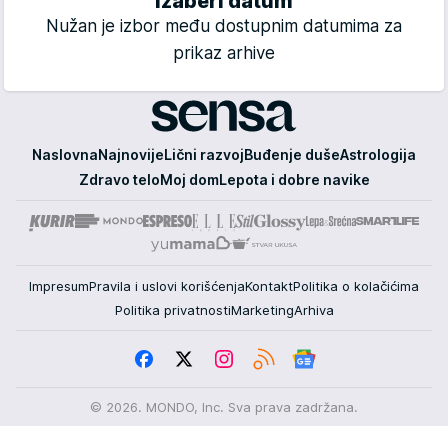
Izaberi datum
Nužan je izbor među dostupnim datumima za
prikaz arhive
Sensa
Naslovna
Najnovije
Lični razvoj
Buđenje duše
Astrologija
Zdravo telo
Moj dom
Lepota i dobre navike
Impresum
Pravila i uslovi korišćenja
Kontakt
Politika o kolačićima
Politika privatnosti
Marketing
Arhiva
© 2026. MONDO, Inc. Sva prava zadržana.