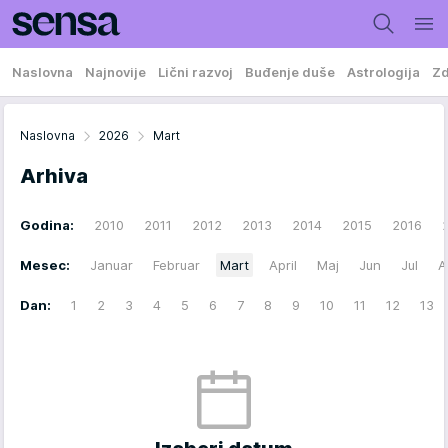
Naslovna
Najnovije
Lični razvoj
Buđenje duše
Astrologija
Zd
Naslovna
2026
Mart
Arhiva
Godina:
2010
2011
2012
2013
2014
2015
2016
Mesec:
Januar
Februar
Mart
April
Maj
Jun
Jul
A
Dan:
1
2
3
4
5
6
7
8
9
10
11
12
13