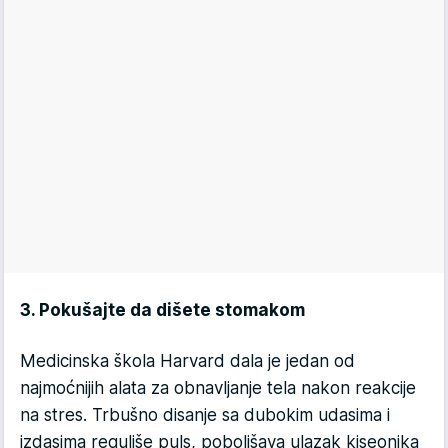
3. Pokušajte da dišete stomakom
Medicinska škola Harvard dala je jedan od
najmoćnijih alata za obnavljanje tela nakon reakcije
na stres. Trbušno disanje sa dubokim udasima i
izdasima reguliše puls, poboljšava ulazak kiseonika