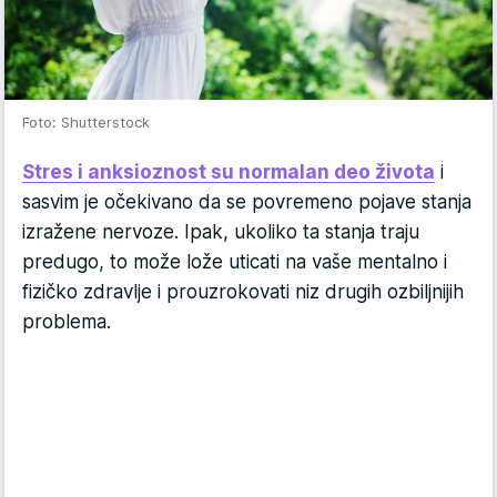
Foto: Shutterstock
Stres i anksioznost su normalan deo života
i
sasvim je očekivano da se povremeno pojave stanja
izražene nervoze. Ipak, ukoliko ta stanja traju
predugo, to može lože uticati na vaše mentalno i
fizičko zdravlje i prouzrokovati niz drugih ozbiljnijih
problema.