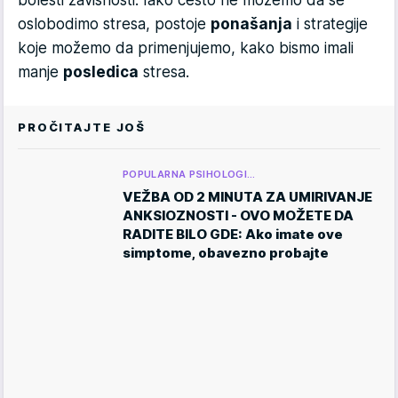
bolesti zavisnosti. Iako često ne možemo da se
oslobodimo stresa, postoje
ponašanja
i strategije
koje možemo da primenjujemo, kako bismo imali
manje
posledica
stresa.
PROČITAJTE JOŠ
POPULARNA PSIHOLOGI…
VEŽBA OD 2 MINUTA ZA UMIRIVANJE
ANKSIOZNOSTI - OVO MOŽETE DA
RADITE BILO GDE: Ako imate ove
simptome, obavezno probajte