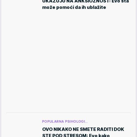
UKAZUJU NA ANKSIOZNOST: Evo šta
može pomoći da ih ublažite
POPULARNA PSIHOLOGI…
OVO NIKAKO NE SMETE RADITI DOK
STE POD STRESOM: Evo kako