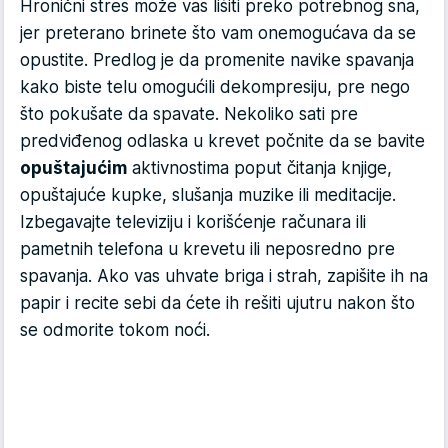
Hronični stres može vas lišiti preko potrebnog sna,
jer preterano brinete što vam onemogućava da se
opustite. Predlog je da promenite navike spavanja
kako biste telu omogućili dekompresiju, pre nego
što pokušate da spavate. Nekoliko sati pre
predviđenog odlaska u krevet počnite da se bavite
opuštajućim
aktivnostima poput čitanja knjige,
opuštajuće kupke, slušanja muzike ili meditacije.
Izbegavajte televiziju i korišćenje računara ili
pametnih telefona u krevetu ili neposredno pre
spavanja. Ako vas uhvate briga i strah, zapišite ih na
papir i recite sebi da ćete ih rešiti ujutru nakon što
se odmorite tokom noći.