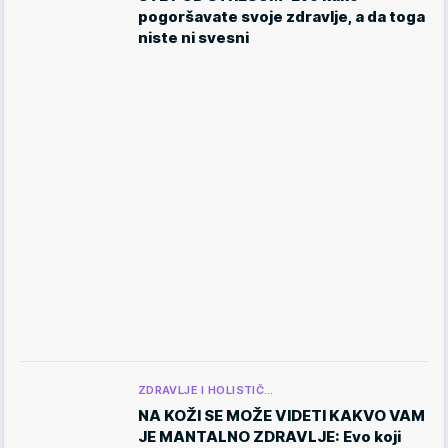
pogoršavate svoje zdravlje, a da toga
niste ni svesni
ZDRAVLJE I HOLISTIČ…
NA KOŽI SE MOŽE VIDETI KAKVO VAM
JE MANTALNO ZDRAVLJE: Evo koji