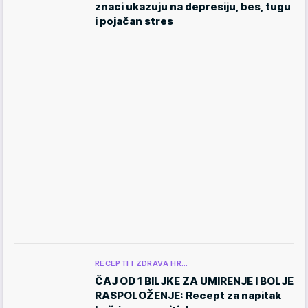
znaci ukazuju na depresiju, bes, tugu
i pojačan stres
RECEPTI I ZDRAVA HR…
ČAJ OD 1 BILJKE ZA UMIRENJE I BOLJE
RASPOLOŽENJE: Recept za napitak