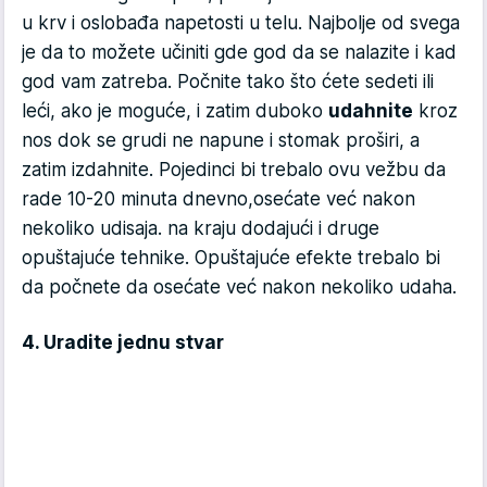
u krv i oslobađa napetosti u telu. Najbolje od svega
je da to možete učiniti gde god da se nalazite i kad
god vam zatreba. Počnite tako što ćete sedeti ili
leći, ako je moguće, i zatim duboko
udahnite
kroz
nos dok se grudi ne napune i stomak proširi, a
zatim izdahnite. Pojedinci bi trebalo ovu vežbu da
rade 10-20 minuta dnevno,osećate već nakon
nekoliko udisaja. na kraju dodajući i druge
opuštajuće tehnike. Opuštajuće efekte trebalo bi
da počnete da osećate već nakon nekoliko udaha.
4. Uradite jednu stvar