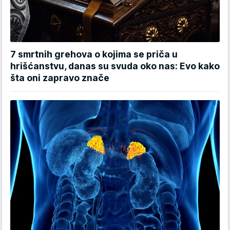
7 smrtnih grehova o kojima se priča u
hrišćanstvu, danas su svuda oko nas: Evo kako
šta oni zapravo znače