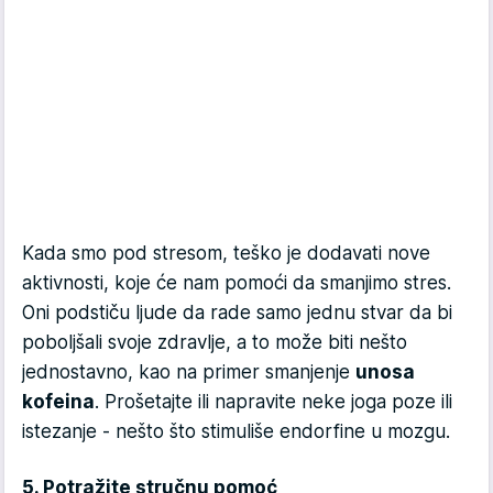
Kada smo pod stresom, teško je dodavati nove
aktivnosti, koje će nam pomoći da smanjimo stres.
Oni podstiču ljude da rade samo jednu stvar da bi
poboljšali svoje zdravlje, a to može biti nešto
jednostavno, kao na primer smanjenje
unosa
kofeina
. Prošetajte ili napravite neke joga poze ili
istezanje - nešto što stimuliše endorfine u mozgu.
5. Potražite stručnu pomoć