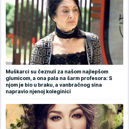
Muškarci su čeznuli za našom najlepšom
glumicom, a ona pala na šarm profesora: S
njom je bio u braku, a vanbračnog sina
napravio njenoj koleginici