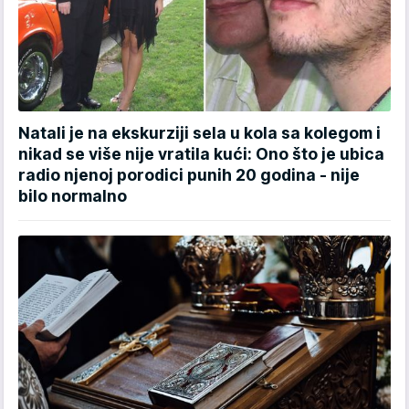
Natali je na ekskurziji sela u kola sa kolegom i
nikad se više nije vratila kući: Ono što je ubica
radio njenoj porodici punih 20 godina - nije
bilo normalno