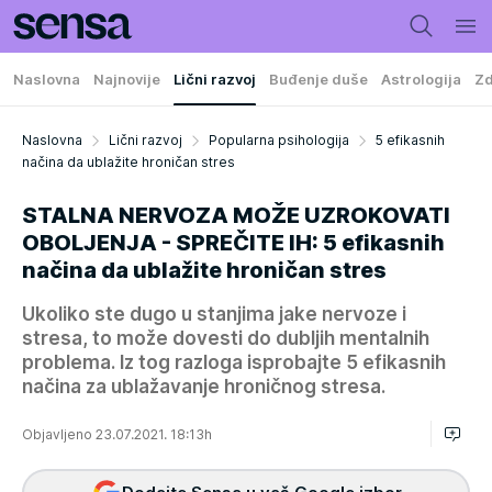
Naslovna
Najnovije
Lični razvoj
Buđenje duše
Astrologija
Zd
Naslovna
Lični razvoj
Popularna psihologija
5 efikasnih
načina da ublažite hroničan stres
STALNA NERVOZA MOŽE UZROKOVATI
OBOLJENJA - SPREČITE IH: 5 efikasnih
načina da ublažite hroničan stres
Ukoliko ste dugo u stanjima jake nervoze i
stresa, to može dovesti do dubljih mentalnih
problema. Iz tog razloga isprobajte 5 efikasnih
načina za ublažavanje hroničnog stresa.
Objavljeno 23.07.2021. 18:13h