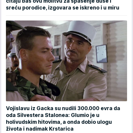
čitaju baš ovu molitvu za spasenje duše i
sreću porodice, izgovara se iskreno i u miru
Vojislavu iz Gacka su nudili 300.000 evra da
oda Silvestera Stalonea: Glumio je u
holivudskim hitovima, a onda dobio ulogu
života i nadimak Krstarica