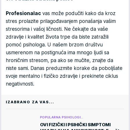
Profesionalac
vas može podučiti kako da kroz
stres prolazite prilagođavanjem ponašanja vašim
stresorima i vašoj ličnosti. Ne čekajte da vaše
zdravlje i kvalitet života trpe da biste zatražili
pomoć psihologa. U našem brzom društvu
usmerenom na postignuća ima mnogo ljudi sa
hroničnim stresom, pa ako se mučite, znajte da
niste sami. Danas preduzmite korake da poboljšate
svoje mentalno i fizičko zdravlje i prekinete ciklus
negativnosti.
IZABRANO ZA VAS...
POPULARNA PSIHOLOGI…
OVI FIZIČKI I PSIHIČKI SIMPTOMI