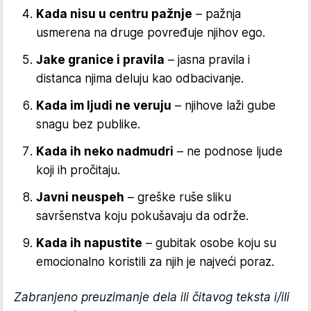
Kada nisu u centru pažnje
– pažnja
usmerena na druge povređuje njihov ego.
Jake granice i pravila
– jasna pravila i
distanca njima deluju kao odbacivanje.
Kada im ljudi ne veruju
– njihove laži gube
snagu bez publike.
Kada ih neko nadmudri
– ne podnose ljude
koji ih pročitaju.
Javni neuspeh
– greške ruše sliku
savršenstva koju pokušavaju da održe.
Kada ih napustite
– gubitak osobe koju su
emocionalno koristili za njih je najveći poraz.
Zabranjeno preuzimanje dela ili čitavog teksta i/ili