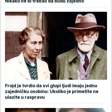
Nikako ne bi trebali da budu zajedno
Frojd je tvrdio da svi glupi ljudi imaju jednu
zajedničku osobinu: Ukoliko je primetite ne
ulazite u raspravu