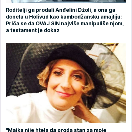
Roditelji ga prodali Anđelini Džoli, a ona ga
donela u Holivud kao kambodžansku amajliju:
Priča se da OVAJ SIN najviše manipuliše njom,
a testament je dokaz
"Majka nije htela da proda stan za moje