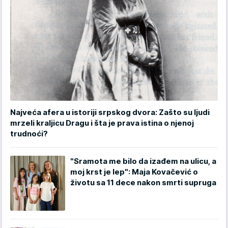
Najveća afera u istoriji srpskog dvora: Zašto su ljudi
mrzeli kraljicu Dragu i šta je prava istina o njenoj
trudnoći?
"Sramota me bilo da izađem na ulicu, a
moj krst je lep": Maja Kovačević o
životu sa 11 dece nakon smrti supruga