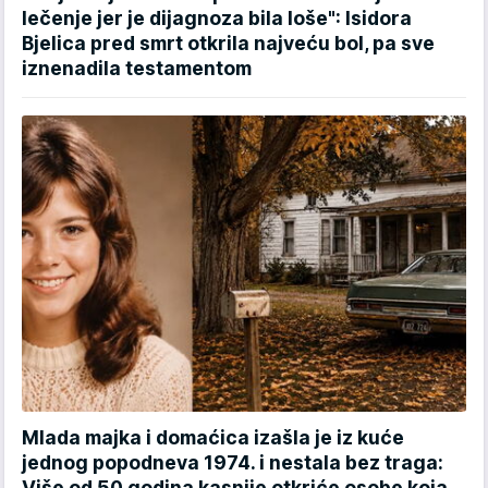
lečenje jer je dijagnoza bila loše": Isidora
Bjelica pred smrt otkrila najveću bol, pa sve
iznenadila testamentom
Mlada majka i domaćica izašla je iz kuće
jednog popodneva 1974. i nestala bez traga:
Više od 50 godina kasnije otkriće osobe koja