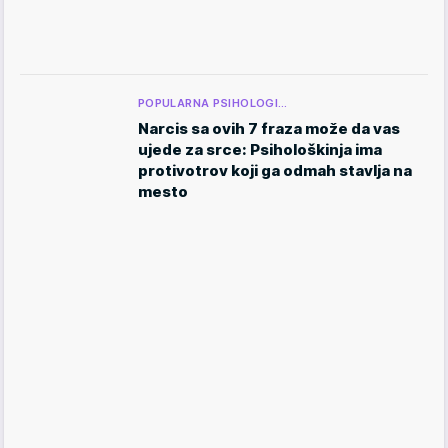
POPULARNA PSIHOLOGI…
Narcis sa ovih 7 fraza može da vas
ujede za srce: Psihološkinja ima
protivotrov koji ga odmah stavlja na
mesto