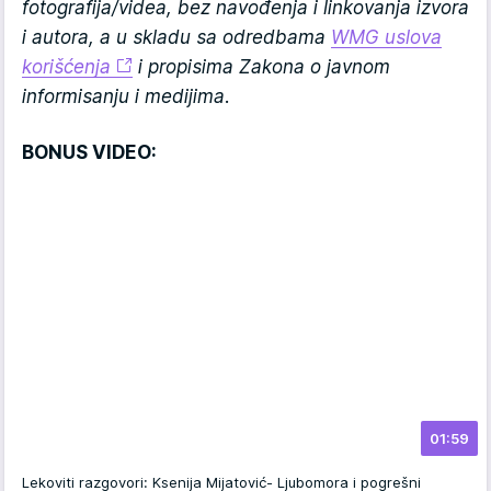
fotografija/videa, bez navođenja i linkovanja izvora
i autora, a u skladu sa odredbama
WMG uslova
korišćenja
i propisima Zakona o javnom
informisanju i medijima.
BONUS VIDEO:
01:59
Lekoviti razgovori: Ksenija Mijatović- Ljubomora i pogrešni