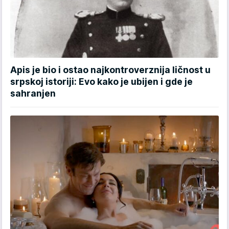
Apis je bio i ostao najkontroverznija ličnost u
srpskoj istoriji: Evo kako je ubijen i gde je
sahranjen