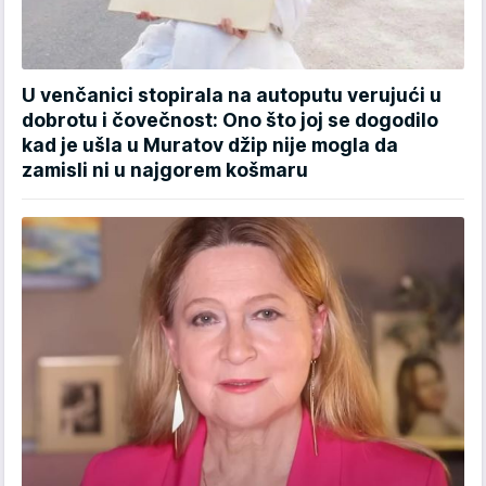
U venčanici stopirala na autoputu verujući u
dobrotu i čovečnost: Ono što joj se dogodilo
kad je ušla u Muratov džip nije mogla da
zamisli ni u najgorem košmaru