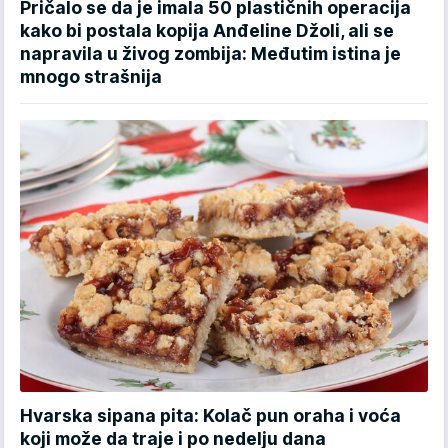
Pričalo se da je imala 50 plastičnih operacija
kako bi postala kopija Anđeline Džoli, ali se
napravila u živog zombija: Međutim istina je
mnogo strašnija
Hvarska sipana pita: Kolač pun oraha i voća
koji može da traje i po nedelju dana