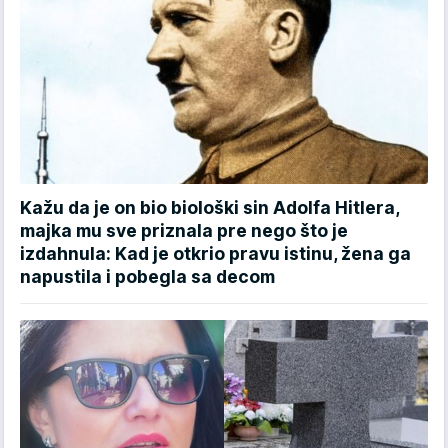
Kažu da je on bio biološki sin Adolfa Hitlera,
majka mu sve priznala pre nego što je
izdahnula: Kad je otkrio pravu istinu, žena ga
napustila i pobegla sa decom