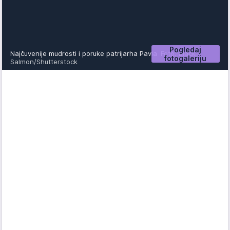
Pogledaj
Najčuvenije mudrosti i poruke patrijarha Pavla
Foto: Black
fotogaleriju
Salmon/Shutterstock