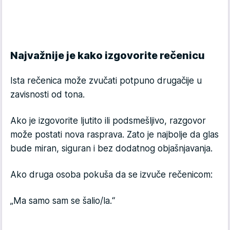
Najvažnije je kako izgovorite rečenicu
Ista rečenica može zvučati potpuno drugačije u
zavisnosti od tona.
Ako je izgovorite ljutito ili podsmešljivo, razgovor
može postati nova rasprava. Zato je najbolje da glas
bude miran, siguran i bez dodatnog objašnjavanja.
Ako druga osoba pokuša da se izvuče rečenicom:
„Ma samo sam se šalio/la.“