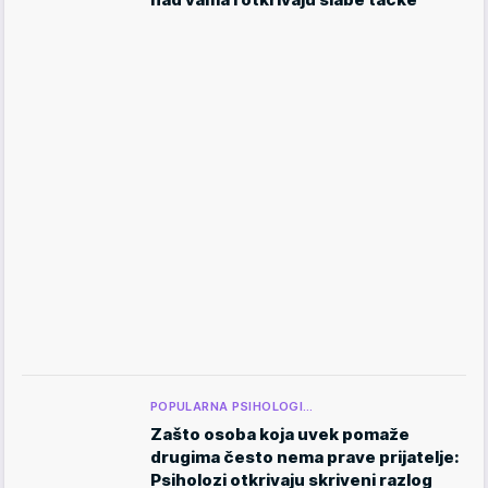
POPULARNA PSIHOLOGI…
Zašto osoba koja uvek pomaže
drugima često nema prave prijatelje:
Psiholozi otkrivaju skriveni razlog