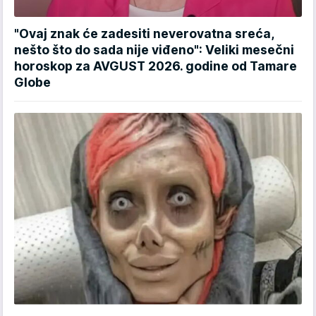
"Ovaj znak će zadesiti neverovatna sreća,
nešto što do sada nije viđeno": Veliki mesečni
horoskop za AVGUST 2026. godine od Tamare
Globe