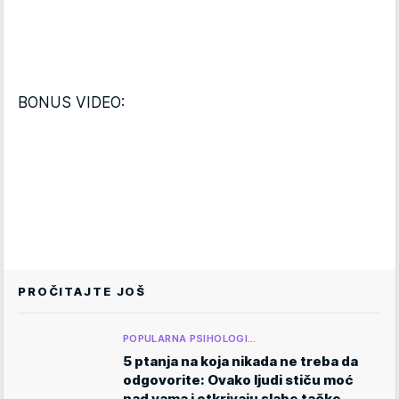
BONUS VIDEO:
PROČITAJTE JOŠ
POPULARNA PSIHOLOGI…
5 ptanja na koja nikada ne treba da
odgovorite: Ovako ljudi stiču moć
nad vama i otkrivaju slabe tačke