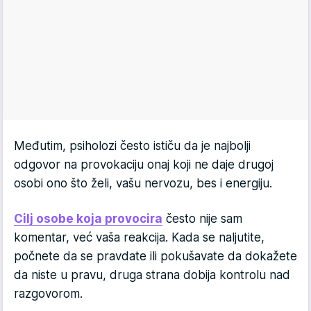
Međutim, psiholozi često ističu da je najbolji
odgovor na provokaciju onaj koji ne daje drugoj
osobi ono što želi, vašu nervozu, bes i energiju.
Cilj osobe koja provocira
često nije sam
komentar, već vaša reakcija. Kada se naljutite,
počnete da se pravdate ili pokušavate da dokažete
da niste u pravu, druga strana dobija kontrolu nad
razgovorom.