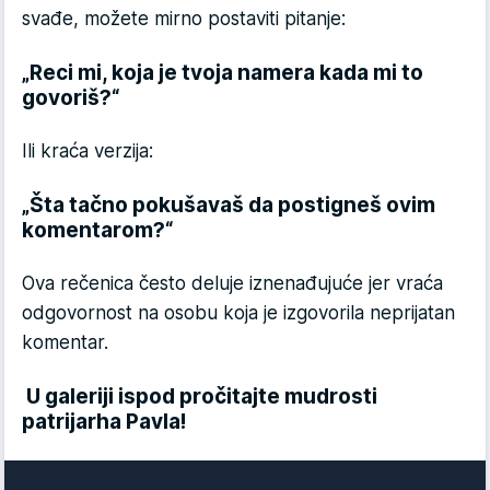
svađe, možete mirno postaviti pitanje:
„Reci mi, koja je tvoja namera kada mi to
govoriš?“
Ili kraća verzija:
„Šta tačno pokušavaš da postigneš ovim
komentarom?“
Ova rečenica često deluje iznenađujuće jer vraća
odgovornost na osobu koja je izgovorila neprijatan
komentar.
U galeriji ispod pročitajte mudrosti
patrijarha Pavla!