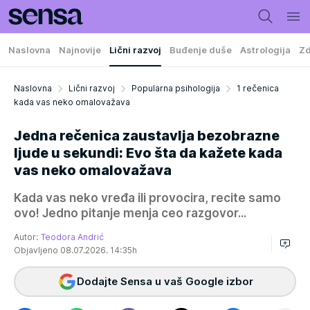
Naslovna
Najnovije
Lični razvoj
Buđenje duše
Astrologija
Zd
Naslovna
Lični razvoj
Popularna psihologija
1 rečenica
kada vas neko omalovažava
Jedna rečenica zaustavlja bezobrazne
ljude u sekundi: Evo šta da kažete kada
vas neko omalovažava
Kada vas neko vređa ili provocira, recite samo
ovo! Jedno pitanje menja ceo razgovor...
Autor:
Teodora Andrić
Objavljeno 08.07.2026. 14:35h
Dodajte Sensa u vaš Google izbor