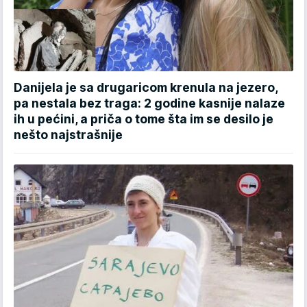
Danijela je sa drugaricom krenula na jezero,
pa nestala bez traga: 2 godine kasnije nalaze
ih u pećini, a priča o tome šta im se desilo je
nešto najstrašnije