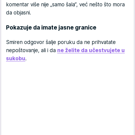
komentar više nije „samo šala“, već nešto što mora
da objasni.
Pokazuje da imate jasne granice
Smiren odgovor šalje poruku da ne prihvatate
nepoštovanje, ali i da
ne želite da učestvujete u
sukobu
.