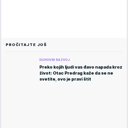
PROČITAJTE JOŠ
DUHOVNI RAZVOJ
Preko kojih ljudi vas đavo napada kroz
život: Otac Predrag kaže da se ne
svetite, ovo je pravi štit