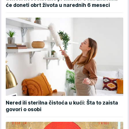
će doneti obrt života u narednih 6 meseci
Nered ili sterilna čistoća u kući: Šta to zaista
govori o osobi