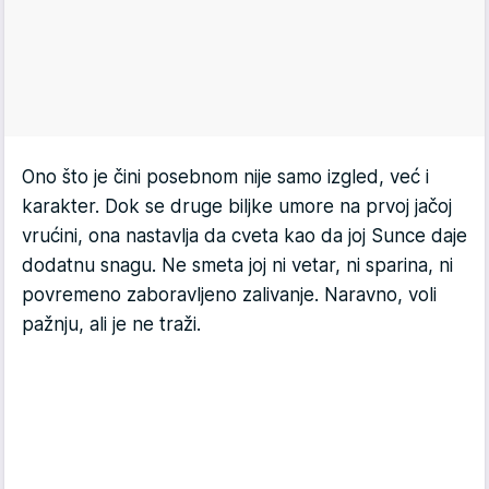
Ono što je čini posebnom nije samo izgled, već i
karakter. Dok se druge biljke umore na prvoj jačoj
vrućini, ona nastavlja da cveta kao da joj Sunce daje
dodatnu snagu. Ne smeta joj ni vetar, ni sparina, ni
povremeno zaboravljeno zalivanje. Naravno, voli
pažnju, ali je ne traži.