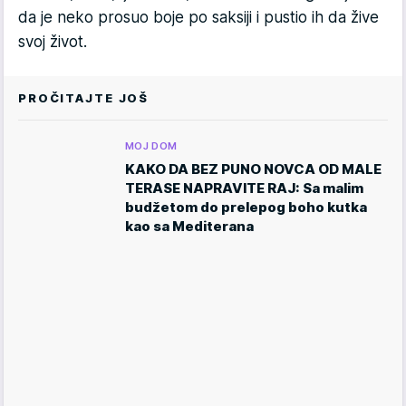
da je neko prosuo boje po saksiji i pustio ih da žive
svoj život.
PROČITAJTE JOŠ
MOJ DOM
KAKO DA BEZ PUNO NOVCA OD MALE
TERASE NAPRAVITE RAJ: Sa malim
budžetom do prelepog boho kutka
kao sa Mediterana