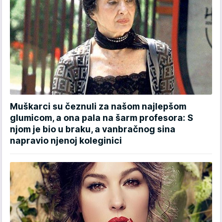
Muškarci su čeznuli za našom najlepšom
glumicom, a ona pala na šarm profesora: S
njom je bio u braku, a vanbračnog sina
napravio njenoj koleginici