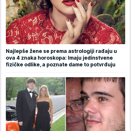
Najlepše žene se prema astrologiji rađaju u
ova 4 znaka horoskopa: Imaju jedinstvene
fizičke odlike, a poznate dame to potvrđuju