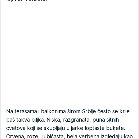
Na terasama i balkonima širom Srbije često se krije
baš takva biljka. Niska, razgranata, puna sitnih
cvetova koji se skupljaju u jarke loptaste bukete.
Crvena, roze, ljubičasta, bela verbena izgledaju kao