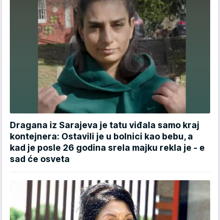
Dragana iz Sarajeva je tatu viđala samo kraj
kontejnera: Ostavili je u bolnici kao bebu, a
kad je posle 26 godina srela majku rekla je - e
sad će osveta