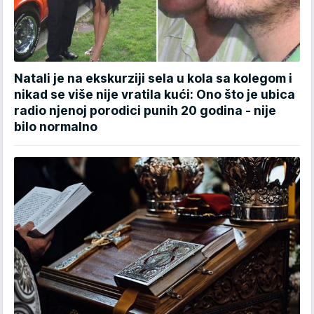
Natali je na ekskurziji sela u kola sa kolegom i
nikad se više nije vratila kući: Ono što je ubica
radio njenoj porodici punih 20 godina - nije
bilo normalno