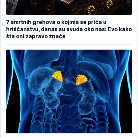
7 smrtnih grehova o kojima se priča u
hrišćanstvu, danas su svuda oko nas: Evo kako
šta oni zapravo znače