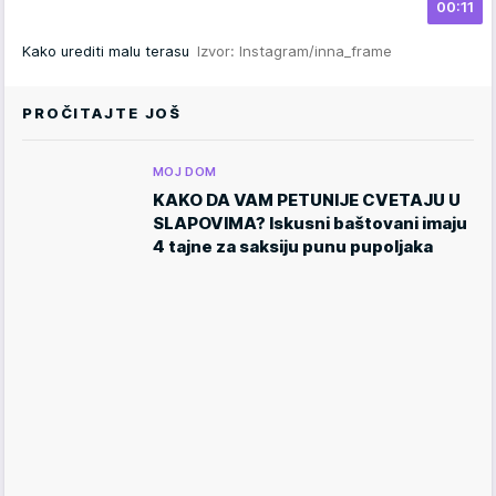
00:11
Kako urediti malu terasu
Izvor: Instagram/inna_frame
PROČITAJTE JOŠ
MOJ DOM
KAKO DA VAM PETUNIJE CVETAJU U
SLAPOVIMA? Iskusni baštovani imaju
4 tajne za saksiju punu pupoljaka