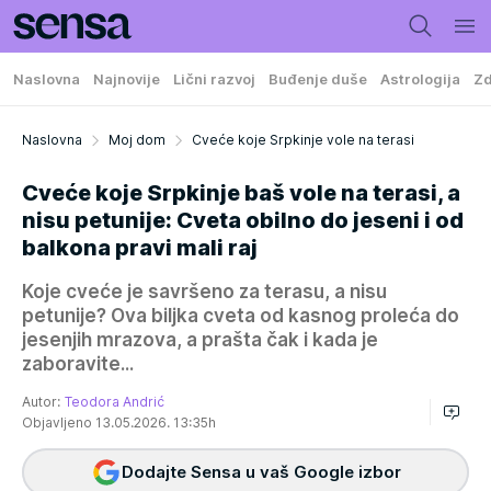
Naslovna
Najnovije
Lični razvoj
Buđenje duše
Astrologija
Zd
Naslovna
Moj dom
Cveće koje Srpkinje vole na terasi
Cveće koje Srpkinje baš vole na terasi, a
nisu petunije: Cveta obilno do jeseni i od
balkona pravi mali raj
Koje cveće je savršeno za terasu, a nisu
petunije? Ova biljka cveta od kasnog proleća do
jesenjih mrazova, a prašta čak i kada je
zaboravite...
Autor:
Teodora Andrić
Objavljeno 13.05.2026. 13:35h
Dodajte Sensa u vaš Google izbor