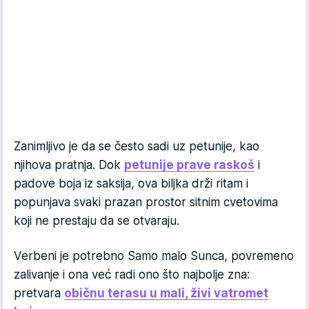
Zanimljivo je da se često sadi uz petunije, kao
njihova pratnja. Dok
petunije prave raskoš
i
padove boja iz saksija, ova biljka drži ritam i
popunjava svaki prazan prostor sitnim cvetovima
koji ne prestaju da se otvaraju.
Verbeni je potrebno Samo malo Sunca, povremeno
zalivanje i ona već radi ono što najbolje zna:
pretvara
običnu terasu u mali, živi vatromet