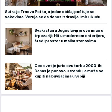
Sutra je Trnova Petka, a jedan običaj poštuje se
vekovima: Veruje se da donosi zdravlje i mir u kuću
Svaki stan u Jugoslaviji je ovo imao u
trpezariji: Hit u modernom enterijeru,
štedi prostor u malim stanovima
Ceo svet je jurio ovu torbu 2000-ih:
Danas je ponovo u trendu, a može se
kupiti na buvljacima u Srbiji