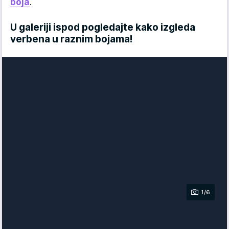
boja
.
U galeriji ispod pogledajte kako izgleda
verbena u raznim bojama!
1/6