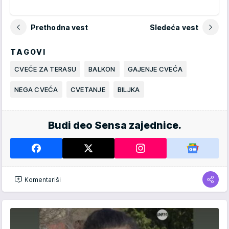
Prethodna vest
Sledeća vest
TAGOVI
CVEĆE ZA TERASU
BALKON
GAJENJE CVEĆA
NEGA CVEĆA
CVETANJE
BILJKA
Budi deo Sensa zajednice.
Komentariši