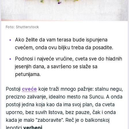
Foto: Shutterstock
Ako želite da vam terasa bude ispunjena
cvećem, onda ovu biljku treba da posadite.
Podnosi i najveće vrućine, cveta sve do hladnih
jesenjih dana, a savršeno se slaže sa
petunijama.
Postoji
cveće
koje traži mnogo pažnje: stalnu negu,
precizno zalivanje, idealno mesto na Suncu. A onda
postoji jedna koja kao da ima svoj plan, da cveta
uporno, bez suvih listova, bez pauze, čak i onda
kada je malo "zaboravite". Reč je o balkonskoj
lepotici
verbeni
.