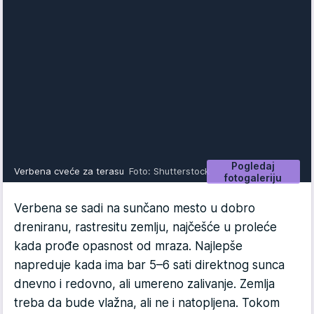
Pogledaj
Verbena cveće za terasu
Foto: Shutterstock
fotogaleriju
Verbena se sadi na sunčano mesto u dobro
dreniranu, rastresitu zemlju, najčešće u proleće
kada prođe opasnost od mraza. Najlepše
napreduje kada ima bar 5–6 sati direktnog sunca
dnevno i redovno, ali umereno zalivanje. Zemlja
treba da bude vlažna, ali ne i natopljena. Tokom