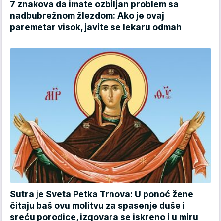
7 znakova da imate ozbiljan problem sa
nadbubrežnom žlezdom: Ako je ovaj
paremetar visok, javite se lekaru odmah
Sutra je Sveta Petka Trnova: U ponoć žene
čitaju baš ovu molitvu za spasenje duše i
sreću porodice, izgovara se iskreno i u miru