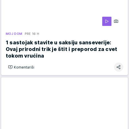
MOJ DOM
PRE 16 H
1 sastojak stavite u saksiju sanseverije:
Ovaj prirodni trik je štit i preporod za cvet
tokom vrućina
Komentariši