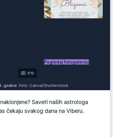
Pogledaj fotogaleriju
1/12
23. godine
Foto: Canva/Shutterstock
aklonjene? Saveti naših astrologa
 vas čekaju svakog dana na Viberu.