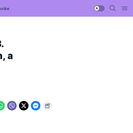
avike
.
, a