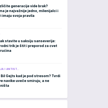
zličite generacije vide brak?
 je najvažnije jedno, milenijalci i
i imaju svoja pravila
M
ak stavite u saksiju sanseverije:
rodni trik je štit i preporod za cvet
rućina
JA I ANTIST…
 Bil Gejts kad je pod stresom? Tvrdi
ve navike uveče smiruju, a ne
 ništa