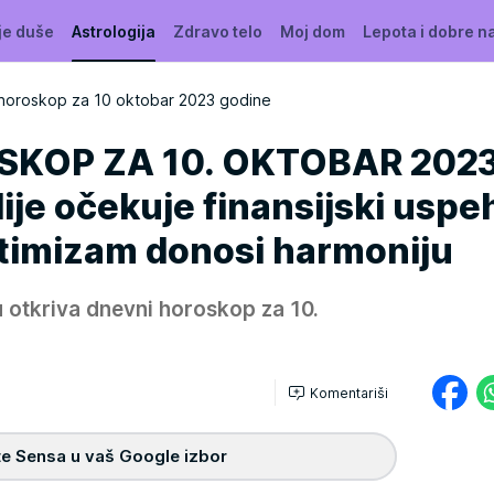
je duše
Astrologija
Zdravo telo
Moj dom
Lepota i dobre n
horoskop za 10 oktobar 2023 godine
KOP ZA 10. OKTOBAR 2023
je očekuje finansijski uspeh
timizam donosi harmoniju
 otkriva dnevni horoskop za 10.
Komentariši
e Sensa u vaš Google izbor