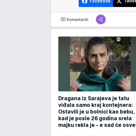
Facebook
Twitt
Komentariši
Dragana iz Sarajeva je tatu
viđala samo kraj kontejnera:
Ostavili je u bolnici kao bebu,
kad je posle 26 godina srela
majku rekla je - e sad će osve