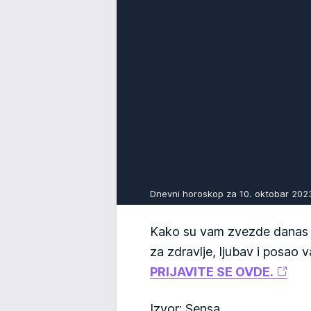
Dnevni horoskop za 10. oktobar 20
Kako su vam zvezde danas n
za zdravlje, ljubav i posao
PRIJAVITE SE OVDE.
Izvor: Sensa