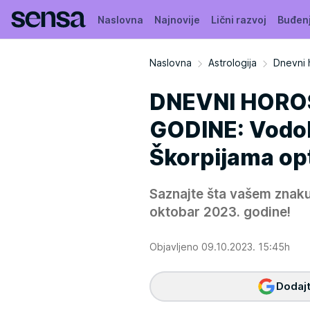
Naslovna
Najnovije
Lični razvoj
Buđen
Naslovna
Astrologija
Dnevni 
DNEVNI HOROS
GODINE: Vodoli
Škorpijama op
Saznajte šta vašem znaku
oktobar 2023. godine!
Objavljeno 09.10.2023. 15:45h
Dodajt