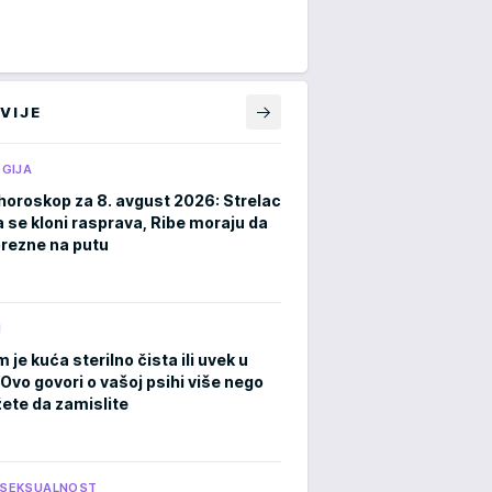
VIJE
GIJA
horoskop za 8. avgust 2026: Strelac
a se kloni rasprava, Ribe moraju da
rezne na putu
M
m je kuća sterilno čista ili uvek u
Ovo govori o vašoj psihi više nego
ete da zamislite
I SEKSUALNOST