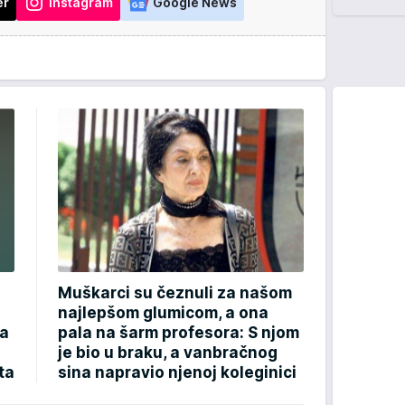
er
Instagram
Google News
Muškarci su čeznuli za našom
najlepšom glumicom, a ona
 a
pala na šarm profesora: S njom
je bio u braku, a vanbračnog
ta
sina napravio njenoj koleginici