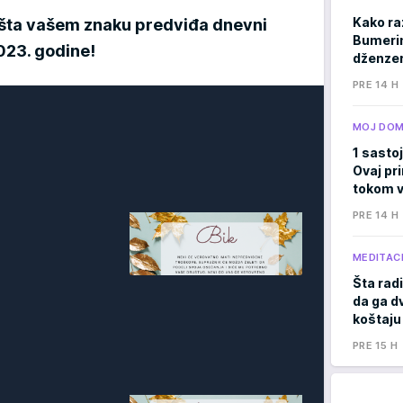
Kako ra
te šta vašem znaku predviđa dnevni
Bumerima
023. godine!
dženzer
PRE 14 H
MOJ DO
1 sastoj
Ovaj pri
tokom v
PRE 14 H
MEDITACI
Šta radi
da ga d
koštaju
PRE 15 H