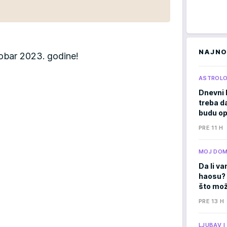
NAJNO
tobar 2023. godine!
ASTROLO
Dnevni 
treba d
budu op
PRE 11 H
MOJ DO
Da li va
haosu? 
što mož
PRE 13 H
LJUBAV 