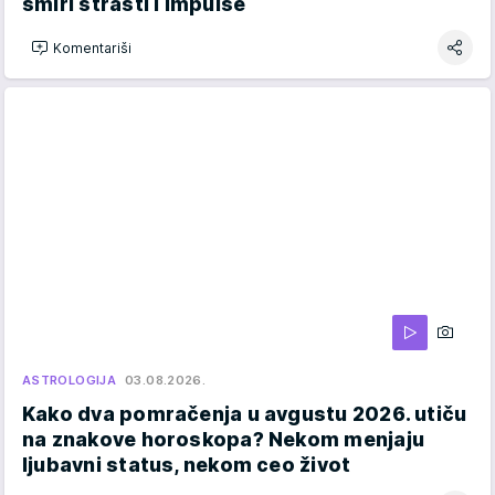
smiri strasti i impulse
Komentariši
ASTROLOGIJA
03.08.2026.
Kako dva pomračenja u avgustu 2026. utiču
na znakove horoskopa? Nekom menjaju
ljubavni status, nekom ceo život