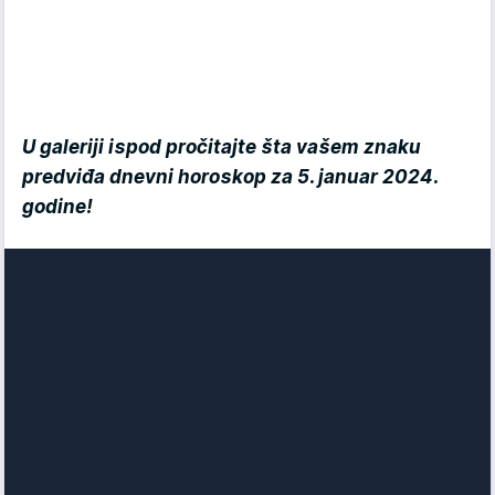
U galeriji ispod pročitajte šta vašem znaku
predviđa dnevni horoskop za 5. januar 2024.
godine!