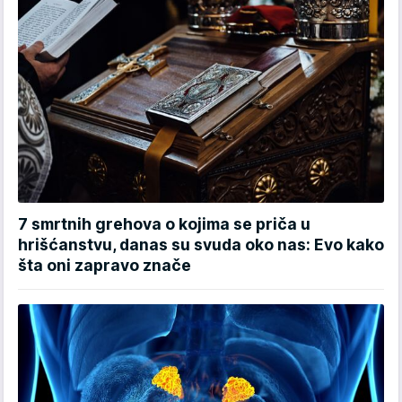
7 smrtnih grehova o kojima se priča u
hrišćanstvu, danas su svuda oko nas: Evo kako
šta oni zapravo znače