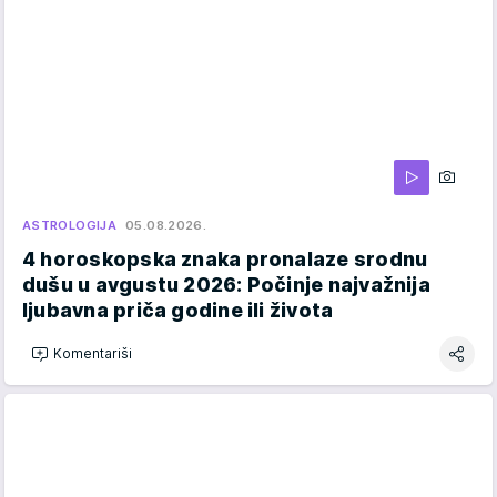
ASTROLOGIJA
05.08.2026.
4 horoskopska znaka pronalaze srodnu
dušu u avgustu 2026: Počinje najvažnija
ljubavna priča godine ili života
Komentariši