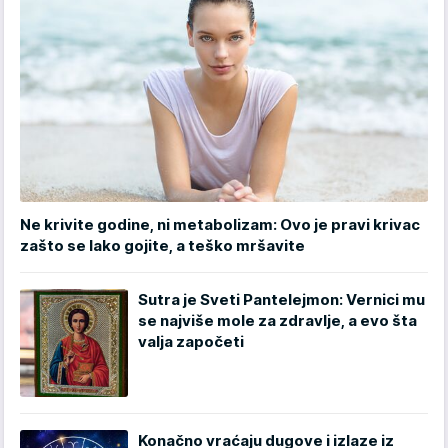
Ne krivite godine, ni metabolizam: Ovo je pravi krivac
zašto se lako gojite, a teško mršavite
Sutra je Sveti Pantelejmon: Vernici mu
se najviše mole za zdravlje, a evo šta
valja započeti
Konačno vraćaju dugove i izlaze iz