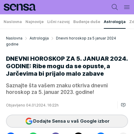
Naslovna
Najnovije
Lični razvoj
Buđenje duše
Astrologija
Zd
Naslovna
Astrologija
Dnevni horoskop za 5 januar 2024
godine
DNEVNI HOROSKOP ZA 5. JANUAR 2024.
GODINE: Ribe mogu da se opuste, a
Jarčevima bi prijalo malo zabave
Saznajte šta vašem znaku otkriva dnevni
horoskop za 5. januar 2023. godine!
Objavljeno 04.01.2024. 16:22h
Dodajte Sensa u vaš Google izbor