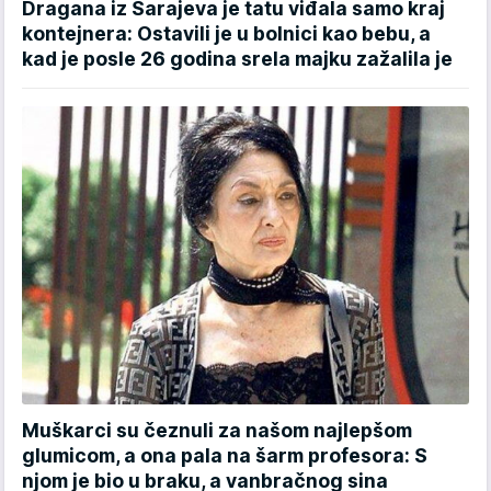
Dragana iz Sarajeva je tatu viđala samo kraj
kontejnera: Ostavili je u bolnici kao bebu, a
kad je posle 26 godina srela majku zažalila je
Muškarci su čeznuli za našom najlepšom
glumicom, a ona pala na šarm profesora: S
njom je bio u braku, a vanbračnog sina