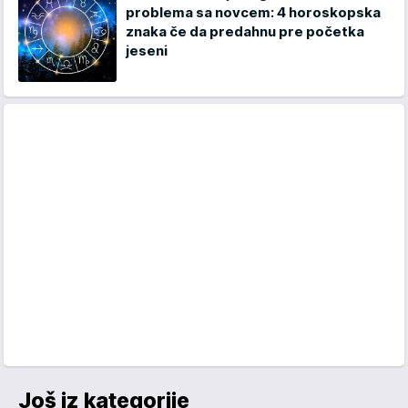
problema sa novcem: 4 horoskopska
znaka če da predahnu pre početka
jeseni
Još iz kategorije