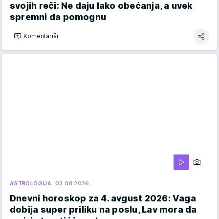
svojih reči: Ne daju lako obećanja, a uvek
spremni da pomognu
Komentariši
ASTROLOGIJA
03.08.2026.
Dnevni horoskop za 4. avgust 2026: Vaga
dobija super priliku na poslu, Lav mora da