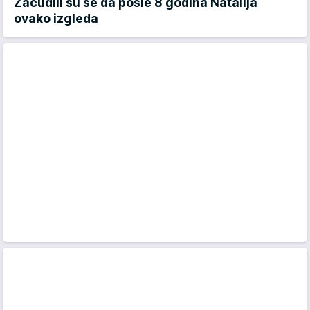
Začudili su se da posle 8 godina Natalija
ovako izgleda