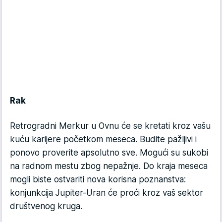
Rak
Retrogradni Merkur u Ovnu će se kretati kroz vašu
kuću karijere početkom meseca. Budite pažljivi i
ponovo proverite apsolutno sve. Mogući su sukobi
na radnom mestu zbog nepažnje. Do kraja meseca
mogli biste ostvariti nova korisna poznanstva:
konjunkcija Jupiter-Uran će proći kroz vaš sektor
društvenog kruga.