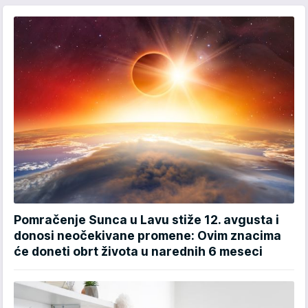
Pomračenje Sunca u Lavu stiže 12. avgusta i
donosi neočekivane promene: Ovim znacima
će doneti obrt života u narednih 6 meseci