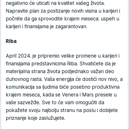
negativno će uticati na kvalitet vašeg života.
Napravite plan za postizanje novih visina u karijeri i
počnite da ga sprovodite krajem meseca: uspeh u
karijeri i finansijama je zagarantovan.
Riba
April 2024. je pripremio velike promene u karijeri i
finansijama predstavnicima Riba. Shvatićete da je
materijalna strana života podjednako važan deo
duhovnog rasta. Vaša energija će dostići nov nivo, a
komunikacija sa ljudima biće posebno produktivna
krajem meseca, kada se Venera i Mars presele u
vaše sazvežđe. Sve to će vam omogućiti da
pokažete svoju najbolju stranu na poslu i dobijete
priznanje koje zaslužujete.