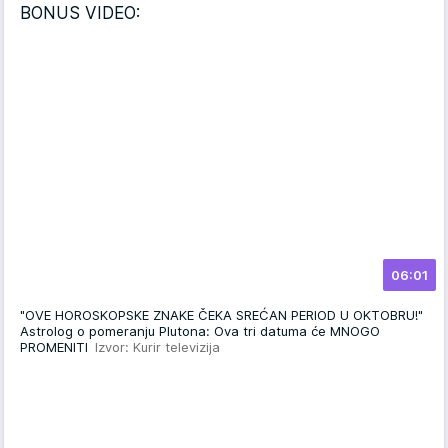
BONUS VIDEO:
06:01
"OVE HOROSKOPSKE ZNAKE ČEKA SREĆAN PERIOD U OKTOBRU!"
Astrolog o pomeranju Plutona: Ova tri datuma će MNOGO
PROMENITI
Izvor: Kurir televizija