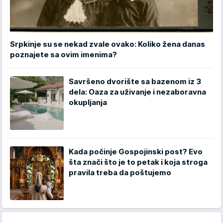
Srpkinje su se nekad zvale ovako: Koliko žena danas
poznajete sa ovim imenima?
Savršeno dvorište sa bazenom iz 3
dela: Oaza za uživanje i nezaboravna
okupljanja
Kada počinje Gospojinski post? Evo
šta znači što je to petak i koja stroga
pravila treba da poštujemo