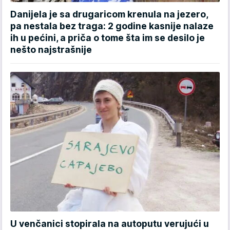
Danijela je sa drugaricom krenula na jezero,
pa nestala bez traga: 2 godine kasnije nalaze
ih u pećini, a priča o tome šta im se desilo je
nešto najstrašnije
U venčanici stopirala na autoputu verujući u