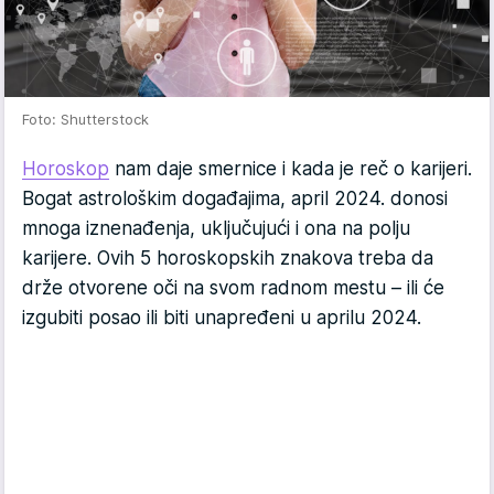
Foto: Shutterstock
Horoskop
nam daje smernice i kada je reč o karijeri.
Bogat astrološkim događajima, april 2024. donosi
mnoga iznenađenja, uključujući i ona na polju
karijere. Ovih 5 horoskopskih znakova treba da
drže otvorene oči na svom radnom mestu – ili će
izgubiti posao ili biti unapređeni u aprilu 2024.