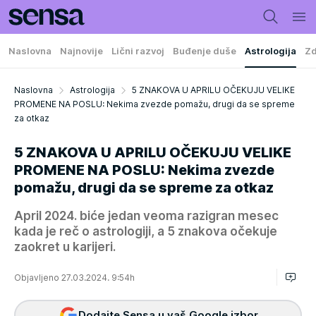
Naslovna
Najnovije
Lični razvoj
Buđenje duše
Astrologija
Zd
Naslovna
Astrologija
5 ZNAKOVA U APRILU OČEKUJU VELIKE
PROMENE NA POSLU: Nekima zvezde pomažu, drugi da se spreme
za otkaz
5 ZNAKOVA U APRILU OČEKUJU VELIKE
PROMENE NA POSLU: Nekima zvezde
pomažu, drugi da se spreme za otkaz
April 2024. biće jedan veoma razigran mesec
kada je reč o astrologiji, a 5 znakova očekuje
zaokret u karijeri.
Objavljeno 27.03.2024. 9:54h
Dodajte Sensa u vaš Google izbor