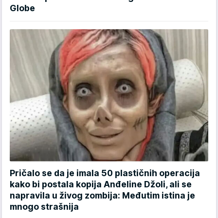
Globe
Pričalo se da je imala 50 plastičnih operacija
kako bi postala kopija Anđeline Džoli, ali se
napravila u živog zombija: Međutim istina je
mnogo strašnija