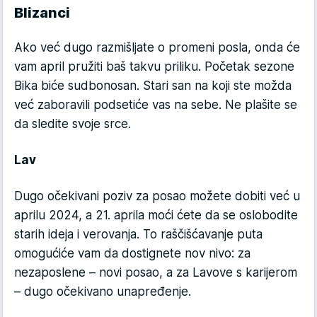
Blizanci
Ako već dugo razmišljate o promeni posla, onda će
vam april pružiti baš takvu priliku. Početak sezone
Bika biće sudbonosan. Stari san na koji ste možda
već zaboravili podsetiće vas na sebe. Ne plašite se
da sledite svoje srce.
Lav
Dugo očekivani poziv za posao možete dobiti već u
aprilu 2024, a 21. aprila moći ćete da se oslobodite
starih ideja i verovanja. To raščišćavanje puta
omogućiće vam da dostignete nov nivo: za
nezaposlene – novi posao, a za Lavove s karijerom
– dugo očekivano unapređenje.