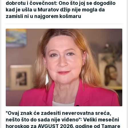
dobrotu i čovečnost: Ono što joj se dogodilo
kad je ušla u Muratov džip nije mogla da
zamisli ni u najgorem košmaru
"Ovaj znak će zadesiti neverovatna sreća,
nešto što do sada nije viđeno": Veliki mesečni
horoskop za AVGUST 2026. godine od Tamare