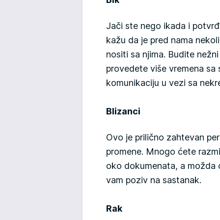
Jači ste nego ikada i potvr
kažu da je pred nama nekolik
nositi sa njima. Budite nežni
provedete više vremena sa
komunikaciju u vezi sa nek
Blizanci
Ovo je prilično zahtevan pe
promene. Mnogo ćete razmiš
oko dokumenata, a možda će
vam poziv na sastanak.
Rak