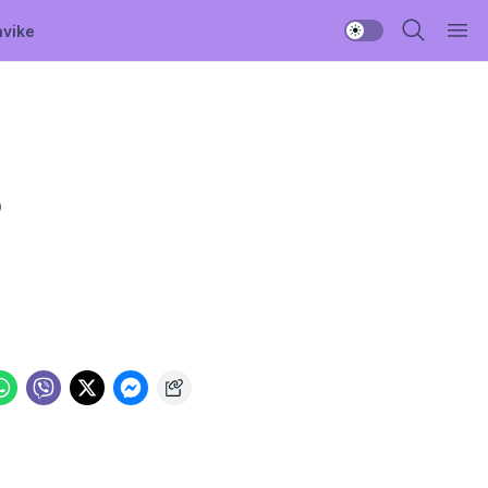
avike
o