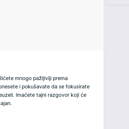
ićete mnogo pažljiviji prema
nesete i pokušavate da se fokusirate
uzeli. Imaćete tajni razgovor koji će
ajan.