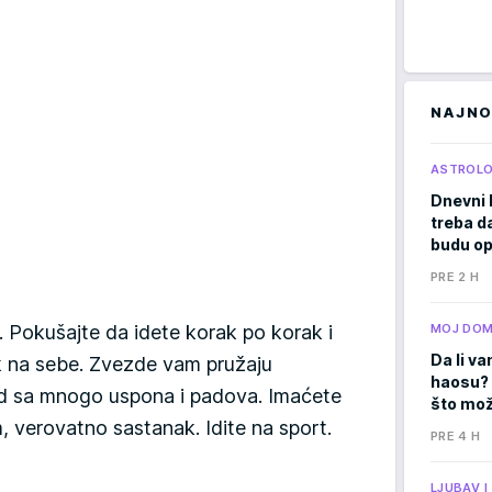
NAJNO
ASTROLO
Dnevni 
treba d
budu op
PRE 2 H
 Pokušajte da idete korak po korak i
MOJ DO
Da li va
sak na sebe. Zvezde vam pružaju
haosu? 
od sa mnogo uspona i padova. Imaćete
što mož
 verovatno sastanak. Idite na sport.
PRE 4 H
LJUBAV 