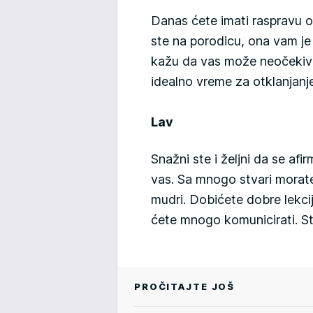
Danas ćete imati raspravu o 
ste na porodicu, ona vam j
kažu da vas može neočekivan
idealno vreme za otklanjan
Lav
Snažni ste i željni da se afi
vas. Sa mnogo stvari morate da
mudri. Dobićete dobre lekcij
ćete mnogo komunicirati. S
PROČITAJTE JOŠ