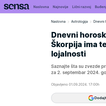
Naslovna
Najnovije
Lični razvoj
Buđen
Naslovna
Astrologija
Dnevni 
Dnevni horosk
Škorpija ima te
lojalnosti
Saznajte šta su zvezde 
za 2. septembar 2024. go
Objavljeno 01.09.2024. 17:00h
Dodajt