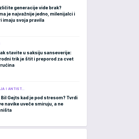
zličite generacije vide brak?
 je najvažnije jedno, milenijalci i
i imaju svoja pravila
M
ak stavite u saksiju sanseverije:
rodni trik je štit i preporod za cvet
rućina
JA I ANTIST…
 Bil Gejts kad je pod stresom? Tvrdi
ve navike uveče smiruju, a ne
 ništa