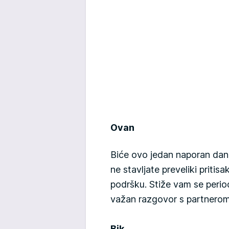
Ovan
Biće ovo jedan naporan dan.
ne stavljate preveliki priti
podršku. Stiže vam se peri
važan razgovor s partnerom,
Bik