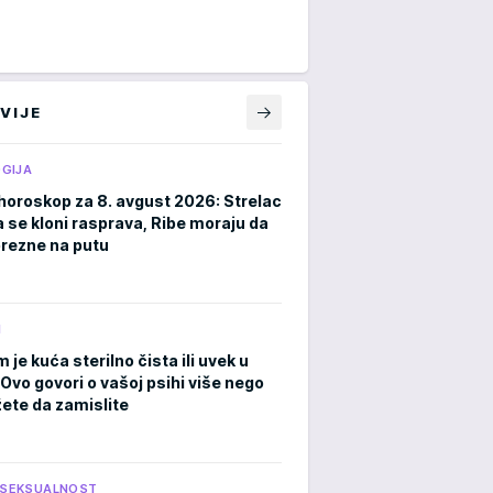
VIJE
GIJA
horoskop za 8. avgust 2026: Strelac
a se kloni rasprava, Ribe moraju da
rezne na putu
M
m je kuća sterilno čista ili uvek u
Ovo govori o vašoj psihi više nego
ete da zamislite
I SEKSUALNOST