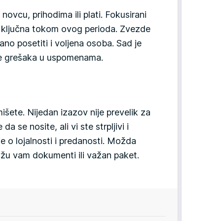
novcu, prihodima ili plati. Fokusirani
e ključna tokom ovog perioda. Zvezde
o posetiti i voljena osoba. Sad je
je grešaka u uspomenama.
rmišete. Nijedan izazov nije prevelik za
 se nosite, ali vi ste strpljivi i
e o lojalnosti i predanosti. Možda
tžu vam dokumenti ili važan paket.