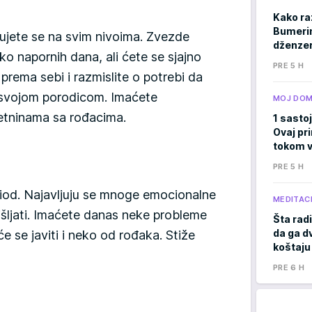
Kako ra
Bumerima
đujete se na svim nivoima. Zvezde
dženzer
o napornih dana, ali ćete se sjajno
PRE 5 H
 prema sebi i razmislite o potrebi da
 svojom porodicom. Imaćete
MOJ DO
retninama sa rođacima.
1 sastoj
Ovaj pri
tokom v
PRE 5 H
riod. Najavljuju se mnoge emocionalne
MEDITACI
ljati. Imaćete danas neke probleme
Šta radi
da ga d
 se javiti i neko od rođaka. Stiže
koštaju
PRE 6 H