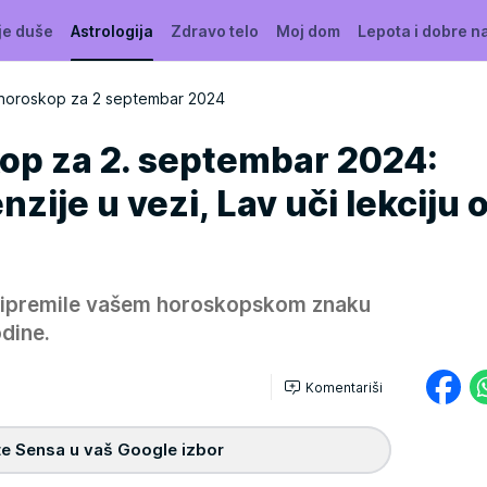
je duše
Astrologija
Zdravo telo
Moj dom
Lepota i dobre n
horoskop za 2 septembar 2024
op za 2. septembar 2024:
nzije u vezi, Lav uči lekciju 
pripremile vašem horoskopskom znaku
dine.
Komentariši
e Sensa u vaš Google izbor