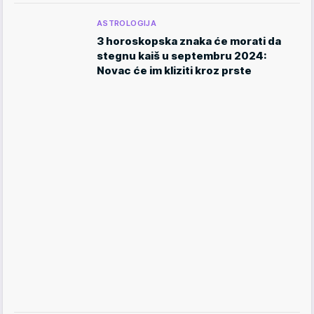
ASTROLOGIJA
3 horoskopska znaka će morati da
stegnu kaiš u septembru 2024:
Novac će im kliziti kroz prste