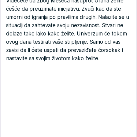
Videćete da zbog Meseca nasuprot Urana želite
češće da preuzimate inicijativu. Zvuči kao da ste
umorni od igranja po pravilima drugih. Nalazite se u
situaciji da zahtevate svoju nezavisnost. Stvari ne
dolaze tako lako kako želite. Univerzum će tokom
ovog dana testirati vaše strpljenje. Samo od vas
zavisi da li ćete uspeti da prevaziđete ćorsokak i
nastavite sa svojim životom kako želite.