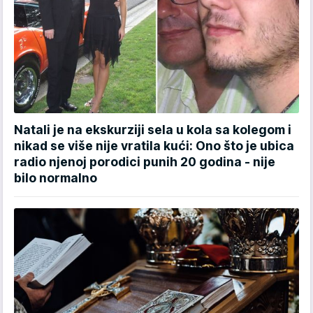
Natali je na ekskurziji sela u kola sa kolegom i
nikad se više nije vratila kući: Ono što je ubica
radio njenoj porodici punih 20 godina - nije
bilo normalno