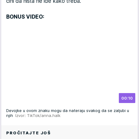
čini da ništa ne ide kako treba.
BONUS VIDEO:
00:10
Devojke u ovom znaku mogu da nateraju svakog da se zaljubi u
njih
Izvor: TikTok/anna.halk
PROČITAJTE JOŠ