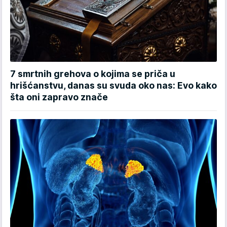
7 smrtnih grehova o kojima se priča u
hrišćanstvu, danas su svuda oko nas: Evo kako
šta oni zapravo znače