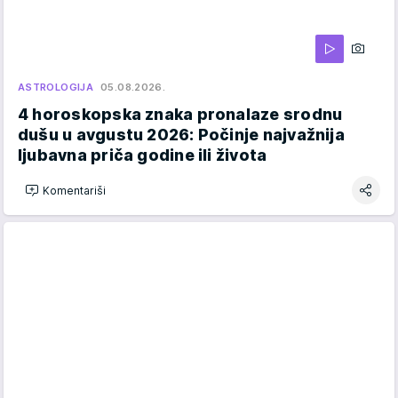
ASTROLOGIJA
05.08.2026.
4 horoskopska znaka pronalaze srodnu
dušu u avgustu 2026: Počinje najvažnija
ljubavna priča godine ili života
Komentariši