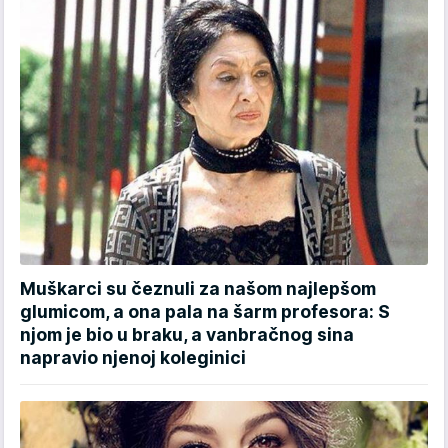
Muškarci su čeznuli za našom najlepšom
glumicom, a ona pala na šarm profesora: S
njom je bio u braku, a vanbračnog sina
napravio njenoj koleginici