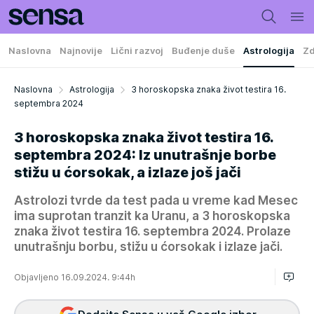
Naslovna
Najnovije
Lični razvoj
Buđenje duše
Astrologija
Zd
Naslovna
Astrologija
3 horoskopska znaka život testira 16.
septembra 2024
3 horoskopska znaka život testira 16.
septembra 2024: Iz unutrašnje borbe
stižu u ćorsokak, a izlaze još jači
Astrolozi tvrde da test pada u vreme kad Mesec
ima suprotan tranzit ka Uranu, a 3 horoskopska
znaka život testira 16. septembra 2024. Prolaze
unutrašnju borbu, stižu u ćorsokak i izlaze jači.
Objavljeno 16.09.2024. 9:44h