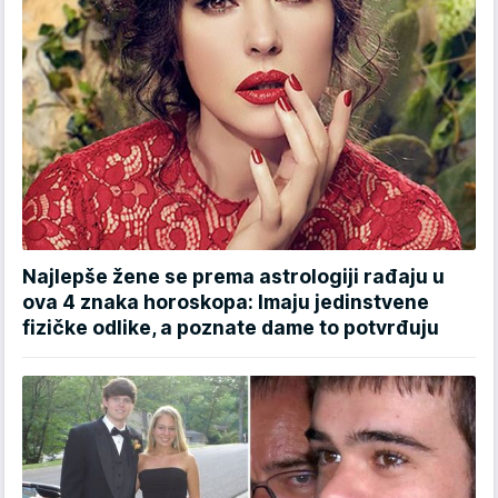
Najlepše žene se prema astrologiji rađaju u
ova 4 znaka horoskopa: Imaju jedinstvene
fizičke odlike, a poznate dame to potvrđuju