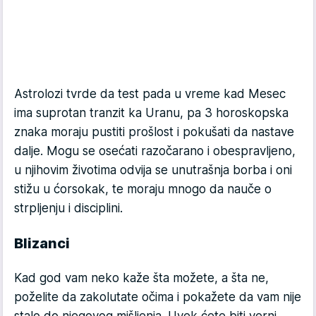
Astrolozi tvrde da test pada u vreme kad Mesec
ima suprotan tranzit ka Uranu, pa 3 horoskopska
znaka moraju pustiti prošlost i pokušati da nastave
dalje. Mogu se osećati razočarano i obespravljeno,
u njihovim životima odvija se unutrašnja borba i oni
stižu u ćorsokak, te moraju mnogo da nauče o
strpljenju i disciplini.
Blizanci
Kad god vam neko kaže šta možete, a šta ne,
poželite da zakolutate očima i pokažete da vam nije