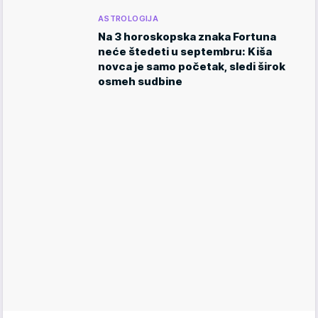
ASTROLOGIJA
Na 3 horoskopska znaka Fortuna
neće štedeti u septembru: Kiša
novca je samo početak, sledi širok
osmeh sudbine