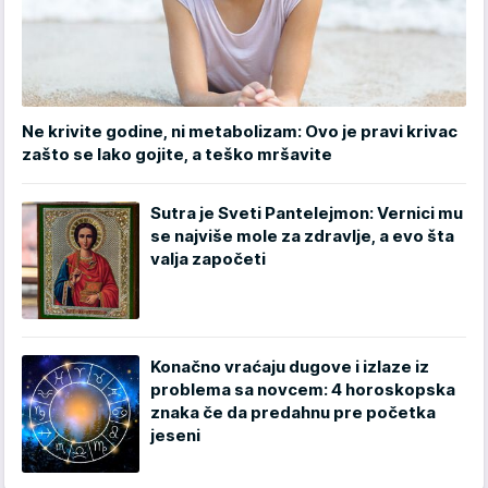
Ne krivite godine, ni metabolizam: Ovo je pravi krivac
zašto se lako gojite, a teško mršavite
Sutra je Sveti Pantelejmon: Vernici mu
se najviše mole za zdravlje, a evo šta
valja započeti
Konačno vraćaju dugove i izlaze iz
problema sa novcem: 4 horoskopska
znaka če da predahnu pre početka
jeseni