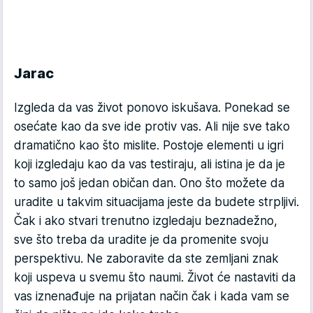
Jarac
Izgleda da vas život ponovo iskušava. Ponekad se
osećate kao da sve ide protiv vas. Ali nije sve tako
dramatično kao što mislite. Postoje elementi u igri
koji izgledaju kao da vas testiraju, ali istina je da je
to samo još jedan običan dan. Ono što možete da
uradite u takvim situacijama jeste da budete strpljivi.
Čak i ako stvari trenutno izgledaju beznadežno,
sve što treba da uradite je da promenite svoju
perspektivu. Ne zaboravite da ste zemljani znak
koji uspeva u svemu što naumi. Život će nastaviti da
vas iznenađuje na prijatan način čak i kada vam se