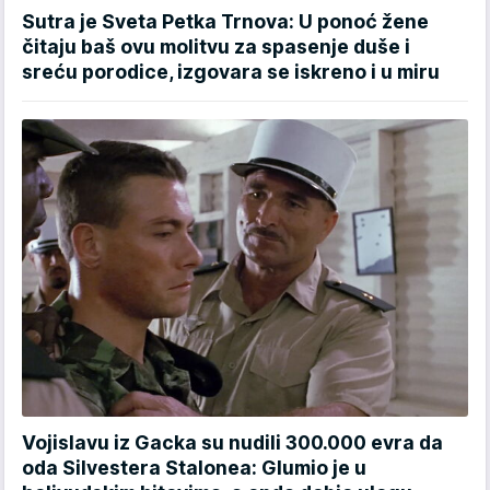
Sutra je Sveta Petka Trnova: U ponoć žene
čitaju baš ovu molitvu za spasenje duše i
sreću porodice, izgovara se iskreno i u miru
Vojislavu iz Gacka su nudili 300.000 evra da
oda Silvestera Stalonea: Glumio je u