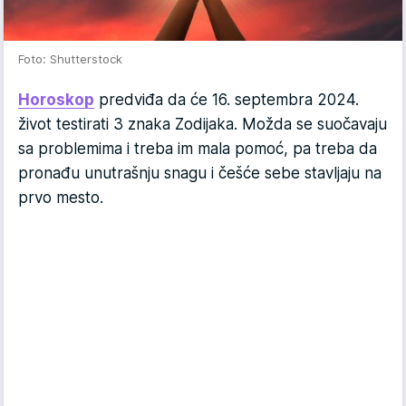
Foto: Shutterstock
Horoskop
predviđa da će 16. septembra 2024.
život testirati 3 znaka Zodijaka. Možda se suočavaju
sa problemima i treba im mala pomoć, pa treba da
pronađu unutrašnju snagu i češće sebe stavljaju na
prvo mesto.