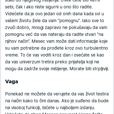
stalo do njegovog mišljenja. Uvek ćete biti verni
sebi, čak i ako niste sigurni u ono što radite.
Videćete da je ovo jedan od onih dana kada svi u
vašem životu žele da vam "pomognu". Iako sve to
zvuči dobro, mnogi zapravo ne pokušavaju da vam
pomognu već da vas nateraju da radite stvari "na
njihov način“. Mesec vam može dati informacije koje
su vam potrebne da prođete kroz ovo turbulentno
vreme. To će vas voditi kroz dan i osećate se kao
da vas univerzum tretira preko prijatelja koji ne
mogu da zadrže svoje mišljenje. Morate biti strpljiviji.
Vaga
Ponekad ne možete da verujete da vas život testira
na način kako to čini danas. Ako je suđeno da bude
na visokoj funkciji, bićete u najboljem izdanju.