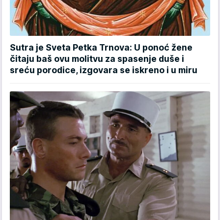
Sutra je Sveta Petka Trnova: U ponoć žene
čitaju baš ovu molitvu za spasenje duše i
sreću porodice, izgovara se iskreno i u miru