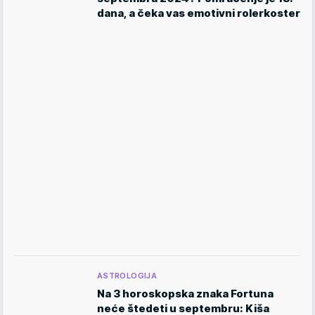
dana, a čeka vas emotivni rolerkoster
ASTROLOGIJA
Na 3 horoskopska znaka Fortuna
neće štedeti u septembru: Kiša