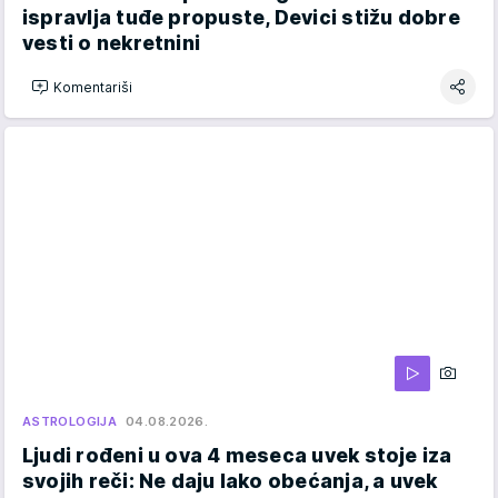
ispravlja tuđe propuste, Devici stižu dobre
vesti o nekretnini
Komentariši
ASTROLOGIJA
04.08.2026.
Ljudi rođeni u ova 4 meseca uvek stoje iza
svojih reči: Ne daju lako obećanja, a uvek