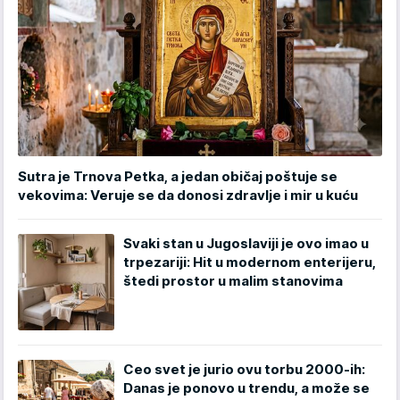
Sutra je Trnova Petka, a jedan običaj poštuje se
vekovima: Veruje se da donosi zdravlje i mir u kuću
Svaki stan u Jugoslaviji je ovo imao u
trpezariji: Hit u modernom enterijeru,
štedi prostor u malim stanovima
Ceo svet je jurio ovu torbu 2000-ih:
Danas je ponovo u trendu, a može se