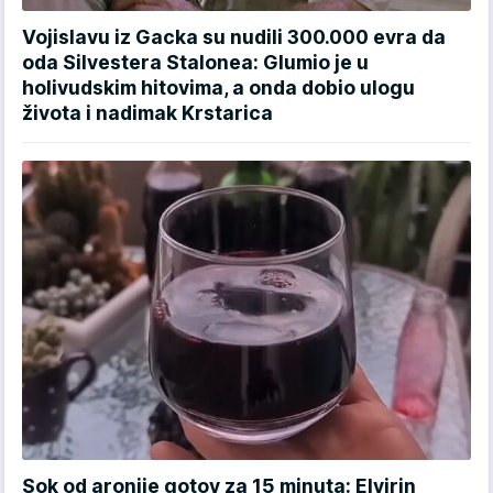
Vojislavu iz Gacka su nudili 300.000 evra da
oda Silvestera Stalonea: Glumio je u
holivudskim hitovima, a onda dobio ulogu
života i nadimak Krstarica
Sok od aronije gotov za 15 minuta: Elvirin