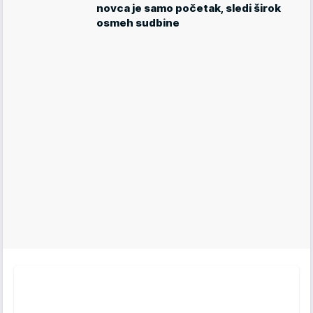
novca je samo početak, sledi širok
osmeh sudbine