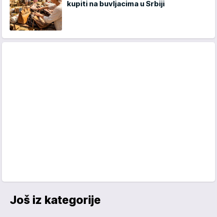
kupiti na buvljacima u Srbiji
Još iz kategorije