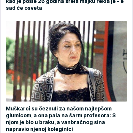
kad je posle 26 godina srela majku rekla je - e
sad će osveta
Muškarci su čeznuli za našom najlepšom
glumicom, a ona pala na šarm profesora: S
njom je bio u braku, a vanbračnog sina
napravio njenoj koleginici