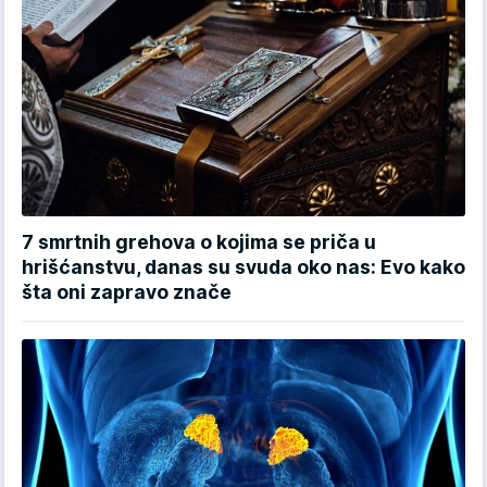
7 smrtnih grehova o kojima se priča u
hrišćanstvu, danas su svuda oko nas: Evo kako
šta oni zapravo znače