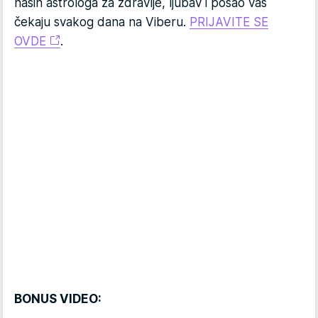
naših astrologa za zdravlje, ljubav i posao vas
čekaju svakog dana na Viberu.
PRIJAVITE SE
OVDE
.
BONUS VIDEO: