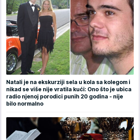
Natali je na ekskurziji sela u kola sa kolegom i
nikad se više nije vratila kući: Ono što je ubica
radio njenoj porodici punih 20 godina - nije
bilo normalno