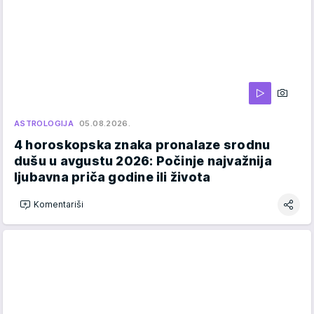
ASTROLOGIJA
05.08.2026.
4 horoskopska znaka pronalaze srodnu
dušu u avgustu 2026: Počinje najvažnija
ljubavna priča godine ili života
Komentariši