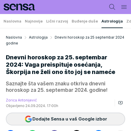
Naslovna
Najnovije
Lični razvoj
Buđenje duše
Astrologija
Zd
Naslovna
Astrologija
Dnevni horoskop za 25 septembar 2024
godine
Dnevni horoskop za 25. septembar
2024: Vaga preispituje osećanja,
Škorpija ne želi ono što joj se nameće
Saznajte šta vašem znaku otkriva dnevni
horoskop za 25. septembar 2024. godine!
Zorica Antonijević
Objavljeno 24.09.2024. 17:00h
Dodajte Sensa u vaš Google izbor