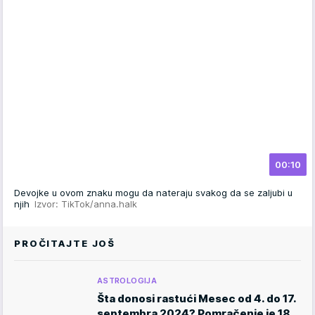
00:10
Devojke u ovom znaku mogu da nateraju svakog da se zaljubi u
njih
Izvor: TikTok/anna.halk
PROČITAJTE JOŠ
ASTROLOGIJA
Šta donosi rastući Mesec od 4. do 17.
septembra 2024? Pomračenje je 18.