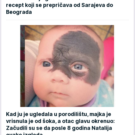
recept koji se prepričava od Sarajeva do
Beograda
Kad ju je ugledala u porodilištu, majka je
vrisnula je od šoka, a otac glavu okrenuo:
Začudili su se da posle 8 godina Natalija
ovako izgleda