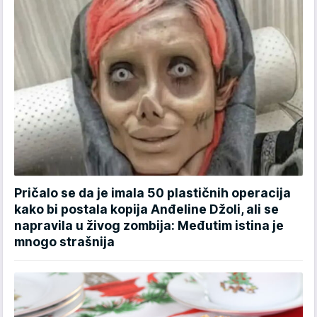
Pričalo se da je imala 50 plastičnih operacija
kako bi postala kopija Anđeline Džoli, ali se
napravila u živog zombija: Međutim istina je
mnogo strašnija