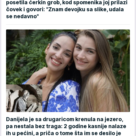
posetila ćerkin grob, kod spomenika joj prilazi
čovek i govori: "Znam devojku sa slike, udala
se nedavno"
Danijela je sa drugaricom krenula na jezero,
pa nestala bez traga: 2 godine kasnije nalaze
ih u pećini, a priča o tome šta im se desilo je