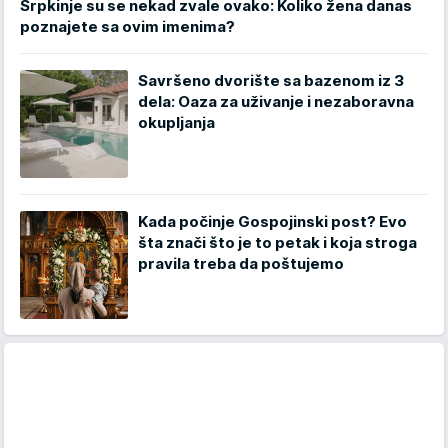
Srpkinje su se nekad zvale ovako: Koliko žena danas
poznajete sa ovim imenima?
Savršeno dvorište sa bazenom iz 3
dela: Oaza za uživanje i nezaboravna
okupljanja
Kada počinje Gospojinski post? Evo
šta znači što je to petak i koja stroga
pravila treba da poštujemo