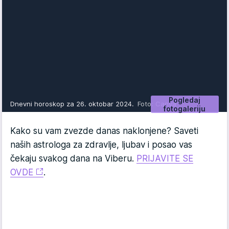
Pogledaj
Dnevni horoskop za 26. oktobar 2024.
Foto: Canva
fotogaleriju
Kako su vam zvezde danas naklonjene? Saveti
naših astrologa za zdravlje, ljubav i posao vas
čekaju svakog dana na Viberu.
PRIJAVITE SE
OVDE
.