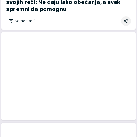
svojih reči: Ne daju lako obećanja, a uvek
spremni da pomognu
Komentariši