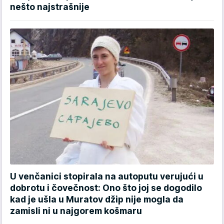
nešto najstrašnije
U venčanici stopirala na autoputu verujući u
dobrotu i čovečnost: Ono što joj se dogodilo
kad je ušla u Muratov džip nije mogla da
zamisli ni u najgorem košmaru