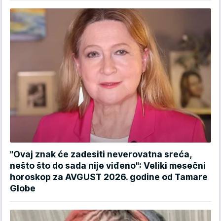
"Ovaj znak će zadesiti neverovatna sreća,
nešto što do sada nije viđeno": Veliki mesečni
horoskop za AVGUST 2026. godine od Tamare
Globe