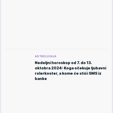
ASTROLOGIJA
Nedeljni horoskop od 7. do 13.
oktobra 2024: Koga očekuje ljubavni
rolerkoster, a kome će stići SMS iz
banke