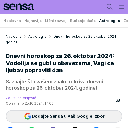
Naslovna
Najnovije
Lični razvoj
Buđenje duše
Astrologija
Zd
Naslovna
Astrologija
Dnevni horoskop za 26 oktobar 2024
godine
Dnevni horoskop za 26. oktobar 2024:
Vodolija se gubi u obavezama, Vagi će
ljubav popraviti dan
Saznajte šta vašem znaku otkriva dnevni
horoskop za 26. oktobar 2024. godine!
Zorica Antonijević
Objavljeno 25.10.2024. 17:00h
Dodajte Sensa u vaš Google izbor