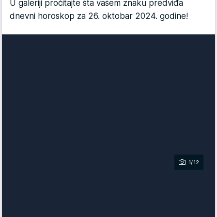
U galeriji pročitajte šta vašem znaku predviđa
dnevni horoskop za 26. oktobar 2024. godine!
1/12