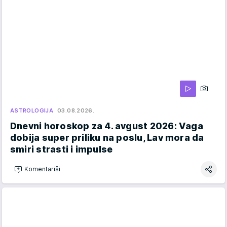
ASTROLOGIJA
03.08.2026.
Dnevni horoskop za 4. avgust 2026: Vaga
dobija super priliku na poslu, Lav mora da
smiri strasti i impulse
Komentariši