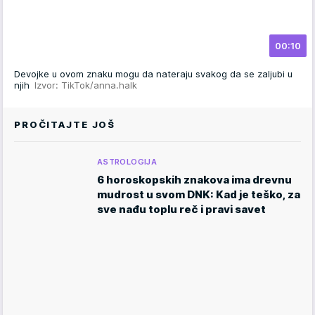
00:10
Devojke u ovom znaku mogu da nateraju svakog da se zaljubi u
njih
Izvor: TikTok/anna.halk
PROČITAJTE JOŠ
ASTROLOGIJA
6 horoskopskih znakova ima drevnu
mudrost u svom DNK: Kad je teško, za
sve nađu toplu reč i pravi savet