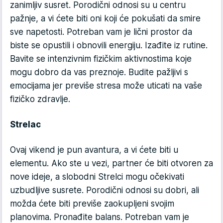
zanimljiv susret. Porodični odnosi su u centru
pažnje, a vi ćete biti oni koji će pokušati da smire
sve napetosti. Potreban vam je lični prostor da
biste se opustili i obnovili energiju. Izađite iz rutine.
Bavite se intenzivnim fizičkim aktivnostima koje
mogu dobro da vas preznoje. Budite pažljivi s
emocijama jer previše stresa može uticati na vaše
fizičko zdravlje.
Strelac
Ovaj vikend je pun avantura, a vi ćete biti u
elementu. Ako ste u vezi, partner će biti otvoren za
nove ideje, a slobodni Strelci mogu očekivati
uzbudljive susrete. Porodični odnosi su dobri, ali
možda ćete biti previše zaokupljeni svojim
planovima. Pronađite balans. Potreban vam je