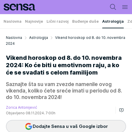
Naslovna
Najnovije
Lični razvoj
Buđenje duše
Astrologija
Zd
Naslovna
Astrologija
Vikend horoskop od 8. do 10. novembra
2024
Vikend horoskop od 8. do 10. novembra
2024: Ko će biti u emotivnom raju, a ko
će se svađati s celom familijom
Saznajte šta su vam zvezde namenile ovog
vikenda, koliko ćete sreće imati u periodu od 8.
do 10. novembra 2024!
Zorica Antonijević
Objavljeno 08.11.2024. 7:00h
Dodajte Sensa u vaš Google izbor