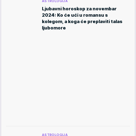
ASTROLOGIJA
Ljubavni horoskop za novembar
2024: Ko će ući u romansu s
kolegom, a koga će preplaviti talas
ljubomore
ASTROLOGIJA