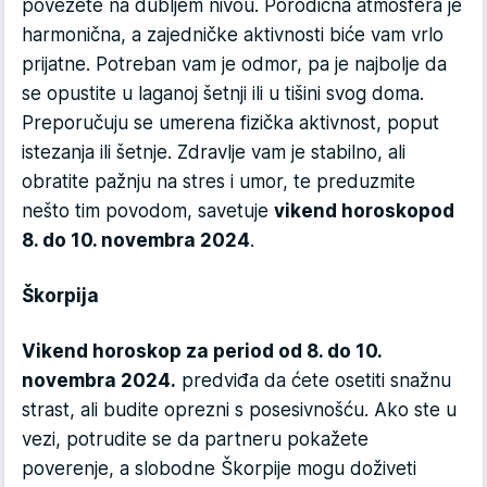
povežete na dubljem nivou. Porodična atmosfera je
harmonična, a zajedničke aktivnosti biće vam vrlo
prijatne. Potreban vam je odmor, pa je najbolje da
se opustite u laganoj šetnji ili u tišini svog doma.
Preporučuju se umerena fizička aktivnost, poput
istezanja ili šetnje. Zdravlje vam je stabilno, ali
obratite pažnju na stres i umor, te preduzmite
nešto tim povodom, savetuje
vikend horoskop
od
8. do 10. novembra 2024
.
Škorpija
Vikend horoskop za period od 8. do 10.
novembra 2024.
predviđa da ćete osetiti snažnu
strast, ali budite oprezni s posesivnošću. Ako ste u
vezi, potrudite se da partneru pokažete
poverenje, a slobodne Škorpije mogu doživeti