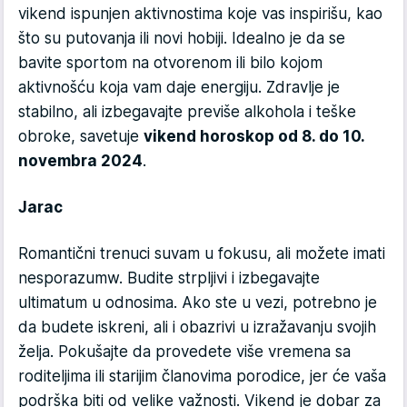
vikend ispunjen aktivnostima koje vas inspirišu, kao
što su putovanja ili novi hobiji. Idealno je da se
bavite sportom na otvorenom ili bilo kojom
aktivnošću koja vam daje energiju. Zdravlje je
stabilno, ali izbegavajte previše alkohola i teške
obroke, savetuje
vikend horoskop od 8. do 10.
novembra 2024
.
Jarac
Romantični trenuci suvam u fokusu, ali možete imati
nesporazumw. Budite strpljivi i izbegavajte
ultimatum u odnosima. Ako ste u vezi, potrebno je
da budete iskreni, ali i obazrivi u izražavanju svojih
želja. Pokušajte da provedete više vremena sa
roditeljima ili starijim članovima porodice, jer će vaša
podrška biti od velike važnosti. Vikend je dobar za