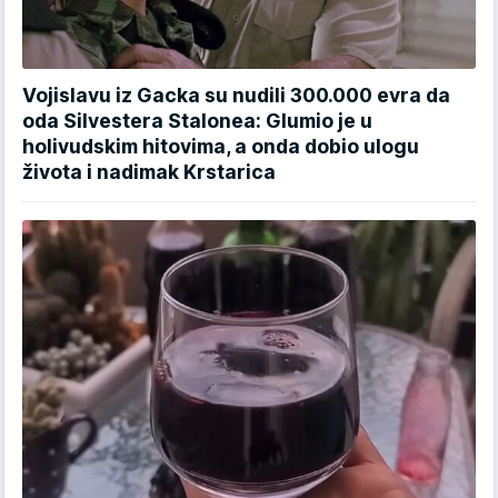
Vojislavu iz Gacka su nudili 300.000 evra da
oda Silvestera Stalonea: Glumio je u
holivudskim hitovima, a onda dobio ulogu
života i nadimak Krstarica