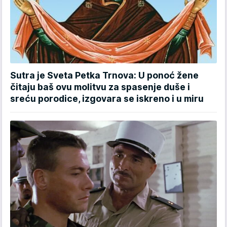
Sutra je Sveta Petka Trnova: U ponoć žene
čitaju baš ovu molitvu za spasenje duše i
sreću porodice, izgovara se iskreno i u miru