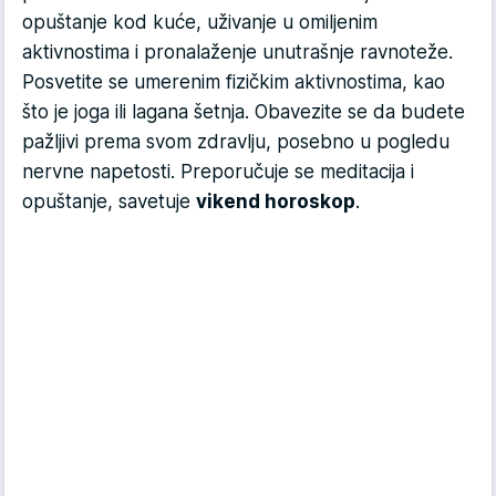
opuštanje kod kuće, uživanje u omiljenim
aktivnostima i pronalaženje unutrašnje ravnoteže.
Posvetite se umerenim fizičkim aktivnostima, kao
što je joga ili lagana šetnja. Obavezite se da budete
pažljivi prema svom zdravlju, posebno u pogledu
nervne napetosti. Preporučuje se meditacija i
opuštanje, savetuje
vikend horoskop
.