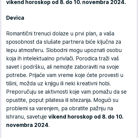
vikend horoskop od 8. do 10. novembra 2024.
Devica
Romantični trenuci dolaze u prvi plan, a vaša
sposobnost da slušate partnera biće ključna za
lepu atmosferu. Slobodni mogu upoznati osobu
koja ih intelektualno privlači. Porodica traži vaš
savet i podršku, ali nemojte zaboraviti na svoje
potrebe. Prijaće vam vreme koje ćete provesti u
tišini, možda uz knjigu ili neki kreativni hobi.
Preporučuju se aktivnosti koje vam pomažu da se
opustite, poput pilatesa ili istezanja. Mogući su
problemi sa varenjem, pa obratite pažnju na
ishranu, savetuje
vikend horoskop od 8. do 10.
novembra 2024
.