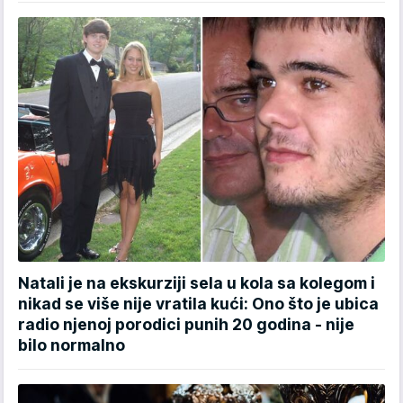
Natali je na ekskurziji sela u kola sa kolegom i
nikad se više nije vratila kući: Ono što je ubica
radio njenoj porodici punih 20 godina - nije
bilo normalno