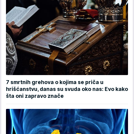
7 smrtnih grehova o kojima se priča u
hrišćanstvu, danas su svuda oko nas: Evo kako
šta oni zapravo znače