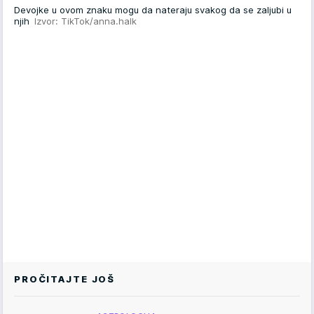
Devojke u ovom znaku mogu da nateraju svakog da se zaljubi u
njih
Izvor: TikTok/anna.halk
PROČITAJTE JOŠ