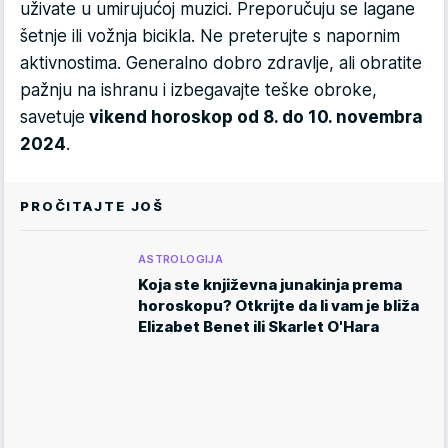
uživate u umirujućoj muzici. Preporučuju se lagane
šetnje ili vožnja bicikla. Ne preterujte s napornim
aktivnostima. Generalno dobro zdravlje, ali obratite
pažnju na ishranu i izbegavajte teške obroke,
savetuje
vikend horoskop od 8. do 10. novembra
2024
.
PROČITAJTE JOŠ
ASTROLOGIJA
Koja ste književna junakinja prema
horoskopu? Otkrijte da li vam je bliža
Elizabet Benet ili Skarlet O'Hara