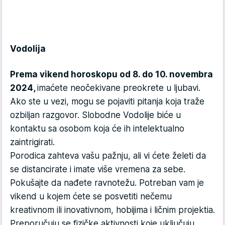
Vodolija
Prema vikend horoskopu od 8. do 10. novembra
2024,
imaćete neočekivane preokrete u ljubavi.
Ako ste u vezi, mogu se pojaviti pitanja koja traže
ozbiljan razgovor. Slobodne Vodolije biće u
kontaktu sa osobom koja će ih intelektualno
zaintrigirati.
Porodica zahteva vašu pažnju, ali vi ćete želeti da
se distancirate i imate više vremena za sebe.
Pokušajte da nađete ravnotežu. Potreban vam je
vikend u kojem ćete se posvetiti nečemu
kreativnom ili inovativnom, hobijima i ličnim projektia.
Preporučuju se fizičke aktivnosti koje uključuju