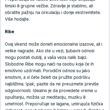
timski ili grupne vežbe. Zdravlje je stabilno, ali
obratite pažnju na cirkulaciju i donje ekstremitete.
Više hodajte.
Ribe
Ovaj vikend može doneti emocionalne izazove, ali i
velike nagrade. Ako ste u vezi, ljubavni odnosi
mogu postati dublji, a vaša veza nalik bajci.
Slobodne Ribe mogu naići na osobu koja će ih
emotivno uzdrmati. Porodični odnosi su jako
emotivni, a vi ćete želeti da pružite podršku
najbližima. Ipak, pazite da ne preuzmete previše
odgovornosti. Idealno je da provedete vreme u
opuštanju, možda uz meditaciju, muziku ili
umetnost. Preporučuje se lagana, umirujuća fizička