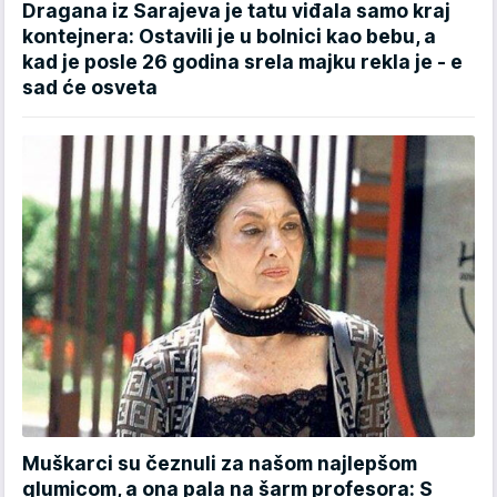
Dragana iz Sarajeva je tatu viđala samo kraj
kontejnera: Ostavili je u bolnici kao bebu, a
kad je posle 26 godina srela majku rekla je - e
sad će osveta
Muškarci su čeznuli za našom najlepšom
glumicom, a ona pala na šarm profesora: S