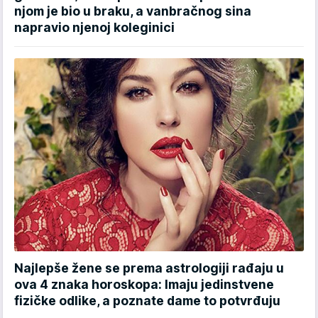
njom je bio u braku, a vanbračnog sina
napravio njenoj koleginici
Najlepše žene se prema astrologiji rađaju u
ova 4 znaka horoskopa: Imaju jedinstvene
fizičke odlike, a poznate dame to potvrđuju