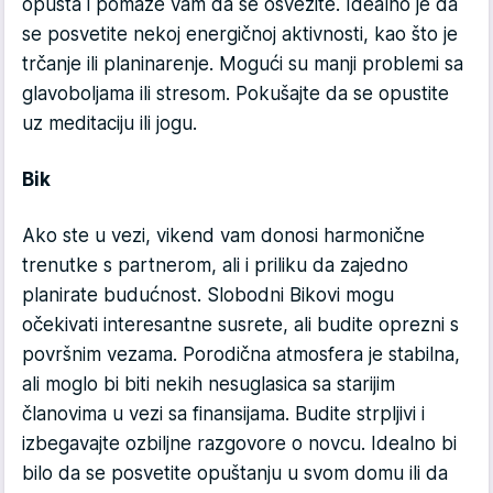
opušta i pomaže vam da se osvežite. Idealno je da
se posvetite nekoj energičnoj aktivnosti, kao što je
trčanje ili planinarenje. Mogući su manji problemi sa
glavoboljama ili stresom. Pokušajte da se opustite
uz meditaciju ili jogu.
Bik
Ako ste u vezi, vikend vam donosi harmonične
trenutke s partnerom, ali i priliku da zajedno
planirate budućnost. Slobodni Bikovi mogu
očekivati interesantne susrete, ali budite oprezni s
površnim vezama. Porodična atmosfera je stabilna,
ali moglo bi biti nekih nesuglasica sa starijim
članovima u vezi sa finansijama. Budite strpljivi i
izbegavajte ozbiljne razgovore o novcu. Idealno bi
bilo da se posvetite opuštanju u svom domu ili da