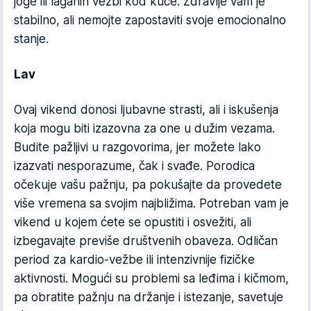
joge ili laganih vežbi kod kuće. Zdravlje vam je
stabilno, ali nemojte zapostaviti svoje emocionalno
stanje.
Lav
Ovaj vikend donosi ljubavne strasti, ali i iskušenja
koja mogu biti izazovna za one u dužim vezama.
Budite pažljivi u razgovorima, jer možete lako
izazvati nesporazume, čak i svađe. Porodica
očekuje vašu pažnju, pa pokušajte da provedete
više vremena sa svojim najbližima. Potreban vam je
vikend u kojem ćete se opustiti i osvežiti, ali
izbegavajte previše društvenih obaveza. Odličan
period za kardio-vežbe ili intenzivnije fizičke
aktivnosti. Mogući su problemi sa leđima i kičmom,
pa obratite pažnju na držanje i istezanje, savetuje