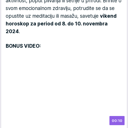
aktivnost, poput plivanja ili šetnje u prirodi. Brinite o
svom emocionalnom zdravlju, potrudite se da se
opustite uz meditaciju ili masažu, savetuje
vikend
horoskop za period od 8. do 10. novembra
2024
.
BONUS VIDEO:
00:10