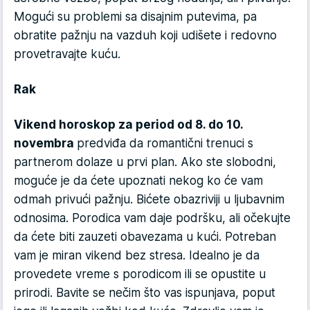
Mogući su problemi sa disajnim putevima, pa
obratite pažnju na vazduh koji udišete i redovno
provetravajte kuću.
Rak
Vikend horoskop za period od 8. do 10.
novembra
predviđa da romantični trenuci s
partnerom dolaze u prvi plan. Ako ste slobodni,
moguće je da ćete upoznati nekog ko će vam
odmah privući pažnju. Bićete obazriviji u ljubavnim
odnosima. Porodica vam daje podršku, ali očekujte
da ćete biti zauzeti obavezama u kući. Potreban
vam je miran vikend bez stresa. Idealno je da
provedete vreme s porodicom ili se opustite u
prirodi. Bavite se nečim što vas ispunjava, poput