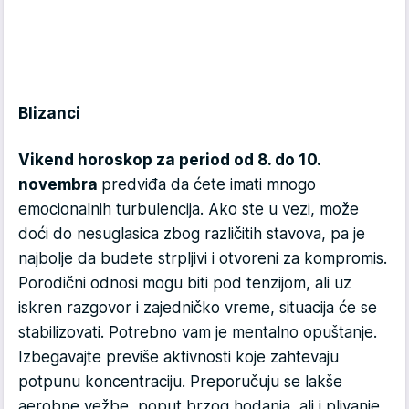
Blizanci
Vikend horoskop za period od 8. do 10.
novembra
predviđa da ćete imati mnogo
emocionalnih turbulencija. Ako ste u vezi, može
doći do nesuglasica zbog različitih stavova, pa je
najbolje da budete strpljivi i otvoreni za kompromis.
Porodični odnosi mogu biti pod tenzijom, ali uz
iskren razgovor i zajedničko vreme, situacija će se
stabilizovati. Potrebno vam je mentalno opuštanje.
Izbegavajte previše aktivnosti koje zahtevaju
potpunu koncentraciju. Preporučuju se lakše
aerobne vežbe, poput brzog hodanja, ali i plivanje.