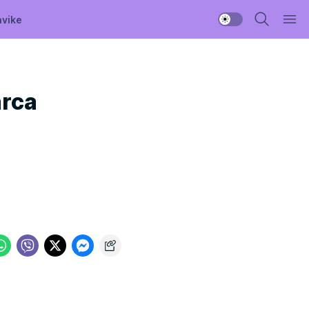
avike
arca
e