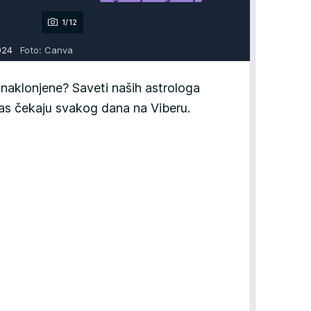
1/12
2024
Foto: Canva
aklonjene? Saveti naših astrologa
 vas čekaju svakog dana na Viberu.