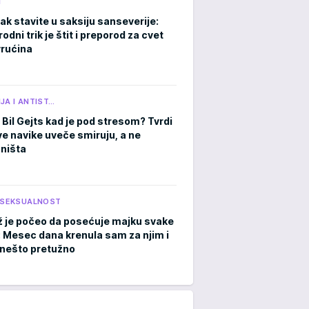
M
ak stavite u saksiju sanseverije:
rodni trik je štit i preporod za cvet
rućina
JA I ANTIST…
 Bil Gejts kad je pod stresom? Tvrdi
ve navike uveče smiruju, a ne
 ništa
I SEKSUALNOST
 je počeo da posećuje majku svake
: Mesec dana krenula sam za njim i
a nešto pretužno