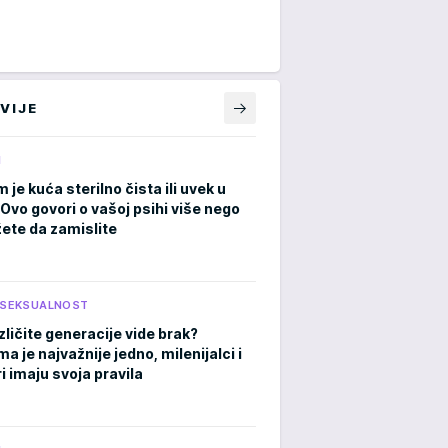
VIJE
M
m je kuća sterilno čista ili uvek u
Ovo govori o vašoj psihi više nego
ete da zamislite
I SEKSUALNOST
zličite generacije vide brak?
 je najvažnije jedno, milenijalci i
i imaju svoja pravila