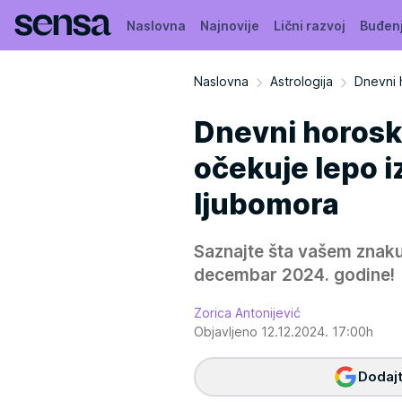
Naslovna
Najnovije
Lični razvoj
Buđen
Naslovna
Astrologija
Dnevni 
Dnevni horosk
očekuje lepo i
ljubomora
Saznajte šta vašem znaku
decembar 2024. godine!
Zorica Antonijević
Objavljeno 12.12.2024. 17:00h
Dodajt