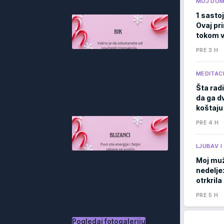
MOJ DO
1 sastoj
Ovaj pri
tokom v
PRE 3 H
MEDITACI
Šta radi
da ga d
koštaju
PRE 4 H
LJUBAV 
Moj muž
nedelje
otrkril
PRE 5 H
Pogledaj fotogaleriju