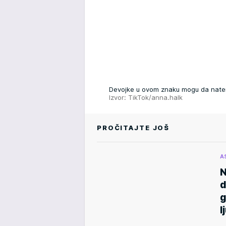
Devojke u ovom znaku mogu da natera
Izvor: TikTok/anna.halk
PROČITAJTE JOŠ
A
N
d
g
l