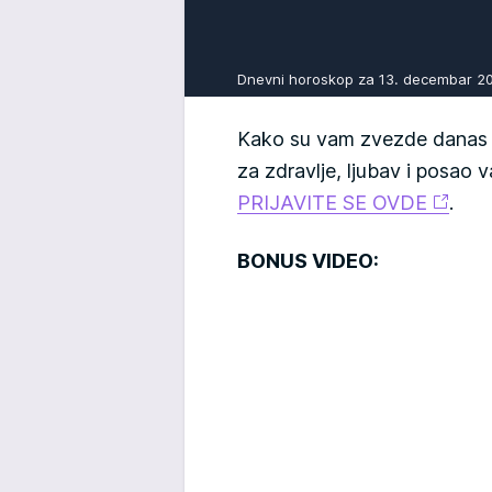
Dnevni horoskop za 13. decembar 
Kako su vam zvezde danas n
za zdravlje, ljubav i posao
PRIJAVITE SE OVDE
.
BONUS VIDEO: