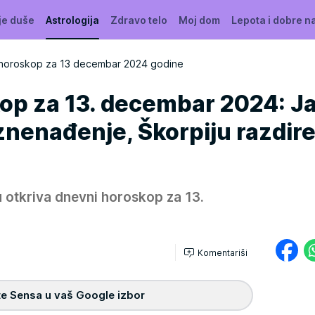
je duše
Astrologija
Zdravo telo
Moj dom
Lepota i dobre n
horoskop za 13 decembar 2024 godine
op za 13. decembar 2024: J
znenađenje, Škorpiju razdir
 otkriva dnevni horoskop za 13.
Komentariši
e Sensa u vaš Google izbor