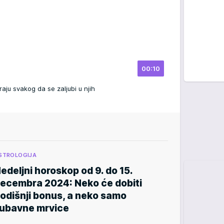
00:10
ju svakog da se zaljubi u njih
STROLOGIJA
edeljni horoskop od 9. do 15.
ecembra 2024: Neko će dobiti
odišnji bonus, a neko samo
jubavne mrvice