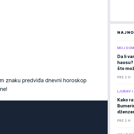
NAJNO
MOJ DO
Da li va
haosu? 
što mož
PRE 2 H
ašem znaku predviđa dnevni horoskop
ne!
LJUBAV 
Kako ra
Bumerima
dženzer
PRE 2 H