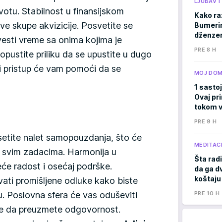
LJUBAV 
votu. Stabilnost u finansijskom
Kako ra
ove skupe akvizicije. Posvetite se
Bumerima
dženzer
ovesti vreme sa onima kojima je
PRE 8 H
pustite priliku da se upustite u dugo
ni pristup će vam pomoći da se
MOJ DO
1 sastoj
Ovaj pri
tokom v
PRE 9 H
setite nalet samopouzdanja, što će
MEDITACI
 svim zadacima. Harmonija u
Šta radi
će radost i osećaj podrške.
da ga d
koštaju
vati promišljene odluke kako biste
PRE 10 H
u. Poslovna sfera će vas oduševiti
ite da preuzmete odgovornost.