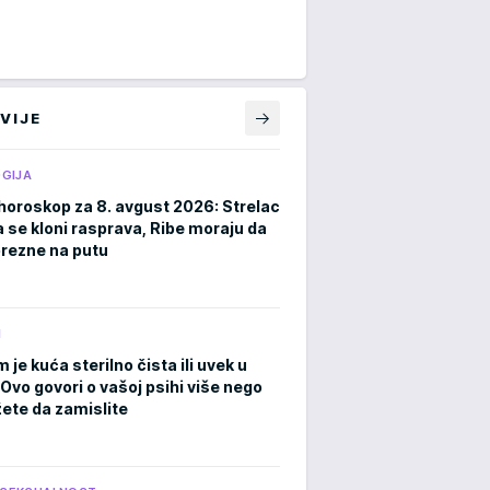
VIJE
GIJA
horoskop za 8. avgust 2026: Strelac
a se kloni rasprava, Ribe moraju da
rezne na putu
M
m je kuća sterilno čista ili uvek u
Ovo govori o vašoj psihi više nego
ete da zamislite