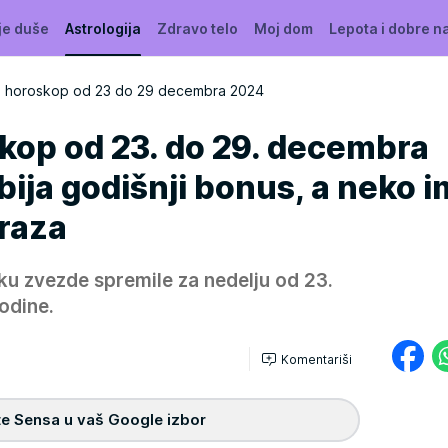
je duše
Astrologija
Zdravo telo
Moj dom
Lepota i dobre n
i horoskop od 23 do 29 decembra 2024
kop od 23. do 29. decembra
ija godišnji bonus, a neko 
raza
ku zvezde spremile za nedelju od 23.
odine.
Komentariši
e Sensa u vaš Google izbor