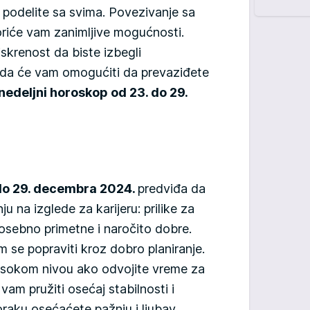
h podelite sa svima. Povezivanje sa
voriće vam zanimljive mogućnosti.
iskrenost da biste izbegli
da će vam omogućiti da prevaziđete
nedeljni horoskop od 23. do 29.
 do 29. decembra 2024.
predviđa da
u na izglede za karijeru: prilike za
posebno primetne i naročito dobre.
m se popraviti kroz dobro planiranje.
visokom nivou ako odvojite vreme za
vam pružiti osećaj stabilnosti i
raku osećaćete pažnju i ljubav