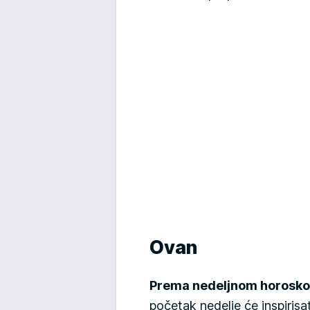
Ovan
Prema nedeljnom horoskop
početak nedelje će inspiris