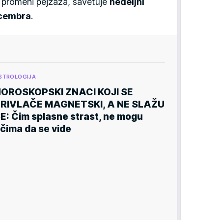
li promeni pejzaža, savetuje
nedeljni
ecembra
.
STROLOGIJA
OROSKOPSKI ZNACI KOJI SE
RIVLAČE MAGNETSKI, A NE SLAŽU
E: Čim splasne strast, ne mogu
čima da se vide