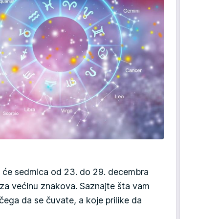
 će sedmica od 23. do 29. decembra
a za većinu znakova. Saznajte šta vam
čega da se čuvate, a koje prilike da