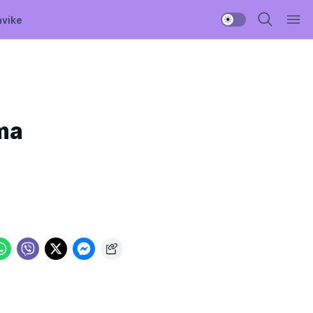
avike
ima