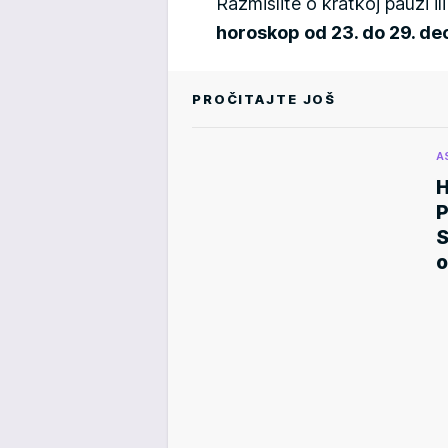
Razmislite o kratkoj pauzi i
horoskop od 23. do 29. d
PROČITAJTE JOŠ
A
H
P
S
o