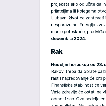
projekata ako odlučite da i
prijateljima ili kolegama ot
Ljubavni život će zahtevati 
nesporazume. Energija zvez
manje poteškoće, predviđa
decembra 2024
.
Rak
Nedeljni horoskop od 23.
Rakovi treba da obrate pažnj
rast i napredovanje će biti 
Finansijska stabilnost će va
Vaše zdravlje će ostati na 
odmor i san. Ova nedelja će 
zadovoljstva. Na svakom ko