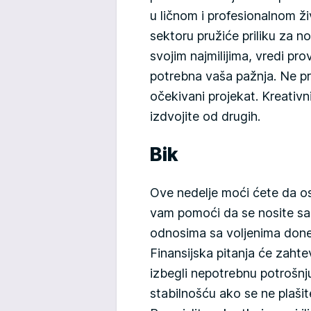
u ličnom i profesionalnom ži
sektoru pružiće priliku za n
svojim najmilijima, vredi pr
potrebna vaša pažnja. Ne pro
očekivani projekat. Kreativ
izdvojite od drugih.
Bik
Ove nedelje moći ćete da o
vam pomoći da se nosite sa
odnosima sa voljenima done
Finansijska pitanja će zahte
izbegli nepotrebnu potrošnj
stabilnošću ako se ne plaš