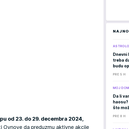
NAJNO
ASTROLO
Dnevni 
treba d
budu op
PRE 5 H
MOJ DO
Da li va
haosu? 
što mož
PRE 8 H
u od 23. do 29. decembra 2024,
ati Ovnove da preduzmu aktivne akcije