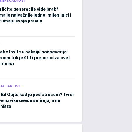
I SEKSUALNOST
zličite generacije vide brak?
 je najvažnije jedno, milenijalci i
i imaju svoja pravila
M
ak stavite u saksiju sanseverije:
rodni trik je štit i preporod za cvet
rućina
JA I ANTIST…
 Bil Gejts kad je pod stresom? Tvrdi
ve navike uveče smiruju, a ne
 ništa