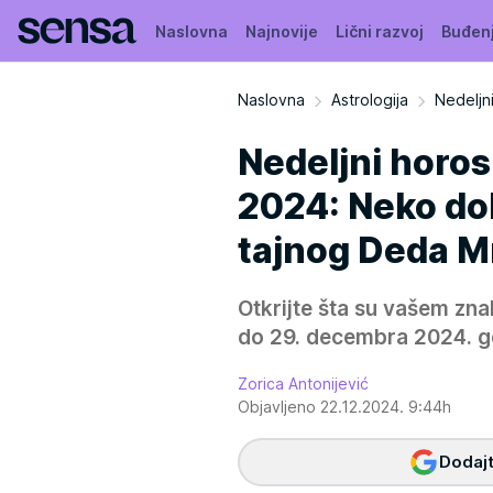
Naslovna
Najnovije
Lični razvoj
Buđen
Naslovna
Astrologija
Nedeljn
Nedeljni horos
2024: Neko dob
tajnog Deda M
Otkrijte šta su vašem zna
do 29. decembra 2024. g
Zorica Antonijević
Objavljeno 22.12.2024. 9:44h
Dodajt