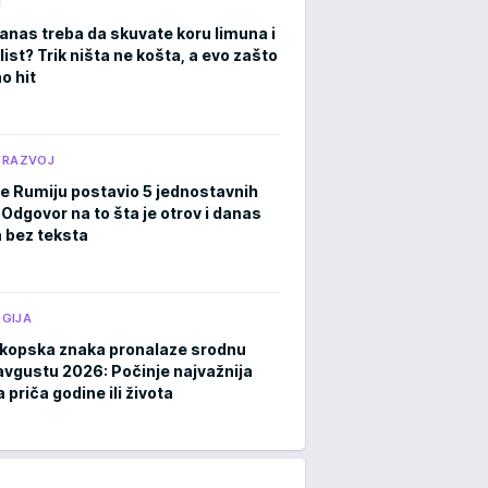
M
anas treba da skuvate koru limuna i
list? Trik ništa ne košta, a evo zašto
o hit
 RAZVOJ
je Rumiju postavio 5 jednostavnih
 Odgovor na to šta je otrov i danas
a bez teksta
GIJA
kopska znaka pronalaze srodnu
avgustu 2026: Počinje najvažnija
 priča godine ili života