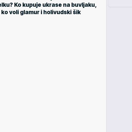
elku? Ko kupuje ukrase na buvljaku,
 ko voli glamur i holivudski šik