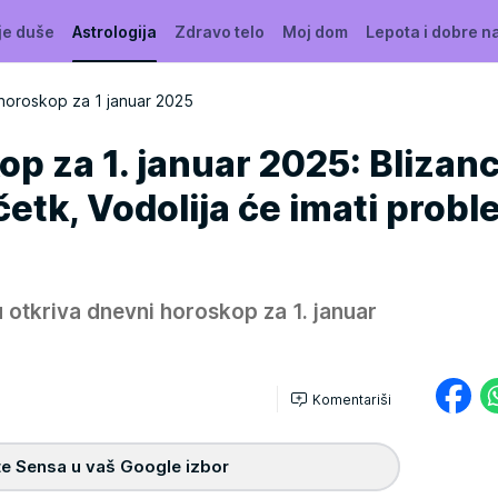
je duše
Astrologija
Zdravo telo
Moj dom
Lepota i dobre n
horoskop za 1 januar 2025
p za 1. januar 2025: Blizanc
četk, Vodolija će imati prob
 otkriva dnevni horoskop za 1. januar
Komentariši
e Sensa u vaš Google izbor