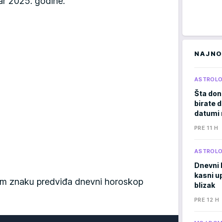
ar 2025. godine.
NAJNO
ASTROLO
Šta don
birate d
datumi 
PRE 11 H
ASTROLO
Dnevni 
kasni u
ašem znaku predviđa dnevni horoskop
blizak
PRE 12 H