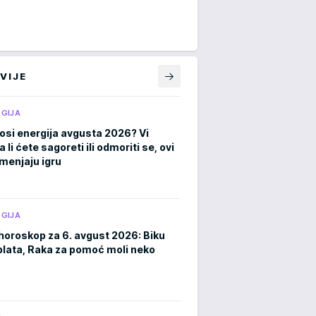
VIJE
GIJA
osi energija avgusta 2026? Vi
a li ćete sagoreti ili odmoriti se, ovi
menjaju igru
GIJA
horoskop za 6. avgust 2026: Biku
plata, Raka za pomoć moli neko