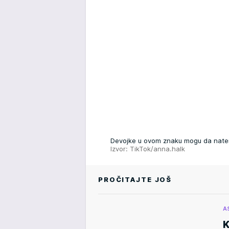
Devojke u ovom znaku mogu da natera
Izvor: TikTok/anna.halk
PROČITAJTE JOŠ
A
K