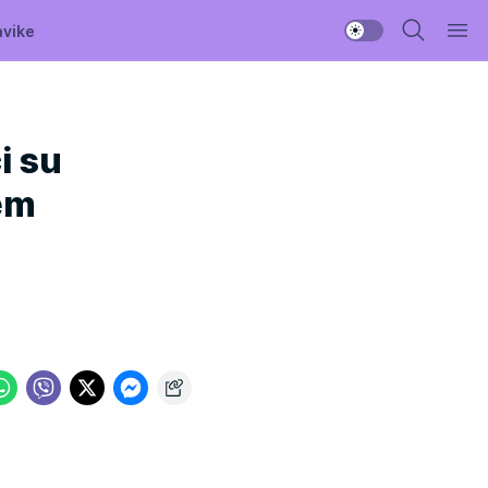
avike
i su
lem