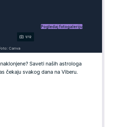
Pogledaj fotogaleriju
1/12
Foto: Canva
aklonjene? Saveti naših astrologa
 vas čekaju svakog dana na Viberu.