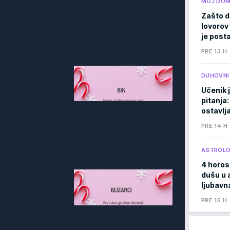
MOJ DO
Zašto d
lovorov 
je posta
PRE 13 H
DUHOVNI
Učenik 
pitanja:
ostavlj
PRE 14 H
ASTROLO
4 horos
dušu u 
ljubavna
PRE 15 H