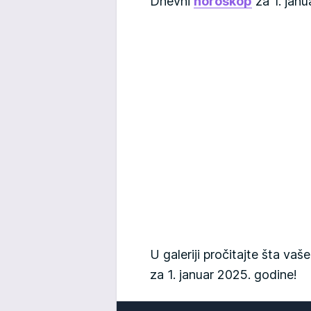
Dnevni
horoskop
za 1. janu
U galeriji pročitajte šta v
za 1. januar 2025. godine!