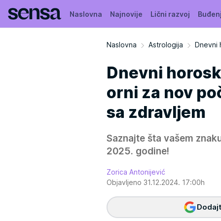
Naslovna
Najnovije
Lični razvoj
Buđen
Naslovna
Astrologija
Dnevni 
Dnevni horosko
orni za nov po
sa zdravljem
Saznajte šta vašem znaku
2025. godine!
Zorica Antonijević
Objavljeno 31.12.2024. 17:00h
Dodajt