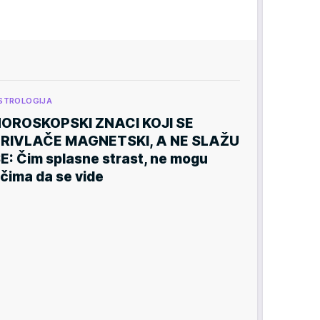
STROLOGIJA
OROSKOPSKI ZNACI KOJI SE
RIVLAČE MAGNETSKI, A NE SLAŽU
E: Čim splasne strast, ne mogu
čima da se vide