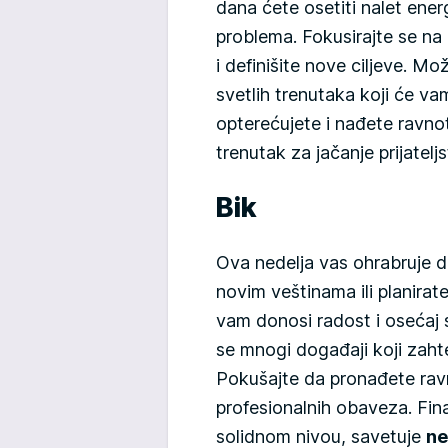
dana ćete osetiti nalet ener
problema. Fokusirajte se na p
i definišite nove ciljeve. M
svetlih trenutaka koji će vam
opterećujete i nađete ravn
trenutak za jačanje prijatelj
Bik
Ova nedelja vas ohrabruje da 
novim veštinama ili planirat
vam donosi radost i osećaj sm
se mnogi događaji koji zahte
Pokušajte da pronađete rav
profesionalnih obaveza. Fina
solidnom nivou, savetuje
ne