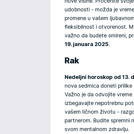
nove visine. Procenite svoje
udobnosti - možda je vreme 
promene u vašem ljubavnom 
fleksibilnost i otvorenost. M
važno da budete smireni, p
19. januara 2025
.
Rak
Nedeljni horoskop od 13. 
nova sedmica doneti prilike 
Važno je da odvojite vreme d
izbegavajte nepotrebnu pot
vašem ličnom životu - razgo
partnerom. Budite spremni n
svom mentalnom zdravlju.