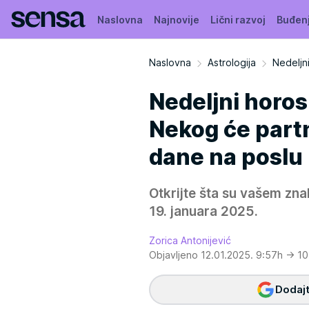
Naslovna
Najnovije
Lični razvoj
Buđen
Naslovna
Astrologija
Nedeljn
Nedeljni horos
Nekog će partn
dane na poslu
Otkrijte šta su vašem zna
19. januara 2025.
Zorica Antonijević
Objavljeno 12.01.2025. 9:57h
→ 10
Dodajt