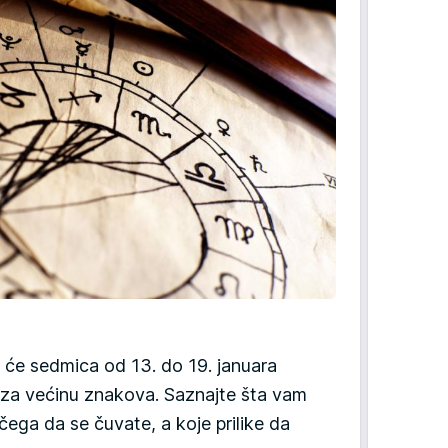
će sedmica od 13. do 19. januara
a za većinu znakova. Saznajte šta vam
čega da se čuvate, a koje prilike da