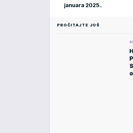
januara 2025.
.
PROČITAJTE JOŠ
A
H
P
S
o