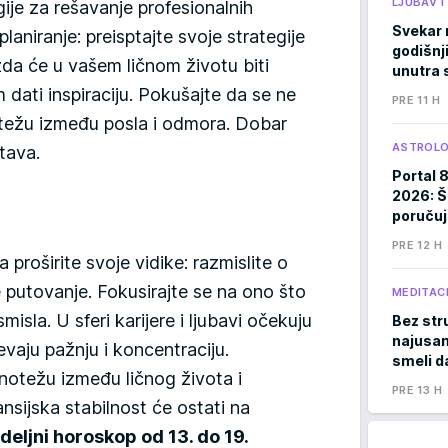
LJUBAV 
gije za rešavanje profesionalnih
Svekar 
laniranje: preisptajte svoje strategije
godišnji
ožda će u vašem ličnom životu biti
unutra s
 dati inspiraciju. Pokušajte da se ne
PRE 11 H
otežu između posla i odmora. Dobar
ASTROLO
stava.
Portal 
2026: Š
poručuj
PRE 12 H
proširite svoje vidike: razmislite o
e putovanje. Fokusirajte se na ono što
MEDITACI
isla. U sferi karijere i ljubavi očekuju
Bez stru
najusam
vaju pažnju i koncentraciju.
smeli d
notežu između ličnog života i
PRE 13 H
nsijska stabilnost će ostati na
deljni horoskop od 13. do 19.