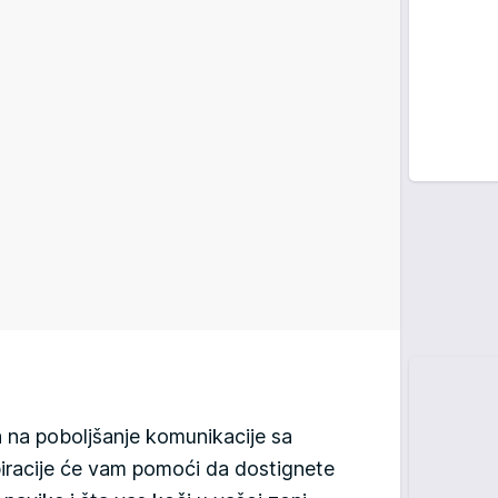
a na poboljšanje komunikacije sa
spiracije će vam pomoći da dostignete