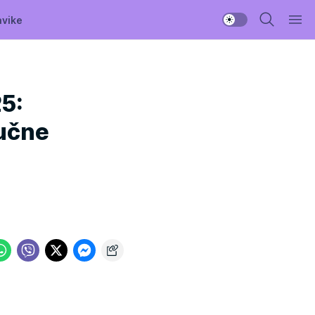
avike
25:
mučne