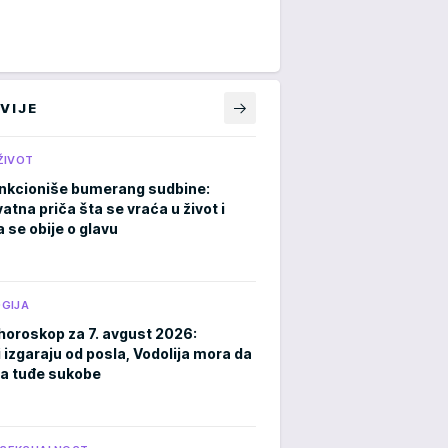
VIJE
ŽIVOT
nkcioniše bumerang sudbine:
atna priča šta se vraća u život i
 se obije o glavu
GIJA
horoskop za 7. avgust 2026:
 izgaraju od posla, Vodolija mora da
a tuđe sukobe