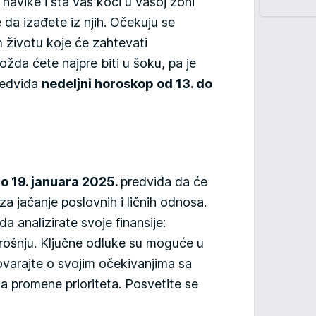
 navike i šta vas koči u vašoj zoni
da izađete iz njih. Očekuju se
životu koje će zahtevati
ožda ćete najpre biti u šoku, pa je
redviđa
nedeljni horoskop od 13. do
do 19. januara 2025.
predviđa da će
za jačanje poslovnih i ličnih odnosa.
a analizirate svoje finansije:
rošnju. Ključne odluke su moguće u
varajte o svojim očekivanjima sa
a promene prioriteta. Posvetite se