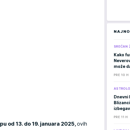
NAJNO
SREĆAN 
Kako fu
Neverov
može da
PRE 10 H
ASTROLO
Dnevni 
Blizanci
izbegav
PRE 11 H
u od 13. do 19. januara 2025,
ovih