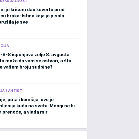
I SEKSUALNOST
mi je krišom dao kovertu pred
cu braka: Istina koja je pisala
rušila je sve
GIJA
8-8-8 ispunjava želje 8. avgusta
ta može da vam se ostvari, a šta
e vašem broju sudbine?
JA I ANTIST…
je, puta i komšija, ovo je
ljenija kuća na svetu: Mnogi ne bi
a prenoće, a vlada mir