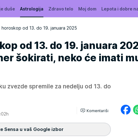
je duše
Astrologija
Zdravo telo
Moj dom
Lepota i dobre n
i horoskop od 13. do 19. januara 2025
kop od 13. do 19. januara 20
er šokirati, neko će imati 
ku zvezde spremile za nedelju od 13. do
Komentariši
:02h
e Sensa u vaš Google izbor