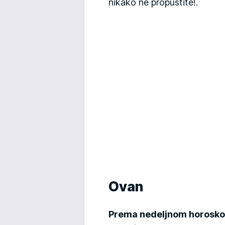
nikako ne propustite!.
Ovan
Prema nedeljnom horoskop