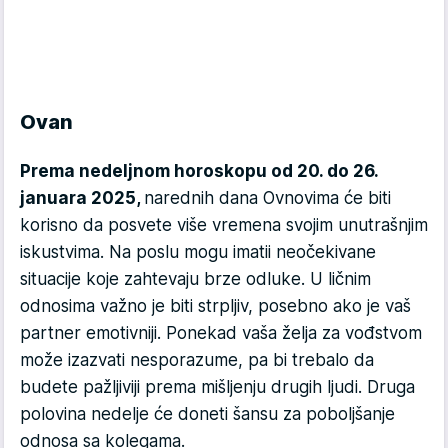
Ovan
Prema nedeljnom horoskopu od 20. do 26.
januara 2025,
narednih dana Ovnovima će biti
korisno da posvete više vremena svojim unutrašnjim
iskustvima. Na poslu mogu imatii neočekivane
situacije koje zahtevaju brze odluke. U ličnim
odnosima važno je biti strpljiv, posebno ako je vaš
partner emotivniji. Ponekad vaša želja za vođstvom
može izazvati nesporazume, pa bi trebalo da
budete pažljiviji prema mišljenju drugih ljudi. Druga
polovina nedelje će doneti šansu za poboljšanje
odnosa sa kolegama.