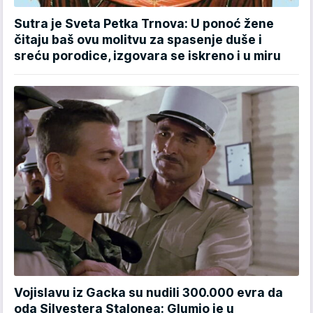
Sutra je Sveta Petka Trnova: U ponoć žene
čitaju baš ovu molitvu za spasenje duše i
sreću porodice, izgovara se iskreno i u miru
Vojislavu iz Gacka su nudili 300.000 evra da
oda Silvestera Stalonea: Glumio je u