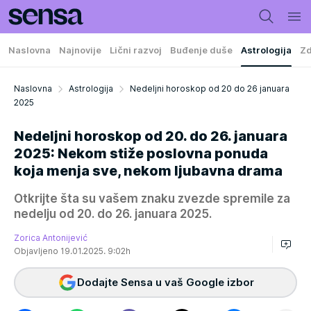
Naslovna
Najnovije
Lični razvoj
Buđenje duše
Astrologija
Zd
Naslovna
Astrologija
Nedeljni horoskop od 20 do 26 januara
2025
Nedeljni horoskop od 20. do 26. januara
2025: Nekom stiže poslovna ponuda
koja menja sve, nekom ljubavna drama
Otkrijte šta su vašem znaku zvezde spremile za
nedelju od 20. do 26. januara 2025.
Zorica Antonijević
Objavljeno 19.01.2025. 9:02h
Dodajte Sensa u vaš Google izbor