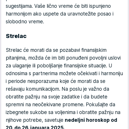
sugestijama. Vaše lično vreme će biti ispunjeno
harmonijom ako uspete da uravnotežite posao i
slobodno vreme.
Strelac
Strelac će morati da se pozabavi finansijskim
pitanjima, možda će im biti ponuđeni povoljni uslovi
za ulaganje ili poboljšanje finansijske situacije. U
odnosima s partnerima možete očekivati i harmoniju
i periode nesporazuma koje će morati da se
rešavaju komunikacijom. Na poslu je važno da
obratite pažnju na svoje zadatke i da budete
spremni na neočekivane promene. Pokušajte da
izbegnete sukobe sa voljenima i obratite pažnju na
njihove potrebe, savetuje
nedeljni horoskop od
20. do 26. januara 2025.
.