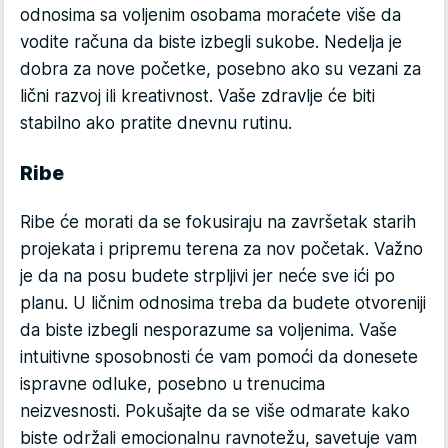
odnosima sa voljenim osobama moraćete više da
vodite računa da biste izbegli sukobe. Nedelja je
dobra za nove početke, posebno ako su vezani za
lični razvoj ili kreativnost. Vaše zdravlje će biti
stabilno ako pratite dnevnu rutinu.
Ribe
Ribe će morati da se fokusiraju na završetak starih
projekata i pripremu terena za nov početak. Važno
je da na posu budete strpljivi jer neće sve ići po
planu. U ličnim odnosima treba da budete otvoreniji
da biste izbegli nesporazume sa voljenima. Vaše
intuitivne sposobnosti će vam pomoći da donesete
ispravne odluke, posebno u trenucima
neizvesnosti. Pokušajte da se više odmarate kako
biste održali emocionalnu ravnotežu, savetuje vam