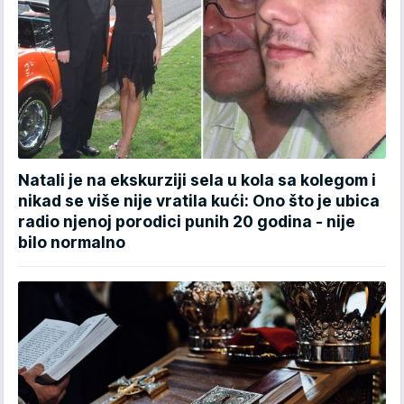
Natali je na ekskurziji sela u kola sa kolegom i
nikad se više nije vratila kući: Ono što je ubica
radio njenoj porodici punih 20 godina - nije
bilo normalno