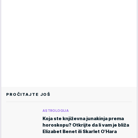
PROČITAJTE JOŠ
ASTROLOGIJA
Koja ste književna junakinja prema
horoskopu? Otkrijte da li vam je bliža
Elizabet Benet ili Skarlet O'Hara