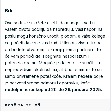
Bik
Ove sedmice možete osetiti da mnoge stvari u
vašem životu počinju da napreduju. Vaši napori na
poslu mogu konačno uroditi plodom, a vaše kolege
će početi da cene vaš trud. U ličnom životu treba
da budete otvoreniji i iskreniji prema partneru, to
će vam pomoći da izbegnete nesporazum i
potencija dramu. Moguće je da ćete se suočiti sa
nepredvidivim okolnostima, ali budite mirni - to su
samo privremene poteškoće. Krajem nedelje bolje
je posvetiti vreme odmoru i oporavku, kaže
nedeljni horoskop od 20. do 26. januara 2025.
.
PROČITAJTE JOŠ