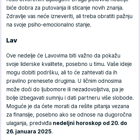
biće dobra za putovanja ili sticanje novih znanja.
Zdravlje vas neće izneveriti, ali treba obratiti pažnju
na svoje psiho-emocionalno stanje.
Lav
Ove nedelje će Lavovima biti važno da pokažu
svoje liderske kvalitete, posebno u timu. Vaše ideje
mogu dobiti podršku, ali to će zahtevati da ih
pravilno prenesete drugima. U ličnim odnosima
može doći do ljubomore ili nezadovoljstva, pa je
bolje izbegavati sumnju i dati partneru više slobode.
Moguće je da ćete morati da rešite pitanja vezana
za finansije, posebno ako se odnose na dugoročna
ulaganja, predviđa
nedeljni horoskop od 20. do
26. januara 2025
.