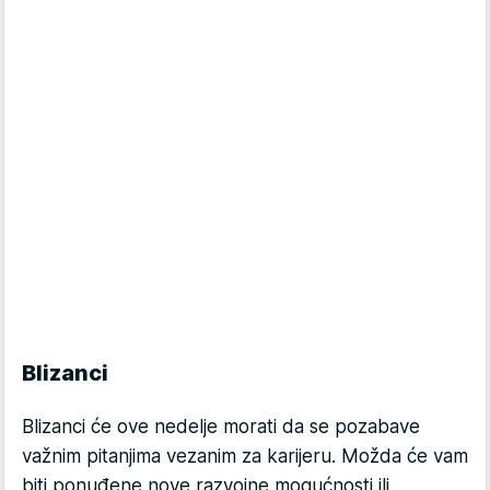
Blizanci
Blizanci će ove nedelje morati da se pozabave
važnim pitanjima vezanim za karijeru. Možda će vam
biti ponuđene nove razvojne mogućnosti ili