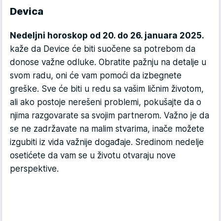
Devica
Nedeljni horoskop od 20. do 26. januara 2025.
kaže da Device će biti suočene sa potrebom da
donose važne odluke. Obratite pažnju na detalje u
svom radu, oni će vam pomoći da izbegnete
greške. Sve će biti u redu sa vašim ličnim životom,
ali ako postoje nerešeni problemi, pokušajte da o
njima razgovarate sa svojim partnerom. Važno je da
se ne zadržavate na malim stvarima, inače možete
izgubiti iz vida važnije događaje. Sredinom nedelje
osetićete da vam se u životu otvaraju nove
perspektive.