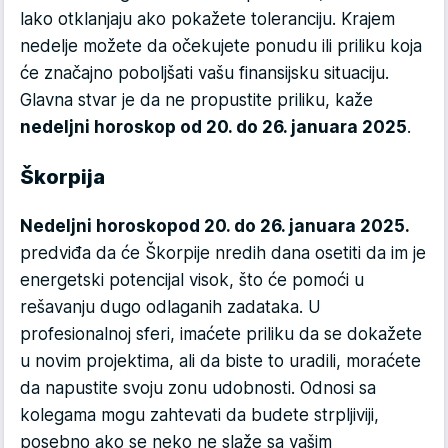
lako otklanjaju ako pokažete toleranciju. Krajem
nedelje možete da očekujete ponudu ili priliku koja
će značajno poboljšati vašu finansijsku situaciju.
Glavna stvar je da ne propustite priliku, kaže
nedeljni horoskop od 20. do 26. januara 2025
.
Škorpija
Nedeljni horoskopod 20. do 26. januara 2025.
predviđa da će Škorpije nredih dana osetiti da im je
energetski potencijal visok, što će pomoći u
rešavanju dugo odlaganih zadataka. U
profesionalnoj sferi, imaćete priliku da se dokažete
u novim projektima, ali da biste to uradili, moraćete
da napustite svoju zonu udobnosti. Odnosi sa
kolegama mogu zahtevati da budete strpljiviji,
posebno ako se neko ne slaže sa vašim