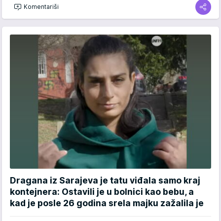
Komentariši
Dragana iz Sarajeva je tatu viđala samo kraj
kontejnera: Ostavili je u bolnici kao bebu, a
kad je posle 26 godina srela majku zažalila je