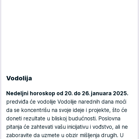
Vodolija
Nedeljni horoskop od 20. do 26. januara 2025.
predviđa će vodolije Vodolije narednih dana moći
da se koncentrišu na svoje ideje i projekte, što će
doneti rezultate u bliskoj budućnosti. Poslovna
pitanja će zahtevati vašu inicijativu i vođstvo, ali ne
zaboravite da uzmete u obzir mišljenja drugih. U