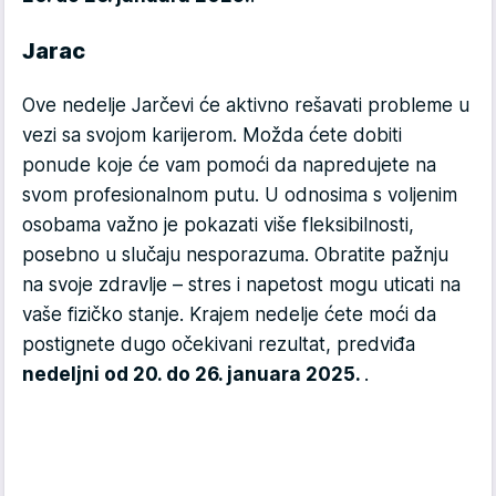
Jarac
Ove nedelje Jarčevi će aktivno rešavati probleme u
vezi sa svojom karijerom. Možda ćete dobiti
ponude koje će vam pomoći da napredujete na
svom profesionalnom putu. U odnosima s voljenim
osobama važno je pokazati više fleksibilnosti,
posebno u slučaju nesporazuma. Obratite pažnju
na svoje zdravlje – stres i napetost mogu uticati na
vaše fizičko stanje. Krajem nedelje ćete moći da
postignete dugo očekivani rezultat, predviđa
nedeljni od 20. do 26. januara 2025.
.