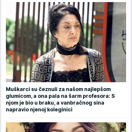
Muškarci su čeznuli za našom najlepšom
glumicom, a ona pala na šarm profesora: S
njom je bio u braku, a vanbračnog sina
napravio njenoj koleginici