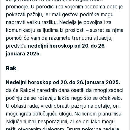
promocije. U porodici i sa voljenim osobama bolje je
pokazati pažnju, jer mali gestovi podrške mogu
napraviti veliku razliku. Nedelja je povoljna i za
komunikaciju sa ljudima iz prošlosti – susret sa njima
pomoći će vam da razumete trenutnu situaciju,
predviđa
nedeljni horoskop od 20. do 26.
januara 2025
.
Rak
Nedeljni horoskop od 20. do 26. januara 2025.
da će Rakovi narednih dana osetiti da mnogi zadaci
počinju da se rešavaju lakše nego što se očekivalo.
U oblasti rada, vredi obratiti pažnju na detalje, oni
mogu igrati odlučujuću ulogu. Na ličnom planu nisu
isključeni mali nesporazumi, ali se oni lako mogu
rešiti otvorenim dijalogom. Druga polovina nedelje