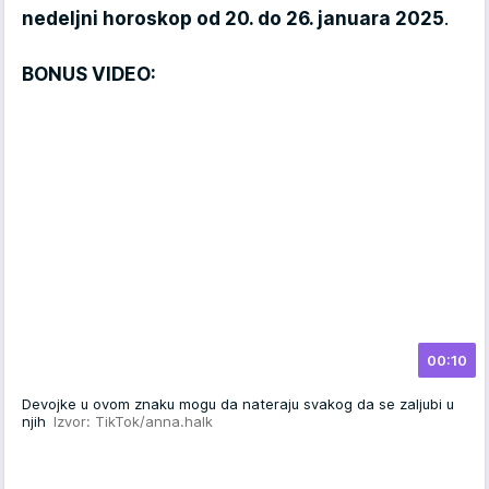
nedeljni horoskop od 20. do 26. januara 2025
.
BONUS VIDEO:
00:10
Devojke u ovom znaku mogu da nateraju svakog da se zaljubi u
njih
Izvor: TikTok/anna.halk