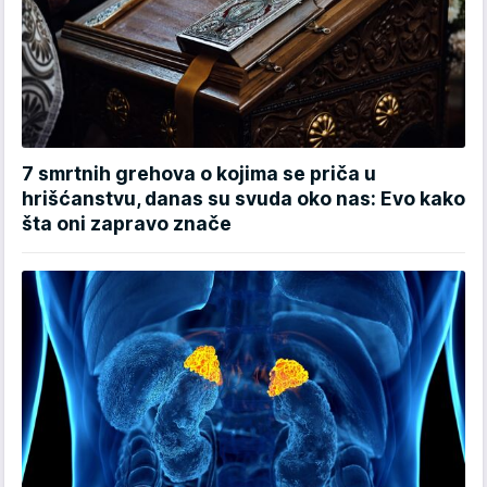
7 smrtnih grehova o kojima se priča u
hrišćanstvu, danas su svuda oko nas: Evo kako
šta oni zapravo znače