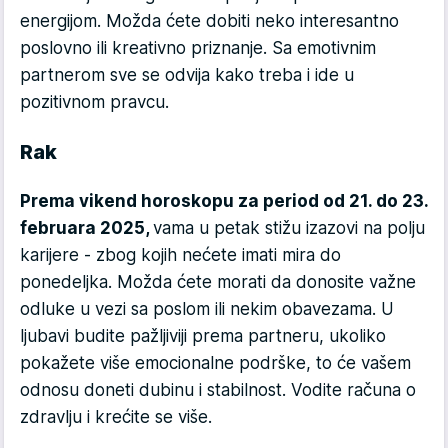
energijom. Možda ćete dobiti neko interesantno
poslovno ili kreativno priznanje. Sa emotivnim
partnerom sve se odvija kako treba i ide u
pozitivnom pravcu.
Rak
Prema vikend horoskopu za period od 21. do 23.
februara 2025,
vama u petak stižu izazovi na polju
karijere - zbog kojih nećete imati mira do
ponedeljka. Možda ćete morati da donosite važne
odluke u vezi sa poslom ili nekim obavezama. U
ljubavi budite pažljiviji prema partneru, ukoliko
pokažete više emocionalne podrške, to će vašem
odnosu doneti dubinu i stabilnost. Vodite računa o
zdravlju i krećite se više.