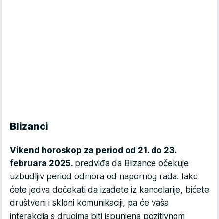
Blizanci
Vikend horoskop za period od 21. do 23.
februara 2025.
predviđa da Blizance očekuje
uzbudljiv period odmora od napornog rada. Iako
ćete jedva dočekati da izađete iz kancelarije, bićete
društveni i skloni komunikaciji, pa će vaša
interakcija s drugima biti ispunjena pozitivnom