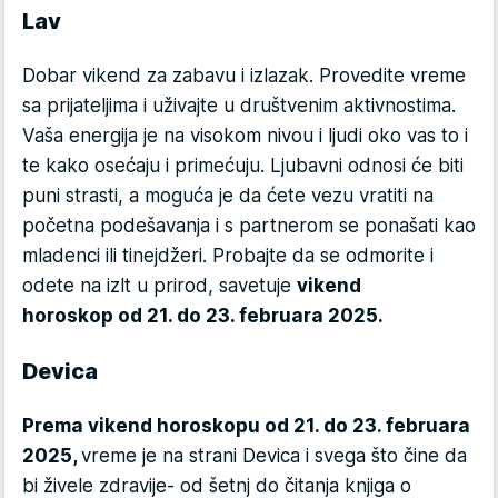
Lav
Dobar vikend za zabavu i izlazak. Provedite vreme
sa prijateljima i uživajte u društvenim aktivnostima.
Vaša energija je na visokom nivou i ljudi oko vas to i
te kako osećaju i primećuju. Ljubavni odnosi će biti
puni strasti, a moguća je da ćete vezu vratiti na
početna podešavanja i s partnerom se ponašati kao
mladenci ili tinejdžeri. Probajte da se odmorite i
odete na izlt u prirod, savetuje
vikend
horoskop od 21. do 23. februara 2025.
Devica
Prema vikend horoskopu od 21. do 23. februara
2025,
vreme je na strani Devica i svega što čine da
bi živele zdravije- od šetnj do čitanja knjiga o