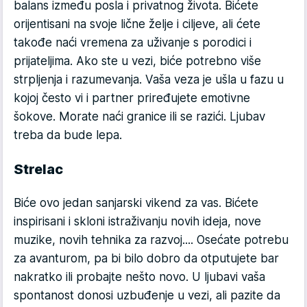
balans između posla i privatnog života. Bićete
orijentisani na svoje lične želje i ciljeve, ali ćete
takođe naći vremena za uživanje s porodici i
prijateljima. Ako ste u vezi, biće potrebno više
strpljenja i razumevanja. Vaša veza je ušla u fazu u
kojoj često vi i partner priređujete emotivne
šokove. Morate naći granice ili se razići. Ljubav
treba da bude lepa.
Strelac
Biće ovo jedan sanjarski vikend za vas. Bićete
inspirisani i skloni istraživanju novih ideja, nove
muzike, novih tehnika za razvoj.... Osećate potrebu
za avanturom, pa bi bilo dobro da otputujete bar
nakratko ili probajte nešto novo. U ljubavi vaša
spontanost donosi uzbuđenje u vezi, ali pazite da