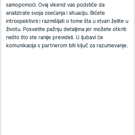
samopomoći. Ovaj vikend vas podstiče da
analizirate svoja osećanja i situaciju. Bićete
introspektivni i razmišljati o tome šta u stvari želite u
životu. Posvetite pažnju detaljima jer možete otkriti
nešto što ste ranije prevideli. U ljubavi će
komunikacija s partnerom biti ključ za razumevanje.