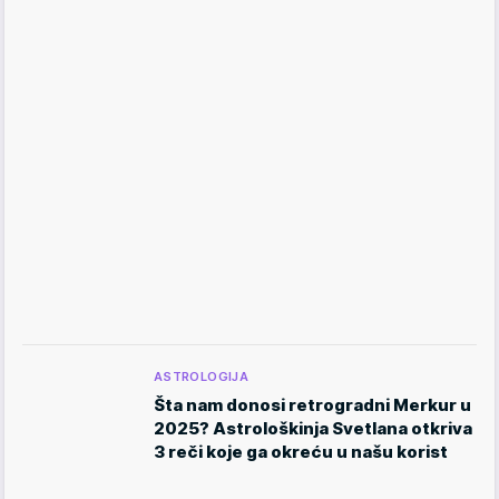
ASTROLOGIJA
Šta nam donosi retrogradni Merkur u
2025? Astrološkinja Svetlana otkriva
3 reči koje ga okreću u našu korist