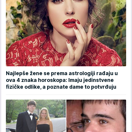
Najlepše žene se prema astrologiji rađaju u
ova 4 znaka horoskopa: Imaju jedinstvene
fizičke odlike, a poznate dame to potvrđuju