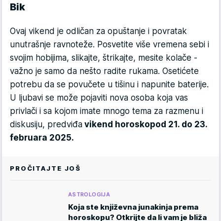
Bik
Ovaj vikend je odličan za opuštanje i povratak
unutrašnje ravnoteže. Posvetite više vremena sebi i
svojim hobijima, slikajte, štrikajte, mesite kolače -
važno je samo da nešto radite rukama. Osetićete
potrebu da se povučete u tišinu i napunite baterije.
U ljubavi se može pojaviti nova osoba koja vas
privlači i sa kojom imate mnogo tema za razmenu i
diskusiju, predviđa
vikend horoskop
od 21. do 23.
februara 2025.
PROČITAJTE JOŠ
ASTROLOGIJA
Koja ste književna junakinja prema
horoskopu? Otkrijte da li vam je bliža