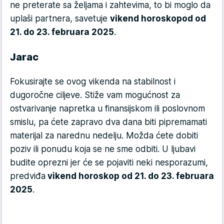
ne preterate sa željama i zahtevima, to bi moglo da
uplaši partnera, savetuje
vikend horoskop
od od
21. do 23. februara 2025
.
Jarac
Fokusirajte se ovog vikenda na stabilnost i
dugoročne ciljeve. Stiže vam mogućnost za
ostvarivanje napretka u finansijskom ili poslovnom
smislu, pa ćete zapravo dva dana biti pipremamati
materijal za narednu nedelju. Možda ćete dobiti
poziv ili ponudu koja se ne sme odbiti. U ljubavi
budite oprezni jer će se pojaviti neki nesporazumi,
predviđa
vikend horoskop od 21. do 23. februara
2025
.