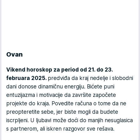
Ovan
Vikend horoskop za period od 21. do 23.
februara 2025.
predviđa da kraj nedelje i slobodni
dani donose dinamičnu energiju. Bićete puni
entuzijazma i motivacije da završite započete
projekte do kraja. Povedite računa o tome da ne
preopteretite sebe, jer biste mogli da budete
iscrpljeni. U ljubavi može doći do manjih nesuglasica
s partnerom, ali iskren razgovor sve rešava.