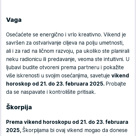
Vaga
Osećaćete se energično i vrlo kreativno. Vikend je
savršen za ostvarivanje ciljeva na polju umetnosti,
ali i za rad na ličnom razvoju, pa ukoliko ste planirali
neku radionicu ili predavanje, veoma ste intuitivni. U
ljubavi budite otvoreni prema partneru i pokažite
više iskrenosti u svojim osećanjima, savetuje
vikend
horoskop od 21. do 23. februara 2025.
Probajte
da se naspavate i kontrolišite pritisak.
Škorpija
Prema vikend horoskopu od 21. do 23. februara
2025,
Škorpijama bi ovaj vikend mogao da donese