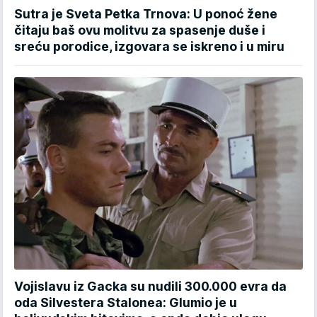
Sutra je Sveta Petka Trnova: U ponoć žene
čitaju baš ovu molitvu za spasenje duše i
sreću porodice, izgovara se iskreno i u miru
Vojislavu iz Gacka su nudili 300.000 evra da
oda Silvestera Stalonea: Glumio je u