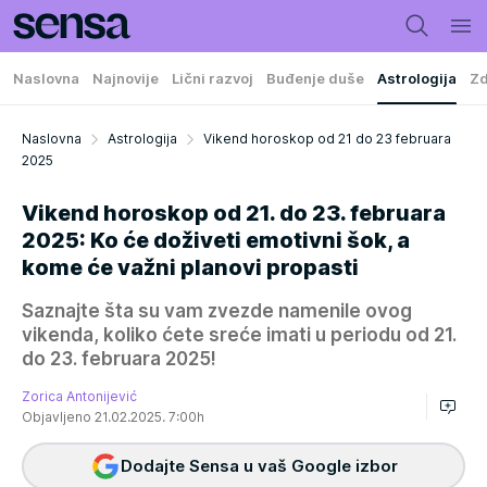
Naslovna
Najnovije
Lični razvoj
Buđenje duše
Astrologija
Zd
Naslovna
Astrologija
Vikend horoskop od 21 do 23 februara
2025
Vikend horoskop od 21. do 23. februara
2025: Ko će doživeti emotivni šok, a
kome će važni planovi propasti
Saznajte šta su vam zvezde namenile ovog
vikenda, koliko ćete sreće imati u periodu od 21.
do 23. februara 2025!
Zorica Antonijević
Objavljeno 21.02.2025. 7:00h
Dodajte Sensa u vaš Google izbor