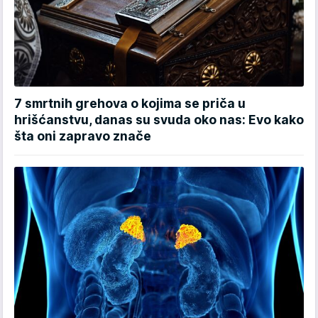
7 smrtnih grehova o kojima se priča u
hrišćanstvu, danas su svuda oko nas: Evo kako
šta oni zapravo znače