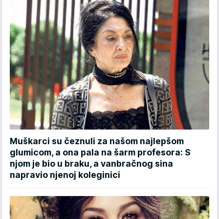
Muškarci su čeznuli za našom najlepšom
glumicom, a ona pala na šarm profesora: S
njom je bio u braku, a vanbračnog sina
napravio njenoj koleginici