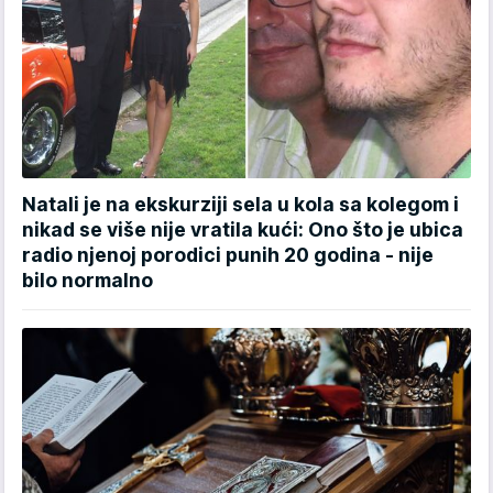
Natali je na ekskurziji sela u kola sa kolegom i
nikad se više nije vratila kući: Ono što je ubica
radio njenoj porodici punih 20 godina - nije
bilo normalno