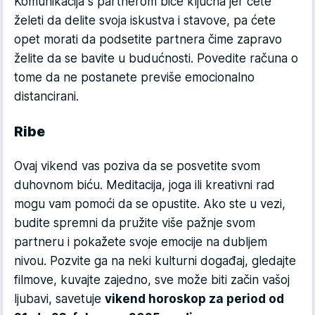
Komunikacija s partnerom biće ključna jer ćete
želeti da delite svoja iskustva i stavove, pa ćete
opet morati da podsetite partnera čime zapravo
želite da se bavite u budućnosti. Povedite računa o
tome da ne postanete previše emocionalno
distancirani.
Ribe
Ovaj vikend vas poziva da se posvetite svom
duhovnom biću. Meditacija, joga ili kreativni rad
mogu vam pomoći da se opustite. Ako ste u vezi,
budite spremni da pružite više pažnje svom
partneru i pokažete svoje emocije na dubljem
nivou. Pozvite ga na neki kulturni događaj, gledajte
filmove, kuvajte zajedno, sve može biti začin vašoj
ljubavi, savetuje
vikend horoskop za period od