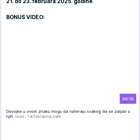
21. do 23. februara 2025
.
godine
.
BONUS VIDEO:
00:10
Devojke u ovom znaku mogu da nateraju svakog da se zaljubi u
njih
Izvor: TikTok/anna.halk