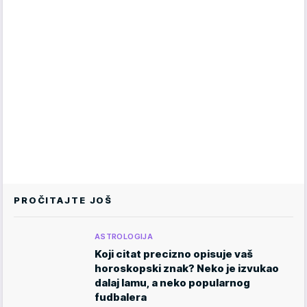
PROČITAJTE JOŠ
ASTROLOGIJA
Koji citat precizno opisuje vaš
horoskopski znak? Neko je izvukao
dalaj lamu, a neko popularnog
fudbalera