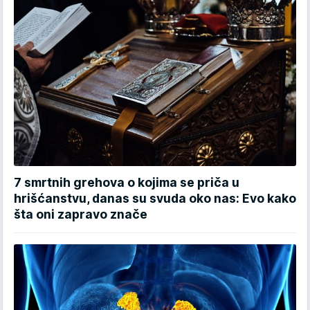
7 smrtnih grehova o kojima se priča u
hrišćanstvu, danas su svuda oko nas: Evo kako
šta oni zapravo znače