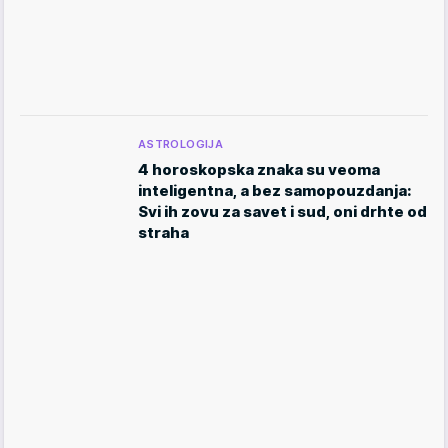
ASTROLOGIJA
4 horoskopska znaka su veoma
inteligentna, a bez samopouzdanja:
Svi ih zovu za savet i sud, oni drhte od
straha