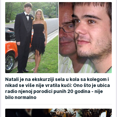
Natali je na ekskurziji sela u kola sa kolegom i
nikad se više nije vratila kući: Ono što je ubica
radio njenoj porodici punih 20 godina - nije
bilo normalno