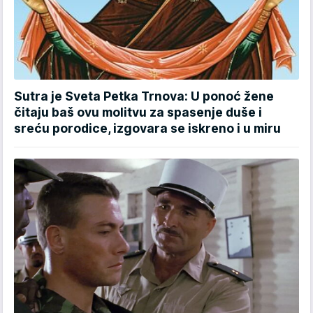
Sutra je Sveta Petka Trnova: U ponoć žene
čitaju baš ovu molitvu za spasenje duše i
sreću porodice, izgovara se iskreno i u miru