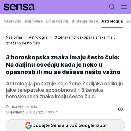
Naslovna
Najnovije
Lični razvoj
Buđenje duše
Astrologija
Zd
Naslovna
Astrologija
3 ženska horoskopska znaka imaju
izraženo šesto čulo
3 horoskopska znaka imaju šesto čulo:
Na daljinu osećaju kada je neko u
opasnosti ili mu se dešava nešto važno
Astrologija pokazuje koje žene Zodijaka odlikuju
jake telepatske sposobnosti - 3 ženska
horoskopska znaka imaju šesto čulo.
Zorica Antonijević
Objavljeno 01.03.2025. 10:00h
Dodajte Sensa u vaš Google izbor