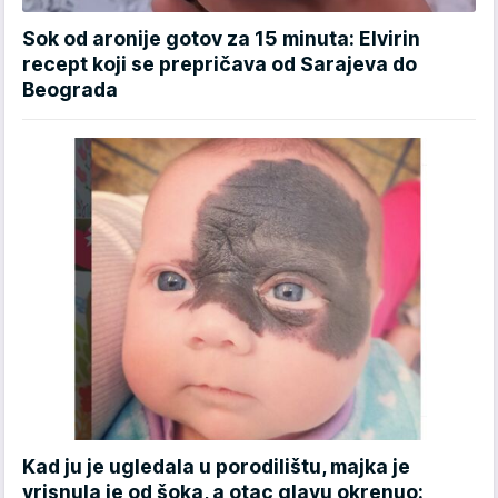
Sok od aronije gotov za 15 minuta: Elvirin
recept koji se prepričava od Sarajeva do
Beograda
Kad ju je ugledala u porodilištu, majka je
vrisnula je od šoka, a otac glavu okrenuo: