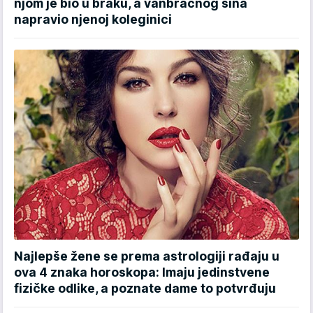
njom je bio u braku, a vanbračnog sina
napravio njenoj koleginici
Najlepše žene se prema astrologiji rađaju u
ova 4 znaka horoskopa: Imaju jedinstvene
fizičke odlike, a poznate dame to potvrđuju