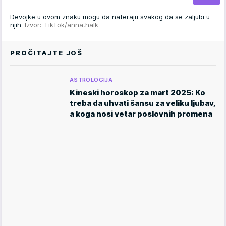
Devojke u ovom znaku mogu da nateraju svakog da se zaljubi u
njih
Izvor: TikTok/anna.halk
PROČITAJTE JOŠ
ASTROLOGIJA
Kineski horoskop za mart 2025: Ko
treba da uhvati šansu za veliku ljubav,
a koga nosi vetar poslovnih promena