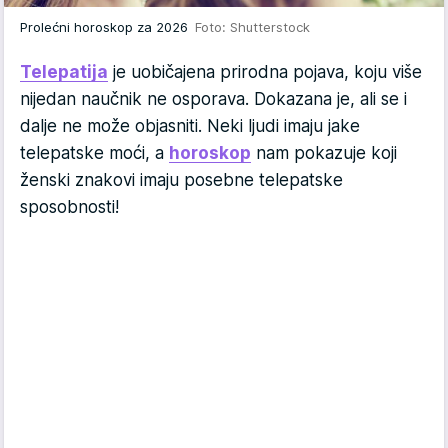
Prolećni horoskop za 2026
Foto: Shutterstock
Telepatija
je uobičajena prirodna pojava, koju više
nijedan naučnik ne osporava. Dokazana je, ali se i
dalje ne može objasniti. Neki ljudi imaju jake
telepatske moći, a
horoskop
nam pokazuje koji
ženski znakovi imaju posebne telepatske
sposobnosti!