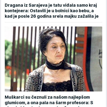
Dragana iz Sarajeva je tatu viđala samo kraj
kontejnera: Ostavili je u bolnici kao bebu, a
kad je posle 26 godina srela majku zažalila je
Muškarci su čeznuli za našom najlepšom
glumicom, a ona pala na šarm profesora: S