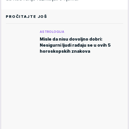
PROČITAJTE JOŠ
ASTROLOGIJA
Misle da nisu dovoljno dobri:
Nesigurni ljudi rađaju se u ovih 5
horoskopskih znakova