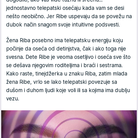
jednostavno telepatski osećaju kada vam se desi
nešto neobično. Jer Ribe uspevaju da se povežu na
dubok način snagom svoje intuitivne podsvesti.
Žena Riba posebno ima telepatsku energiju koju
počinje da oseća od detinjstva, čak i ako toga nije
svesna. Dete Ribe je veoma osetljivo i oseća sve što
se dešava njegovim roditeljima i braći i sestrama.
Kako raste, tinejdžerka u znaku Riba, zatim mlada
žena Ribe, vrlo se lako telepatski povezuje sa
dušom i duhom ljudi koje voli ili sa kojima ima dublju
vezu.