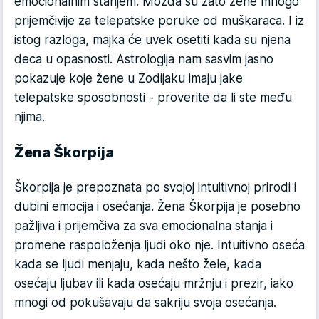
emocionalnim stanjem. Možda su zato žene mnogo
prijemčivije za telepatske poruke od muškaraca. I iz
istog razloga, majka će uvek osetiti kada su njena
deca u opasnosti. Astrologija nam sasvim jasno
pokazuje koje žene u Zodijaku imaju jake
telepatske sposobnosti - proverite da li ste među
njima.
Žena Škorpija
Škorpija je prepoznata po svojoj intuitivnoj prirodi i
dubini emocija i osećanja. Žena Škorpija je posebno
pažljiva i prijemčiva za sva emocionalna stanja i
promene raspoloženja ljudi oko nje. Intuitivno oseća
kada se ljudi menjaju, kada nešto žele, kada
osećaju ljubav ili kada osećaju mržnju i prezir, iako
mnogi od pokušavaju da sakriju svoja osećanja.