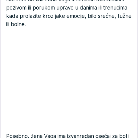
pozivom ili porukom upravo u danima ili trenucima
kada prolazite kroz jake emocije, bilo srećne, tužne
ili bolne.
Posebno, žena Vaga ima izvanredan osećaj za bol i