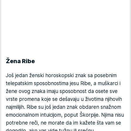
Žena Ribe
Još jedan ženski horoskopski znak sa posebnim
telepatskim sposobnostima jesu Ribe, a muškarci i
žene ovog znaka imaju sposobnost da osete sve
vrste promena koje se dešavaju u životima njihovih
najmilijih. Ribe su još jedan znak obdaren snažnom
emocionalnom intuicijom, poput Škorpije. Njima nisu
potrebne reči, ne morate da im kažete šta vam se
dogodilo, ako vas vide tužnu ili srećnu...