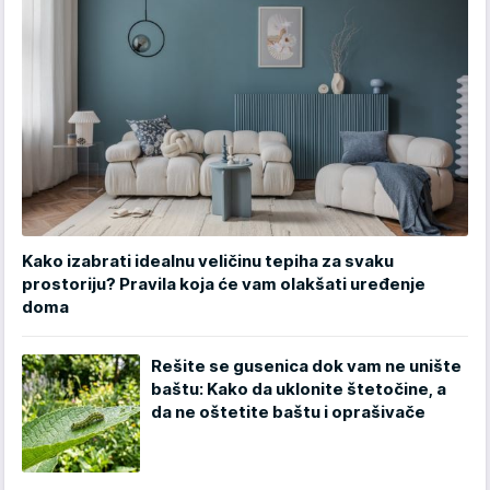
Kako izabrati idealnu veličinu tepiha za svaku
prostoriju? Pravila koja će vam olakšati uređenje
doma
Rešite se gusenica dok vam ne unište
baštu: Kako da uklonite štetočine, a
da ne oštetite baštu i oprašivače