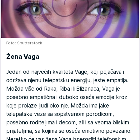
Foto: Shutterstock
Žena Vaga
Jedan od najvećih kvaliteta Vage, koji pojačava i
održava njenu telepatsku energiju, jeste empatija.
Možda više od Raka, Riba ili Blizanaca, Vaga je
posebno empatična i duboko oseća emocije kroz
koje prolaze ljudi oko nje. Možda ima jake
telepatske veze sa sopstvenom porodicom,
posebno roditeljima i decom, ali i sa veoma bliskim
prijateljima, sa kojima se oseća emotivno povezano.
Neretko će vas žena Vaga iznenaditi telefonskim