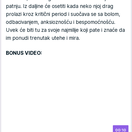
patnju. Iz daljine će osetiti kada neko njoj drag
prolazi kroz kritični period i suočava se sa bolom,
odbacivanjem, anksioznošću i bespomoćnošću.
Uvek će biti tu za svoje najmilije koji pate i znaće da
im ponudi trenutak utehe i mira.
BONUS VIDEO:
00:10