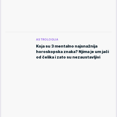
ASTROLOGIJA
Koja su 3 mentalno najsnažnija
horoskopska znaka? Njima je um jači
od čelika i zato su nezaustavljivi