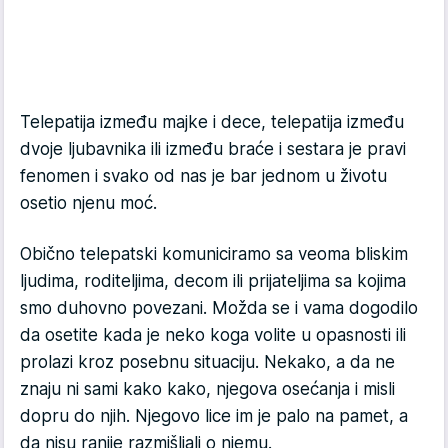
Telepatija između majke i dece, telepatija između
dvoje ljubavnika ili između braće i sestara je pravi
fenomen i svako od nas je bar jednom u životu
osetio njenu moć.
Obično telepatski komuniciramo sa veoma bliskim
ljudima, roditeljima, decom ili prijateljima sa kojima
smo duhovno povezani. Možda se i vama dogodilo
da osetite kada je neko koga volite u opasnosti ili
prolazi kroz posebnu situaciju. Nekako, a da ne
znaju ni sami kako kako, njegova osećanja i misli
dopru do njih. Njegovo lice im je palo na pamet, a
da nisu ranije razmišljali o njemu.