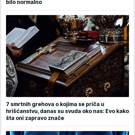
bilo normalno
7 smrtnih grehova o kojima se priča u
hrišćanstvu, danas su svuda oko nas: Evo kako
šta oni zapravo znače