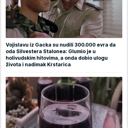
Vojislavu iz Gacka su nudili 300.000 evra da
oda Silvestera Stalonea: Glumio je u
holivudskim hitovima, a onda dobio ulogu
života i nadimak Krstarica