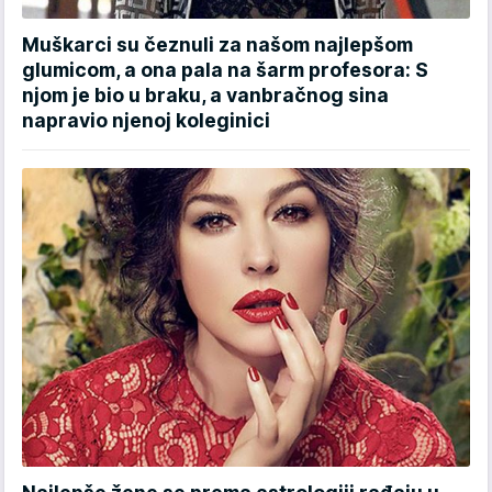
Muškarci su čeznuli za našom najlepšom
glumicom, a ona pala na šarm profesora: S
njom je bio u braku, a vanbračnog sina
napravio njenoj koleginici