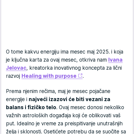
O tome kakvu energiju ima mesec maj 2025. i koja
je ključna karta za ovaj mesec, otkriva nam
Ivana
Jelovac
, kreatorka inovativnog koncepta za lični
razvoj
Healing with purpose
.
Prema njenim rečima, maj je mesec pojačane
energije i
najveći izazovi će biti vezani za
balans i fizičko telo
. Ovaj mesec donosi nekoliko
važnih astroloških događaja koji će oblikovati vaš
put. Idealno je vreme za preispitivanje unutrašnjih
želja i sklonosti. Osetićete potrebu da se suočite sa