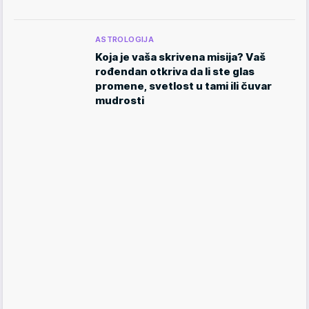
ASTROLOGIJA
Koja je vaša skrivena misija? Vaš
rođendan otkriva da li ste glas
promene, svetlost u tami ili čuvar
mudrosti