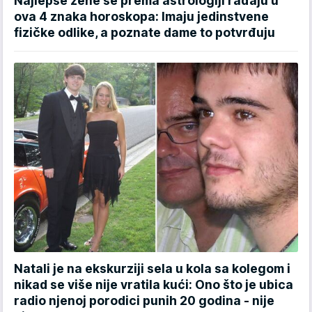
Najlepše žene se prema astrologiji rađaju u
ova 4 znaka horoskopa: Imaju jedinstvene
fizičke odlike, a poznate dame to potvrđuju
Natali je na ekskurziji sela u kola sa kolegom i
nikad se više nije vratila kući: Ono što je ubica
radio njenoj porodici punih 20 godina - nije