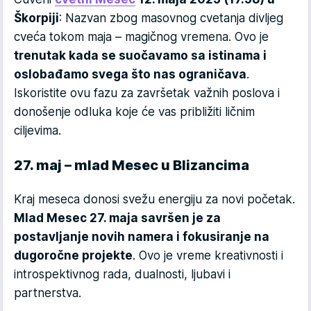
Škorpiji
: Nazvan zbog masovnog cvetanja divljeg
cveća tokom maja – magičnog vremena. Ovo je
trenutak kada se suočavamo sa istinama i
oslobađamo svega što nas ograničava
.
Iskoristite ovu fazu za završetak važnih poslova i
donošenje odluka koje će vas približiti ličnim
ciljevima.
27. maj – mlad Mesec u Blizancima
Kraj meseca donosi svežu energiju za novi početak.
Mlad Mesec 27. maja savršen je za
postavljanje novih namera i fokusiranje na
dugoročne projekte
. Ovo je vreme kreativnosti i
introspektivnog rada, dualnosti, ljubavi i
partnerstva.