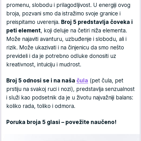
promenu, slobodu i prilagodljivost. U energiji ovog
broja, pozvani smo da istražimo svoje granice i
preispitamo uverenja.
Broj 5 predstavlja čoveka i
peti element
, koji deluje na četiri niža elementa.
Može najaviti avanturu, uzbuđenje i slobodu, ali i
rizik. Može ukazivati i na činjenicu da smo nešto
prevideli i da je potrebno odluke donositi uz
kreativnost, intuiciju i mudrost.
Broj 5 odnosi se i na naša
čula
(pet čula, pet
prstiju na svakoj ruci i nozi), predstavlja senzualnost
i služi kao podsetnik da je u životu najvažniji balans:
koliko rada, toliko i odmora.
Poruka broja 5 glasi – povežite naučeno!