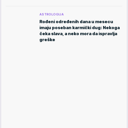
ASTROLOGIJA
Rođeni određenih dana u mesecu
imaju poseban karmički dug: Nekoga
čeka slava, a neko mora da ispravlja
greške