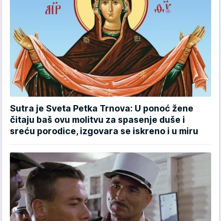
Sutra je Sveta Petka Trnova: U ponoć žene
čitaju baš ovu molitvu za spasenje duše i
sreću porodice, izgovara se iskreno i u miru