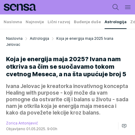
Naslovna
Najnovije
Lični razvoj
Buđenje duše
Astrologija
Zd
Naslovna
Astrologija
Koja je energija maja 2025 Ivana
Jelovac
Koja je energija maja 2025? Ivana nam
otkriva sa čim se suočavamo tokom
cvetnog Meseca, a na šta upućuje broj 5
Ivana Jelovac je kreatorka inovativnog koncepta
Healing with purpose - koji može da vam
pomogne da ostvarite cilj i balans u životu - sada
nam je otkrila koja je energija maja meseca i
kako da povežete lekcije kroz balans.
Zorica Antonijević
Objavljeno 01.05.2025. 9:00h