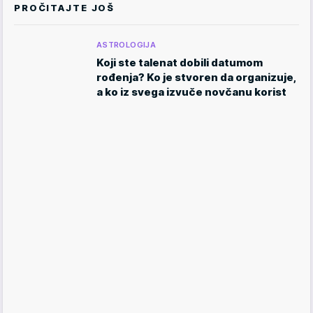
PROČITAJTE JOŠ
ASTROLOGIJA
Koji ste talenat dobili datumom
rođenja? Ko je stvoren da organizuje,
a ko iz svega izvuče novčanu korist