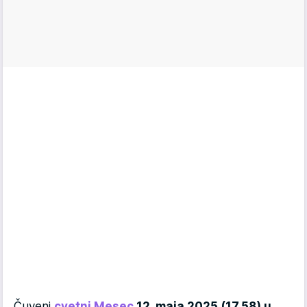
Čuveni
cvetni Mesec
12. maja 2025 (17.58) u