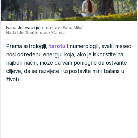
Ivana Jelovac i jutro na travi
Foto: Miloš
Nadaždin/Shutterstock/Canva
Prema astrologiji,
tarotu
i numerologiji, svaki mesec
nosi određenu energiju koja, ako je iskoristite na
najbolji način, može da vam pomogne da ostvarite
ciljeve, da se razvijete i uspostavite mir i balans u
životu…