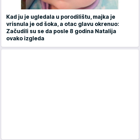
Kad ju je ugledala u porodilištu, majka je
vrisnula je od šoka, a otac glavu okrenuo:
Začudili su se da posle 8 godina Natalija
ovako izgleda