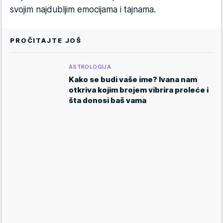
svojim najdubljim emocijama i tajnama.
PROČITAJTE JOŠ
ASTROLOGIJA
Kako se budi vaše ime? Ivana nam
otkriva kojim brojem vibrira proleće i
šta donosi baš vama