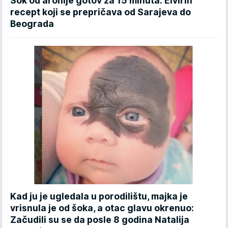
Sok od aronije gotov za 15 minuta: Elvirin
recept koji se prepričava od Sarajeva do
Beograda
Kad ju je ugledala u porodilištu, majka je
vrisnula je od šoka, a otac glavu okrenuo:
Začudili su se da posle 8 godina Natalija