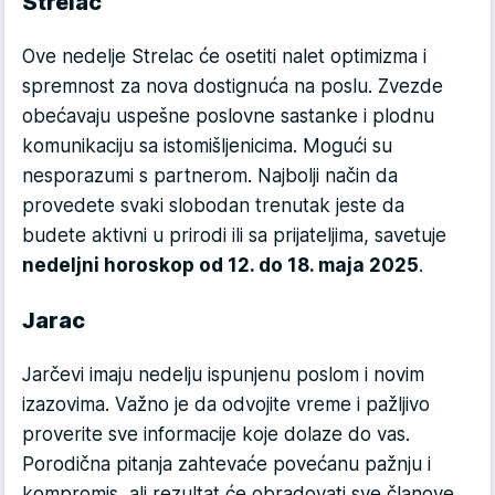
Strelac
Ove nedelje Strelac će osetiti nalet optimizma i
spremnost za nova dostignuća na poslu. Zvezde
obećavaju uspešne poslovne sastanke i plodnu
komunikaciju sa istomišljenicima. Mogući su
nesporazumi s partnerom. Najbolji način da
provedete svaki slobodan trenutak jeste da
budete aktivni u prirodi ili sa prijateljima, savetuje
nedeljni horoskop od 12. do 18. maja 2025
.
Jarac
Jarčevi imaju nedelju ispunjenu poslom i novim
izazovima. Važno je da odvojite vreme i pažljivo
proverite sve informacije koje dolaze do vas.
Porodična pitanja zahtevaće povećanu pažnju i
kompromis, ali rezultat će obradovati sve članove