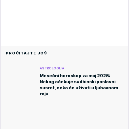
PROČITAJTE JOŠ
ASTROLOGIJA
Mesečni horoskop za maj 2025:
Nekog očekuje sudbinski poslovni
susret, neko će uživati u ljubavnom
raju