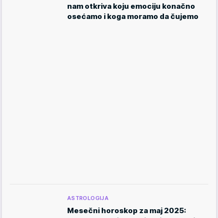
nam otkriva koju emociju konačno
osećamo i koga moramo da čujemo
ASTROLOGIJA
Mesečni horoskop za maj 2025: