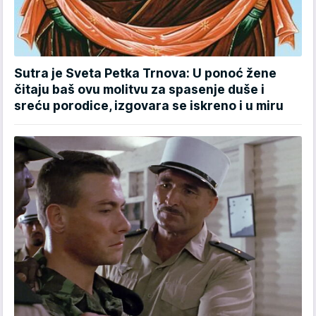
Sutra je Sveta Petka Trnova: U ponoć žene
čitaju baš ovu molitvu za spasenje duše i
sreću porodice, izgovara se iskreno i u miru