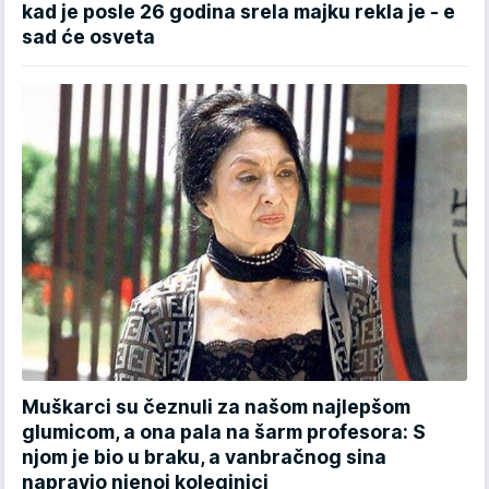
kad je posle 26 godina srela majku rekla je - e
sad će osveta
Muškarci su čeznuli za našom najlepšom
glumicom, a ona pala na šarm profesora: S
njom je bio u braku, a vanbračnog sina
napravio njenoj koleginici