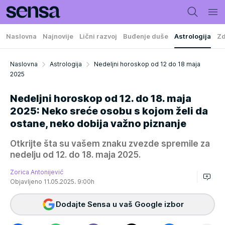
Naslovna
Najnovije
Lični razvoj
Buđenje duše
Astrologija
Zd
Naslovna
Astrologija
Nedeljni horoskop od 12 do 18 maja
2025
Nedeljni horoskop od 12. do 18. maja
2025: Neko sreće osobu s kojom želi da
ostane, neko dobija važno piznanje
Otkrijte šta su vašem znaku zvezde spremile za
nedelju od 12. do 18. maja 2025.
Zorica Antonijević
Objavljeno 11.05.2025. 9:00h
Dodajte Sensa u vaš Google izbor