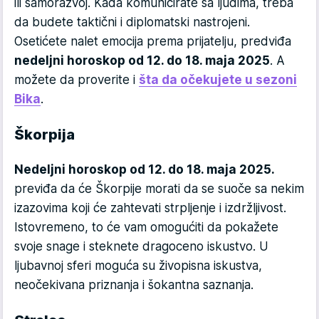
ili samorazvoj. Kada komunicirate sa ljudima, treba
da budete taktični i diplomatski nastrojeni.
Osetićete nalet emocija prema prijatelju, predviđa
nedeljni horoskop od 12. do 18. maja 2025
. A
možete da proverite i
šta da očekujete u sezoni
Bika
.
Škorpija
Nedeljni horoskop od 12. do 18. maja 2025.
previđa da će Škorpije morati da se suoče sa nekim
izazovima koji će zahtevati strpljenje i izdržljivost.
Istovremeno, to će vam omogućiti da pokažete
svoje snage i steknete dragoceno iskustvo. U
ljubavnoj sferi moguća su živopisna iskustva,
neočekivana priznanja i šokantna saznanja.