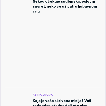
Nekog očekuje sudbinski poslovni
susret, neko će uživati u ljubavnom
raju
ASTROLOGIJA
Koja je vaša skrivena misija? Vaš
rođendan otkriva da li ste glas