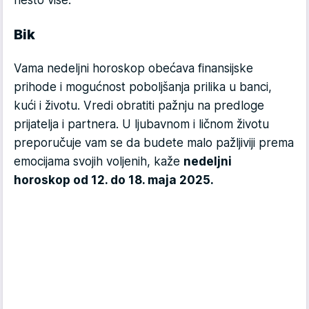
nešto više.
Bik
Vama nedeljni horoskop obećava finansijske
prihode i mogućnost poboljšanja prilika u banci,
kući i životu. Vredi obratiti pažnju na predloge
prijatelja i partnera. U ljubavnom i ličnom životu
preporučuje vam se da budete malo pažljiviji prema
emocijama svojih voljenih, kaže
nedeljni
horoskop od 12. do 18. maja 2025.