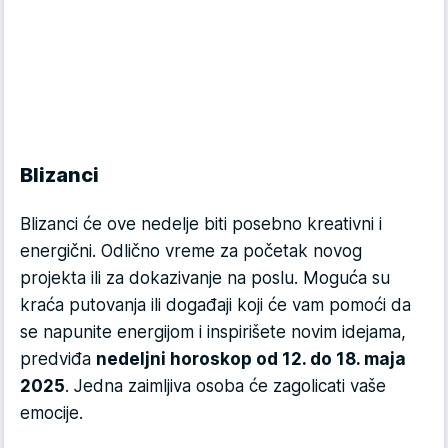
Blizanci
Blizanci će ove nedelje biti posebno kreativni i
energični. Odlično vreme za početak novog
projekta ili za dokazivanje na poslu. Moguća su
kraća putovanja ili događaji koji će vam pomoći da
se napunite energijom i inspirišete novim idejama,
predviđa
nedeljni horoskop od 12. do 18. maja
2025
. Jedna zaimljiva osoba će zagolicati vaše
emocije.