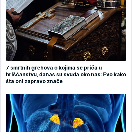
7 smrtnih grehova o kojima se priča u
hrišćanstvu, danas su svuda oko nas: Evo kako
šta oni zapravo znače