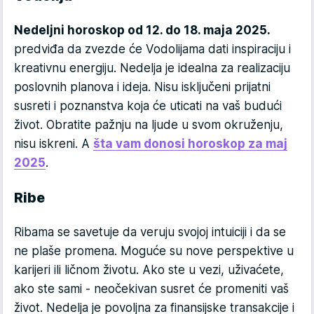
Nedeljni horoskop od 12. do 18. maja 2025.
predviđa da zvezde će Vodolijama dati inspiraciju i
kreativnu energiju. Nedelja je idealna za realizaciju
poslovnih planova i ideja. Nisu isključeni prijatni
susreti i poznanstva koja će uticati na vaš budući
život. Obratite pažnju na ljude u svom okruženju,
nisu iskreni. A
šta vam donosi horoskop za maj
2025
.
Ribe
Ribama se savetuje da veruju svojoj intuiciji i da se
ne plaše promena. Moguće su nove perspektive u
karijeri ili ličnom životu. Ako ste u vezi, uživaćete,
ako ste sami - neočekivan susret će promeniti vaš
život. Nedelja je povoljna za finansijske transakcije i