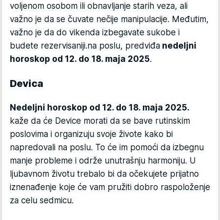
voljenom osobom ili obnavljanje starih veza, ali
važno je da se čuvate nečije manipulacije. Međutim,
važno je da do vikenda izbegavate sukobe i
budete rezervisaniji.na poslu, predviđa
nedeljni
horoskop od 12. do 18. maja 2025
.
Devica
Nedeljni horoskop od 12. do 18. maja 2025.
kaže da će Device morati da se bave rutinskim
poslovima i organizuju svoje živote kako bi
napredovali na poslu. To će im pomoći da izbegnu
manje probleme i održe unutrašnju harmoniju. U
ljubavnom životu trebalo bi da očekujete prijatno
iznenađenje koje će vam pružiti dobro raspoloženje
za celu sedmicu.