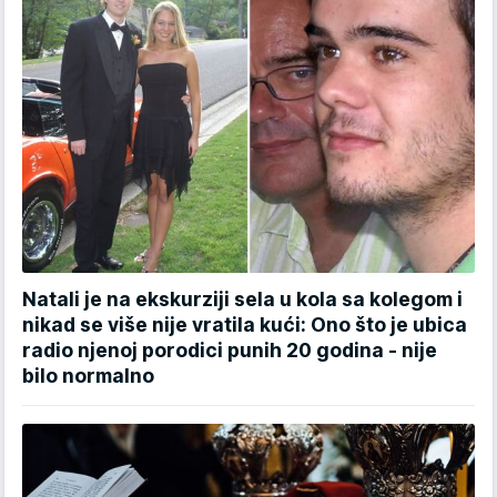
Natali je na ekskurziji sela u kola sa kolegom i
nikad se više nije vratila kući: Ono što je ubica
radio njenoj porodici punih 20 godina - nije
bilo normalno