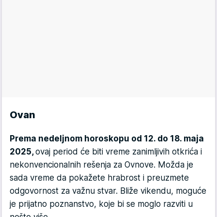
Ovan
Prema nedeljnom horoskopu od 12. do 18. maja
2025,
ovaj period će biti vreme zanimljivih otkrića i
nekonvencionalnih rešenja za Ovnove. Možda je
sada vreme da pokažete hrabrost i preuzmete
odgovornost za važnu stvar. Bliže vikendu, moguće
je prijatno poznanstvo, koje bi se moglo razviti u