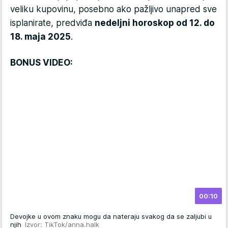
veliku kupovinu, posebno ako pažljivo unapred sve
isplanirate, predviđa
nedeljni horoskop od 12. do
18. maja 2025
.
BONUS VIDEO:
00:10
Devojke u ovom znaku mogu da nateraju svakog da se zaljubi u
njih
Izvor: TikTok/anna.halk