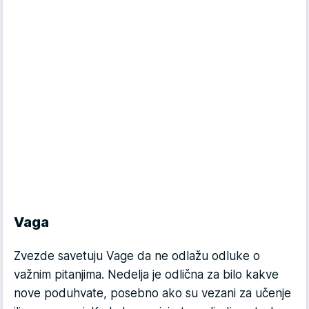
Vaga
Zvezde savetuju Vage da ne odlažu odluke o
važnim pitanjima. Nedelja je odlična za bilo kakve
nove poduhvate, posebno ako su vezani za učenje