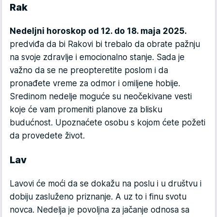
Rak
Nedeljni horoskop od 12. do 18. maja 2025.
predviđa da bi Rakovi bi trebalo da obrate pažnju
na svoje zdravlje i emocionalno stanje. Sada je
važno da se ne preopteretite poslom i da
pronađete vreme za odmor i omiljene hobije.
Sredinom nedelje moguće su neočekivane vesti
koje će vam promeniti planove za blisku
budućnost. Upoznaćete osobu s kojom ćete požeti
da provedete život.
Lav
Lavovi će moći da se dokažu na poslu i u društvu i
dobiju zasluženo priznanje. A uz to i finu svotu
novca. Nedelja je povoljna za jačanje odnosa sa