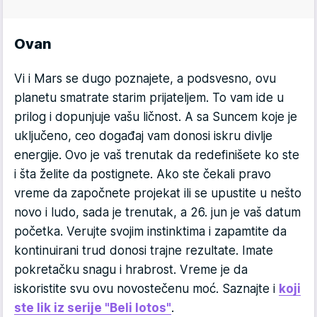
Ovan
Vi i Mars se dugo poznajete, a podsvesno, ovu
planetu smatrate starim prijateljem. To vam ide u
prilog i dopunjuje vašu ličnost. A sa Suncem koje je
uključeno, ceo događaj vam donosi iskru divlje
energije. Ovo je vaš trenutak da redefinišete ko ste
i šta želite da postignete. Ako ste čekali pravo
vreme da započnete projekat ili se upustite u nešto
novo i ludo, sada je trenutak, a 26. jun je vaš datum
početka. Verujte svojim instinktima i zapamtite da
kontinuirani trud donosi trajne rezultate. Imate
pokretačku snagu i hrabrost. Vreme je da
iskoristite svu ovu novostečenu moć. Saznajte i
koji
ste lik iz serije "Beli lotos"
.