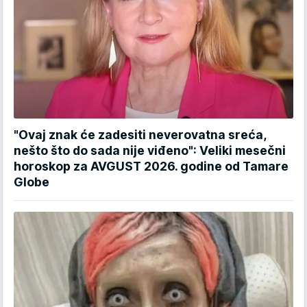
"Ovaj znak će zadesiti neverovatna sreća,
nešto što do sada nije viđeno": Veliki mesečni
horoskop za AVGUST 2026. godine od Tamare
Globe