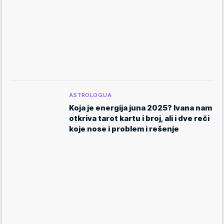
ASTROLOGIJA
Koja je energija juna 2025? Ivana nam
otkriva tarot kartu i broj, ali i dve reči
koje nose i problem i rešenje