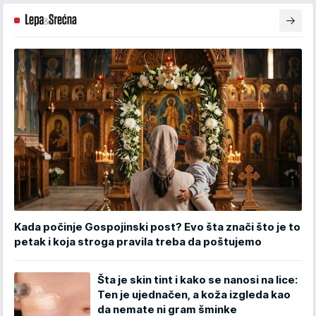
Kada počinje Gospojinski post? Evo šta znači što je to
petak i koja stroga pravila treba da poštujemo
Šta je skin tint i kako se nanosi na lice:
Ten je ujednačen, a koža izgleda kao
da nemate ni gram šminke