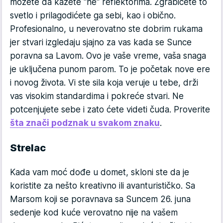
možete da kažete "ne" reflektorima. Zgrabićete to
svetlo i prilagodićete ga sebi, kao i obično.
Profesionalno, u neverovatno ste dobrim rukama
jer stvari izgledaju sjajno za vas kada se Sunce
poravna sa Lavom. Ovo je vaše vreme, vaša snaga
je uključena punom parom. To je početak nove ere
i novog života. Vi ste sila koja veruje u tebe, drži
vas visokim standardima i pokreće stvari. Ne
potcenjujete sebe i zato ćete videti čuda. Proverite
šta znači podznak u svakom znaku
.
Strelac
Kada vam moć dođe u domet, skloni ste da je
koristite za nešto kreativno ili avanturističko. Sa
Marsom koji se poravnava sa Suncem 26. juna
sedenje kod kuće verovatno nije na vašem