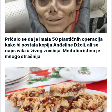
Pričalo se da je imala 50 plastičnih operacija
kako bi postala kopija Anđeline Džoli, ali se
napravila u živog zombija: Međutim istina je
mnogo strašnija