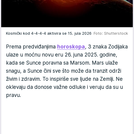
Kosmički kod 4-4-4-4 aktivira se 15. jula 2026
Foto: Shutterstock
Prema predviđanjima
horoskopa
, 3 znaka Zodijaka
ulaze u moćnu novu eru 26. juna 2025. godine,
kada se Sunce poravna sa Marsom. Mars ulaže
snagu, a Sunce čini sve što može da tranzit održi
živim i zdravim. To inspiriše sve ljude na Zemlji. Ne
oklevaju da donose važne odluke i veruju da su u
pravu.