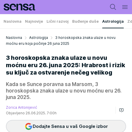
Naslovna
Najnovije
Lični razvoj
Buđenje duše
Astrologija
Zd
Naslovna
Astrologija
3 horoskopska znaka ulaze u novu
moćnu eru koja počinje 26 juna 2025
3 horoskopska znaka ulaze u novu
moćnu eru 26. juna 2025: Hrabrost i rizik
su ključ za ostvarenje nečeg velikog
Kada se Sunce poravna sa Marsom, 3
horoskopska znaka ulaze u novu moćnu eru 26.
juna 2025.
Zorica Antonijević
Objavljeno 26.06.2025. 7:00h
Dodajte Sensa u vaš Google izbor