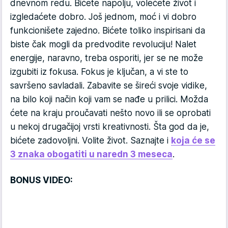
dnevnom redu. Bićete napolju, volećete život i
izgledaćete dobro. Još jednom, moć i vi dobro
funkcionišete zajedno. Bićete toliko inspirisani da
biste čak mogli da predvodite revoluciju! Nalet
energije, naravno, treba osporiti, jer se ne može
izgubiti iz fokusa. Fokus je ključan, a vi ste to
savršeno savladali. Zabavite se šireći svoje vidike,
na bilo koji način koji vam se nađe u prilici. Možda
ćete na kraju proučavati nešto novo ili se oprobati
u nekoj drugačijoj vrsti kreativnosti. Šta god da je,
bićete zadovoljni. Volite život. Saznajte i
koja će se
3 znaka obogatiti u naredn 3 meseca
.
BONUS VIDEO: