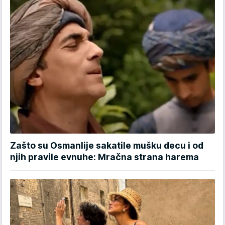
Zašto su Osmanlije sakatile mušku decu i od
njih pravile evnuhe: Mračna strana harema