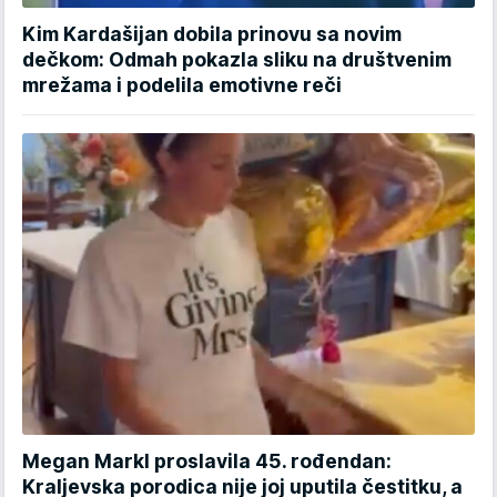
Kim Kardašijan dobila prinovu sa novim
dečkom: Odmah pokazla sliku na društvenim
mrežama i podelila emotivne reči
Megan Markl proslavila 45. rođendan:
Kraljevska porodica nije joj uputila čestitku, a