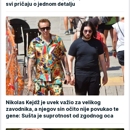
svi pričaju o jednom detalju
Nikolas Kejdž je uvek važio za velikog
zavodnika, a njegov sin očito nije povukao te
gene: Sušta je suprotnost od zgodnog oca