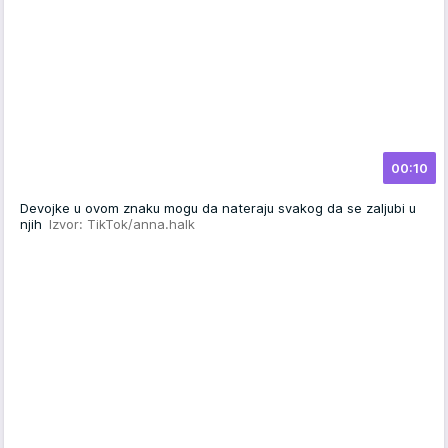
00:10
Devojke u ovom znaku mogu da nateraju svakog da se zaljubi u
njih
Izvor: TikTok/anna.halk