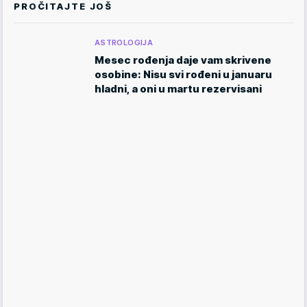
PROČITAJTE JOŠ
ASTROLOGIJA
Mesec rođenja daje vam skrivene
osobine: Nisu svi rođeni u januaru
hladni, a oni u martu rezervisani