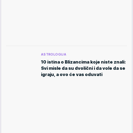
ASTROLOGIJA
10 istina o Blizancima koje niste znali:
Svi misle da su dvolični i da vole da se
igraju, a ovo će vas oduvati