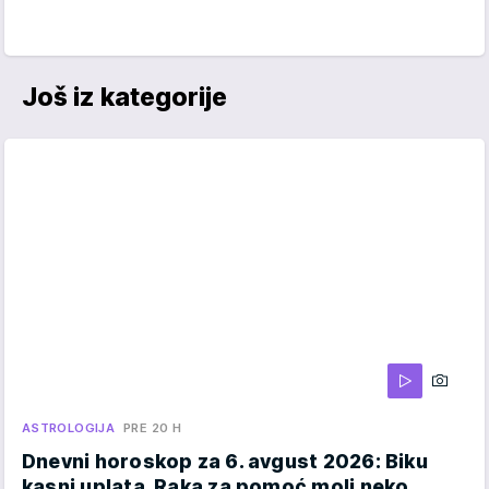
Još iz kategorije
ASTROLOGIJA
PRE 20 H
Dnevni horoskop za 6. avgust 2026: Biku
kasni uplata, Raka za pomoć moli neko