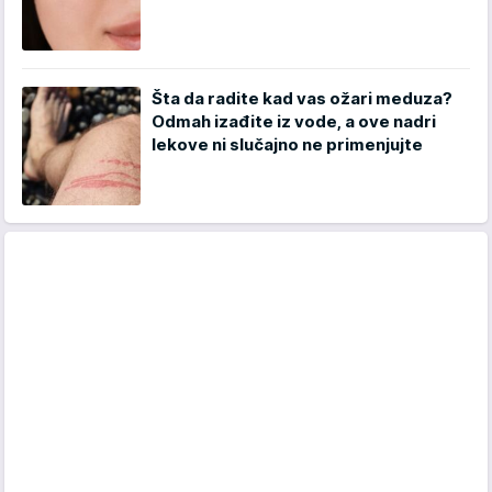
Šta da radite kad vas ožari meduza?
Odmah izađite iz vode, a ove nadri
lekove ni slučajno ne primenjujte