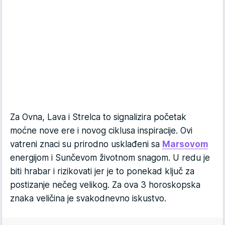
Za Ovna, Lava i Strelca to signalizira početak
moćne nove ere i novog ciklusa inspiracije. Ovi
vatreni znaci su prirodno usklađeni sa
Marsovom
energijom i Sunčevom životnom snagom. U redu je
biti hrabar i rizikovati jer je to ponekad ključ za
postizanje nečeg velikog. Za ova 3 horoskopska
znaka veličina je svakodnevno iskustvo.