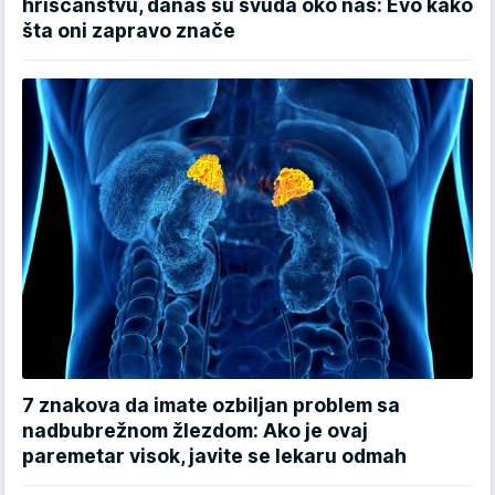
hrišćanstvu, danas su svuda oko nas: Evo kako
šta oni zapravo znače
7 znakova da imate ozbiljan problem sa
nadbubrežnom žlezdom: Ako je ovaj
paremetar visok, javite se lekaru odmah