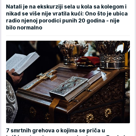
Natali je na ekskurziji sela u kola sa kolegom i
nikad se više nije vratila kući: Ono što je ubica
radio njenoj porodici punih 20 godina - nije
bilo normalno
7 smrtnih grehova o kojima se priča u