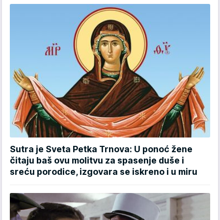
Sutra je Sveta Petka Trnova: U ponoć žene
čitaju baš ovu molitvu za spasenje duše i
sreću porodice, izgovara se iskreno i u miru