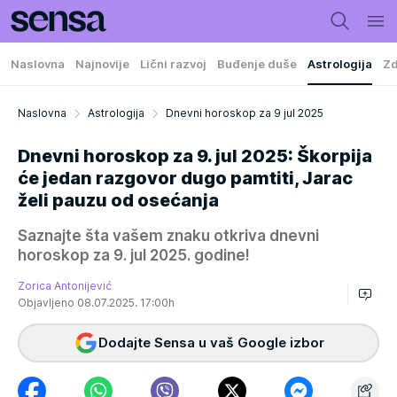
Naslovna
Najnovije
Lični razvoj
Buđenje duše
Astrologija
Zd
Naslovna
Astrologija
Dnevni horoskop za 9 jul 2025
Dnevni horoskop za 9. jul 2025: Škorpija
će jedan razgovor dugo pamtiti, Jarac
želi pauzu od osećanja
Saznajte šta vašem znaku otkriva dnevni
horoskop za 9. jul 2025. godine!
Zorica Antonijević
Objavljeno 08.07.2025. 17:00h
Dodajte Sensa u vaš Google izbor