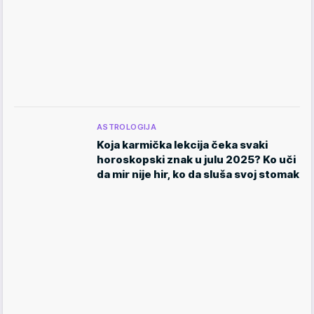
ASTROLOGIJA
Koja karmička lekcija čeka svaki
horoskopski znak u julu 2025? Ko uči
da mir nije hir, ko da sluša svoj stomak