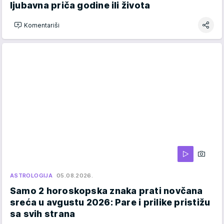
ljubavna priča godine ili života
Komentariši
ASTROLOGIJA
05.08.2026.
Samo 2 horoskopska znaka prati novčana
sreća u avgustu 2026: Pare i prilike pristižu
sa svih strana