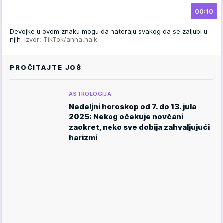
00:10
Devojke u ovom znaku mogu da nateraju svakog da se zaljubi u
njih
Izvor: TikTok/anna.halk
PROČITAJTE JOŠ
ASTROLOGIJA
Nedeljni horoskop od 7. do 13. jula
2025: Nekog očekuje novčani
zaokret, neko sve dobija zahvaljujući
harizmi