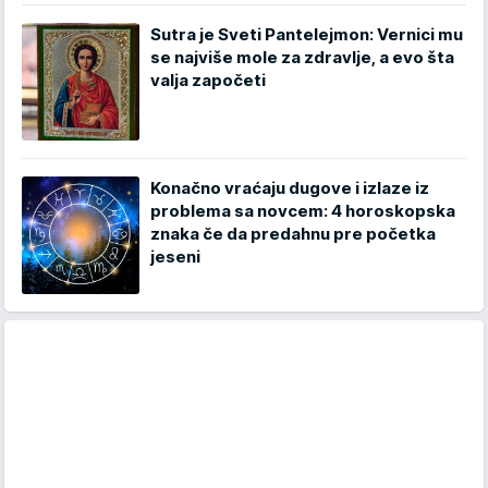
Sutra je Sveti Pantelejmon: Vernici mu
se najviše mole za zdravlje, a evo šta
valja započeti
Konačno vraćaju dugove i izlaze iz
problema sa novcem: 4 horoskopska
znaka če da predahnu pre početka
jeseni