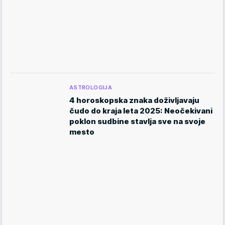
ASTROLOGIJA
4 horoskopska znaka doživljavaju
čudo do kraja leta 2025: Neočekivani
poklon sudbine stavlja sve na svoje
mesto