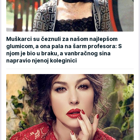
Muškarci su čeznuli za našom najlepšom
glumicom, a ona pala na šarm profesora: S
njom je bio u braku, a vanbračnog sina
napravio njenoj koleginici