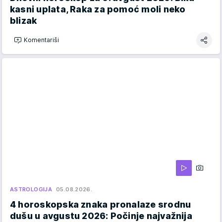
kasni uplata, Raka za pomoć moli neko
blizak
Komentariši
ASTROLOGIJA
05.08.2026.
4 horoskopska znaka pronalaze srodnu
dušu u avgustu 2026: Počinje najvažnija