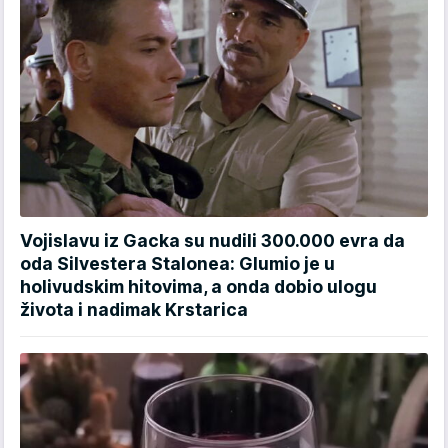
Vojislavu iz Gacka su nudili 300.000 evra da
oda Silvestera Stalonea: Glumio je u
holivudskim hitovima, a onda dobio ulogu
života i nadimak Krstarica