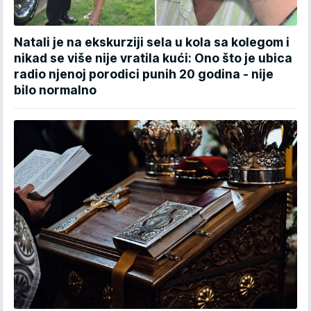
Natali je na ekskurziji sela u kola sa kolegom i
nikad se više nije vratila kući: Ono što je ubica
radio njenoj porodici punih 20 godina - nije
bilo normalno