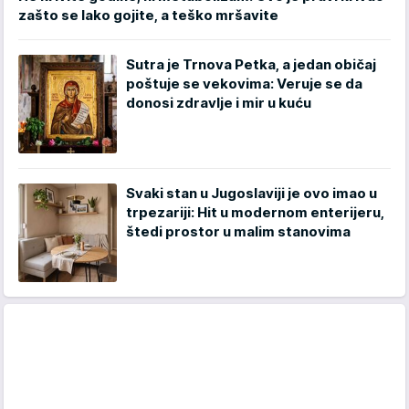
zašto se lako gojite, a teško mršavite
Sutra je Trnova Petka, a jedan običaj
poštuje se vekovima: Veruje se da
donosi zdravlje i mir u kuću
Svaki stan u Jugoslaviji je ovo imao u
trpezariji: Hit u modernom enterijeru,
štedi prostor u malim stanovima