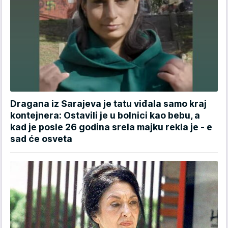
Dragana iz Sarajeva je tatu viđala samo kraj
kontejnera: Ostavili je u bolnici kao bebu, a
kad je posle 26 godina srela majku rekla je - e
sad će osveta