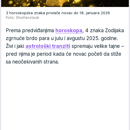
3 horoskopska znaka privlače novac do 18. januara 2026
Foto: Shutterstock
Prema predviđanjima
horoskopa
, 4 znaka Zodijaka
zgrnuće brdo para u julu i avgustu 2025. godine.
Živi i jaki
astrološki tranziti
spremaju velike tajne –
pred njima je period kada će novac početi da stiže
sa neočekivanih strana.