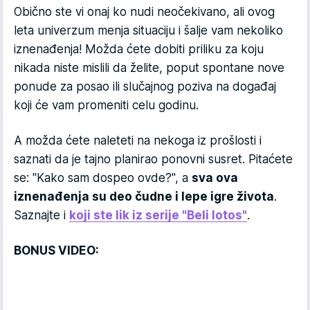
Obično ste vi onaj ko nudi neočekivano, ali ovog
leta univerzum menja situaciju i šalje vam nekoliko
iznenađenja! Možda ćete dobiti priliku za koju
nikada niste mislili da želite, poput spontane nove
ponude za posao ili slučajnog poziva na događaj
koji će vam promeniti celu godinu.
A možda ćete naleteti na nekoga iz prošlosti i
saznati da je tajno planirao ponovni susret. Pitaćete
se: "Kako sam dospeo ovde?", a
sva ova
iznenađenja su deo čudne i lepe igre života
.
Saznajte i
koji ste lik iz serije "Beli lotos"
.
BONUS VIDEO: