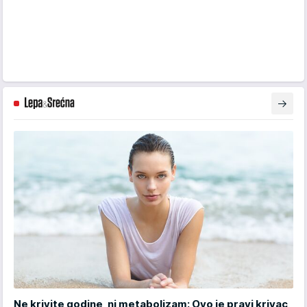
Ne krivite godine, ni metabolizam: Ovo je pravi krivac