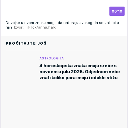
00:10
Devojke u ovom znaku mogu da nateraju svakog da se zaljubi u
njih
Izvor: TikTok/anna.halk
PROČITAJTE JOŠ
ASTROLOGIJA
4 horoskopska znaka imaju sreće s
novcem u julu 2025: Odjednom neće
znati koliko para imaju i odakle stižu