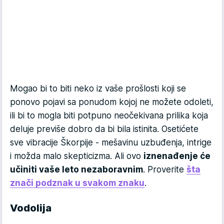
Mogao bi to biti neko iz vaše prošlosti koji se
ponovo pojavi sa ponudom kojoj ne možete odoleti,
ili bi to mogla biti potpuno neočekivana prilika koja
deluje previše dobro da bi bila istinita. Osetićete
sve vibracije Škorpije - mešavinu uzbuđenja, intrige
i možda malo skepticizma. Ali ovo
iznenađenje će
učiniti vaše leto nezaboravnim
. Proverite
šta
znači podznak u svakom znaku
.
Vodolija