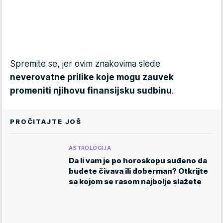
Spremite se, jer ovim znakovima slede
neverovatne prilike koje mogu zauvek
promeniti njihovu finansijsku sudbinu
.
PROČITAJTE JOŠ
ASTROLOGIJA
Da li vam je po horoskopu suđeno da
budete čivava ili doberman? Otkrijte
sa kojom se rasom najbolje slažete