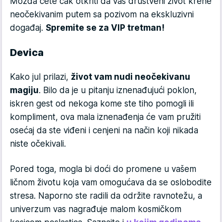
Možda ćete čak otkriti da vaš društveni život krene
neočekivanim putem sa pozivom na ekskluzivni
događaj.
Spremite se za VIP tretman!
Devica
Kako jul prilazi,
život vam nudi neočekivanu
magiju
. Bilo da je u pitanju iznenađujući poklon,
iskren gest od nekoga kome ste tiho pomogli ili
kompliment, ova mala iznenađenja će vam pružiti
osećaj da ste viđeni i cenjeni na način koji nikada
niste očekivali.
Pored toga, mogla bi doći do promene u vašem
ličnom životu koja vam omogućava da se oslobodite
stresa. Naporno ste radili da održite ravnotežu, a
univerzum vas nagrađuje malom kosmičkom