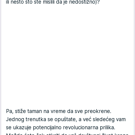
ili nešto što ste mislili da je nedostižno)?
Pa, stiže taman na vreme da sve preokrene.
Jednog trenutka se opuštate, a već sledećeg vam
se ukazuje potencijalno revolucionarna prilika.