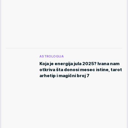
ASTROLOGIJA
Koja je energija jula 2025? Ivana nam
otkriva šta donosi mesec istine, tarot
arhetip i magični broj 7