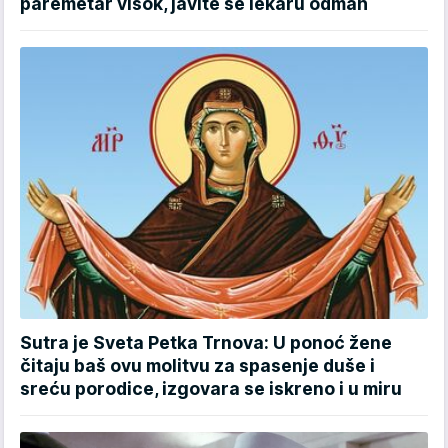
paremetar visok, javite se lekaru odmah
Sutra je Sveta Petka Trnova: U ponoć žene
čitaju baš ovu molitvu za spasenje duše i
sreću porodice, izgovara se iskreno i u miru