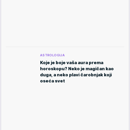
ASTROLOGIJA
Koje je boje vaša aura prema
horoskopu? Neko je magičan kao
duga, a neko plavi čarobnjak koji
oseća svet