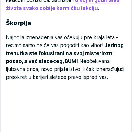
kesicom poslastica. Saznajte i
u kojim godinama
života svako dobije karmičku lekciju
.
Škorpija
Najbolja iznenađenja vas očekuju pre kraja leta -
recimo samo da će vas pogoditi kao vihor!
Jednog
trenutka ste fokusirani na svoj misteriozni
posao, a već sledećeg, BUM!
Neočekivana
ljubavna priča, novo prijateljstvo ili čak iznenađujući
preokret u karijeri sleteće pravo ispred vas.