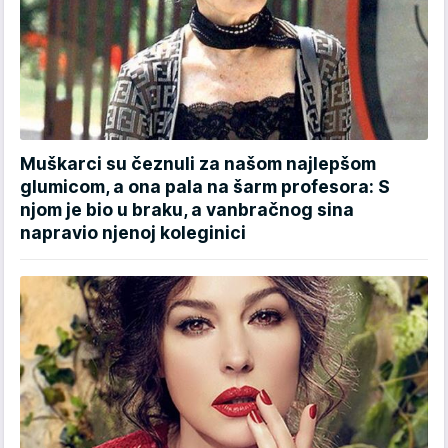
Muškarci su čeznuli za našom najlepšom
glumicom, a ona pala na šarm profesora: S
njom je bio u braku, a vanbračnog sina
napravio njenoj koleginici