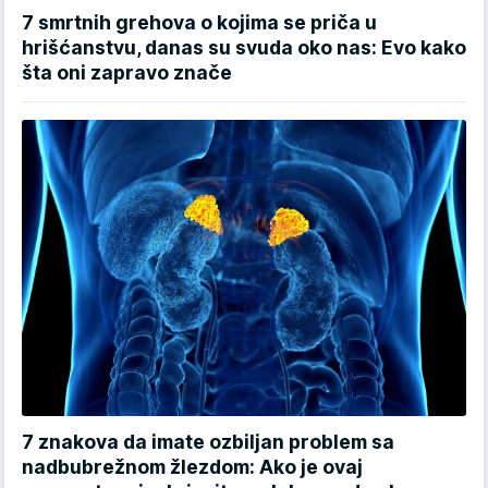
7 smrtnih grehova o kojima se priča u
hrišćanstvu, danas su svuda oko nas: Evo kako
šta oni zapravo znače
7 znakova da imate ozbiljan problem sa
nadbubrežnom žlezdom: Ako je ovaj