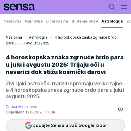
Naslovna
Najnovije
Lični razvoj
Buđenje duše
Astrologija
Zd
Naslovna
Astrologija
4 horoskopska znaka zgrnuće brdo
para u julu i avgustu 2025
4 horoskopska znaka zgrnuće brdo para
u julu i avgustu 2025: Trljaju oči u
neverici dok stižu kosmički darovi
Živi i jaki astrooški tranziti spremaju velike tajne,
a 4 horoskopska znaka zgrnuće brdo para u julu i
avgustu 2025.
Zorica Antonijević
Objavljeno 12.07.2025. 7:00h
Dodajte Sensa u vaš Google izbor