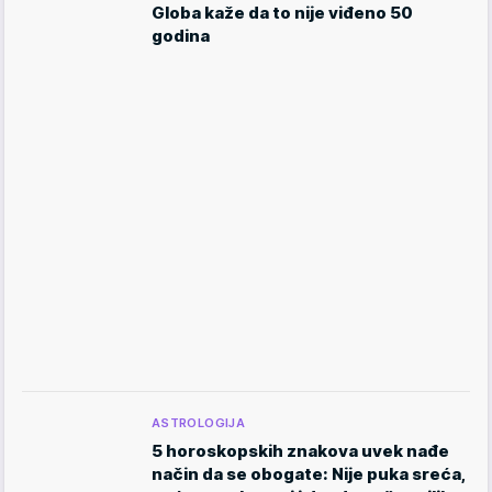
Globa kaže da to nije viđeno 50
godina
ASTROLOGIJA
5 horoskopskih znakova uvek nađe
način da se obogate: Nije puka sreća,