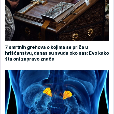
7 smrtnih grehova o kojima se priča u
hrišćanstvu, danas su svuda oko nas: Evo kako
šta oni zapravo znače