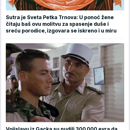
Sutra je Sveta Petka Trnova: U ponoć žene
čitaju baš ovu molitvu za spasenje duše i
sreću porodice, izgovara se iskreno i u miru
Vojislavu iz Gacka su nudili 300.000 evra da