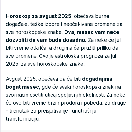
Horoskop za avgust 2025
. obećava burne
događaje, teške izbore i neočekivane promene za
sve horoskopske znake.
Ovaj mesec vam neće
dozvoliti da vam bude dosadno.
Za neke će jul
biti vreme otkrića, a drugima će pružiti priliku da
sve promene. Ovo je astrološka prognoza za jul
2025. za sve horoskopske znake.
Avgust 2025. obećava da će biti
događajima
bogat mesec
, gde će svaki horoskopski znak na
svoj način osetiti uticaj spoljašnjih okolnosti. Za neke
će ovo biti vreme brzih prodora i pobeda, za druge
- trenutak za preispitivanje i unutrašnju
transformaciju.