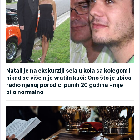
Natali je na ekskurziji sela u kola sa kolegom i
nikad se više nije vratila kući: Ono što je ubica
radio njenoj porodici punih 20 godina - nije
bilo normalno