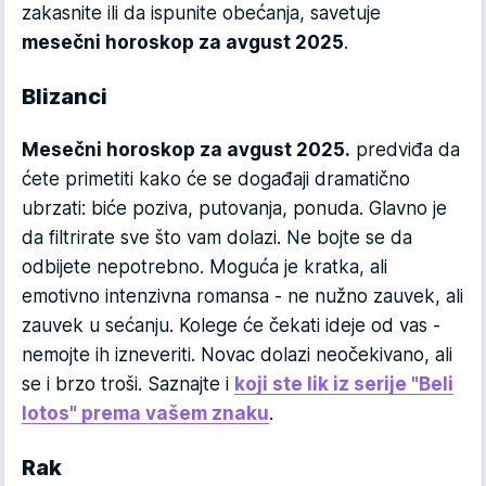
zakasnite ili da ispunite obećanja, savetuje
mesečni horoskop za avgust 2025
.
Blizanci
Mesečni horoskop za avgust 2025.
predviđa da
ćete primetiti kako će se događaji dramatično
ubrzati: biće poziva, putovanja, ponuda. Glavno je
da filtrirate sve što vam dolazi. Ne bojte se da
odbijete nepotrebno. Moguća je kratka, ali
emotivno intenzivna romansa - ne nužno zauvek, ali
zauvek u sećanju. Kolege će čekati ideje od vas -
nemojte ih izneveriti. Novac dolazi neočekivano, ali
se i brzo troši. Saznajte i
koji ste lik iz serije "Beli
lotos" prema vašem znaku
.
Rak