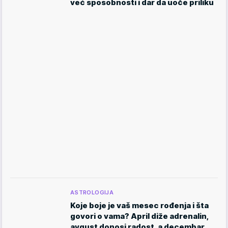
već sposobnosti i dar da uoče priliku
ASTROLOGIJA
Koje boje je vaš mesec rođenja i šta
govori o vama? April diže adrenalin,
avgust donosi radost, a decembar