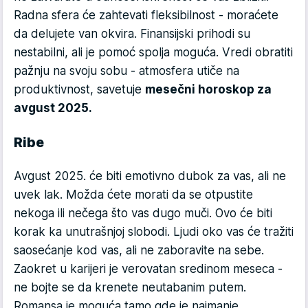
Radna sfera će zahtevati fleksibilnost - moraćete
da delujete van okvira. Finansijski prihodi su
nestabilni, ali je pomoć spolja moguća. Vredi obratiti
pažnju na svoju sobu - atmosfera utiče na
produktivnost, savetuje
mesečni horoskop za
avgust 2025.
Ribe
Avgust 2025. će biti emotivno dubok za vas, ali ne
uvek lak. Možda ćete morati da se otpustite
nekoga ili nečega što vas dugo muči. Ovo će biti
korak ka unutrašnjoj slobodi. Ljudi oko vas će tražiti
saosećanje kod vas, ali ne zaboravite na sebe.
Zaokret u karijeri je verovatan sredinom meseca -
ne bojte se da krenete neutabanim putem.
Romansa je moguća tamo gde je najmanje