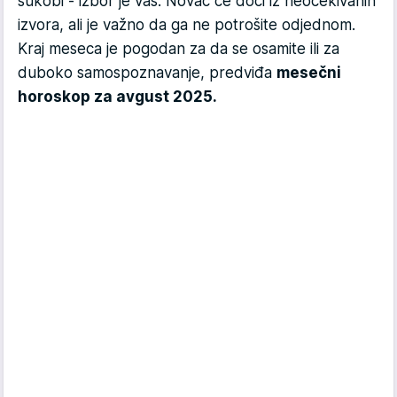
sukobi - izbor je vaš. Novac će doći iz neočekivanih
izvora, ali je važno da ga ne potrošite odjednom.
Kraj meseca je pogodan za da se osamite ili za
duboko samospoznavanje, predviđa
mesečni
horoskop za avgust 2025.