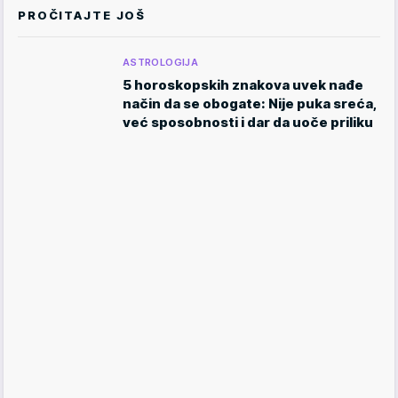
PROČITAJTE JOŠ
ASTROLOGIJA
5 horoskopskih znakova uvek nađe
način da se obogate: Nije puka sreća,
već sposobnosti i dar da uoče priliku