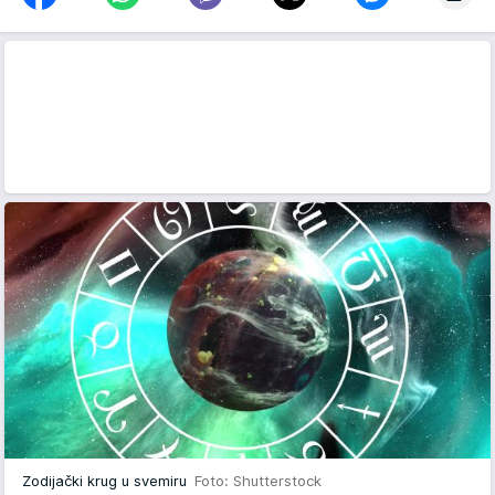
Zodijački krug u svemiru
Foto: Shutterstock