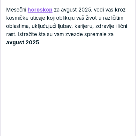
Mesečni
horoskop
za avgust 2025. vodi vas kroz
kosmičke uticaje koji oblikuju vaš život u različitim
oblastima, uključujući ljubav, karijeru, zdravlje i lični
rast. Istražite šta su vam zvezde spremale za
avgust 2025
.