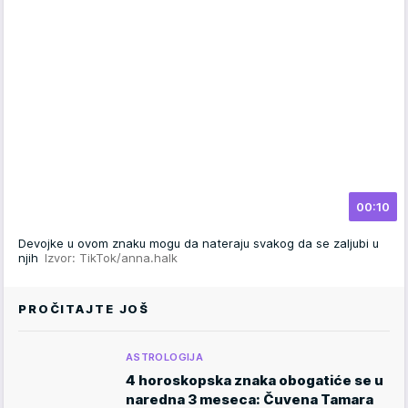
00:10
Devojke u ovom znaku mogu da nateraju svakog da se zaljubi u
njih
Izvor: TikTok/anna.halk
PROČITAJTE JOŠ
ASTROLOGIJA
4 horoskopska znaka obogatiće se u
naredna 3 meseca: Čuvena Tamara