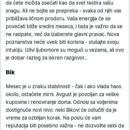
da ćete možda osećati kao da svet testira vašu
snagu. Ali ne bojte se prepreka - svaka od njih vas
približava ličnom prodoru. Vaša energija će se
povećati bliže sredini meseca, i tada je važno da se
ne rasipate, već da izaberete glavni pravac. Nova
poznanstva neće uvek biti korisna - slušajte svoju
intuiciju. Izlivi ljubomore su mogući u vezama, ali ovo
je dobar razlog za iskren razgovor..
Bik
Mesec je u znaku stabilnosti - čak i ako vlada haos
okolo, ostaćete mirni. Avgust je povoljan za velike
kupovine i renoviranje doma. Odnosi sa voljenima
dostignuće novi nivo: neki Bikovi će odlučiti da je
vreme za ozbiljan korak. Na poslu će vam
reputacija biti posebno važna - ne dozvolite sebi da