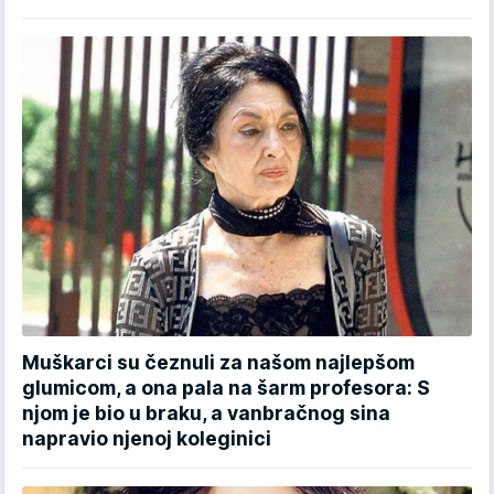
Muškarci su čeznuli za našom najlepšom
glumicom, a ona pala na šarm profesora: S
njom je bio u braku, a vanbračnog sina
napravio njenoj koleginici