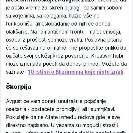
je došlo vreme za iskren dijalog - sa samim sobom,
sa voljenima, sa kolegama. Iluzije više ne
funkcionišu, ali oslobađanje od njih će doneti
olakšanje. Na romantičnom frontu - nalet emocija,
osoba iz prošlosti se može vratiti. Poslovna pitanja
će se rešavati neformalno - ne propustite priliku da
ojačate svoj položaj kroz poverenje. Kreativni hobi
može iznenada početi da donosi prihod. Možete da
saznate i
10 istina o Blizancima koje niste znali
.
Škorpija
Avgust će vam doneti unutrašnje pojačanje
osećanja - postaćete pronicljiviji, ali i sumnjičavi.
Pokušajte da ne čitate između redova gde je sve
direktno napisano. U vezama su mogući i strast i