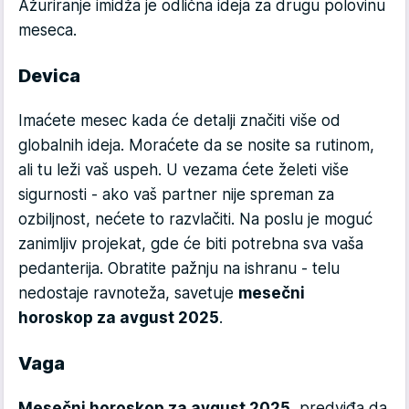
Ažuriranje imidža je odlična ideja za drugu polovinu
meseca.
Devica
Imaćete mesec kada će detalji značiti više od
globalnih ideja. Moraćete da se nosite sa rutinom,
ali tu leži vaš uspeh. U vezama ćete želeti više
sigurnosti - ako vaš partner nije spreman za
ozbiljnost, nećete to razvlačiti. Na poslu je moguć
zanimljiv projekat, gde će biti potrebna sva vaša
pedanterija. Obratite pažnju na ishranu - telu
nedostaje ravnoteža, savetuje
mesečni
horoskop za avgust 2025
.
Vaga
Mesečni horoskop za avgust 2025.
predviđa da