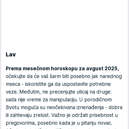
Lav
Prema mesečnom horoskopu za avgust 2025,
očekujte da će vaš šarm biti posebno jak narednog
mseca - iskoristite ga da uspostavite potrebne
veze. Međutim, ne precenjujte uticaj na druge:
sada nije vreme za manipulaciju. U porodičnom
životu moguća su neočekivana iznenađenja - dobra
ili zahtevaju zrelost. Važno je održati prisebnost u
pregovorima, posebno kada je u pitanju novac.