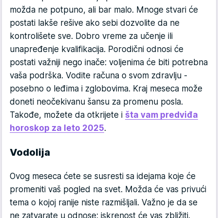
možda ne potpuno, ali bar malo. Mnoge stvari će
postati lakše rešive ako sebi dozvolite da ne
kontrolišete sve. Dobro vreme za učenje ili
unapređenje kvalifikacija. Porodični odnosi će
postati važniji nego inače: voljenima će biti potrebna
vaša podrška. Vodite računa o svom zdravlju -
posebno o leđima i zglobovima. Kraj meseca može
doneti neočekivanu šansu za promenu posla.
Takođe, možete da otkrijete i
šta vam predviđa
horoskop za leto 2025
.
Vodolija
Ovog meseca ćete se susresti sa idejama koje će
promeniti vaš pogled na svet. Možda će vas privući
tema o kojoj ranije niste razmišljali. Važno je da se
ne zatvarate u odnose: iskrenost će vas zbližiti.