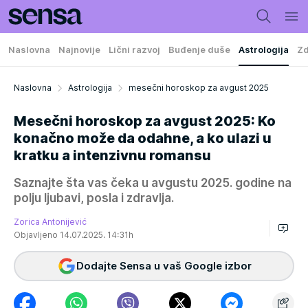
Naslovna
Najnovije
Lični razvoj
Buđenje duše
Astrologija
Zd
Naslovna
Astrologija
mesečni horoskop za avgust 2025
Mesečni horoskop za avgust 2025: Ko
konačno može da odahne, a ko ulazi u
kratku a intenzivnu romansu
Saznajte šta vas čeka u avgustu 2025. godine na
polju ljubavi, posla i zdravlja.
Zorica Antonijević
Objavljeno 14.07.2025. 14:31h
Dodajte Sensa u vaš Google izbor