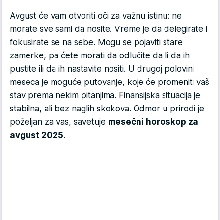
Avgust će vam otvoriti oči za važnu istinu: ne
morate sve sami da nosite. Vreme je da delegirate i
fokusirate se na sebe. Mogu se pojaviti stare
zamerke, pa ćete morati da odlučite da li da ih
pustite ili da ih nastavite nositi. U drugoj polovini
meseca je moguće putovanje, koje će promeniti vaš
stav prema nekim pitanjima. Finansijska situacija je
stabilna, ali bez naglih skokova. Odmor u prirodi je
poželjan za vas, savetuje
mesečni horoskop za
avgust 2025
.