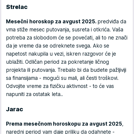
Strelac
Mesečni horoskop za avgust 2025.
predviđa da
vma stiže mesec putovanja, susreta i otkrića. Vaša
potreba za slobodom će se povećati, ali to ne znači
da je vreme da se odreknete svega. Ako se
napetost nakupila u vezi, iskren razgovor će je
ublažiti. Odličan period za pokretanje ličnog
projekta ili putovanja. Trebalo bi da budete pažljiviji
sa finansijama - mogući su mali, ali česti troškovi.
Odvojite vreme za fizičku aktivnost - to će vas
napuniti za ostatak leta..
Jarac
Prema mesečnom horoskopu za avgust 2025
,
naredni period vam daje priliku da odahnete -