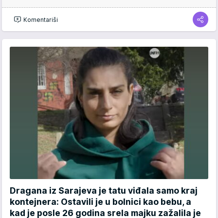
Komentariši
Dragana iz Sarajeva je tatu viđala samo kraj
kontejnera: Ostavili je u bolnici kao bebu, a
kad je posle 26 godina srela majku zažalila je