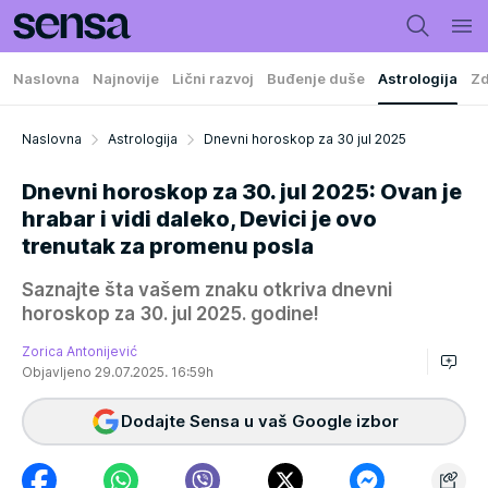
Naslovna
Najnovije
Lični razvoj
Buđenje duše
Astrologija
Zd
Naslovna
Astrologija
Dnevni horoskop za 30 jul 2025
Dnevni horoskop za 30. jul 2025: Ovan je
hrabar i vidi daleko, Devici je ovo
trenutak za promenu posla
Saznajte šta vašem znaku otkriva dnevni
horoskop za 30. jul 2025. godine!
Zorica Antonijević
Objavljeno 29.07.2025. 16:59h
Dodajte Sensa u vaš Google izbor