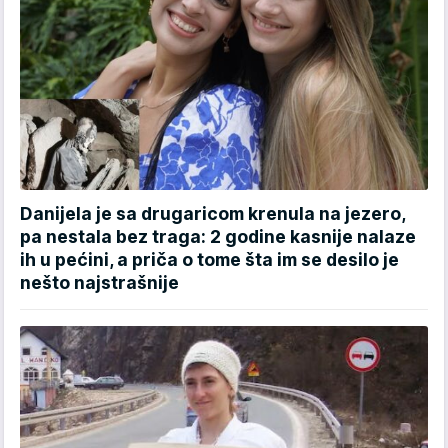
Danijela je sa drugaricom krenula na jezero,
pa nestala bez traga: 2 godine kasnije nalaze
ih u pećini, a priča o tome šta im se desilo je
nešto najstrašnije