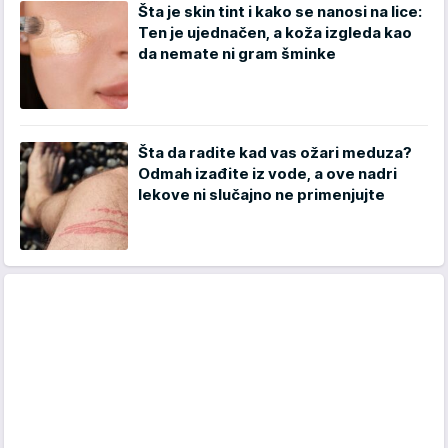
Šta je skin tint i kako se nanosi na lice:
Ten je ujednačen, a koža izgleda kao
da nemate ni gram šminke
Šta da radite kad vas ožari meduza?
Odmah izađite iz vode, a ove nadri
lekove ni slučajno ne primenjujte