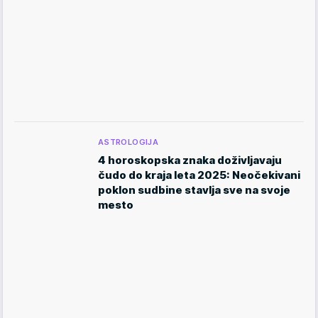
ASTROLOGIJA
4 horoskopska znaka doživljavaju
čudo do kraja leta 2025: Neočekivani
poklon sudbine stavlja sve na svoje
mesto