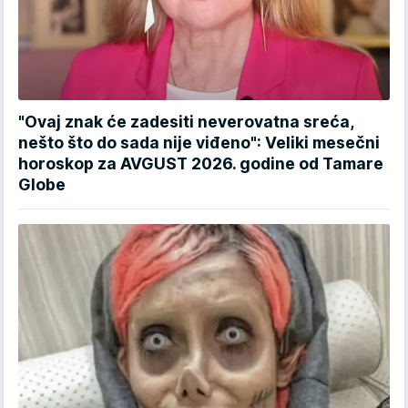
"Ovaj znak će zadesiti neverovatna sreća,
nešto što do sada nije viđeno": Veliki mesečni
horoskop za AVGUST 2026. godine od Tamare
Globe