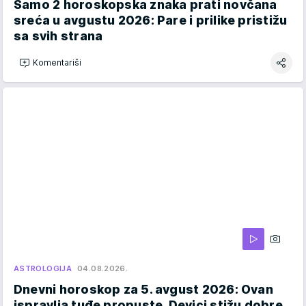
Samo 2 horoskopska znaka prati novčana
sreća u avgustu 2026: Pare i prilike pristižu
sa svih strana
Komentariši
ASTROLOGIJA
04.08.2026.
Dnevni horoskop za 5. avgust 2026: Ovan
ispravlja tuđe propuste, Devici stižu dobre