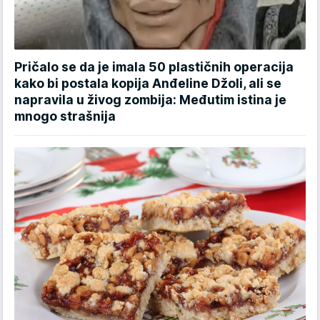
Pričalo se da je imala 50 plastičnih operacija
kako bi postala kopija Anđeline Džoli, ali se
napravila u živog zombija: Međutim istina je
mnogo strašnija