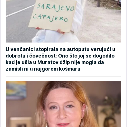
U venčanici stopirala na autoputu verujući u
dobrotu i čovečnost: Ono što joj se dogodilo
kad je ušla u Muratov džip nije mogla da
zamisli ni u najgorem košmaru