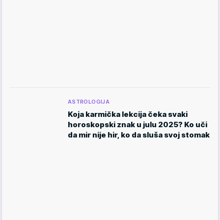
ASTROLOGIJA
Koja karmička lekcija čeka svaki
horoskopski znak u julu 2025? Ko uči
da mir nije hir, ko da sluša svoj stomak