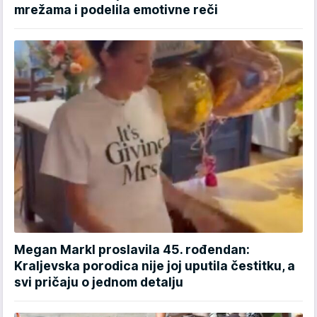
mrežama i podelila emotivne reči
Megan Markl proslavila 45. rođendan:
Kraljevska porodica nije joj uputila čestitku, a
svi pričaju o jednom detalju