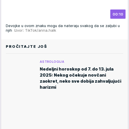
00:10
Devojke u ovom znaku mogu da nateraju svakog da se zaljubi u
njih
Izvor: TikTok/anna.halk
PROČITAJTE JOŠ
ASTROLOGIJA
Nedeljni horoskop od 7. do 13. jula
2025: Nekog očekuje novčani
zaokret, neko sve dobija zahvaljujući
harizmi