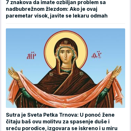
7 znakova da imate ozbiljan problem sa
nadbubrežnom žlezdom: Ako je ovaj
paremetar visok, javite se lekaru odmah
Sutra je Sveta Petka Trnova: U ponoć žene
čitaju baš ovu molitvu za spasenje duše i
sreću porodice, izgovara se iskreno i u miru