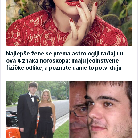
Najlepše žene se prema astrologiji rađaju u
ova 4 znaka horoskopa: Imaju jedinstvene
fizičke odlike, a poznate dame to potvrđuju