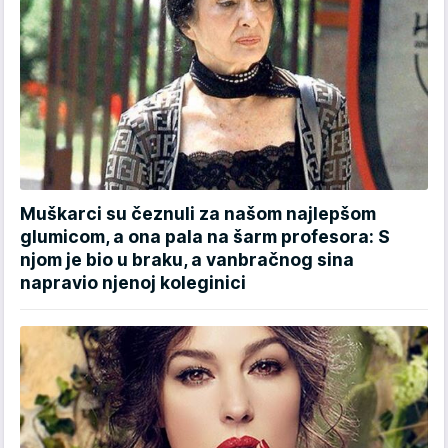
Muškarci su čeznuli za našom najlepšom
glumicom, a ona pala na šarm profesora: S
njom je bio u braku, a vanbračnog sina
napravio njenoj koleginici