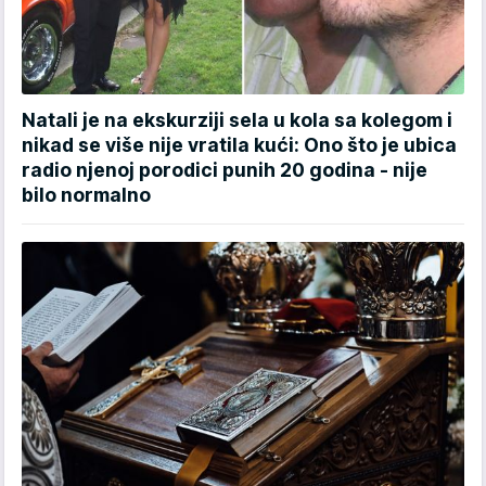
Natali je na ekskurziji sela u kola sa kolegom i
nikad se više nije vratila kući: Ono što je ubica
radio njenoj porodici punih 20 godina - nije
bilo normalno