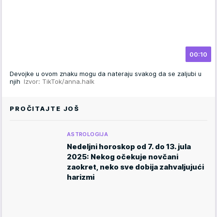
00:10
Devojke u ovom znaku mogu da nateraju svakog da se zaljubi u
njih
Izvor: TikTok/anna.halk
PROČITAJTE JOŠ
ASTROLOGIJA
Nedeljni horoskop od 7. do 13. jula
2025: Nekog očekuje novčani
zaokret, neko sve dobija zahvaljujući
harizmi