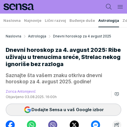
Naslovna
Najnovije
Lični razvoj
Buđenje duše
Astrologija
Zd
Naslovna
Astrologija
Dnevni horoskop za 4 avgust 2025
Dnevni horoskop za 4. avgust 2025: Ribe
uživaju u trenucima sreće, Strelac nekog
ignoriše bez razloga
Saznajte šta vašem znaku otkriva dnevni
horoskop za 4. avgust 2025. godine!
Zorica Antonijević
Objavljeno 03.08.2025. 16:00h
Dodajte Sensa u vaš Google izbor