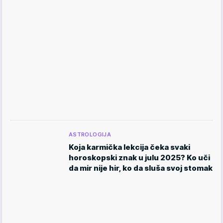
ASTROLOGIJA
Koja karmička lekcija čeka svaki
horoskopski znak u julu 2025? Ko uči
da mir nije hir, ko da sluša svoj stomak