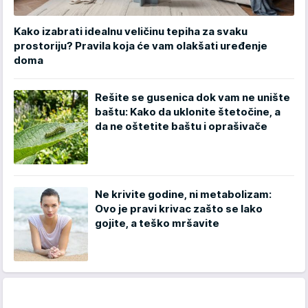
Kako izabrati idealnu veličinu tepiha za svaku
prostoriju? Pravila koja će vam olakšati uređenje
doma
Rešite se gusenica dok vam ne unište
baštu: Kako da uklonite štetočine, a
da ne oštetite baštu i oprašivače
Ne krivite godine, ni metabolizam:
Ovo je pravi krivac zašto se lako
gojite, a teško mršavite