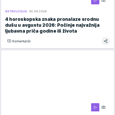
ASTROLOGIJA
05.08.2026.
4 horoskopska znaka pronalaze srodnu
dušu u avgustu 2026: Počinje najvažnija
ljubavna priča godine ili života
Komentariši