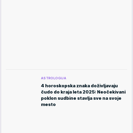
ASTROLOGIJA
4 horoskopska znaka doživljavaju
čudo do kraja leta 2025: Neočekivani
poklon sudbine stavlja sve na svoje
mesto