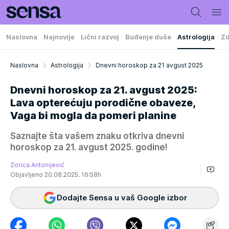
Naslovna
Najnovije
Lični razvoj
Buđenje duše
Astrologija
Zd
Naslovna
Astrologija
Dnevni horoskop za 21 avgust 2025
Dnevni horoskop za 21. avgust 2025:
Lava opterećuju porodične obaveze,
Vaga bi mogla da pomeri planine
Saznajte šta vašem znaku otkriva dnevni
horoskop za 21. avgust 2025. godine!
Zorica Antonijević
Objavljeno 20.08.2025. 16:58h
Dodajte Sensa u vaš Google izbor