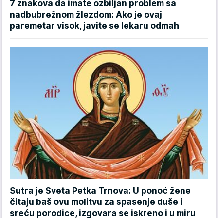
7 znakova da imate ozbiljan problem sa
nadbubrežnom žlezdom: Ako je ovaj
paremetar visok, javite se lekaru odmah
Sutra je Sveta Petka Trnova: U ponoć žene
čitaju baš ovu molitvu za spasenje duše i
sreću porodice, izgovara se iskreno i u miru