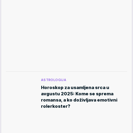
ASTROLOGIJA
Horoskop za usamljena srca u
avgustu 2025: Kome se sprema
romansa, a ko doživljava emotivni
rolerkoster?