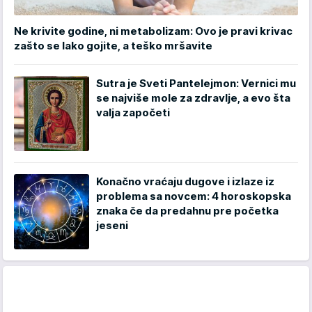
Ne krivite godine, ni metabolizam: Ovo je pravi krivac
zašto se lako gojite, a teško mršavite
Sutra je Sveti Pantelejmon: Vernici mu
se najviše mole za zdravlje, a evo šta
valja započeti
Konačno vraćaju dugove i izlaze iz
problema sa novcem: 4 horoskopska
znaka če da predahnu pre početka
jeseni