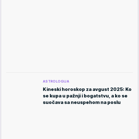
ASTROLOGIJA
Kineski horoskop za avgust 2025: Ko
se kupa u pažnji i bogatstvu, a ko se
suočava sa neuspehom na poslu