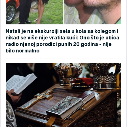
Natali je na ekskurziji sela u kola sa kolegom i
nikad se više nije vratila kući: Ono što je ubica
radio njenoj porodici punih 20 godina - nije
bilo normalno