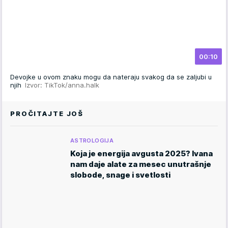
00:10
Devojke u ovom znaku mogu da nateraju svakog da se zaljubi u
njih
Izvor: TikTok/anna.halk
PROČITAJTE JOŠ
ASTROLOGIJA
Koja je energija avgusta 2025? Ivana
nam daje alate za mesec unutrašnje
slobode, snage i svetlosti