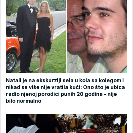
Natali je na ekskurziji sela u kola sa kolegom i
nikad se više nije vratila kući: Ono što je ubica
radio njenoj porodici punih 20 godina - nije
bilo normalno