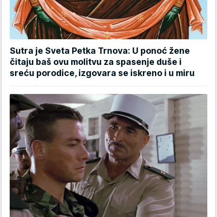
Sutra je Sveta Petka Trnova: U ponoć žene
čitaju baš ovu molitvu za spasenje duše i
sreću porodice, izgovara se iskreno i u miru