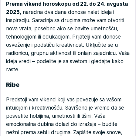
Prema vikend horoskopu od 22. do 24. avgusta
2025
, naredna dva dana donose nalet ideja i
inspiraciju. Saradnja sa drugima može vam otvoriti
nova vrata, posebno ako se bavite umetnošću,
tehnologijom ili edukacijom. Prijatelji vam donose
osveženje i podstiču kreativnost. Uključite se u
radionicu, grupnu aktivnost ili onlajn zajednicu. Vaša
ideja vredi – podelite je sa svetom i gledajte kako
raste.
Ribe
Predstoji vam vikend koji vas povezuje sa vašom
intuicijom i kreativnošću. Savršeno je vreme da se
posvetite hobijima, umetnosti ili tišini. Vaša
emocionalna dubina dolazi do izražaja – budite
nežni prema sebi i drugima. Zapišite svoje snove,