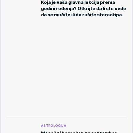
Koja je vaša glavna lekcija prema
godini rođenja? Otkrijte da li ste ovde
da se mučite ili da rušite stereotipe
ASTROLOGIJA