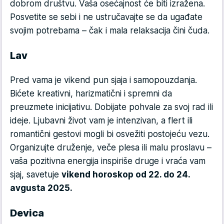
dobrom društvu. Vaša osećajnost će biti izražena.
Posvetite se sebi i ne ustručavajte se da ugađate
svojim potrebama – čak i mala relaksacija čini čuda.
Lav
Pred vama je vikend pun sjaja i samopouzdanja.
Bićete kreativni, harizmatični i spremni da
preuzmete inicijativu. Dobijate pohvale za svoj rad ili
ideje. Ljubavni život vam je intenzivan, a flert ili
romantični gestovi mogli bi osvežiti postojeću vezu.
Organizujte druženje, veče plesa ili malu proslavu –
vaša pozitivna energija inspiriše druge i vraća vam
sjaj, savetuje
vikend horoskop od 22. do 24.
avgusta 2025.
Devica