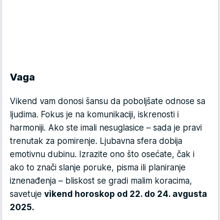
Vaga
Vikend vam donosi šansu da poboljšate odnose sa
ljudima. Fokus je na komunikaciji, iskrenosti i
harmoniji. Ako ste imali nesuglasice – sada je pravi
trenutak za pomirenje. Ljubavna sfera dobija
emotivnu dubinu. Izrazite ono što osećate, čak i
ako to znači slanje poruke, pisma ili planiranje
iznenađenja – bliskost se gradi malim koracima,
savetuje
vikend horoskop od 22. do 24. avgusta
2025.