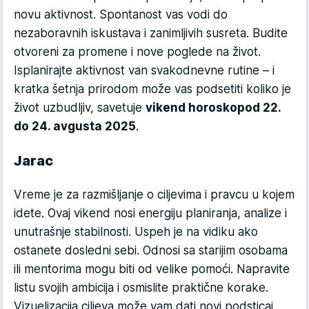
novu aktivnost. Spontanost vas vodi do
nezaboravnih iskustava i zanimljivih susreta. Budite
otvoreni za promene i nove poglede na život.
Isplanirajte aktivnost van svakodnevne rutine – i
kratka šetnja prirodom može vas podsetiti koliko je
život uzbudljiv, savetuje
vikend horoskop
od 22.
do 24. avgusta 2025
.
Jarac
Vreme je za razmišljanje o ciljevima i pravcu u kojem
idete. Ovaj vikend nosi energiju planiranja, analize i
unutrašnje stabilnosti. Uspeh je na vidiku ako
ostanete dosledni sebi. Odnosi sa starijim osobama
ili mentorima mogu biti od velike pomoći. Napravite
listu svojih ambicija i osmislite praktične korake.
Vizuelizacija ciljeva može vam dati novi podsticaj,