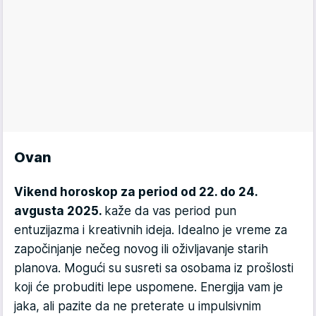
Ovan
Vikend horoskop za period od 22. do 24.
avgusta 2025.
kaže da vas period pun
entuzijazma i kreativnih ideja. Idealno je vreme za
započinjanje nečeg novog ili oživljavanje starih
planova. Mogući su susreti sa osobama iz prošlosti
koji će probuditi lepe uspomene. Energija vam je
jaka, ali pazite da ne preterate u impulsivnim