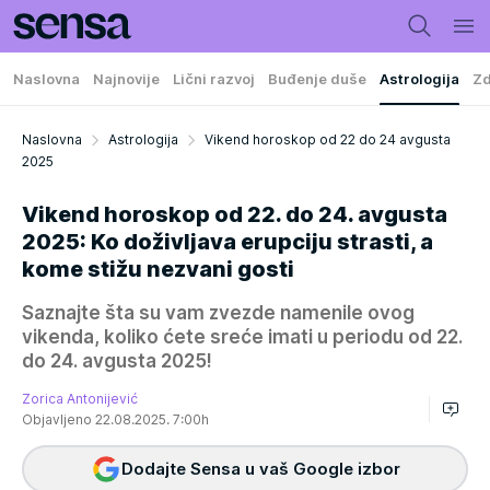
Naslovna
Najnovije
Lični razvoj
Buđenje duše
Astrologija
Zd
Naslovna
Astrologija
Vikend horoskop od 22 do 24 avgusta
2025
Vikend horoskop od 22. do 24. avgusta
2025: Ko doživljava erupciju strasti, a
kome stižu nezvani gosti
Saznajte šta su vam zvezde namenile ovog
vikenda, koliko ćete sreće imati u periodu od 22.
do 24. avgusta 2025!
Zorica Antonijević
Objavljeno 22.08.2025. 7:00h
Dodajte Sensa u vaš Google izbor