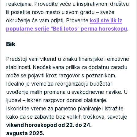
reakcijama. Provedite veče u inspirativnom društvu
ili posetite novo mesto u svom gradu – sveže
okruženje će vam prijati. Proverite
koji ste lik iz
popularne serije "Beli lotos" perma horoskopu
.
Bik
Predstoji vam vikend u znaku finansijske i emotivne
stabilnosti. Neočekivana prilika za dodatnu zaradu
može se pojaviti kroz razgovor s poznanikom.
Idealno je vreme za reorganizaciju budžeta i
uvođenje malih promena u svakodnevne navike. U
ljubavi – iskren razgovor donosi olakšanje.
Iskoristite vreme za pametno planiranje i istražite
kako da se zabavite bez velikih troškova, savetuje
vikend horoskop
od od 22. do 24.
avgusta 2025.