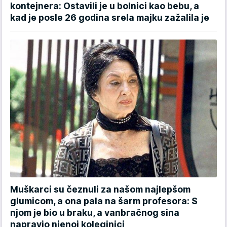
kontejnera: Ostavili je u bolnici kao bebu, a
kad je posle 26 godina srela majku zažalila je
Muškarci su čeznuli za našom najlepšom
glumicom, a ona pala na šarm profesora: S
njom je bio u braku, a vanbračnog sina
napravio njenoj koleginici