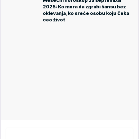
Mesečni horoskop za septembar
2025: Ko mora da zgrabi šansu bez
oklevanja, ko sreće osobu koju čeka
ceo život