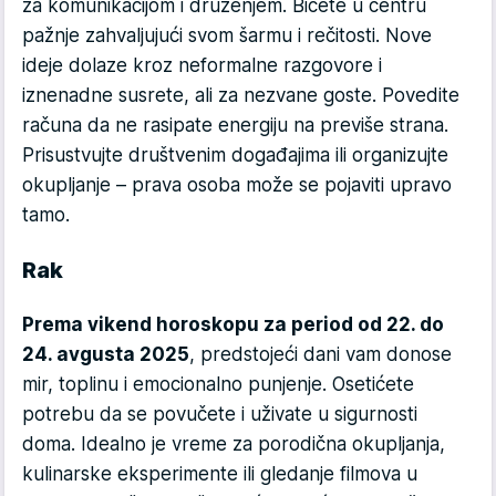
za komunikacijom i druženjem. Bićete u centru
pažnje zahvaljujući svom šarmu i rečitosti. Nove
ideje dolaze kroz neformalne razgovore i
iznenadne susrete, ali za nezvane goste. Povedite
računa da ne rasipate energiju na previše strana.
Prisustvujte društvenim događajima ili organizujte
okupljanje – prava osoba može se pojaviti upravo
tamo.
Rak
Prema vikend horoskopu za period od 22. do
24. avgusta 2025
, predstojeći dani vam donose
mir, toplinu i emocionalno punjenje. Osetićete
potrebu da se povučete i uživate u sigurnosti
doma. Idealno je vreme za porodična okupljanja,
kulinarske eksperimente ili gledanje filmova u