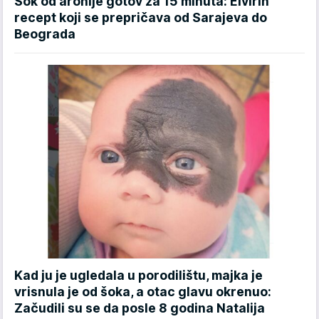
Sok od aronije gotov za 15 minuta: Elvirin
recept koji se prepričava od Sarajeva do
Beograda
Kad ju je ugledala u porodilištu, majka je
vrisnula je od šoka, a otac glavu okrenuo:
Začudili su se da posle 8 godina Natalija