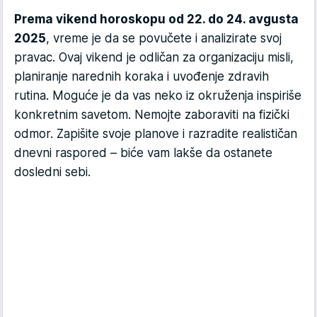
Prema vikend horoskopu od 22. do 24. avgusta
2025
, vreme je da se povučete i analizirate svoj
pravac. Ovaj vikend je odličan za organizaciju misli,
planiranje narednih koraka i uvođenje zdravih
rutina. Moguće je da vas neko iz okruženja inspiriše
konkretnim savetom. Nemojte zaboraviti na fizički
odmor. Zapišite svoje planove i razradite realističan
dnevni raspored – biće vam lakše da ostanete
dosledni sebi.