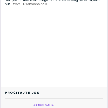
Devojke u ovom znaku mogu da nateraju svakog da se zaljubi u
njih
Izvor: TikTok/anna.halk
PROČITAJTE JOŠ
ASTROLOGIJA