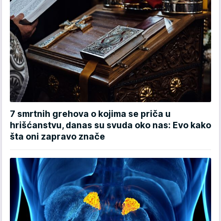
7 smrtnih grehova o kojima se priča u
hrišćanstvu, danas su svuda oko nas: Evo kako
šta oni zapravo znače