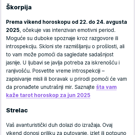
Škorpija
Prema vikend horoskopu od 22. do 24. avgusta
2025
, očekuje vas intenzivan emotivni period.
Moguće su duboke spoznaje kroz razgovore ili
introspekciju. Skloni ste razmišljanju o prošlosti, ali
to vam može pomoći da sagledate sadašnjost
jasnije. U ljubavi se javlja potreba za iskrenošću i
ranjivošću. Posvetite vreme introspekciji –
zapisivanje misli ili boravak u prirodi pomoći će vam
da pronađete unutrašnji mir. Saznajte
šta vam
kaže tarot horoskop za jun 2025
Strelac
Vaš avanturistički duh dolazi do izražaja. Ovaj
vikend donosi priliku za putovanje, izlet ili potpuno