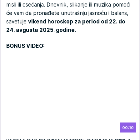
misli ili osećanja. Dnevnik, slikanje ili muzika pomoći
će vam da pronađete unutrašnju jasnoću i balans,
savetuje
vikend horoskop za period od 22. do
24. avgusta 2025
.
godine
.
BONUS VIDEO:
00:10