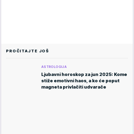
PROČITAJTE JOŠ
ASTROLOGIJA
Ljubavni horoskop za jun 2025: Kome
stiže emotivni haos, a ko će poput
magneta privlačiti udvarače