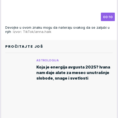
00:10
Devojke u ovom znaku mogu da nateraju svakog da se zaljubi u
njih
Izvor: TikTok/anna.halk
PROČITAJTE JOŠ
ASTROLOGIJA
Koja je energija avgusta 2025? Ivana
nam daje alate za mesec unutrašnje
slobode, snage i svetlosti