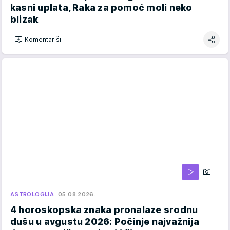
kasni uplata, Raka za pomoć moli neko
blizak
Komentariši
ASTROLOGIJA
05.08.2026.
4 horoskopska znaka pronalaze srodnu
dušu u avgustu 2026: Počinje najvažnija