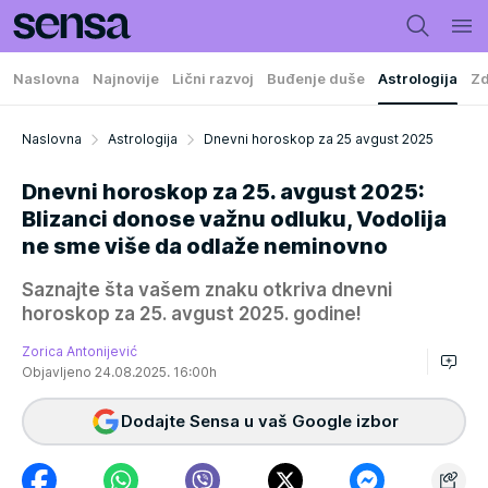
Naslovna
Najnovije
Lični razvoj
Buđenje duše
Astrologija
Zd
Naslovna
Astrologija
Dnevni horoskop za 25 avgust 2025
Dnevni horoskop za 25. avgust 2025:
Blizanci donose važnu odluku, Vodolija
ne sme više da odlaže neminovno
Saznajte šta vašem znaku otkriva dnevni
horoskop za 25. avgust 2025. godine!
Zorica Antonijević
Objavljeno 24.08.2025. 16:00h
Dodajte Sensa u vaš Google izbor