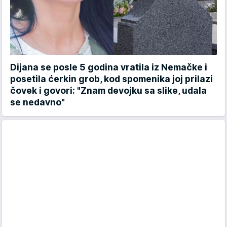
Dijana se posle 5 godina vratila iz Nemačke i
posetila ćerkin grob, kod spomenika joj prilazi
čovek i govori: "Znam devojku sa slike, udala
se nedavno"