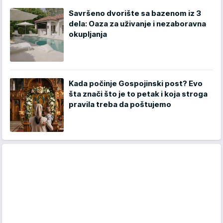
Savršeno dvorište sa bazenom iz 3
dela: Oaza za uživanje i nezaboravna
okupljanja
Kada počinje Gospojinski post? Evo
šta znači što je to petak i koja stroga
pravila treba da poštujemo