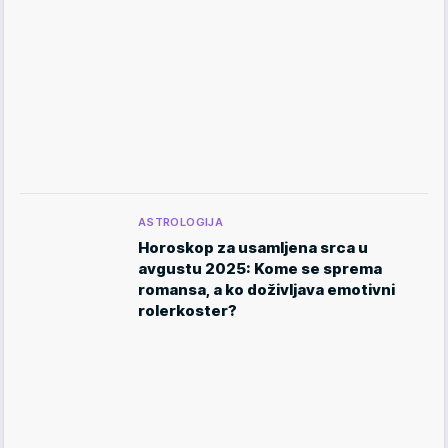
ASTROLOGIJA
Horoskop za usamljena srca u
avgustu 2025: Kome se sprema
romansa, a ko doživljava emotivni
rolerkoster?