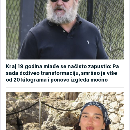
Kraj 19 godina mlađe se načisto zapustio: Pa
sada doživeo transformaciju, smršao je više
od 20 kilograma i ponovo izgleda moćno