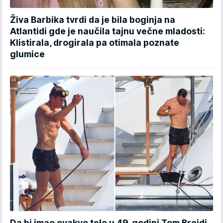
Živa Barbika tvrdi da je bila boginja na
Atlantidi gde je naučila tajnu večne mladosti:
Klistirala, drogirala pa otimala poznate
glumice
Da bi imao ovakvo telo u 49. godini Tom Brejdi