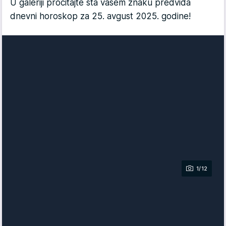
U galeriji pročitajte šta vašem znaku predviđa
dnevni horoskop za 25. avgust 2025. godine!
1/12