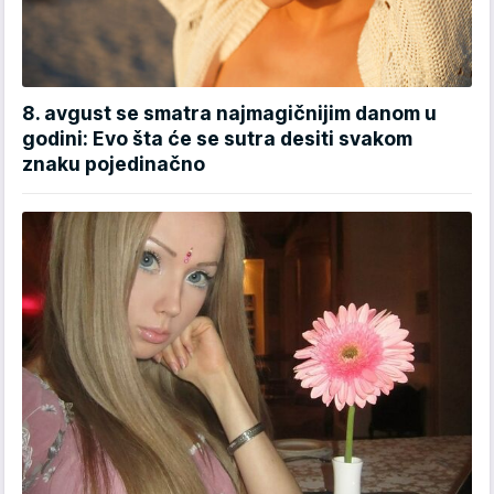
8. avgust se smatra najmagičnijim danom u
godini: Evo šta će se sutra desiti svakom
znaku pojedinačno