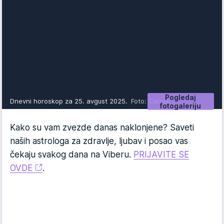
Pogledaj
Dnevni horoskop za 25. avgust 2025.
Foto: Canva
fotogaleriju
Kako su vam zvezde danas naklonjene? Saveti
naših astrologa za zdravlje, ljubav i posao vas
čekaju svakog dana na Viberu.
PRIJAVITE SE
OVDE
.