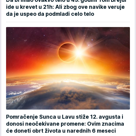
ide u krevet u 21h: Ali zbog ove navike veruje
da je uspeo da podmladi celo telo
Pomračenje Sunca u Lavu stiže 12. avgusta i
donosi neočekivane promene: Ovim znacima
će doneti obrt života u narednih 6 meseci