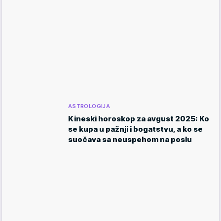
ASTROLOGIJA
Kineski horoskop za avgust 2025: Ko
se kupa u pažnji i bogatstvu, a ko se
suočava sa neuspehom na poslu