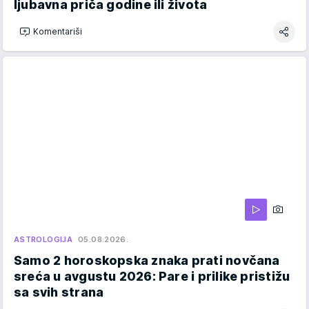
ljubavna priča godine ili života
Komentariši
ASTROLOGIJA
05.08.2026.
Samo 2 horoskopska znaka prati novčana
sreća u avgustu 2026: Pare i prilike pristižu
sa svih strana