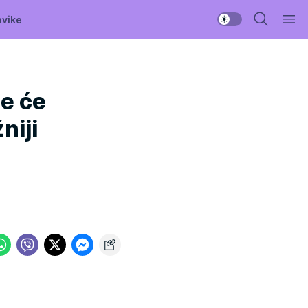
avike
e će
niji