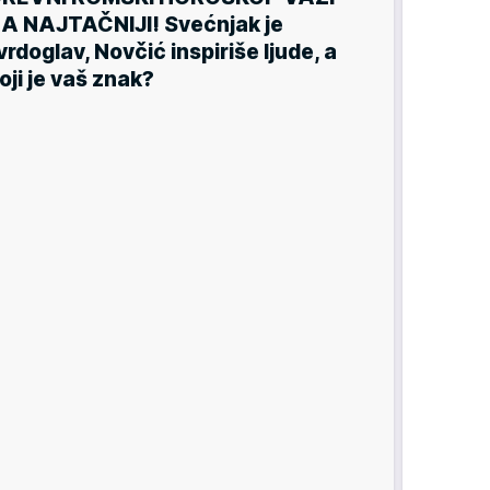
A NAJTAČNIJI! Svećnjak je
vrdoglav, Novčić inspiriše ljude, a
oji je vaš znak?