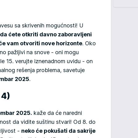
vesu sa skrivenih mogućnosti! U
da ćete otkriti davno zaboravljeni
o će vam otvoriti nove horizonte
. Oko
o pažljivi na snove - oni mogu
le 15. verujte iznenadnom uvidu - on
alnog rešenja problema, savetuje
embar 2025
.
 4)
embar 2025.
kaže da će naredni
ost da vidite suštinu stvari! Od 8. do
ljivost -
neko će pokušati da sakrije