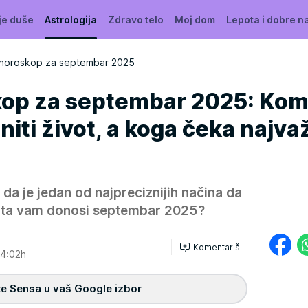
je duše
Astrologija
Zdravo telo
Moj dom
Lepota i dobre n
horoskop za septembar 2025
op za septembar 2025: Kom
iti život, a koga čeka najvaž
a je jedan od najpreciznijih načina da
Šta vam donosi septembar 2025?
Komentariši
4:02h
e Sensa u vaš Google izbor