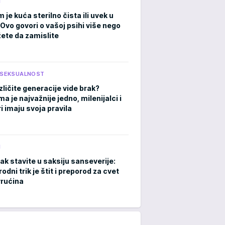
M
m je kuća sterilno čista ili uvek u
Ovo govori o vašoj psihi više nego
ete da zamislite
I SEKSUALNOST
zličite generacije vide brak?
 je najvažnije jedno, milenijalci i
i imaju svoja pravila
M
ak stavite u saksiju sanseverije:
rodni trik je štit i preporod za cvet
rućina