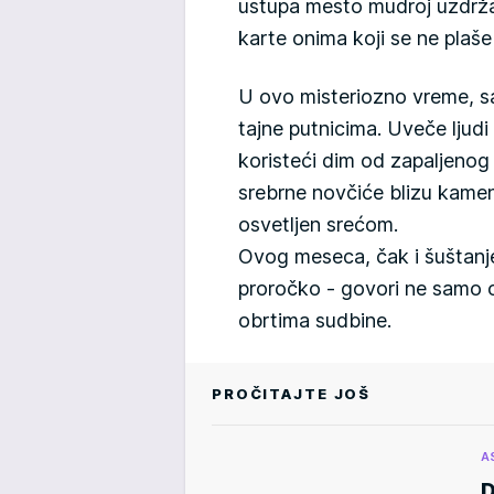
ustupa mesto mudroj uzdržan
karte onima koji se ne pla
U ovo misteriozno vreme, s
tajne putnicima. Uveče ljudi
koristeći dim od zapaljenog 
srebrne novčiće blizu kamen
osvetljen srećom.
Ovog meseca, čak i šuštanj
proročko - govori ne samo o
obrtima sudbine.
PROČITAJTE JOŠ
A
D