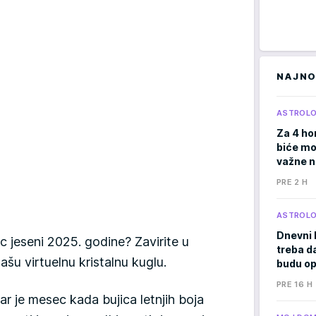
NAJNO
ASTROLO
Za 4 ho
biće moć
važne 
PRE 2 H
ASTROLO
Dnevni 
c jeseni 2025. godine? Zavirite u
treba d
ašu virtuelnu kristalnu kuglu.
budu op
PRE 16 H
ar je mesec kada bujica letnjih boja