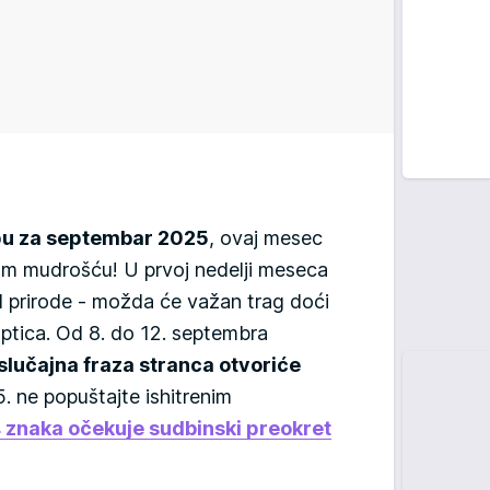
u za septembar 2025
, ovaj mesec
njom mudrošću! U prvoj nedelji meseca
d prirode - možda će važan trag doći
t ptica. Od 8. do 12. septembra
slučajna fraza stranca otvoriće
5. ne popuštajte ishitrenim
4 znaka očekuje sudbinski preokret