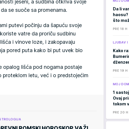
osti jeseni, a sudbina otkriva svoje
MOJ DO
Da li va
še da se suoče sa promenama.
haosu? 
što mož
ami putevi počinju da šapuću svoje
PRE 18 H
 koriste vatre da proriču sudbinu
lišća i vinove loze, i zakopavaju
LJUBAV 
ja pored puta kako bi put uvek bio
Kako ra
Bumerima
dženzer
e opalog lišća pod nogama postaje
PRE 19 H
 proteklom letu, već i o predstojećim
MOJ DO
1 sastoj
Ovaj pri
tokom v
PRE 20 H
STROLOGIJA
REVNI ROMSKI HOROSKOP VAŽI