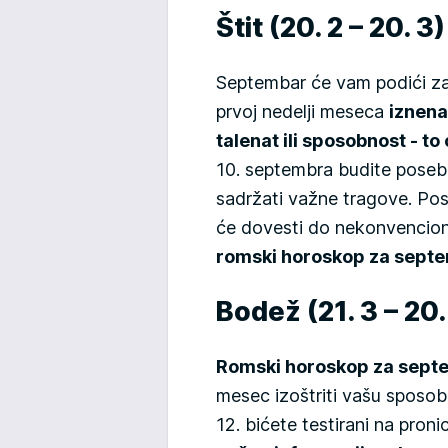
Štit (20. 2 – 20. 3)
Septembar će vam podići za
prvoj nedelji meseca
iznena
talenat ili sposobnost - t
10. septembra budite posebn
sadržati važne tragove. Pos
će dovesti do nekonvencion
romski horoskop za sept
Bodež (21. 3 – 20.
Romski horoskop za sept
mesec izoštriti vašu sposobn
12. bićete testirani na pronic