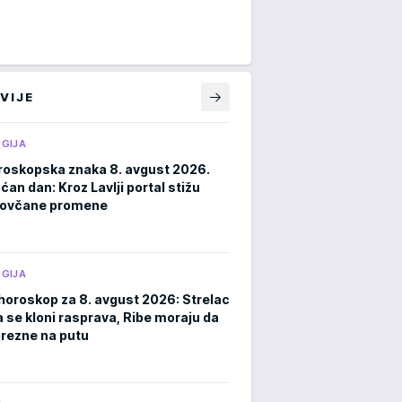
VIJE
GIJA
roskopska znaka 8. avgust 2026.
an dan: Kroz Lavlji portal stižu
novčane promene
GIJA
horoskop za 8. avgust 2026: Strelac
a se kloni rasprava, Ribe moraju da
rezne na putu