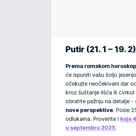
Putir (21. 1 – 19. 2)
Prema romskom horoskop
će ispuniti vašu šolju jese
očekujte neočekivani dar o
kroz šuštanje lišća ili cvrku
obratite pažnju na detalje -
nove perspektive
. Posle 2
odlukama. Proverite i
koja 
u septembru 2025
.