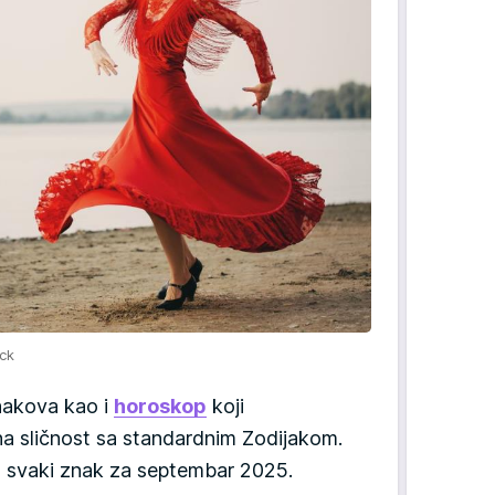
ock
nakova kao i
horoskop
koji
ina sličnost sa standardnim Zodijakom.
 svaki znak za septembar 2025.