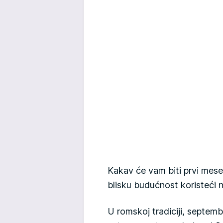
Kakav će vam biti prvi mese
blisku budućnost koristeći n
U romskoj tradiciji, septemb