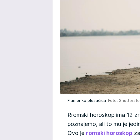
Flamenko plesačica
Foto: Shutterst
Rromski horoskop ima 12 z
poznajemo, ali to mu je jed
Ovo je
romski horoskop
za