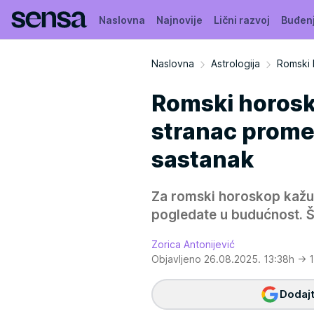
Naslovna
Najnovije
Lični razvoj
Buđen
Naslovna
Astrologija
Romski 
Romski horosk
stranac promen
sastanak
Za romski horoskop kažu d
pogledate u budućnost. 
Zorica Antonijević
Objavljeno 26.08.2025. 13:38h
→ 1
Dodajt