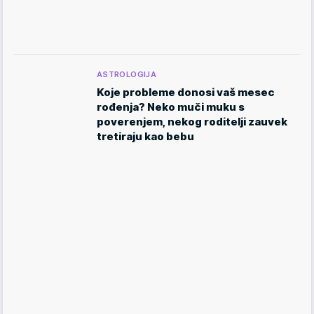
ASTROLOGIJA
Koje probleme donosi vaš mesec
rođenja? Neko muči muku s
poverenjem, nekog roditelji zauvek
tretiraju kao bebu