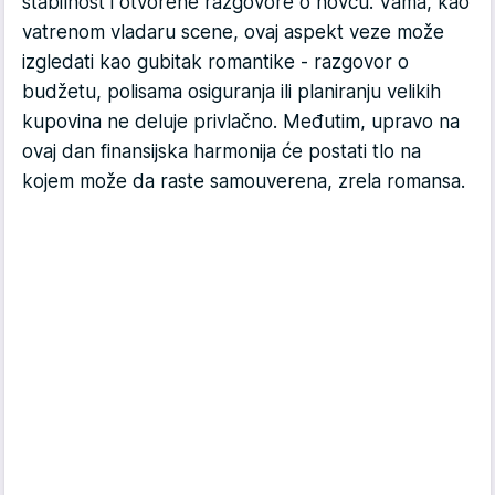
stabilnost i otvorene razgovore o novcu. Vama, kao
vatrenom vladaru scene, ovaj aspekt veze može
izgledati kao gubitak romantike - razgovor o
budžetu, polisama osiguranja ili planiranju velikih
kupovina ne deluje privlačno. Međutim, upravo na
ovaj dan finansijska harmonija će postati tlo na
kojem može da raste samouverena, zrela romansa.