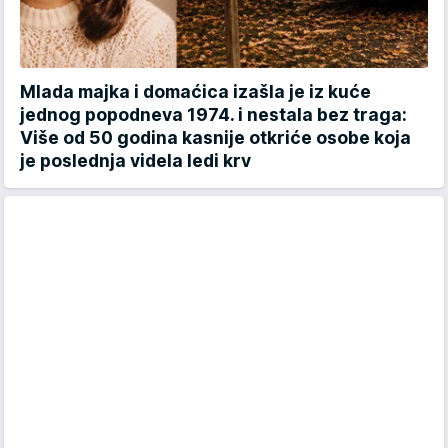
Mlada majka i domaćica izašla je iz kuće
jednog popodneva 1974. i nestala bez traga:
Više od 50 godina kasnije otkriće osobe koja
je poslednja videla ledi krv