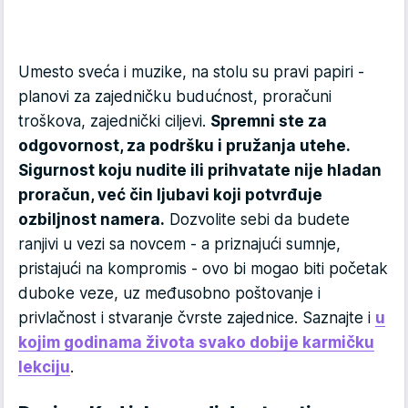
Umesto sveća i muzike, na stolu su pravi papiri -
planovi za zajedničku budućnost, proračuni
troškova, zajednički ciljevi.
Spremni ste za
odgovornost, za podršku i pružanja utehe.
Sigurnost koju nudite ili prihvatate nije hladan
proračun, već čin ljubavi koji potvrđuje
ozbiljnost namera.
Dozvolite sebi da budete
ranjivi u vezi sa novcem - a priznajući sumnje,
pristajući na kompromis - ovo bi mogao biti početak
duboke veze, uz međusobno poštovanje i
privlačnost i stvaranje čvrste zajednice. Saznajte i
u
kojim godinama života svako dobije karmičku
lekciju
.