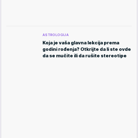
ASTROLOGIJA
Koja je vaša glavna lekcija prema
godini rođenja? Otkrijte da li ste ovde
da se mučite ili da rušite stereotipe