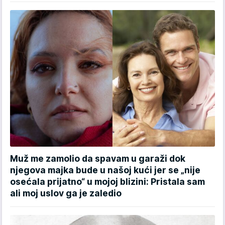
Muž me zamolio da spavam u garaži dok
njegova majka bude u našoj kući jer se „nije
osećala prijatno“ u mojoj blizini: Pristala sam
ali moj uslov ga je zaledio