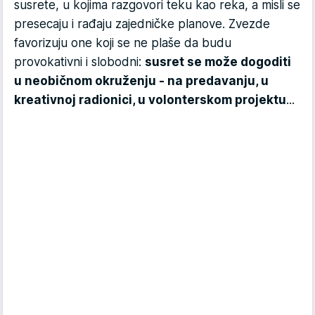
susrete, u kojima razgovori teku kao reka, a misli se
presecaju i rađaju zajedničke planove. Zvezde
favorizuju one koji se ne plaše da budu
provokativni i slobodni:
susret se može dogoditi
u neobičnom okruženju - na predavanju, u
kreativnoj radionici, u volonterskom projektu
...