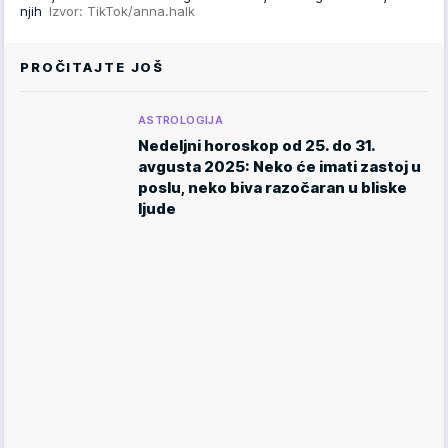
njih
Izvor: TikTok/anna.halk
PROČITAJTE JOŠ
ASTROLOGIJA
Nedeljni horoskop od 25. do 31.
avgusta 2025: Neko će imati zastoj u
poslu, neko biva razočaran u bliske
ljude