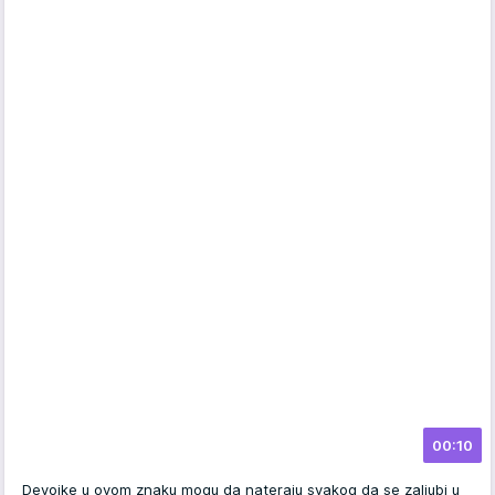
00:10
Devojke u ovom znaku mogu da nateraju svakog da se zaljubi u