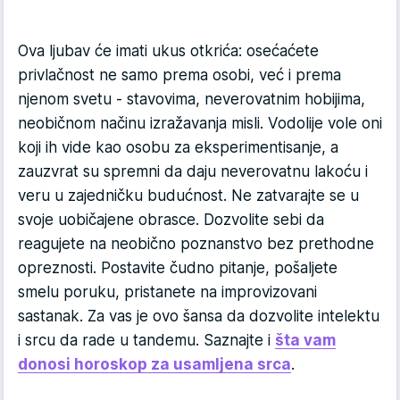
Ova ljubav će imati ukus otkrića: osećaćete
privlačnost ne samo prema osobi, već i prema
njenom svetu - stavovima, neverovatnim hobijima,
neobičnom načinu izražavanja misli. Vodolije vole oni
koji ih vide kao osobu za eksperimentisanje, a
zauzvrat su spremni da daju neverovatnu lakoću i
veru u zajedničku budućnost. Ne zatvarajte se u
svoje uobičajene obrasce. Dozvolite sebi da
reagujete na neobično poznanstvo bez prethodne
opreznosti. Postavite čudno pitanje, pošaljete
smelu poruku, pristanete na improvizovani
sastanak. Za vas je ovo šansa da dozvolite intelektu
i srcu da rade u tandemu. Saznajte i
šta vam
donosi horoskop za usamljena srca
.