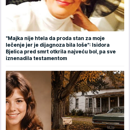
"Majka nije htela da proda stan za moje
lečenje jer je dijagnoza bila loše": Isidora
Bjelica pred smrt otkrila najveću bol, pa sve
iznenadila testamentom