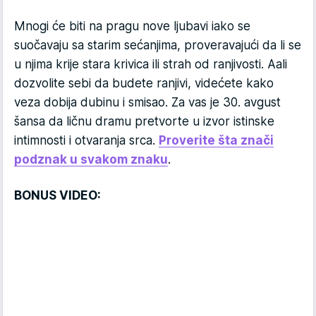
Mnogi će biti na pragu nove ljubavi iako se
suočavaju sa starim sećanjima, proveravajući da li se
u njima krije stara krivica ili strah od ranjivosti. Aali
dozvolite sebi da budete ranjivi, videćete kako
veza dobija dubinu i smisao. Za vas je 30. avgust
šansa da ličnu dramu pretvorte u izvor istinske
intimnosti i otvaranja srca.
Proverite šta znači
podznak u svakom znaku
.
BONUS VIDEO: