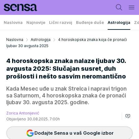
Naslovna
Najnovije
Lični razvoj
Buđenje duše
Astrologija
Zd
Naslovna
Astrologija
4 horoskopska znaka koja će pronaći
ljubav 30 avgusta 2025
4 horoskopska znaka nalaze ljubav 30.
avgusta 2025: Slučajan susret, duh
prošlosti i nešto sasvim neromantično
Kada Mesec uđe u znak Strelca i napravi trigon
sa Saturnom, 4 horoskopska znaka će pronaći
ljubav 30. avgusta 2025. godine.
Zorica Antonijević
Objavljeno 30.08.2025. 7:00h
Dodajte Sensa u vaš Google izbor