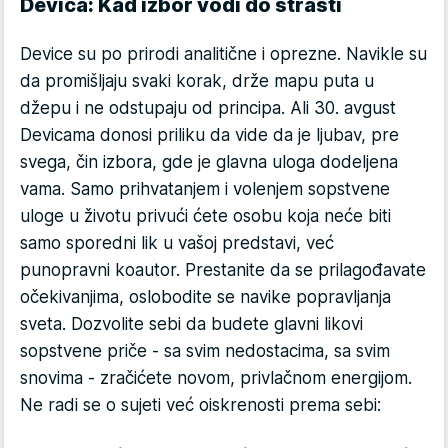
Devica: Kad izbor vodi do strasti
Device su po prirodi analitične i oprezne. Navikle su
da promišljaju svaki korak, drže mapu puta u
džepu i ne odstupaju od principa. Ali 30. avgust
Devicama donosi priliku da vide da je ljubav, pre
svega, čin izbora, gde je glavna uloga dodeljena
vama. Samo prihvatanjem i volenjem sopstvene
uloge u životu privući ćete osobu koja neće biti
samo sporedni lik u vašoj predstavi, već
punopravni koautor. Prestanite da se prilagođavate
očekivanjima, oslobodite se navike popravljanja
sveta. Dozvolite sebi da budete glavni likovi
sopstvene priče - sa svim nedostacima, sa svim
snovima - zračićete novom, privlačnom energijom.
Ne radi se o sujeti već oiskrenosti prema sebi: