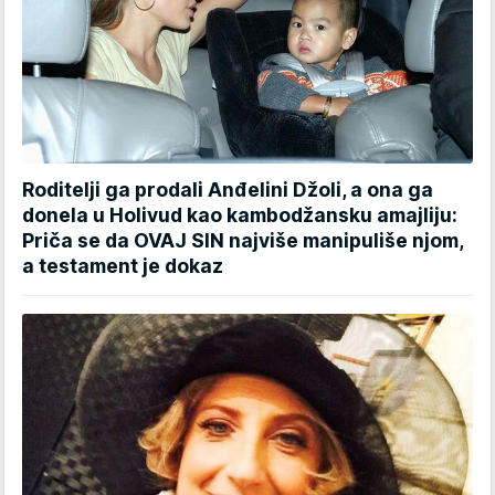
Roditelji ga prodali Anđelini Džoli, a ona ga
donela u Holivud kao kambodžansku amajliju:
Priča se da OVAJ SIN najviše manipuliše njom,
a testament je dokaz