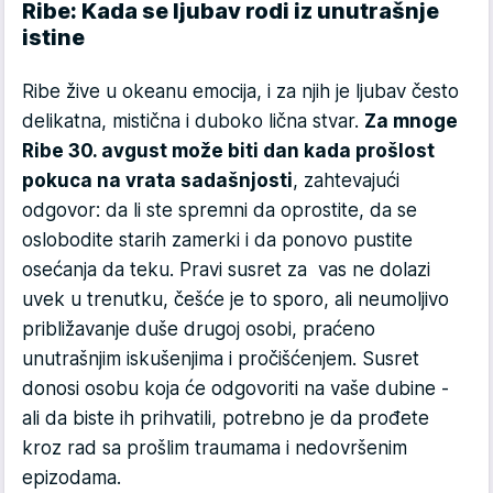
Ribe: Kada se ljubav rodi iz unutrašnje
istine
Ribe žive u okeanu emocija, i za njih je ljubav često
delikatna, mistična i duboko lična stvar.
Za mnoge
Ribe 30. avgust može biti dan kada prošlost
pokuca na vrata sadašnjosti
, zahtevajući
odgovor: da li ste spremni da oprostite, da se
oslobodite starih zamerki i da ponovo pustite
osećanja da teku. Pravi susret za vas ne dolazi
uvek u trenutku, češće je to sporo, ali neumoljivo
približavanje duše drugoj osobi, praćeno
unutrašnjim iskušenjima i pročišćenjem. Susret
donosi osobu koja će odgovoriti na vaše dubine -
ali da biste ih prihvatili, potrebno je da prođete
kroz rad sa prošlim traumama i nedovršenim
epizodama.