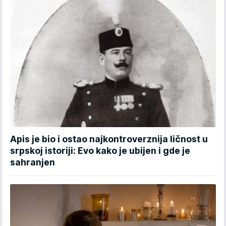
Apis je bio i ostao najkontroverznija ličnost u
srpskoj istoriji: Evo kako je ubijen i gde je
sahranjen