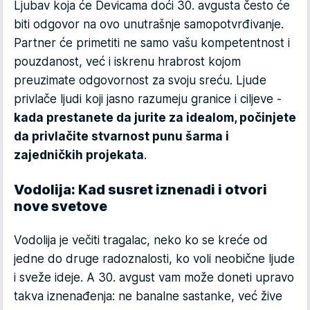
Ljubav koja će Devicama doći 30. avgusta često će
biti odgovor na ovo unutrašnje samopotvrđivanje.
Partner će primetiti ne samo vašu kompetentnost i
pouzdanost, već i iskrenu hrabrost kojom
preuzimate odgovornost za svoju sreću. Ljude
privlače ljudi koji jasno razumeju granice i ciljeve -
kada prestanete da jurite za idealom, počinjete
da privlačite stvarnost punu šarma i
zajedničkih projekata
.
Vodolija: Kad susret iznenadi i otvori
nove svetove
Vodolija je večiti tragalac, neko ko se kreće od
jedne do druge radoznalosti, ko voli neobične ljude
i sveže ideje. A 30. avgust vam može doneti upravo
takva iznenađenja: ne banalne sastanke, već žive