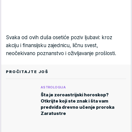
Svaka od ovih duša osetiće poziv ljubavi: kroz
akciju i finansijsku zajednicu, ličnu svest,
neočekivano poznanstvo i oživljavanje prošlosti.
PROČITAJTE JOŠ
ASTROLOGIJA
Šta je zoroastrijski horoskop?
Otkrijte koji ste znak i šta vam
predviđa drevno učenje proroka
Zaratustre