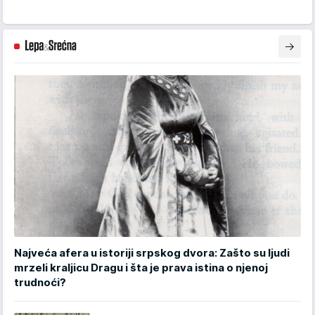
Najveća afera u istoriji srpskog dvora: Zašto su ljudi
mrzeli kraljicu Dragu i šta je prava istina o njenoj
trudnoći?