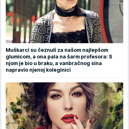
Muškarci su čeznuli za našom najlepšom
glumicom, a ona pala na šarm profesora: S
njom je bio u braku, a vanbračnog sina
napravio njenoj koleginici