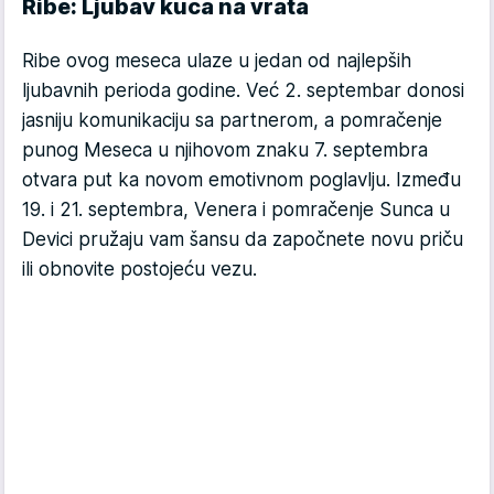
Ribe: Ljubav kuca na vrata
Ribe ovog meseca ulaze u jedan od najlepših
ljubavnih perioda godine. Već 2. septembar donosi
jasniju komunikaciju sa partnerom, a pomračenje
punog Meseca u njihovom znaku 7. septembra
otvara put ka novom emotivnom poglavlju. Između
19. i 21. septembra, Venera i pomračenje Sunca u
Devici pružaju vam šansu da započnete novu priču
ili obnovite postojeću vezu.