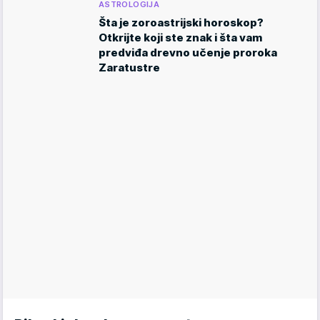
ASTROLOGIJA
Šta je zoroastrijski horoskop?
Otkrijte koji ste znak i šta vam
predviđa drevno učenje proroka
Zaratustre