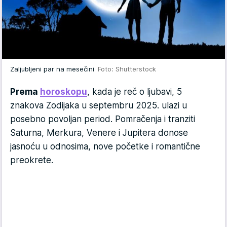
Zaljubljeni par na mesečini
Foto: Shutterstock
Prema
horoskopu
, kada je reč o ljubavi, 5
znakova Zodijaka u septembru 2025. ulazi u
posebno povoljan period. Pomračenja i tranziti
Saturna, Merkura, Venere i Jupitera donose
jasnoću u odnosima, nove početke i romantične
preokrete.