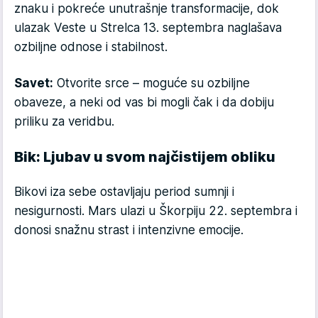
znaku i pokreće unutrašnje transformacije, dok
ulazak Veste u Strelca 13. septembra naglašava
ozbiljne odnose i stabilnost.
Savet:
Otvorite srce – moguće su ozbiljne
obaveze, a neki od vas bi mogli čak i da dobiju
priliku za veridbu.
Bik: Ljubav u svom najčistijem obliku
Bikovi iza sebe ostavljaju period sumnji i
nesigurnosti. Mars ulazi u Škorpiju 22. septembra i
donosi snažnu strast i intenzivne emocije.