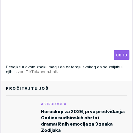
00:10
Devojke u ovom znaku mogu da nateraju svakog da se zaljubi u
njih
Izvor: TikTok/anna.halk
PROČITAJTE JOŠ
ASTROLOGIJA
Horoskop za 2026, prva predviđanja:
Godina sudbinskih obrta i
dramatičnih emocija za 3 znaka
Zodijaka