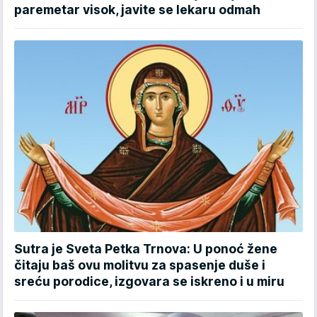
paremetar visok, javite se lekaru odmah
Sutra je Sveta Petka Trnova: U ponoć žene
čitaju baš ovu molitvu za spasenje duše i
sreću porodice, izgovara se iskreno i u miru