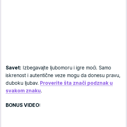
Savet:
Izbegavajte ljubomoru i igre moći. Samo
iskrenost i autentične veze mogu da donesu pravu,
duboku ljubav.
Proverite šta znači podznak u
svakom znaku
.
BONUS VIDEO: