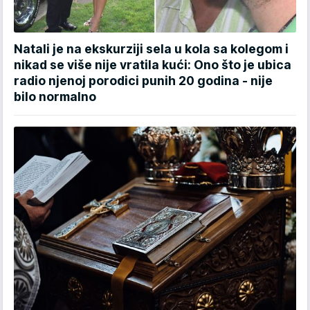
Natali je na ekskurziji sela u kola sa kolegom i
nikad se više nije vratila kući: Ono što je ubica
radio njenoj porodici punih 20 godina - nije
bilo normalno