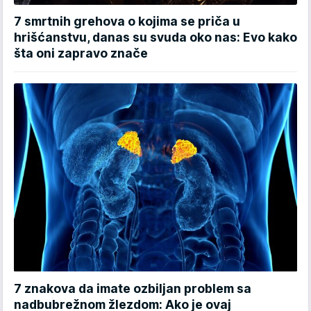
7 smrtnih grehova o kojima se priča u
hrišćanstvu, danas su svuda oko nas: Evo kako
šta oni zapravo znače
7 znakova da imate ozbiljan problem sa
nadbubrežnom žlezdom: Ako je ovaj