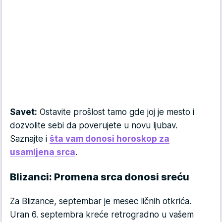
Savet:
Ostavite prošlost tamo gde joj je mesto i
dozvolite sebi da poverujete u novu ljubav.
Saznajte i
šta vam donosi horoskop za
usamljena srca
.
Blizanci: Promena srca donosi sreću
Za Blizance, septembar je mesec ličnih otkrića.
Uran 6. septembra kreće retrogradno u vašem