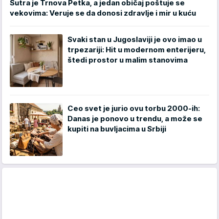
Sutra je Trnova Petka, a jedan običaj poštuje se
vekovima: Veruje se da donosi zdravlje i mir u kuću
Svaki stan u Jugoslaviji je ovo imao u
trpezariji: Hit u modernom enterijeru,
štedi prostor u malim stanovima
Ceo svet je jurio ovu torbu 2000-ih:
Danas je ponovo u trendu, a može se
kupiti na buvljacima u Srbiji