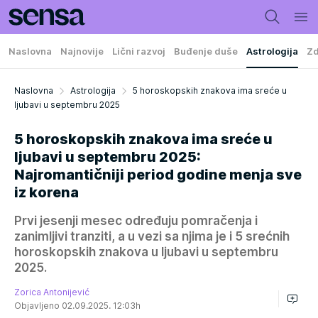
Naslovna
Najnovije
Lični razvoj
Buđenje duše
Astrologija
Zd
Naslovna
Astrologija
5 horoskopskih znakova ima sreće u
ljubavi u septembru 2025
5 horoskopskih znakova ima sreće u
ljubavi u septembru 2025:
Najromantičniji period godine menja sve
iz korena
Prvi jesenji mesec određuju pomračenja i
zanimljivi tranziti, a u vezi sa njima je i 5 srećnih
horoskopskih znakova u ljubavi u septembru
2025.
Zorica Antonijević
Objavljeno 02.09.2025. 12:03h