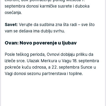
septembra donosi karmičke susrete i duboka
osećanja.
Savet:
Verujte da sudbina zna šta radi – sve što
vam se dešava ima dublju svrhu.
Ovan: Novo poverenje u ljubav
Posle teškog perioda, Ovnovi dobijaju priliku da
izleče srce. Ulazak Merkura u Vagu 18. septembra
pokreće kuću odnosa, a 22. septembra Sunce u
Vagi donosi sezonu partnerstava i topline.