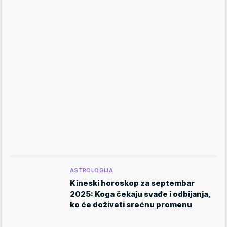
ASTROLOGIJA
Kineski horoskop za septembar
2025: Koga čekaju svađe i odbijanja,
ko će doživeti srećnu promenu