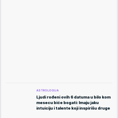
ASTROLOGIJA
Ljudi rođeni ovih 6 datuma u bilo kom
mesecu biće bogati: Imaju jaku
intuiciju i talente koji inspirišu druge