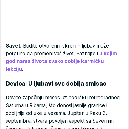
Savet:
Budite otvoreni i iskreni – ljubav može
potpuno da promeni vaš život. Saznajte i
u kojim
godinama života svako dobije karmičku
lekciju
.
Devica: U ljubavi sve dobija smisao
Device započinju mesec uz podršku retrogradnog
Saturna u Ribama, što donosi jasnije granice i
ozbiljnije odluke u vezama. Jupiter u Raku 3.
septembra, stvara povoljan aspekt sa Severnim
čvorom, dok pomračenje punog Meseca 7.