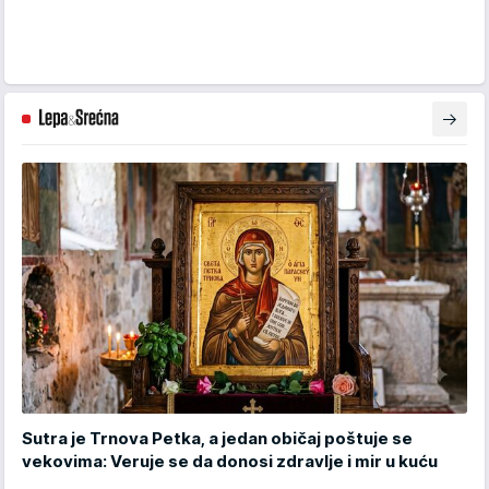
Sutra je Trnova Petka, a jedan običaj poštuje se
vekovima: Veruje se da donosi zdravlje i mir u kuću