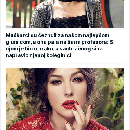
Muškarci su čeznuli za našom najlepšom
glumicom, a ona pala na šarm profesora: S
njom je bio u braku, a vanbračnog sina
napravio njenoj koleginici