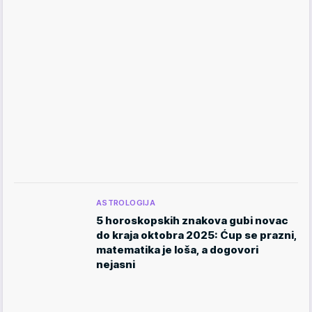
ASTROLOGIJA
5 horoskopskih znakova gubi novac
do kraja oktobra 2025: Ćup se prazni,
matematika je loša, a dogovori
nejasni