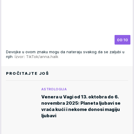
00:10
Devojke u ovom znaku mogu da nateraju svakog da se zaljubi u
njih
Izvor: TikTok/anna.halk
PROČITAJTE JOŠ
ASTROLOGIJA
Venera u Vagi od 13. oktobra do 6.
novembra 2025: Planeta ljubavi se
vraća kući i nekome donosi magiju
ljubavi