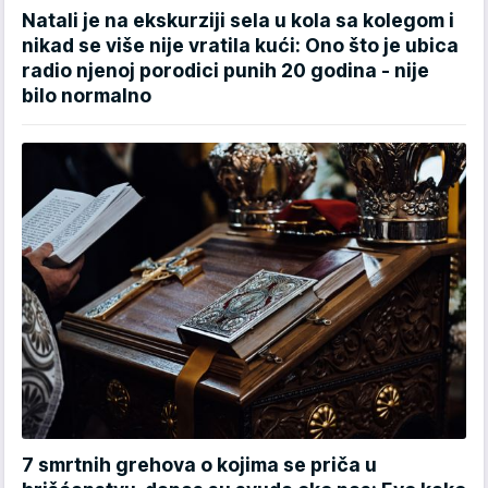
Natali je na ekskurziji sela u kola sa kolegom i
nikad se više nije vratila kući: Ono što je ubica
radio njenoj porodici punih 20 godina - nije
bilo normalno
7 smrtnih grehova o kojima se priča u