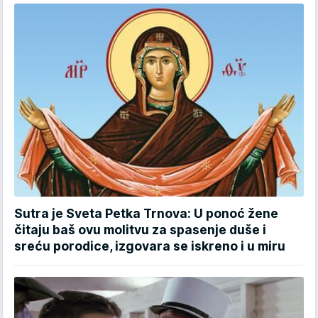
Sutra je Sveta Petka Trnova: U ponoć žene
čitaju baš ovu molitvu za spasenje duše i
sreću porodice, izgovara se iskreno i u miru