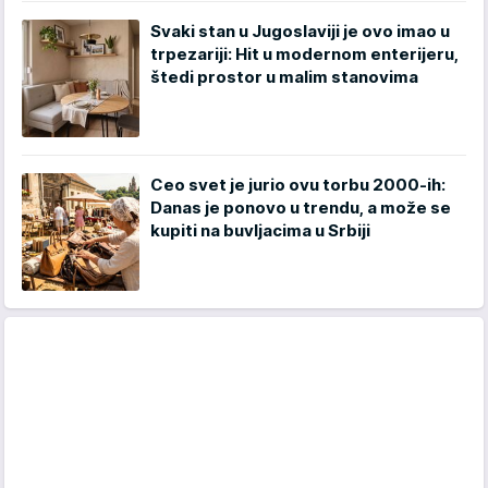
Svaki stan u Jugoslaviji je ovo imao u
trpezariji: Hit u modernom enterijeru,
štedi prostor u malim stanovima
Ceo svet je jurio ovu torbu 2000-ih:
Danas je ponovo u trendu, a može se
kupiti na buvljacima u Srbiji