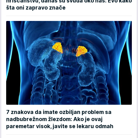
hrišćanstvu, danas su svuda oko nas: Evo kako
šta oni zapravo znače
7 znakova da imate ozbiljan problem sa
nadbubrežnom žlezdom: Ako je ovaj
paremetar visok, javite se lekaru odmah