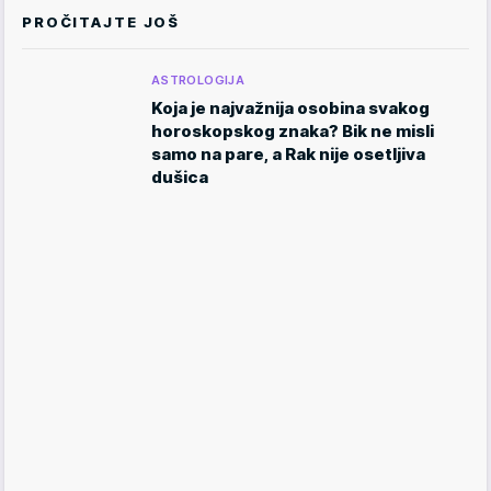
PROČITAJTE JOŠ
ASTROLOGIJA
Koja je najvažnija osobina svakog
horoskopskog znaka? Bik ne misli
samo na pare, a Rak nije osetljiva
dušica