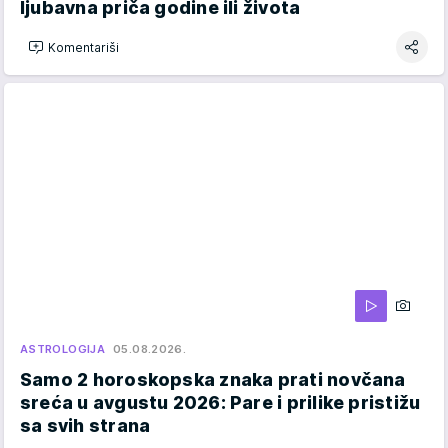
ljubavna priča godine ili života
Komentariši
ASTROLOGIJA
05.08.2026.
Samo 2 horoskopska znaka prati novčana
sreća u avgustu 2026: Pare i prilike pristižu
sa svih strana