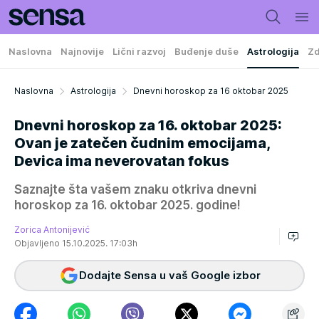
Naslovna
Najnovije
Lični razvoj
Buđenje duše
Astrologija
Zd
Naslovna
Astrologija
Dnevni horoskop za 16 oktobar 2025
Dnevni horoskop za 16. oktobar 2025:
Ovan je zatečen čudnim emocijama,
Devica ima neverovatan fokus
Saznajte šta vašem znaku otkriva dnevni
horoskop za 16. oktobar 2025. godine!
Zorica Antonijević
Objavljeno 15.10.2025. 17:03h
Dodajte Sensa u vaš Google izbor