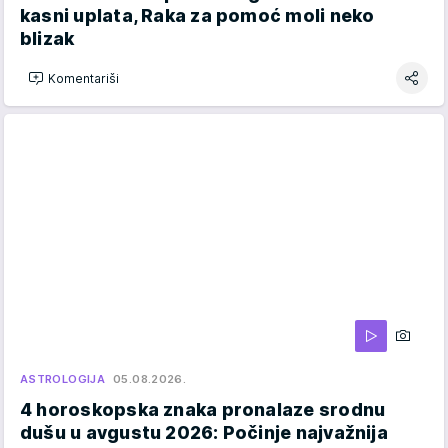
kasni uplata, Raka za pomoć moli neko
blizak
Komentariši
ASTROLOGIJA
05.08.2026.
4 horoskopska znaka pronalaze srodnu
dušu u avgustu 2026: Počinje najvažnija