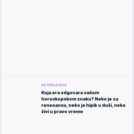
ASTROLOGIJA
Koja era odgovara vašem
horoskopskom znaku? Neko je za
renesansu, neko je hipik u duši, neko
živi u pravo vreme