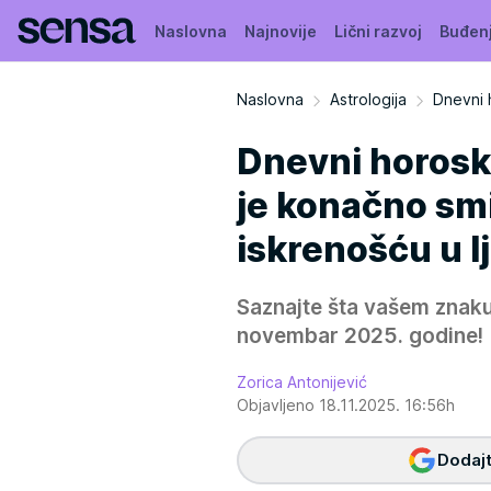
Naslovna
Najnovije
Lični razvoj
Buđen
Naslovna
Astrologija
Dnevni 
Dnevni horosk
je konačno smi
iskrenošću u l
Saznajte šta vašem znaku
novembar 2025. godine!
Zorica Antonijević
Objavljeno 18.11.2025. 16:56h
Dodajt