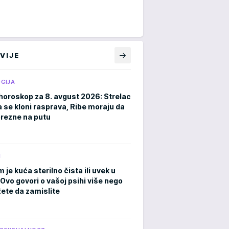
VIJE
GIJA
horoskop za 8. avgust 2026: Strelac
a se kloni rasprava, Ribe moraju da
rezne na putu
M
m je kuća sterilno čista ili uvek u
Ovo govori o vašoj psihi više nego
ete da zamislite