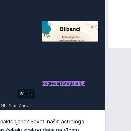
Pogledaj fotogaleriju
1/12
2025.
Foto: Canva
aklonjene? Saveti naših astrologa
 vas čekaju svakog dana na Viberu.