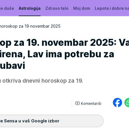
je duše
Astrologija
Zdravo telo
Moj dom
Lepota i dobre n
horoskop za 19 novembar 2025
op za 19. novembar 2025: V
rena, Lav ima potrebu za
jubavi
 otkriva dnevni horoskop za 19.
Komentariši
e Sensa u vaš Google izbor