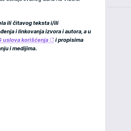
 ili čitavog teksta i/ili
enja i linkovanja izvora i autora, a u
uslova korišćenja
i propisima
nju i medijima.