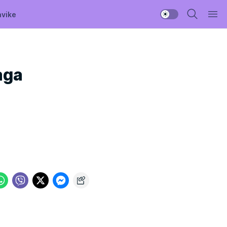
avike
aga