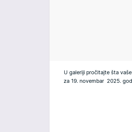
U galeriji pročitajte šta v
za 19. novembar 2025. go