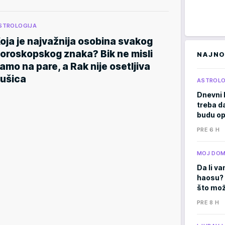
STROLOGIJA
oja je najvažnija osobina svakog
oroskopskog znaka? Bik ne misli
NAJNO
amo na pare, a Rak nije osetljiva
ušica
ASTROLO
Dnevni 
treba d
budu op
PRE 6 H
MOJ DO
Da li va
haosu? 
što mož
PRE 8 H