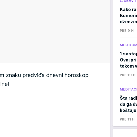
LJUBAV 
Kako ra
Bumerima
dženzer
PRE 9 H
MOJ DO
1 sastoj
Ovaj pri
tokom v
ašem znaku predviđa dnevni horoskop
PRE 10 H
dine!
MEDITACI
Šta radi
da ga d
koštaju
PRE 11 H