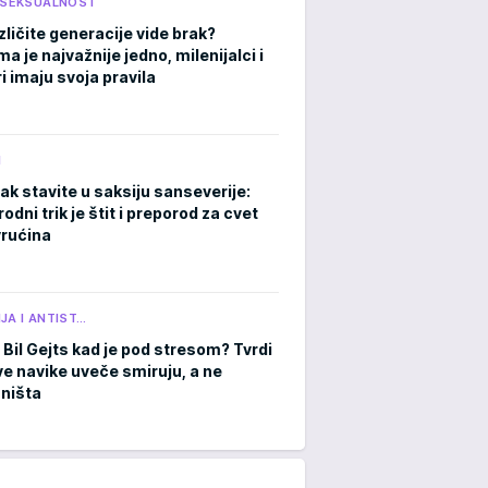
I SEKSUALNOST
zličite generacije vide brak?
 je najvažnije jedno, milenijalci i
i imaju svoja pravila
M
ak stavite u saksiju sanseverije:
rodni trik je štit i preporod za cvet
rućina
JA I ANTIST…
 Bil Gejts kad je pod stresom? Tvrdi
ve navike uveče smiruju, a ne
 ništa