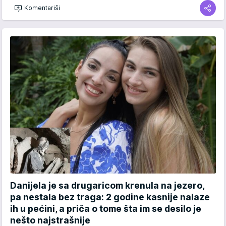
Komentariši
Danijela je sa drugaricom krenula na jezero,
pa nestala bez traga: 2 godine kasnije nalaze
ih u pećini, a priča o tome šta im se desilo je
nešto najstrašnije