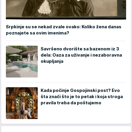
Srpkinje su se nekad zvale ovako: Koliko žena danas
poznajete sa ovim imenima?
Savršeno dvorište sa bazenom iz 3
dela: Oaza za uživanje i nezaboravna
okupljanja
Kada počinje Gospojinski post? Evo
šta znači što je to petak i koja stroga
pravila treba da poštujemo