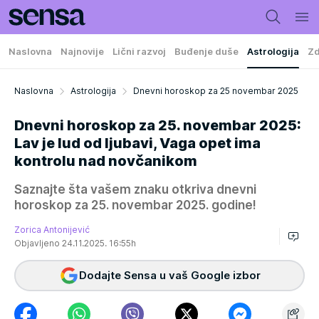
Naslovna
Najnovije
Lični razvoj
Buđenje duše
Astrologija
Zd
Naslovna
Astrologija
Dnevni horoskop za 25 novembar 2025
Dnevni horoskop za 25. novembar 2025:
Lav je lud od ljubavi, Vaga opet ima
kontrolu nad novčanikom
Saznajte šta vašem znaku otkriva dnevni
horoskop za 25. novembar 2025. godine!
Zorica Antonijević
Objavljeno 24.11.2025. 16:55h
Dodajte Sensa u vaš Google izbor