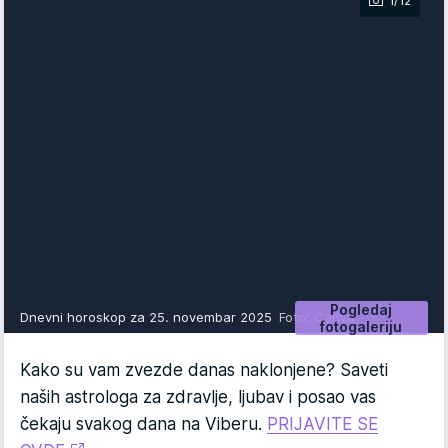
1/12
Pogledaj
Dnevni horoskop za 25. novembar 2025
Foto: Canva
fotogaleriju
Kako su vam zvezde danas naklonjene? Saveti
naših astrologa za zdravlje, ljubav i posao vas
čekaju svakog dana na Viberu.
PRIJAVITE SE