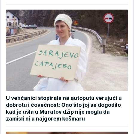
U venčanici stopirala na autoputu verujući u
dobrotu i čovečnost: Ono što joj se dogodilo
kad je ušla u Muratov džip nije mogla da
zamisli ni u najgorem košmaru