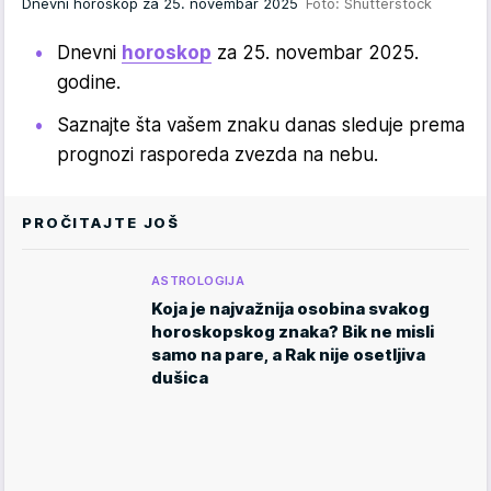
Dnevni horoskop za 25. novembar 2025
Foto: Shutterstock
Dnevni
horoskop
za 25. novembar 2025.
godine.
Saznajte šta vašem znaku danas sleduje prema
prognozi rasporeda zvezda na nebu.
PROČITAJTE JOŠ
ASTROLOGIJA
Koja je najvažnija osobina svakog
horoskopskog znaka? Bik ne misli
samo na pare, a Rak nije osetljiva
dušica