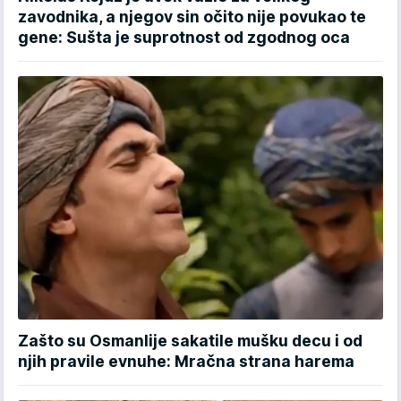
zavodnika, a njegov sin očito nije povukao te
gene: Sušta je suprotnost od zgodnog oca
Zašto su Osmanlije sakatile mušku decu i od
njih pravile evnuhe: Mračna strana harema