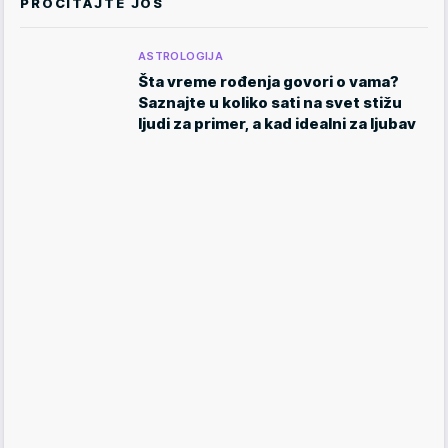
PROČITAJTE JOŠ
ASTROLOGIJA
Šta vreme rođenja govori o vama?
Saznajte u koliko sati na svet stižu
ljudi za primer, a kad idealni za ljubav