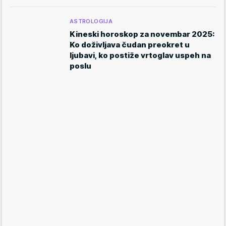
ASTROLOGIJA
Kineski horoskop za novembar 2025:
Ko doživljava čudan preokret u
ljubavi, ko postiže vrtoglav uspeh na
poslu