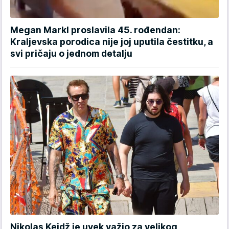
Megan Markl proslavila 45. rođendan:
Kraljevska porodica nije joj uputila čestitku, a
svi pričaju o jednom detalju
Nikolas Kejdž je uvek važio za velikog