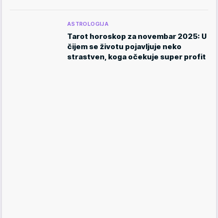
ASTROLOGIJA
Tarot horoskop za novembar 2025: U
čijem se životu pojavljuje neko
strastven, koga očekuje super profit