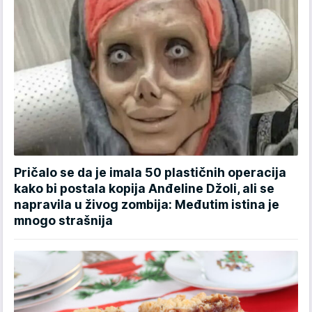
Pričalo se da je imala 50 plastičnih operacija
kako bi postala kopija Anđeline Džoli, ali se
napravila u živog zombija: Međutim istina je
mnogo strašnija