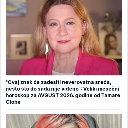
"Ovaj znak će zadesiti neverovatna sreća,
nešto što do sada nije viđeno": Veliki mesečni
horoskop za AVGUST 2026. godine od Tamare
Globe