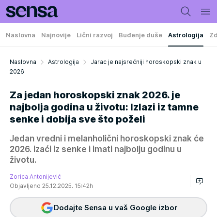
Naslovna
Najnovije
Lični razvoj
Buđenje duše
Astrologija
Zd
Naslovna
Astrologija
Jarac je najsrećniji horoskopski znak u
2026
Za jedan horoskopski znak 2026. je
najbolja godina u životu: Izlazi iz tamne
senke i dobija sve što poželi
Jedan vredni i melanholični horoskopski znak će
2026. izaći iz senke i imati najbolju godinu u
životu.
Zorica Antonijević
Objavljeno 25.12.2025. 15:42h
Dodajte Sensa u vaš Google izbor