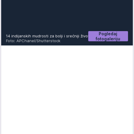
Pogledaj
14 indijanskih mudrosti za bolji i srećniji život
fotogaleriju
Foto: APChanel/Shutterstock