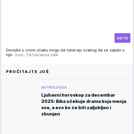
00:10
Devojke u ovom znaku mogu da nateraju svakog da se zaljubi u
njih
Izvor: TikTok/anna.halk
PROČITAJTE JOŠ
ASTROLOGIJA
Ljubavni horoskop za decembar
2025: Bika očekuje drama koja menja
sve, a evo ko će biti zaljubljen i
zbunjen