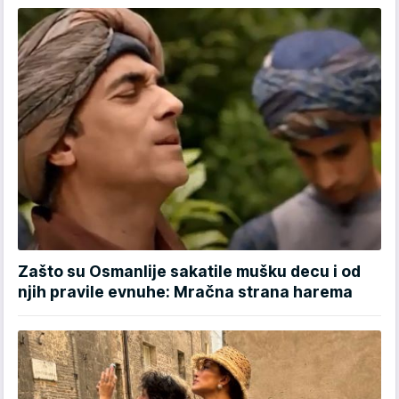
Zašto su Osmanlije sakatile mušku decu i od
njih pravile evnuhe: Mračna strana harema