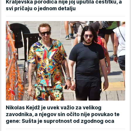
Kraljevska porodica nije joj uputila čestitku, a
svi pričaju o jednom detalju
Nikolas Kejdž je uvek važio za velikog
zavodnika, a njegov sin očito nije povukao te
gene: Sušta je suprotnost od zgodnog oca