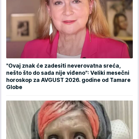
"Ovaj znak će zadesiti neverovatna sreća,
nešto što do sada nije viđeno": Veliki mesečni
horoskop za AVGUST 2026. godine od Tamare
Globe