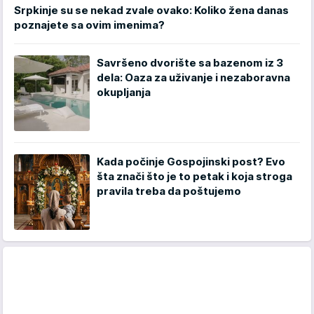
Srpkinje su se nekad zvale ovako: Koliko žena danas
poznajete sa ovim imenima?
Savršeno dvorište sa bazenom iz 3
dela: Oaza za uživanje i nezaboravna
okupljanja
Kada počinje Gospojinski post? Evo
šta znači što je to petak i koja stroga
pravila treba da poštujemo