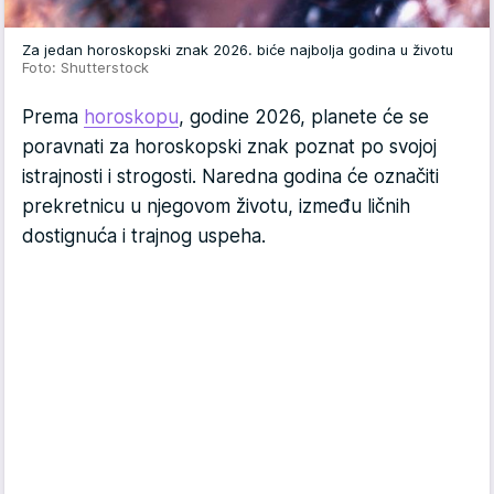
Za jedan horoskopski znak 2026. biće najbolja godina u životu
Foto: Shutterstock
Prema
horoskopu
, godine 2026, planete će se
poravnati za horoskopski znak poznat po svojoj
istrajnosti i strogosti. Naredna godina će označiti
prekretnicu u njegovom životu, između ličnih
dostignuća i trajnog uspeha.