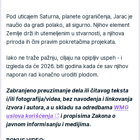
Pod uticajem Saturna, planete ograničenja, Jarac je
naučio da gradi polako, ali sigurno. Njihov element
Zemlje drži ih utemeljenim u stvarnosti, a njihova
priroda ih čini pravim pokretačima projekata.
Iako ne traže pažnju, ciljaju na opipljiv uspeh - i
izgleda da će 2026. biti godina kada će sav njihov
naporan rad konačno uroditi plodom.
Zabranjeno preuzimanje dela ili čitavog teksta
i/ili fotografija/videa, bez navođenja i linkovanja
izvora i autora, a u skladu sa odredbama
WMG
uslova korišćenja
i propisima Zakona o
javnom informisanju i medijima.