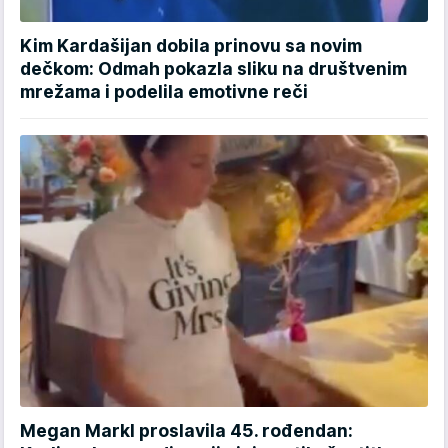
Kim Kardašijan dobila prinovu sa novim
dečkom: Odmah pokazla sliku na društvenim
mrežama i podelila emotivne reči
Megan Markl proslavila 45. rođendan: