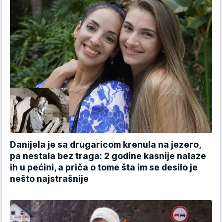
Danijela je sa drugaricom krenula na jezero,
pa nestala bez traga: 2 godine kasnije nalaze
ih u pećini, a priča o tome šta im se desilo je
nešto najstrašnije