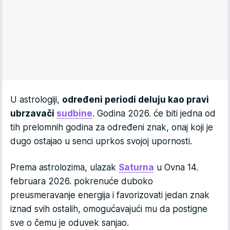
U astrologiji,
određeni periodi deluju kao pravi
ubrzavači
sudbine
. Godina 2026. će biti jedna od
tih prelomnih godina za određeni znak, onaj koji je
dugo ostajao u senci uprkos svojoj upornosti.
Prema astrolozima, ulazak
Saturna
u Ovna 14.
februara 2026. pokrenuće duboko
preusmeravanje energija i favorizovati jedan znak
iznad svih ostalih, omogućavajući mu da postigne
sve o čemu je oduvek sanjao.