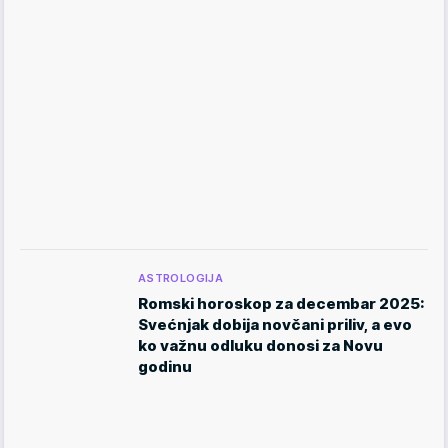
ASTROLOGIJA
Romski horoskop za decembar 2025:
Svećnjak dobija novčani priliv, a evo
ko važnu odluku donosi za Novu
godinu