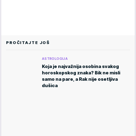
PROČITAJTE JOŠ
ASTROLOGIJA
Koja je najvažnija osobina svakog
horoskopskog znaka? Bik ne misli
samo na pare, a Rak nije osetljiva
dušica