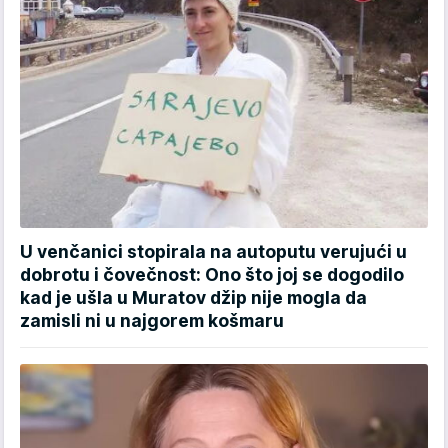
U venčanici stopirala na autoputu verujući u
dobrotu i čovečnost: Ono što joj se dogodilo
kad je ušla u Muratov džip nije mogla da
zamisli ni u najgorem košmaru