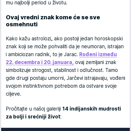
mu najbolji period u životu.
Ovaj vredni znak kome će se sve
osmehnuti
Kako kažu astrolozi„ ako postoji jedan horoskopski
znak koji se može pohvaliti da je neumoran, istrajan
i ambiciozan radnik, to je Jarac.
Rođeni između
22. decembra i 20. januara,
ovaj zemljani znak
simbolizuje strogost, stabilnost i odlučnost. Tamo
gde drugi postaju umorni, Jarčevi istrajavaju, vođeni
svojom instinktivnom potrebom da ostvare svoje
ciljeve.
Pročitajte u našoj galeriji
14 indijanskih mudrosti
za bolji i srećniji život
: