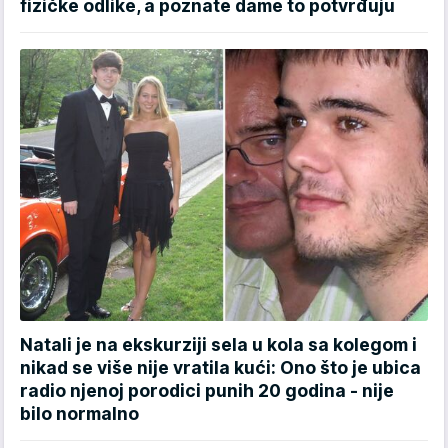
fizičke odlike, a poznate dame to potvrđuju
Natali je na ekskurziji sela u kola sa kolegom i
nikad se više nije vratila kući: Ono što je ubica
radio njenoj porodici punih 20 godina - nije
bilo normalno