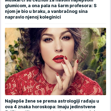
glumicom, a ona pala na šarm profesora: S
njom je bio u braku, a vanbračnog sina
napravio njenoj koleginici
Najlepše žene se prema astrologiji rađaju u
ova 4 znaka horoskopa: Imaju jedinstvene