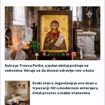
Sutra je Trnova Petka, a jedan običaj poštuje se
vekovima: Veruje se da donosi zdravlje i mir u kuću
Svaki stan u Jugoslaviji je ovo imao u
trpezariji: Hit u modernom enterijeru,
štedi prostor u malim stanovima