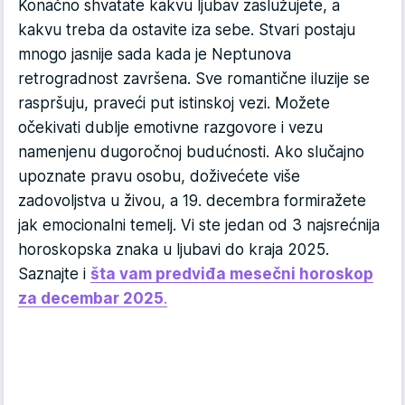
Konačno shvatate kakvu ljubav zaslužujete, a
kakvu treba da ostavite iza sebe. Stvari postaju
mnogo jasnije sada kada je Neptunova
retrogradnost završena. Sve romantične iluzije se
raspršuju, praveći put istinskoj vezi. Možete
očekivati dublje emotivne razgovore i vezu
namenjenu dugoročnoj budućnosti. Ako slučajno
upoznate pravu osobu, doživećete više
zadovoljstva u živou, a 19. decembra formiražete
jak emocionalni temelj. Vi ste jedan od 3 najsrećnija
horoskopska znaka u ljubavi do kraja 2025.
Saznajte i
šta vam predviđa mesečni horoskop
za decembar 2025
.