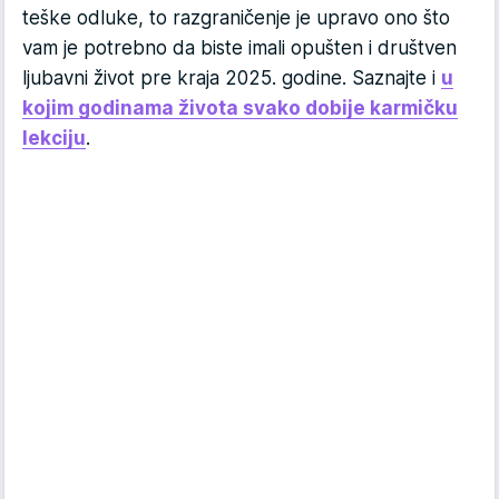
teške odluke, to razgraničenje je upravo ono što
vam je potrebno da biste imali opušten i društven
ljubavni život pre kraja 2025. godine. Saznajte i
u
kojim godinama života svako dobije karmičku
lekciju
.