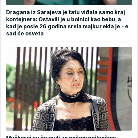
Dragana iz Sarajeva je tatu viđala samo kraj
kontejnera: Ostavili je u bolnici kao bebu, a
kad je posle 26 godina srela majku rekla je - e
sad će osveta
Muškarci su čeznuli za našom najlepšom