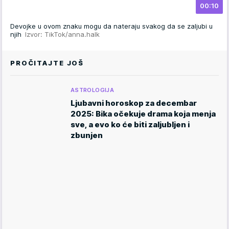
00:10
Devojke u ovom znaku mogu da nateraju svakog da se zaljubi u
njih
Izvor: TikTok/anna.halk
PROČITAJTE JOŠ
ASTROLOGIJA
Ljubavni horoskop za decembar
2025: Bika očekuje drama koja menja
sve, a evo ko će biti zaljubljen i
zbunjen