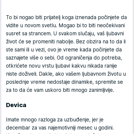
To bi nogao biti prijatelj koga iznenada počinjete da
vidite u novom svetlu. Mogao bi to biti neočekivani
susret sa strancem. U svakom slučaju, vaš ljubavni
život će se promeniti nabolje. Bez obzira na to da li
ste sami ili u vezi, ovo je vreme kada počinjete da
saznajete više o sebi. Od ograničenja do potreba,
otkrićete novu vrstu ljubavi kakvu nikada ranije
niste doživeli. Dakle, ako vašem ljubavnom životu u
poslednje vreme nedostaje dinamike, spremite se
za to da će vam uskoro biti mnogo zanimljivije.
Devica
Imate mnogo razloga za uzbuđenje, jer je
decembar za vas najemotivniji mesec u godini.