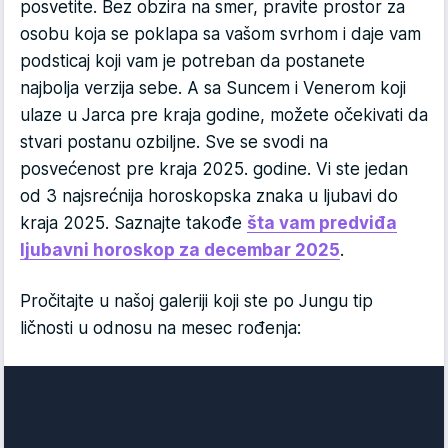
posvetite. Bez obzira na smer, pravite prostor za
osobu koja se poklapa sa vašom svrhom i daje vam
podsticaj koji vam je potreban da postanete
najbolja verzija sebe. A sa Suncem i Venerom koji
ulaze u Jarca pre kraja godine, možete očekivati da
stvari postanu ozbiljne. Sve se svodi na
posvećenost pre kraja 2025. godine. Vi ste jedan
od 3 najsrećnija horoskopska znaka u ljubavi do
kraja 2025. Saznajte takođe
šta vam predviđa
ljubavni horoskop za decembar 2025
.
Pročitajte u našoj galeriji koji ste po Jungu tip
ličnosti u odnosu na mesec rođenja: