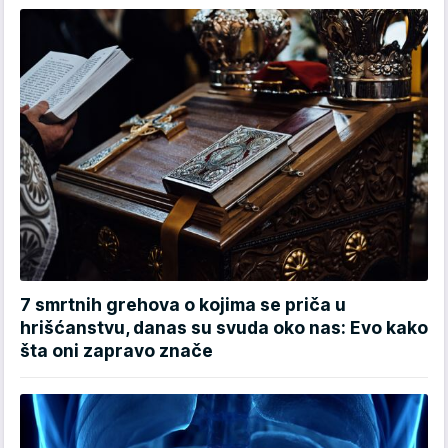
7 smrtnih grehova o kojima se priča u
hrišćanstvu, danas su svuda oko nas: Evo kako
šta oni zapravo znače