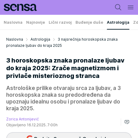
Naslovna
Najnovije
Lični razvoj
Buđenje duše
Astrologija
Zd
Naslovna
Astrologija
3 najsrećnija horoskopska znaka
pronalaze ljubav do kraja 2025
3 horoskopska znaka pronalaze ljubav
do kraja 2025: Zrače magnetizmom i
privlače misterioznog stranca
Astrološke prilike otvaraju srca za ljubav, a 3
horoskopska znaka su predodređena da
upoznaju idealnu osobu i pronalaze ljubav do
kraja 2025.
Zorica Antonijević
Objavljeno 16.12.2025. 7:00h