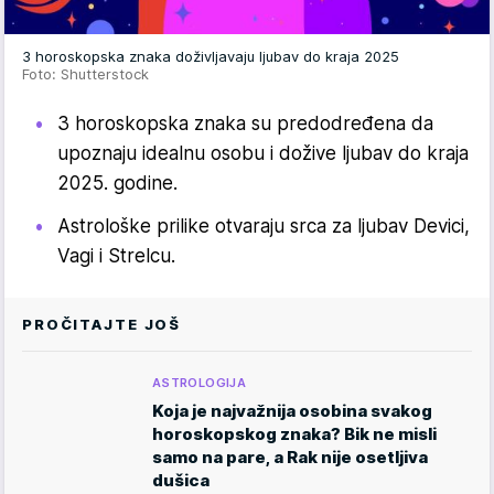
3 horoskopska znaka doživljavaju ljubav do kraja 2025
Foto: Shutterstock
3 horoskopska znaka su predodređena da
upoznaju idealnu osobu i dožive ljubav do kraja
2025. godine.
Astrološke prilike otvaraju srca za ljubav Devici,
Vagi i Strelcu.
PROČITAJTE JOŠ
ASTROLOGIJA
Koja je najvažnija osobina svakog
horoskopskog znaka? Bik ne misli
samo na pare, a Rak nije osetljiva
dušica