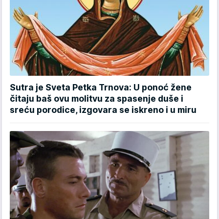
Sutra je Sveta Petka Trnova: U ponoć žene
čitaju baš ovu molitvu za spasenje duše i
sreću porodice, izgovara se iskreno i u miru