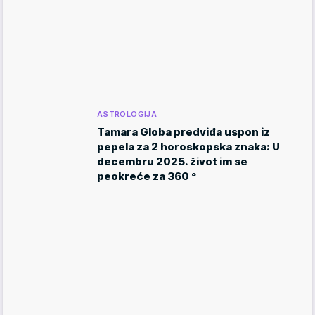
ASTROLOGIJA
Tamara Globa predviđa uspon iz
pepela za 2 horoskopska znaka: U
decembru 2025. život im se
peokreće za 360 °