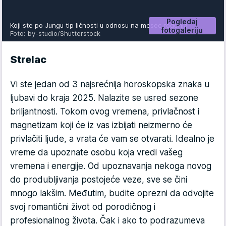
Pogledaj
Koji ste po Jungu tip ličnosti u odnosu na mesec rođenja
fotogaleriju
Foto: by-studio/Shutterstock
Strelac
Vi ste jedan od 3 najsrećnija horoskopska znaka u
ljubavi do kraja 2025. Nalazite se usred sezone
briljantnosti. Tokom ovog vremena, privlačnost i
magnetizam koji će iz vas izbijati neizmerno će
privlačiti ljude, a vrata će vam se otvarati. Idealno je
vreme da upoznate osobu koja vredi vašeg
vremena i energije. Od upoznavanja nekoga novog
do produbljivanja postojeće veze, sve se čini
mnogo lakšim. Međutim, budite oprezni da odvojite
svoj romantični život od porodičnog i
profesionalnog života. Čak i ako to podrazumeva