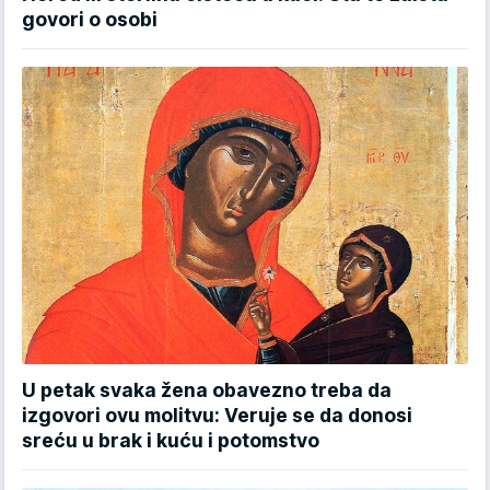
govori o osobi
U petak svaka žena obavezno treba da
izgovori ovu molitvu: Veruje se da donosi
sreću u brak i kuću i potomstvo