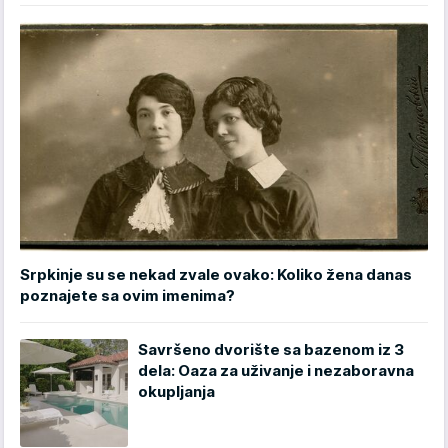
Srpkinje su se nekad zvale ovako: Koliko žena danas
poznajete sa ovim imenima?
Savršeno dvorište sa bazenom iz 3
dela: Oaza za uživanje i nezaboravna
okupljanja