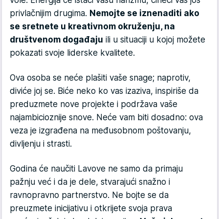
privlačnijim drugima.
Nemojte se iznenaditi ako
se sretnete u kreativnom okruženju, na
društvenom događaju
ili u situaciji u kojoj možete
pokazati svoje liderske kvalitete.
Ova osoba se neće plašiti vaše snage; naprotiv,
diviće joj se. Biće neko ko vas izaziva, inspiriše da
preduzmete nove projekte i podržava vaše
najambicioznije snove. Neće vam biti dosadno: ova
veza je izgrađena na međusobnom poštovanju,
divljenju i strasti.
Godina će naučiti Lavove ne samo da primaju
pažnju već i da je dele, stvarajući snažno i
ravnopravno partnerstvo. Ne bojte se da
preuzmete inicijativu i otkrijete svoja prava