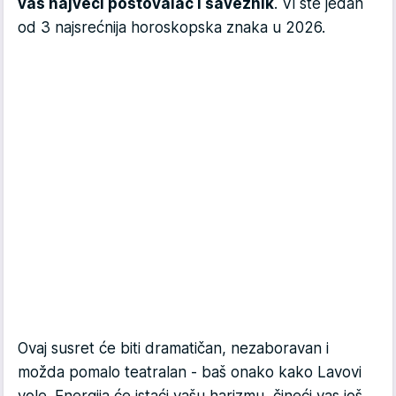
vaš najveći poštovalac i saveznik
. Vi ste jedan
od 3 najsrećnija horoskopska znaka u 2026.
Ovaj susret će biti dramatičan, nezaboravan i
možda pomalo teatralan - baš onako kako Lavovi
vole. Energija će istaći vašu harizmu, čineći vas još