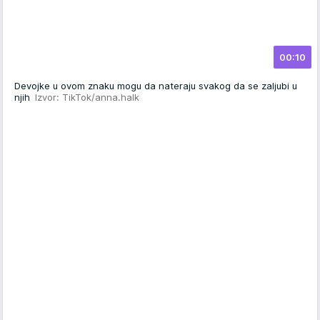
00:10
Devojke u ovom znaku mogu da nateraju svakog da se zaljubi u
njih
Izvor: TikTok/anna.halk