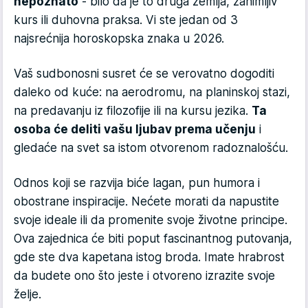
nepoznato
- bilo da je to druga zemlja, zanimljiv
kurs ili duhovna praksa. Vi ste jedan od 3
najsrećnija horoskopska znaka u 2026.
Vaš sudbonosni susret će se verovatno dogoditi
daleko od kuće: na aerodromu, na planinskoj stazi,
na predavanju iz filozofije ili na kursu jezika.
Ta
osoba će deliti vašu ljubav prema učenju
i
gledaće na svet sa istom otvorenom radoznalošću.
Odnos koji se razvija biće lagan, pun humora i
obostrane inspiracije. Nećete morati da napustite
svoje ideale ili da promenite svoje životne principe.
Ova zajednica će biti poput fascinantnog putovanja,
gde ste dva kapetana istog broda. Imate hrabrost
da budete ono što jeste i otvoreno izrazite svoje
želje.