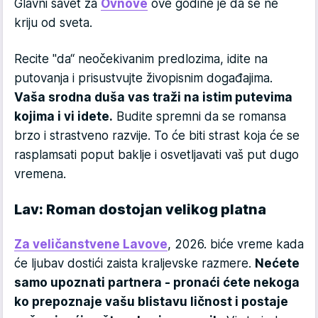
Glavni savet za
Ovnove
ove godine je da se ne
kriju od sveta.
Recite "da“ neočekivanim predlozima, idite na
putovanja i prisustvujte živopisnim događajima.
Vaša srodna duša vas traži na istim putevima
kojima i vi idete.
Budite spremni da se romansa
brzo i strastveno razvije. To će biti strast koja će se
rasplamsati poput baklje i osvetljavati vaš put dugo
vremena.
Lav: Roman dostojan velikog platna
Za veličanstvene Lavove
, 2026. biće vreme kada
će ljubav dostići zaista kraljevske razmere.
Nećete
samo upoznati partnera - pronaći ćete nekoga
ko prepoznaje vašu blistavu ličnost i postaje