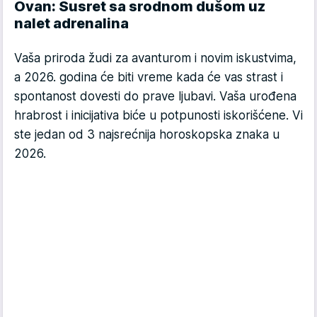
Ovan: Susret sa srodnom dušom uz
nalet adrenalina
Vaša priroda žudi za avanturom i novim iskustvima,
a 2026. godina će biti vreme kada će vas strast i
spontanost dovesti do prave ljubavi. Vaša urođena
hrabrost i inicijativa biće u potpunosti iskorišćene. Vi
ste jedan od 3 najsrećnija horoskopska znaka u
2026.