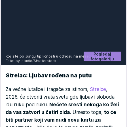
Pogledaj
Koji ste po Jungu tip ličnosti u odnosu na mesec rođenja
fotogaleriju
Foto: by-studio/Shutterstock
Strelac: Ljubav rođena na putu
Za večne lutalice i tragače za istinom,
Strelce
,
2026. će otvoriti vrata svetu gde ljubav i sloboda
idu ruku pod ruku.
Nećete sresti nekoga ko želi
da vas zatvori u četiri zida
. Umesto toga,
to će
biti partner koji vam nudi novu kartu za