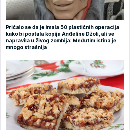
Pričalo se da je imala 50 plastičnih operacija
kako bi postala kopija Anđeline Džoli, ali se
napravila u živog zombija: Međutim istina je
mnogo strašnija