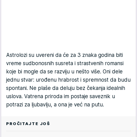
Astrolozi su uvereni da će za 3 znaka godina biti
vreme sudbonosnih susreta i strastvenih romansi
koje bi mogle da se razviju u nešto više. Oni dele
jednu stvar: urođenu hrabrost i spremnost da budu
spontani. Ne plaše da deluju bez čekanja idealnih
uslova. Vatrena priroda im postaje saveznik u
potrazi za ljubavlju, a ona je već na putu.
PROČITAJTE JOŠ