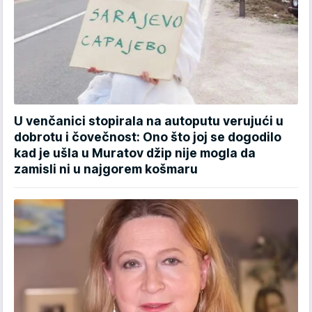
U venčanici stopirala na autoputu verujući u
dobrotu i čovečnost: Ono što joj se dogodilo
kad je ušla u Muratov džip nije mogla da
zamisli ni u najgorem košmaru