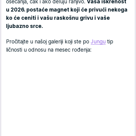
osećanja, čak i ako deluju ranjivo.
Vaša iskrenost
u 2026. postaće magnet koji će privući nekoga
ko će ceniti i vašu raskošnu grivu i vaše
ljubazno srce.
Pročitajte u našoj galeriji koji ste po
Jungu
tip
ličnosti u odnosu na mesec rođenja: