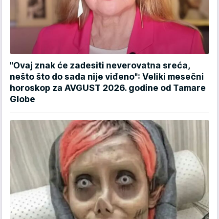
"Ovaj znak će zadesiti neverovatna sreća,
nešto što do sada nije viđeno": Veliki mesečni
horoskop za AVGUST 2026. godine od Tamare
Globe