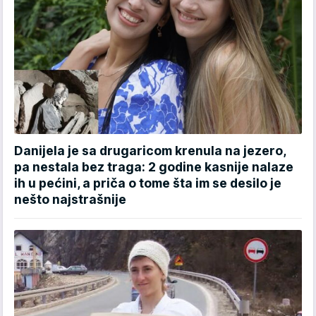
Danijela je sa drugaricom krenula na jezero,
pa nestala bez traga: 2 godine kasnije nalaze
ih u pećini, a priča o tome šta im se desilo je
nešto najstrašnije