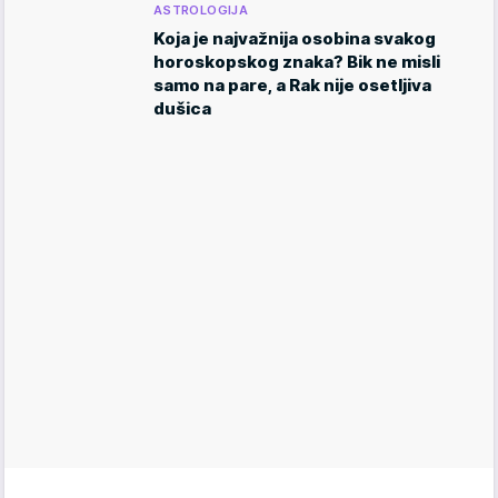
ASTROLOGIJA
Koja je najvažnija osobina svakog
horoskopskog znaka? Bik ne misli
samo na pare, a Rak nije osetljiva
dušica