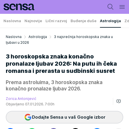
Naslovna
Najnovije
Lični razvoj
Buđenje duše
Astrologija
Zd
Naslovna
Astrologija
3 najsrećnija horoskopska znaka u
ljubavi u 2026
3 horoskopska znaka konačno
pronalaze ljubav 2026: Na putu ih čeka
romansa i prerasta u sudbinski susret
Prema astroluima, 3 horoskopska znaka
konačno pronalaze ljubav 2026.
Zorica Antonijević
Objavljeno 07.01.2026. 7:00h
Dodajte Sensa u vaš Google izbor