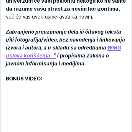
univerzum će vam pokloniti nekoga ko ne samo
da razume vašu strast za novim horizontima,
već će vas uvek usmeravati ka novim.
Zabranjeno preuzimanje dela ili čitavog teksta
i/ili fotografija/videa, bez navođenja i linkovanja
izvora i autora, a u skladu sa odredbama
WMG
uslova korišćenja
i propisima Zakona o
javnom informisanju i medijima.
BONUS VIDEO: