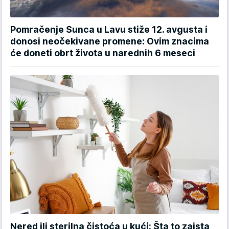
Pomračenje Sunca u Lavu stiže 12. avgusta i
donosi neočekivane promene: Ovim znacima
će doneti obrt života u narednih 6 meseci
Nered ili sterilna čistoća u kući: Šta to zaista