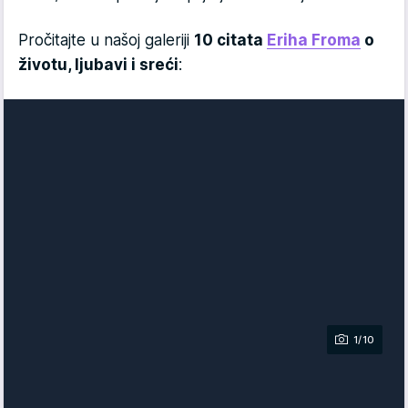
Pročitajte u našoj galeriji
10 citata
Eriha Froma
o
životu, ljubavi i sreći
:
1/10