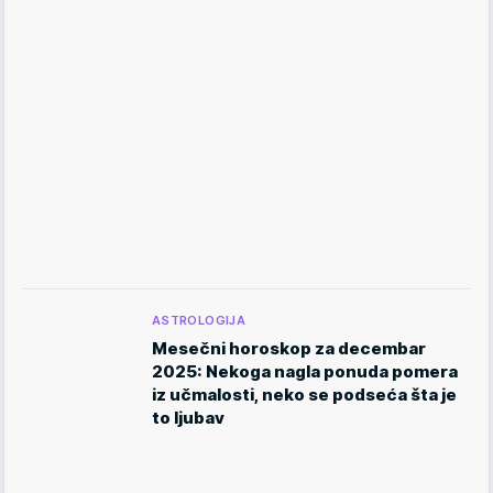
ASTROLOGIJA
Mesečni horoskop za decembar
2025: Nekoga nagla ponuda pomera
iz učmalosti, neko se podseća šta je
to ljubav