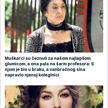
Muškarci su čeznuli za našom najlepšom
glumicom, a ona pala na šarm profesora: S
njom je bio u braku, a vanbračnog sina
napravio njenoj koleginici