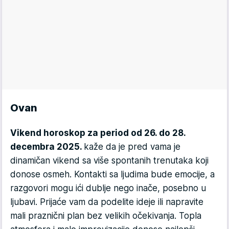
Ovan
Vikend horoskop za period od 26. do 28.
decembra 2025.
kaže da je pred vama je
dinamičan vikend sa više spontanih trenutaka koji
donose osmeh. Kontakti sa ljudima bude emocije, a
razgovori mogu ići dublje nego inače, posebno u
ljubavi. Prijaće vam da podelite ideje ili napravite
mali praznični plan bez velikih očekivanja. Topla