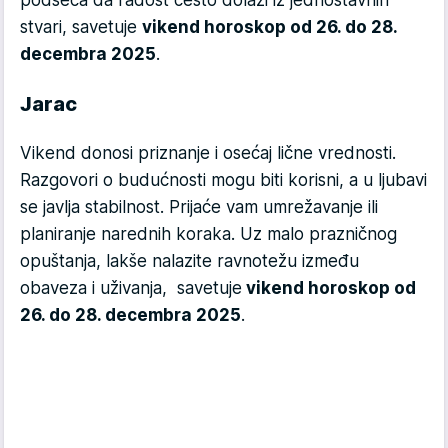
stvari, savetuje
vikend horoskop od 26. do 28.
decembra 2025
.
Jarac
Vikend donosi priznanje i osećaj lične vrednosti.
Razgovori o budućnosti mogu biti korisni, a u ljubavi
se javlja stabilnost. Prijaće vam umrežavanje ili
planiranje narednih koraka. Uz malo prazničnog
opuštanja, lakše nalazite ravnotežu između
obaveza i uživanja, savetuje
vikend horoskop od
26. do 28. decembra 2025
.