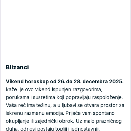
Blizanci
Vikend horoskop od 26. do 28. decembra 2025.
kaže je ovo vikend ispunjen razgovorima,
porukama i susretima koji popravljaju raspoloženje.
Vaša reč ima težinu, a u ljubavi se otvara prostor za
iskrenu razmenu emocija. Prijaće vam spontano
okupljanje ili zajednički obrok. Uz malo prazničnog
duha, odnosi postaju topliji i jednostavniji.