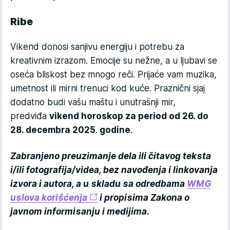
Ribe
Vikend donosi sanjivu energiju i potrebu za
kreativnim izrazom. Emocije su nežne, a u ljubavi se
oseća bliskost bez mnogo reči. Prijaće vam muzika,
umetnost ili mirni trenuci kod kuće. Praznični sjaj
dodatno budi vašu maštu i unutrašnji mir,
predviđa
vikend horoskop za period od 26. do
28. decembra 2025
.
godine
.
Zabranjeno preuzimanje dela ili čitavog teksta
i/ili fotografija/videa, bez navođenja i linkovanja
izvora i autora, a u skladu sa odredbama
WMG
uslova korišćenja
i propisima Zakona o
javnom informisanju i medijima.