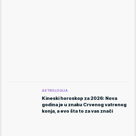
ASTROLOGIJA
Kineski horoskop za 2026: Nova
godina je u znaku Crvenog vatrenog
konja, a evo šta to za vas znači