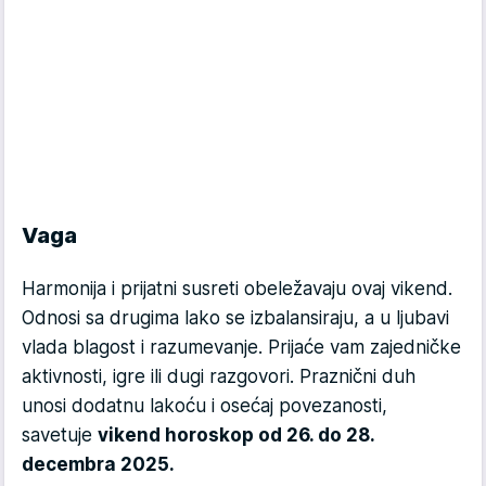
Vaga
Harmonija i prijatni susreti obeležavaju ovaj vikend.
Odnosi sa drugima lako se izbalansiraju, a u ljubavi
vlada blagost i razumevanje. Prijaće vam zajedničke
aktivnosti, igre ili dugi razgovori. Praznični duh
unosi dodatnu lakoću i osećaj povezanosti,
savetuje
vikend horoskop od 26. do 28.
decembra 2025.