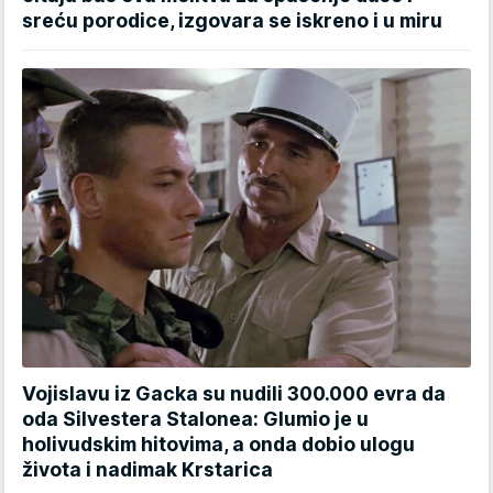
sreću porodice, izgovara se iskreno i u miru
Vojislavu iz Gacka su nudili 300.000 evra da
oda Silvestera Stalonea: Glumio je u
holivudskim hitovima, a onda dobio ulogu
života i nadimak Krstarica