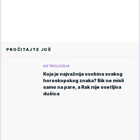
PROČITAJTE JOŠ
ASTROLOGIJA
Koja je najvažnija osobina svakog
horoskopskog znaka? Bik ne misli
samo na pare, a Rak nije osetljiva
dušica