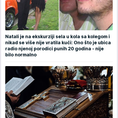
Natali je na ekskurziji sela u kola sa kolegom i
nikad se više nije vratila kući: Ono što je ubica
radio njenoj porodici punih 20 godina - nije
bilo normalno