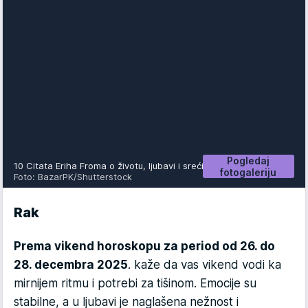
Pogledaj
10 Citata Eriha Froma o životu, ljubavi i sreći
fotogaleriju
Foto: BazarPK/Shutterstock
Rak
Prema vikend horoskopu za period od 26. do
28. decembra 2025
. kaže da vas vikend vodi ka
mirnijem ritmu i potrebi za tišinom. Emocije su
stabilne, a u ljubavi je naglašena nežnost i