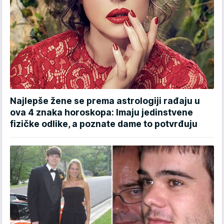
Najlepše žene se prema astrologiji rađaju u
ova 4 znaka horoskopa: Imaju jedinstvene
fizičke odlike, a poznate dame to potvrđuju