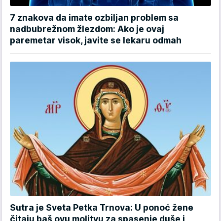
7 znakova da imate ozbiljan problem sa
nadbubrežnom žlezdom: Ako je ovaj
paremetar visok, javite se lekaru odmah
Sutra je Sveta Petka Trnova: U ponoć žene
čitaju baš ovu molitvu za spasenje duše i