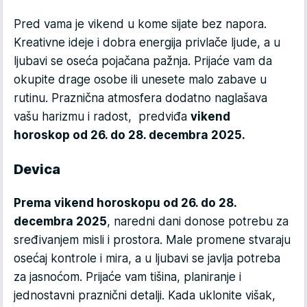
Pred vama je vikend u kome sijate bez napora.
Kreativne ideje i dobra energija privlače ljude, a u
ljubavi se oseća pojačana pažnja. Prijaće vam da
okupite drage osobe ili unesete malo zabave u
rutinu. Praznična atmosfera dodatno naglašava
vašu harizmu i radost, predviđa
vikend
horoskop od 26. do 28. decembra 2025.
Devica
Prema vikend horoskopu od 26. do 28.
decembra 2025
, naredni dani donose potrebu za
sređivanjem misli i prostora. Male promene stvaraju
osećaj kontrole i mira, a u ljubavi se javlja potreba
za jasnoćom. Prijaće vam tišina, planiranje i
jednostavni praznični detalji. Kada uklonite višak,