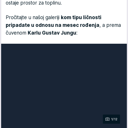
ostaje prostor za toplinu.
Pročitajte u našoj galeriji
kom tipu ličnosti
pripadate u odnosu na mesec rođenja
, a prema
čuvenom
Karlu Gustav Jungu
:
1/12