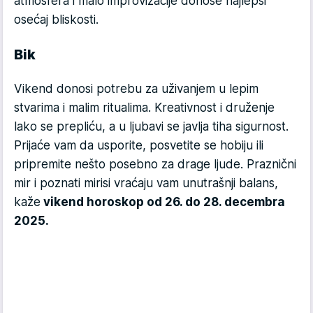
atmosfera i malo improvizacije donose najlepši
osećaj bliskosti.
Bik
Vikend donosi potrebu za uživanjem u lepim
stvarima i malim ritualima. Kreativnost i druženje
lako se prepliću, a u ljubavi se javlja tiha sigurnost.
Prijaće vam da usporite, posvetite se hobiju ili
pripremite nešto posebno za drage ljude. Praznični
mir i poznati mirisi vraćaju vam unutrašnji balans,
kaže
vikend horoskop od 26. do 28. decembra
2025.