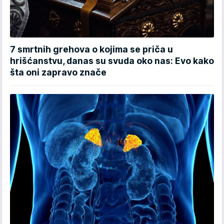
7 smrtnih grehova o kojima se priča u
hrišćanstvu, danas su svuda oko nas: Evo kako
šta oni zapravo znače