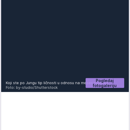
Pogledaj
Koji ste po Jungu tip ličnosti u odnosu na mesec rođenja
fotogaleriju
Foto: by-studio/Shutterstock