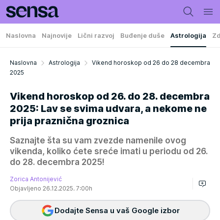
Naslovna
Najnovije
Lični razvoj
Buđenje duše
Astrologija
Zd
Naslovna
Astrologija
Vikend horoskop od 26 do 28 decembra
2025
Vikend horoskop od 26. do 28. decembra
2025: Lav se svima udvara, a nekome ne
prija praznična groznica
Saznajte šta su vam zvezde namenile ovog
vikenda, koliko ćete sreće imati u periodu od 26.
do 28. decembra 2025!
Zorica Antonijević
Objavljeno 26.12.2025. 7:00h
Dodajte Sensa u vaš Google izbor