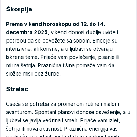
Škorpija
Prema vikend horoskopu od 12. do 14.
decembra 2025
, vikend donosi dublje uvide i
potrebu da se povežete sa sobom. Emocije su
intenzivne, ali korisne, a u ljubavi se otvaraju
iskrene teme. Prijaće vam povlačenje, pisanje ili
mirna šetnja. Praznična tišina pomaže vam da
složite misli bez žurbe.
Strelac
Oseća se potreba za promenom rutine i malom
avanturom. Spontani planovi donose osveženje, a u
ljubavi se javlja vedrina i smeh. Prijaće vam izlet,
šetnja ili nova aktivnost. Praznična energija vas
podseća da radost često dolazi iz jednostavnih