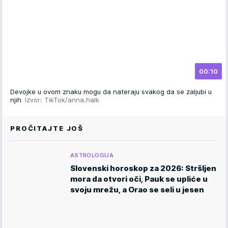
00:10
Devojke u ovom znaku mogu da nateraju svakog da se zaljubi u
njih
Izvor: TikTok/anna.halk
PROČITAJTE JOŠ
ASTROLOGIJA
Slovenski horoskop za 2026: Stršljen
mora da otvori oči, Pauk se upliće u
svoju mrežu, a Orao se seli u jesen