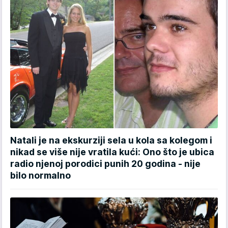
Natali je na ekskurziji sela u kola sa kolegom i
nikad se više nije vratila kući: Ono što je ubica
radio njenoj porodici punih 20 godina - nije
bilo normalno