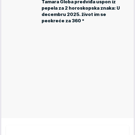
Tamara Globa predviđa uspon iz
pepela za 2 horoskopska znaka: U
decembru 2025. život im se
peokreće za 360 °