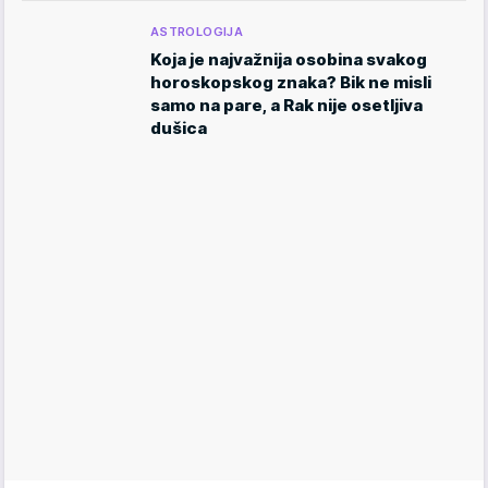
ASTROLOGIJA
Koja je najvažnija osobina svakog
horoskopskog znaka? Bik ne misli
samo na pare, a Rak nije osetljiva
dušica