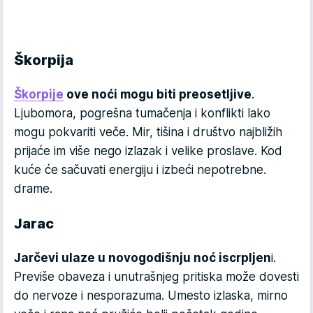
Škorpija
Škorpije
ove noći mogu biti preosetljive
.
Ljubomora, pogrešna tumačenja i konflikti lako
mogu pokvariti veče. Mir, tišina i društvo najbližih
prijaće im više nego izlazak i velike proslave. Kod
kuće će sačuvati energiju i izbeći nepotrebne.
drame.
Jarac
Jarčevi ulaze u novogodišnju noć iscrpljen
i.
Previše obaveza i unutrašnjeg pritiska može dovesti
do nervoze i nesporazuma. Umesto izlaska, mirno