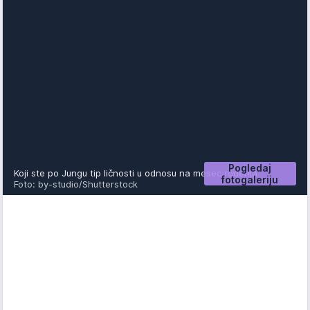
Pogledaj
Koji ste po Jungu tip ličnosti u odnosu na mesec rođenja
fotogaleriju
Foto: by-studio/Shutterstock