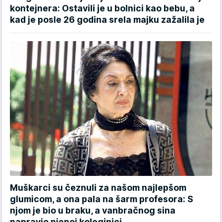
kontejnera: Ostavili je u bolnici kao bebu, a
kad je posle 26 godina srela majku zažalila je
Muškarci su čeznuli za našom najlepšom
glumicom, a ona pala na šarm profesora: S
njom je bio u braku, a vanbračnog sina
napravio njenoj koleginici