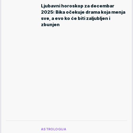
Ljubavni horoskop za decembar
2025: Bika očekuje drama koja menja
sve, a evo ko će biti zaljubljen i
zbunjen
ASTROLOGIJA