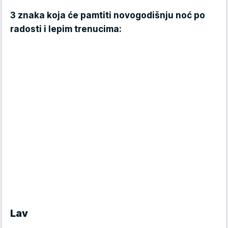
3 znaka koja će pamtiti novogodišnju noć po
radosti i lepim trenucima:
Lav