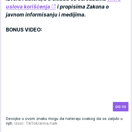
uslova korišćenja
i propisima Zakona o
javnom informisanju i medijima.
BONUS VIDEO:
00:10
Devojke u ovom znaku mogu da nateraju svakog da se zaljubi u
njih
Izvor: TikTok/anna.halk