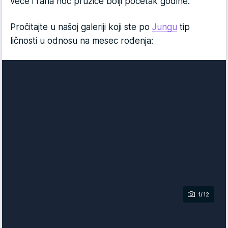
veče i rana noć pružiće bolji početak godine.
Pročitajte u našoj galeriji koji ste po
Jungu
tip
ličnosti u odnosu na mesec rođenja:
1/12