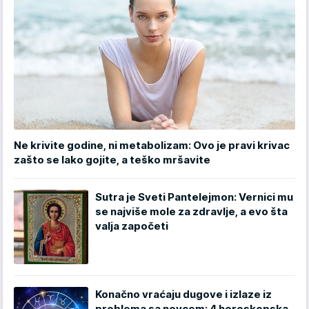
Ne krivite godine, ni metabolizam: Ovo je pravi krivac
zašto se lako gojite, a teško mršavite
Sutra je Sveti Pantelejmon: Vernici mu
se najviše mole za zdravlje, a evo šta
valja započeti
Konačno vraćaju dugove i izlaze iz
problema sa novcem: 4 horoskopska