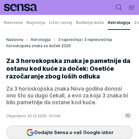
Naslovna
Najnovije
Lični razvoj
Buđenje duše
Astrologija
Zd
Naslovna
Astrologija
3 najsrećnija i 3 najnesrećnija
horoskopska znaka za doček 2026
Za 3 horoskopska znaka je pametnije da
ostanu kod kuće za doček: Osetiće
razočaranje zbog loših odluka
Za 3 horoskopska znaka Nova godina donosi
ono što su dugo čekali, a evo za koja 3 znaka bi
bilo pametnije da ostane kod kuće.
Objavljeno 30.12.2025. 15:04h
Dodajte Sensa u vaš Google izbor