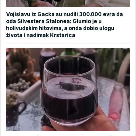
Vojislavu iz Gacka su nudili 300.000 evra da
oda Silvestera Stalonea: Glumio je u
holivudskim hitovima, a onda dobio ulogu
života i nadimak Krstarica