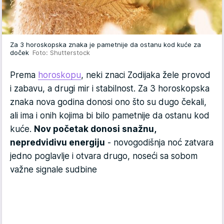
Za 3 horoskopska znaka je pametnije da ostanu kod kuće za
doček
Foto: Shutterstock
Prema
horoskopu
, neki znaci Zodijaka žele provod
i zabavu, a drugi mir i stabilnost. Za 3 horoskopska
znaka nova godina donosi ono što su dugo čekali,
ali ima i onih kojima bi bilo pametnije da ostanu kod
kuće.
Nov početak donosi snažnu,
nepredvidivu energiju
- novogodišnja noć zatvara
jedno poglavlje i otvara drugo, noseći sa sobom
važne signale sudbine