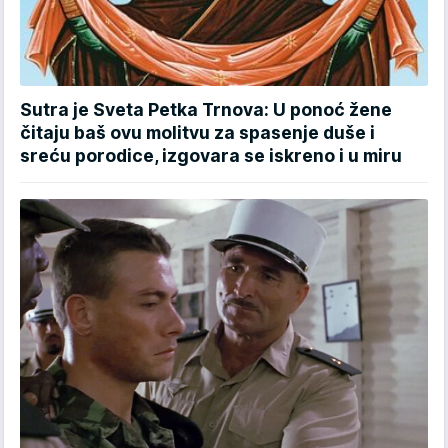
Sutra je Sveta Petka Trnova: U ponoć žene
čitaju baš ovu molitvu za spasenje duše i
sreću porodice, izgovara se iskreno i u miru