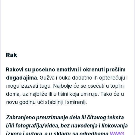
Rak
Rakovi su posebno emotivni i okrenuti prošlim
događajima
. Gužva i buka dodatno ih opterećuju i
mogu izazvati tugu. Najbolje će se osećati u toplini
doma, uz najbliže ili u tišini koja umiruje. Tako će u
novu godinu ući stabilniji i smireniji.
Zabranjeno preuzimanje dela ili čitavog teksta
i/ili fotografija/videa, bez navođenja i linkovanja
izvora i autora, a u skladu sa odredbama
WMG