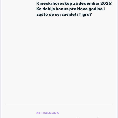
Kineski horoskop za decembar 2025:
Ko dobija bonus pre Nove godine i
zašto će svi zavideti Tigru?
ASTROLOGIJA