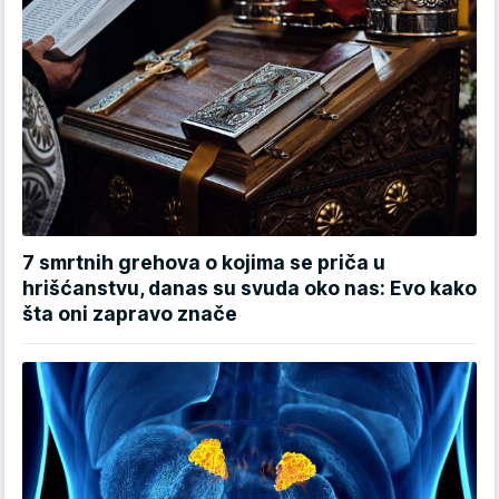
7 smrtnih grehova o kojima se priča u
hrišćanstvu, danas su svuda oko nas: Evo kako
šta oni zapravo znače