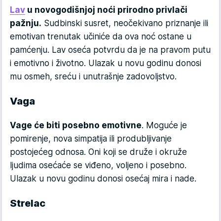
Lav
u novogodišnjoj noći prirodno privlači
pažnju.
Sudbinski susret, neočekivano priznanje ili
emotivan trenutak učiniće da ova noć ostane u
pamćenju. Lav oseća potvrdu da je na pravom putu
i emotivno i životno. Ulazak u novu godinu donosi
mu osmeh, sreću i unutrašnje zadovoljstvo.
Vaga
Vage će biti posebno emotivne
. Moguće je
pomirenje, nova simpatija ili produbljivanje
postojećeg odnosa. Oni koji se druže i okruže
ljudima osećaće se viđeno, voljeno i posebno.
Ulazak u novu godinu donosi osećaj mira i nade.
Strelac