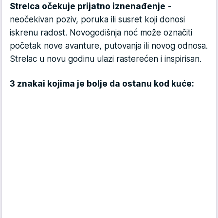
Strelca očekuje prijatno iznenađenje
-
neočekivan poziv, poruka ili susret koji donosi
iskrenu radost. Novogodišnja noć može označiti
početak nove avanture, putovanja ili novog odnosa.
Strelac u novu godinu ulazi rasterećen i inspirisan.
3 znakai kojima je bolje da ostanu kod kuće: