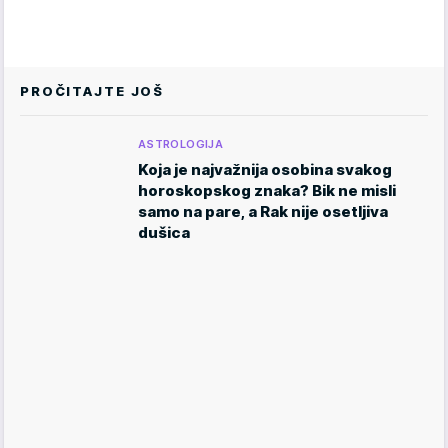
PROČITAJTE JOŠ
ASTROLOGIJA
Koja je najvažnija osobina svakog
horoskopskog znaka? Bik ne misli
samo na pare, a Rak nije osetljiva
dušica