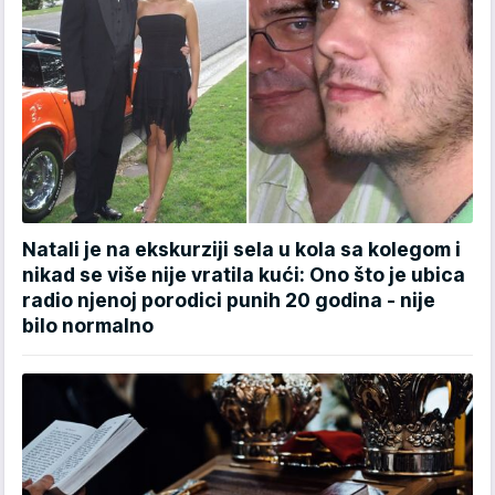
Natali je na ekskurziji sela u kola sa kolegom i
nikad se više nije vratila kući: Ono što je ubica
radio njenoj porodici punih 20 godina - nije
bilo normalno