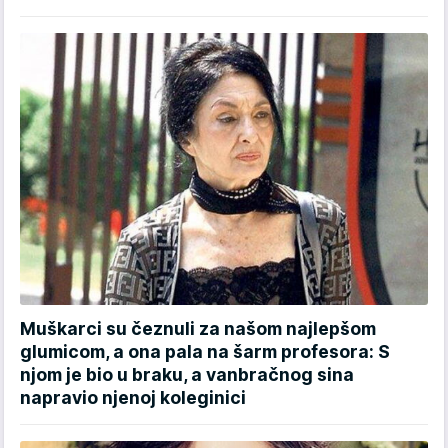
Muškarci su čeznuli za našom najlepšom
glumicom, a ona pala na šarm profesora: S
njom je bio u braku, a vanbračnog sina
napravio njenoj koleginici