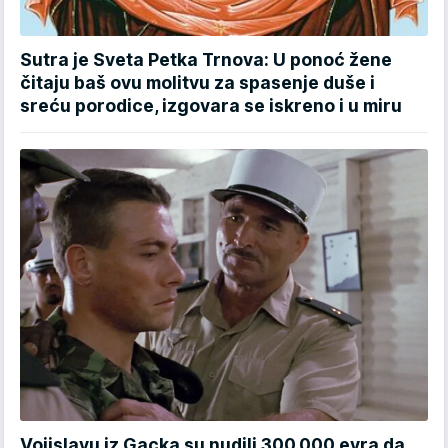
Sutra je Sveta Petka Trnova: U ponoć žene
čitaju baš ovu molitvu za spasenje duše i
sreću porodice, izgovara se iskreno i u miru
Vojislavu iz Gacka su nudili 300.000 evra da