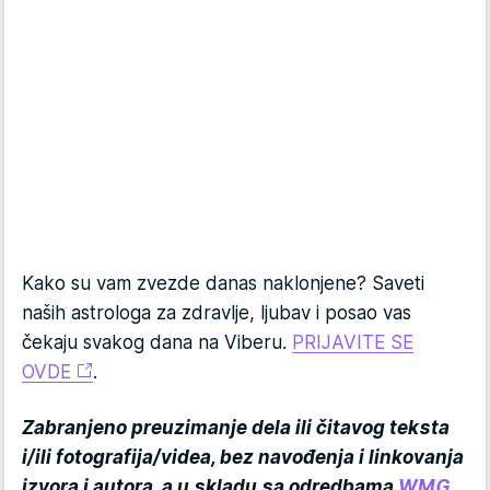
Kako su vam zvezde danas naklonjene? Saveti
naših astrologa za zdravlje, ljubav i posao vas
čekaju svakog dana na Viberu.
PRIJAVITE SE
OVDE
.
Zabranjeno preuzimanje dela ili čitavog teksta
i/ili fotografija/videa, bez navođenja i linkovanja
izvora i autora, a u skladu sa odredbama
WMG