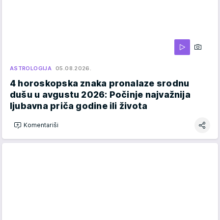
ASTROLOGIJA
05.08.2026.
4 horoskopska znaka pronalaze srodnu
dušu u avgustu 2026: Počinje najvažnija
ljubavna priča godine ili života
Komentariši