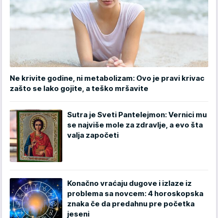
Ne krivite godine, ni metabolizam: Ovo je pravi krivac
zašto se lako gojite, a teško mršavite
Sutra je Sveti Pantelejmon: Vernici mu
se najviše mole za zdravlje, a evo šta
valja započeti
Konačno vraćaju dugove i izlaze iz
problema sa novcem: 4 horoskopska
znaka če da predahnu pre početka
jeseni