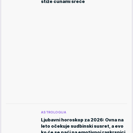
stiže cunami sreće
ASTROLOGIJA
Ljubavni horoskop za 2026: Ovna na
leto očekuje sudbinski susret, a evo
ko će se naći na emotivnoj raskrsnici