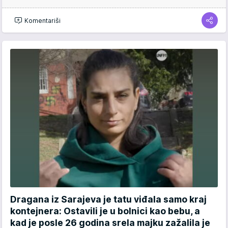
Komentariši
Dragana iz Sarajeva je tatu viđala samo kraj
kontejnera: Ostavili je u bolnici kao bebu, a
kad je posle 26 godina srela majku zažalila je