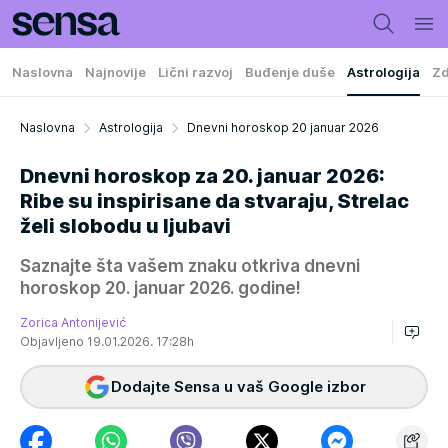
Naslovna
Najnovije
Lični razvoj
Buđenje duše
Astrologija
Zd
Naslovna
Astrologija
Dnevni horoskop 20 januar 2026
Dnevni horoskop za 20. januar 2026:
Ribe su inspirisane da stvaraju, Strelac
želi slobodu u ljubavi
Saznajte šta vašem znaku otkriva dnevni
horoskop 20. januar 2026. godine!
Zorica Antonijević
Objavljeno 19.01.2026. 17:28h
Dodajte Sensa u vaš Google izbor