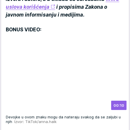
uslova korišćenja
i propisima Zakona o
javnom informisanju i medijima.
BONUS VIDEO:
00:10
Devojke u ovom znaku mogu da nateraju svakog da se zaljubi u
njih
Izvor: TikTok/anna.halk