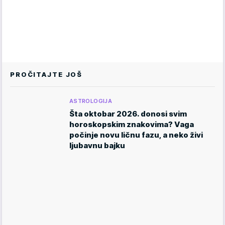
PROČITAJTE JOŠ
ASTROLOGIJA
Šta oktobar 2026. donosi svim
horoskopskim znakovima? Vaga
počinje novu ličnu fazu, a neko živi
ljubavnu bajku