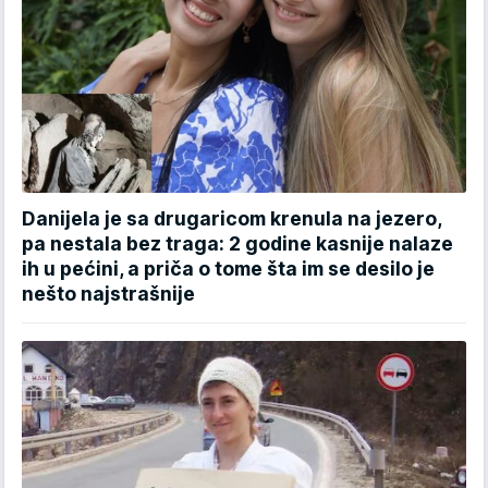
Danijela je sa drugaricom krenula na jezero,
pa nestala bez traga: 2 godine kasnije nalaze
ih u pećini, a priča o tome šta im se desilo je
nešto najstrašnije