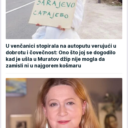
U venčanici stopirala na autoputu verujući u
dobrotu i čovečnost: Ono što joj se dogodilo
kad je ušla u Muratov džip nije mogla da
zamisli ni u najgorem košmaru