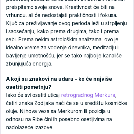
preispitamo svoje snove. Kreativnost će biti na
vrhuncu, ali će nedostajati praktičnosti i fokusa.
Ključ za preživljavanje ovog perioda leži u strpljenju
i saosećanju, kako prema drugima, tako i prema
sebi. Prema nekim astrološkim analizama, ovo je
idealno vreme za vođenje dnevnika, meditaciju i
bavljenje umetnošću, jer se tako najbolje kanališe
zbunjujuća energija.
A koji su znakovi na udaru - ko će najviše
osetiti pometnju?
Iako će svi osetiti uticaj
retrogradnog Merkura
,
četiri znaka Zodijaka naći će se u središtu kosmičke
oluje. Njihova veza sa Merkurom ili pozicija u
odnosu na Ribe čini ih posebno osetljivima na
nadolazeće izazove.