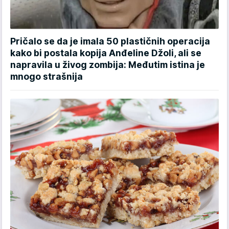
Pričalo se da je imala 50 plastičnih operacija
kako bi postala kopija Anđeline Džoli, ali se
napravila u živog zombija: Međutim istina je
mnogo strašnija