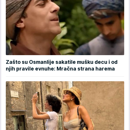
Zašto su Osmanlije sakatile mušku decu i od
njih pravile evnuhe: Mračna strana harema