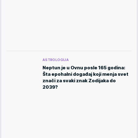
ASTROLOGIJA
Neptun je u Ovnu posle 165 godina:
Šta epohalni događaj koji menja svet
znači za svaki znak Zodijaka do
2039?