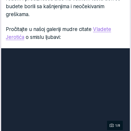
budete borili sa kašnjenjima i neočekivanim
greškama.
Pročitajte u našoj galeriji mudre citate
Vladete
Jerotića
o smislu ljubavi:
1/8