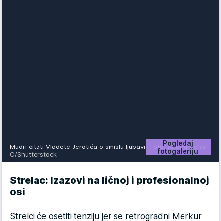
Pogledaj
Mudri citati Vladete Jerotića o smislu ljubavi
Foto: Khanthachai
fotogaleriju
C/Shutterstock
Strelac: Izazovi na ličnoj i profesionalnoj
osi
Strelci će osetiti tenziju jer se retrogradni Merkur