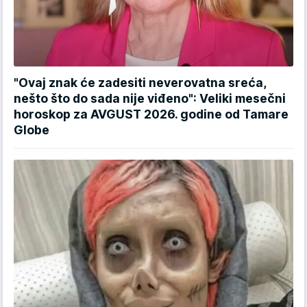
"Ovaj znak će zadesiti neverovatna sreća,
nešto što do sada nije viđeno": Veliki mesečni
horoskop za AVGUST 2026. godine od Tamare
Globe