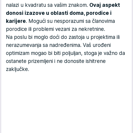
nalazi u kvadratu sa vašim znakom.
Ovaj aspekt
donosi izazove u oblasti doma, porodice i
karijere
. Mogući su nesporazumi sa članovima
porodice ili problemi vezani za nekretnine.
Na poslu bi moglo doći do zastoja u projektima ili
nerazumevanja sa nadređenima. Vaš urođeni
optimizam mogao bi biti poljuljan, stoga je važno da
ostanete prizemljeni i ne donosite ishitrene
zaključke.