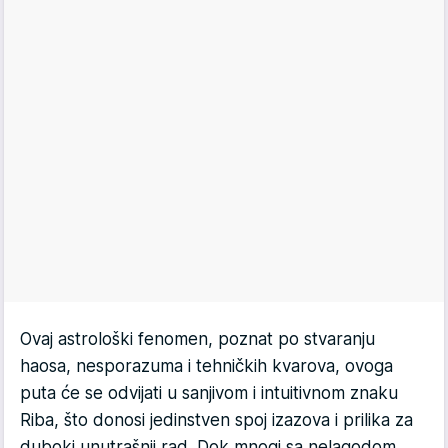
Ovaj astrološki fenomen, poznat po stvaranju
haosa, nesporazuma i tehničkih kvarova, ovoga
puta će se odvijati u sanjivom i intuitivnom znaku
Riba, što donosi jedinstven spoj izazova i prilika za
duboki unutrašnji rad. Dok mnogi sa nelagodom