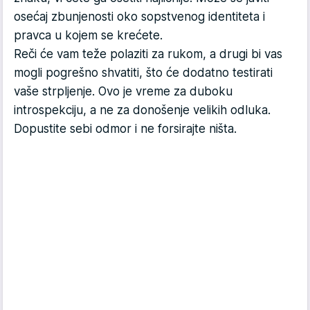
osećaj zbunjenosti oko sopstvenog identiteta i
pravca u kojem se krećete.
Reči će vam teže polaziti za rukom, a drugi bi vas
mogli pogrešno shvatiti, što će dodatno testirati
vaše strpljenje. Ovo je vreme za duboku
introspekciju, a ne za donošenje velikih odluka.
Dopustite sebi odmor i ne forsirajte ništa.