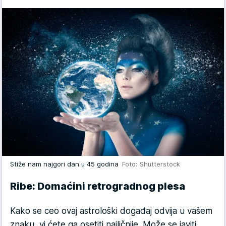
Stiže nam najgori dan u 45 godina
Foto: Shutterstock
Ribe: Domaćini retrogradnog plesa
Kako se ceo ovaj astrološki događaj odvija u vašem
znaku, vi ćete ga osetiti najličnije. Može se javiti