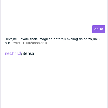
00:10
Devojke u ovom znaku mogu da nateraju svakog da se zaljubi u
njih
Izvor: TikTok/anna.halk
net.hr
/Sensa