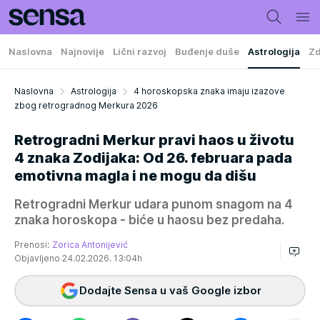
Naslovna
Najnovije
Lični razvoj
Buđenje duše
Astrologija
Zd
Naslovna
Astrologija
4 horoskopska znaka imaju izazove
zbog retrogradnog Merkura 2026
Retrogradni Merkur pravi haos u životu
4 znaka Zodijaka: Od 26. februara pada
emotivna magla i ne mogu da dišu
Retrogradni Merkur udara punom snagom na 4
znaka horoskopa - biće u haosu bez predaha.
Prenosi:
Zorica Antonijević
Objavljeno 24.02.2026. 13:04h
Dodajte Sensa u vaš Google izbor