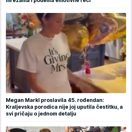
mrežama i podelila emotivne reči
Megan Markl proslavila 45. rođendan:
Kraljevska porodica nije joj uputila čestitku, a
svi pričaju o jednom detalju