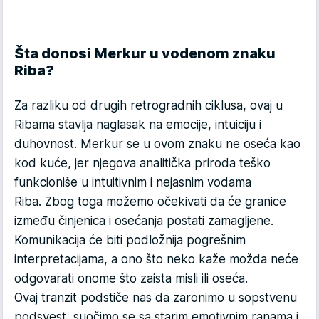
Šta donosi Merkur u vodenom znaku
Riba?
Za razliku od drugih retrogradnih ciklusa, ovaj u
Ribama stavlja naglasak na emocije, intuiciju i
duhovnost. Merkur se u ovom znaku ne oseća kao
kod kuće, jer njegova analitička priroda teško
funkcioniše u intuitivnim i nejasnim vodama
Riba. Zbog toga možemo očekivati da će granice
između činjenica i osećanja postati zamagljene.
Komunikacija će biti podložnija pogrešnim
interpretacijama, a ono što neko kaže možda neće
odgovarati onome što zaista misli ili oseća.
Ovaj tranzit podstiče nas da zaronimo u sopstvenu
podsvest, suočimo se sa starim emotivnim ranama i