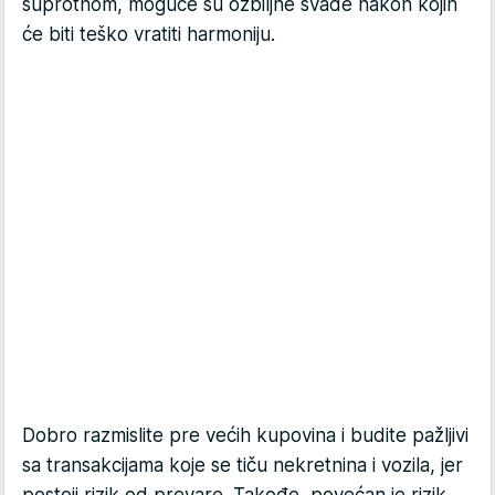
suprotnom, moguće su ozbiljne svađe nakon kojih
će biti teško vratiti harmoniju.
Dobro razmislite pre većih kupovina i budite pažljivi
sa transakcijama koje se tiču nekretnina i vozila, jer
postoji rizik od prevare. Takođe, povećan je rizik