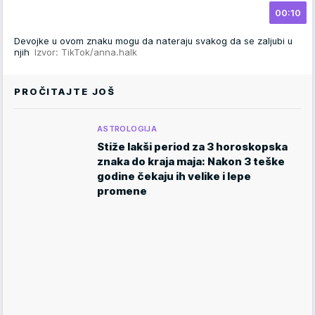
00:10
Devojke u ovom znaku mogu da nateraju svakog da se zaljubi u
njih
Izvor: TikTok/anna.halk
PROČITAJTE JOŠ
ASTROLOGIJA
Stiže lakši period za 3 horoskopska
znaka do kraja maja: Nakon 3 teške
godine čekaju ih velike i lepe
promene