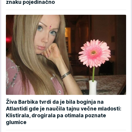
znaku pojedinačno
Živa Barbika tvrdi da je bila boginja na
Atlantidi gde je naučila tajnu večne mladosti:
Klistirala, drogirala pa otimala poznate
glumice