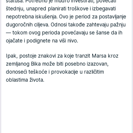
statusa. Potrebno je mudro investirati, povećati
štednju, unapred planirati troškove i izbegavati
nepotrebna iskušenja. Ovo je period za postavljanje
dugoročnih ciljeva. Odnosi takođe zahtevaju pažnju
— tokom ovog perioda povećavaju se šanse da ih
ojačate i podignete na viši nivo.
Ipak, postoje znakovi za koje tranzit Marsa kroz
zemljanog Bika može biti posebno izazovan,
donoseći teškoće i provokacije u različitim
oblastima života.