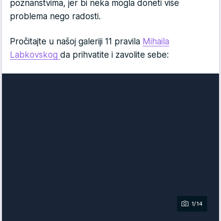
poznanstvima, jer bi neka mogla doneti više
problema nego radosti.
Pročitajte u našoj galeriji 11 pravila
Mihaila
Labkovskog
da prihvatite i zavolite sebe:
1/14