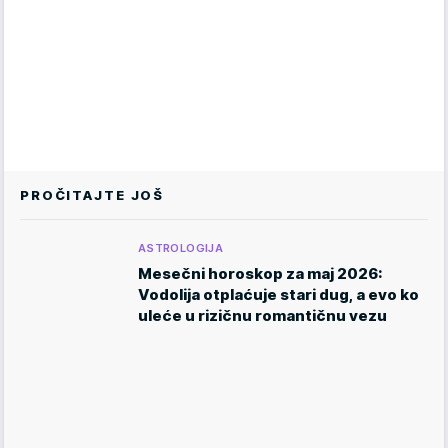
PROČITAJTE JOŠ
ASTROLOGIJA
Mesečni horoskop za maj 2026:
Vodolija otplaćuje stari dug, a evo ko
uleće u rizičnu romantičnu vezu