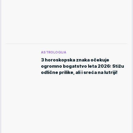
ASTROLOGIJA
3 horoskopska znaka očekuje
ogromno bogatstvo leta 2026: Stižu
odlične prilike, ali i sreća na lutriji!