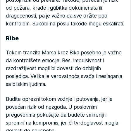
od požara, krađe i gubitka dokumenata ili
dragocenosti, pa je važno da sve držite pod
kontrolom. Sukobi na poslu takođe mogu eskalirati.
Ribe
Tokom tranzita Marsa kroz Bika posebno je važno
da kontrolišete emocije. Bes, impulsivnost i
razdražljivost mogli bi dovesti do ozbiljnih
posledica. Velika je verovatnoća svađa i neslaganja
sa bliskim ljudima.
Budite oprezni tokom vožnje i putovanja, jer je
povećan rizik od nezgoda. U poslovnim
pregovorima pokušajte da budete smireniji i
spremni na kompromis, jer bi tvrdoglavost mogla
dovesti do neuspeha.