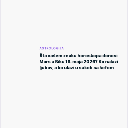
ASTROLOGIJA
Šta vašem znaku horoskopa donosi
Mars u Biku 18. maja 2026? Ko nalazi
ljubav, a ko ulazi u sukob sa šefom