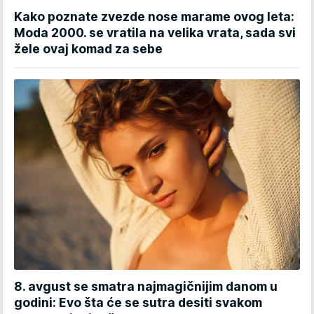
Kako poznate zvezde nose marame ovog leta:
Moda 2000. se vratila na velika vrata, sada svi
žele ovaj komad za sebe
8. avgust se smatra najmagičnijim danom u
godini: Evo šta će se sutra desiti svakom