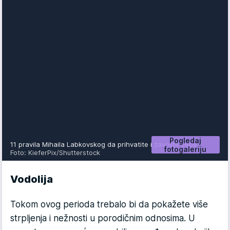
Pogledaj
11 pravila Mihaila Labkovskog da prihvatite i zavolite sebe
fotogaleriju
Foto: KieferPix/Shutterstock
Vodolija
Tokom ovog perioda trebalo bi da pokažete više
strpljenja i nežnosti u porodičnim odnosima. U