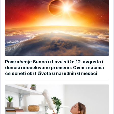
Pomračenje Sunca u Lavu stiže 12. avgusta i
donosi neočekivane promene: Ovim znacima
će doneti obrt života u narednih 6 meseci