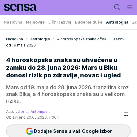
Naslovna
Najnovije
Lični razvoj
Buđenje duše
Astrologija
Zd
Naslovna
Astrologija
4 horoskopska znaka očekuju izazovi
od 19 maja 2026
4 horoskopska znaka su uhvaćena u
zamku do 28. juna 2026: Mars u Biku
donosi rizik po zdravlje, novac i ugled
Mars od 19. maja do 28. juna 2026. tranzitira kroz
znak Bika, a 4 horoskopska znaka su u velikom
riziku.
Autor:
Zorica Antonijević
Objavljeno 20.05.2026. 7:00h
Dodajte Sensa u vaš Google izbor