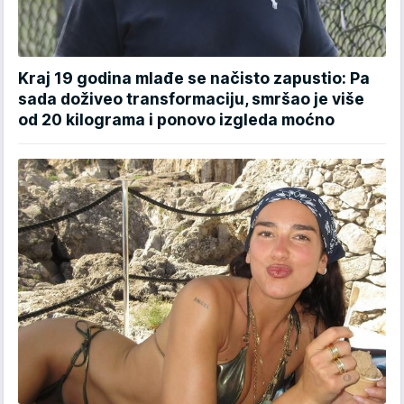
Kraj 19 godina mlađe se načisto zapustio: Pa
sada doživeo transformaciju, smršao je više
od 20 kilograma i ponovo izgleda moćno