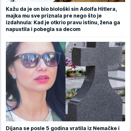
Kažu da je on bio biološki sin Adolfa Hitlera,
majka mu sve priznala pre nego što je
izdahnula: Kad je otkrio pravu istinu, žena ga
napustila i pobegla sa decom
Dijana se posle 5 godina vratila iz Nemačke i