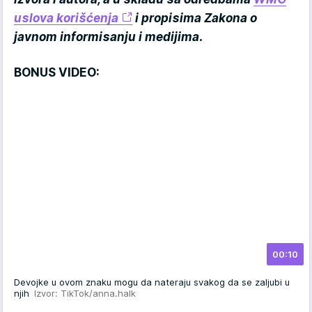
uslova korišćenja
i propisima Zakona o
javnom informisanju i medijima.
BONUS VIDEO:
00:10
Devojke u ovom znaku mogu da nateraju svakog da se zaljubi u
njih
Izvor: TikTok/anna.halk