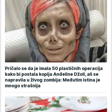
Pričalo se da je imala 50 plastičnih operacija
kako bi postala kopija Anđeline Džoli, ali se
napravila u živog zombija: Međutim istina je
mnogo strašnija