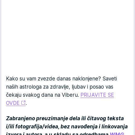
Kako su vam zvezde danas naklonjene? Saveti
naših astrologa za zdravlje, ljubav i posao vas
čekaju svakog dana na Viberu.
PRIJAVITE SE
OVDE
.
Zabranjeno preuzimanje dela ili čitavog teksta
i/ili fotografija/videa, bez navođenja i linkovanja
izvora i autora, a u skladu sa odredbama
WMG