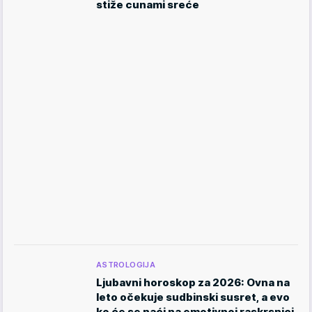
stiže cunami sreće
ASTROLOGIJA
Ljubavni horoskop za 2026: Ovna na
leto očekuje sudbinski susret, a evo
ko će se naći na emotivnoj raskrsnici