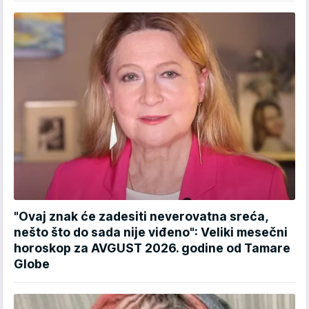
"Ovaj znak će zadesiti neverovatna sreća,
nešto što do sada nije viđeno": Veliki mesečni
horoskop za AVGUST 2026. godine od Tamare
Globe