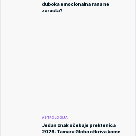
duboka emocionalna rana ne
zarasta?
ASTROLOGIJA
Jedan znak očekuje prektenica
2026: Tamara Globa otkriva kome