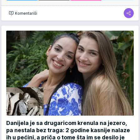
Komentariši
Danijela je sa drugaricom krenula na jezero,
pa nestala bez traga: 2 godine kasnije nalaze
ih u pećini, a priča o tome šta im se desilo je