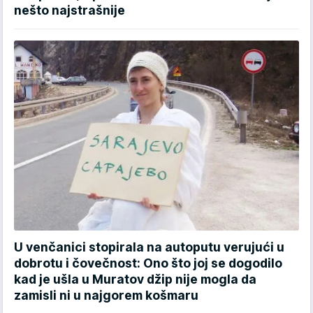
nešto najstrašnije
U venčanici stopirala na autoputu verujući u
dobrotu i čovečnost: Ono što joj se dogodilo
kad je ušla u Muratov džip nije mogla da
zamisli ni u najgorem košmaru