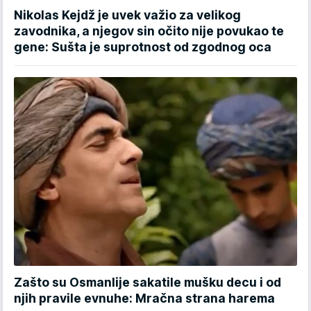
Nikolas Kejdž je uvek važio za velikog
zavodnika, a njegov sin očito nije povukao te
gene: Sušta je suprotnost od zgodnog oca
Zašto su Osmanlije sakatile mušku decu i od
njih pravile evnuhe: Mračna strana harema