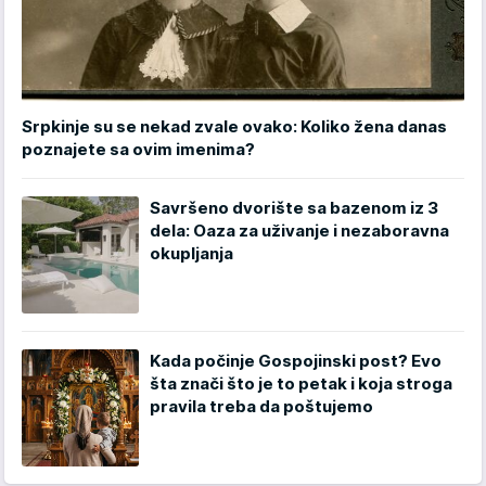
Srpkinje su se nekad zvale ovako: Koliko žena danas
poznajete sa ovim imenima?
Savršeno dvorište sa bazenom iz 3
dela: Oaza za uživanje i nezaboravna
okupljanja
Kada počinje Gospojinski post? Evo
šta znači što je to petak i koja stroga
pravila treba da poštujemo