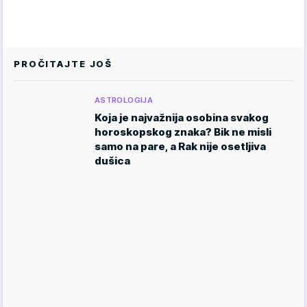
PROČITAJTE JOŠ
ASTROLOGIJA
Koja je najvažnija osobina svakog
horoskopskog znaka? Bik ne misli
samo na pare, a Rak nije osetljiva
dušica