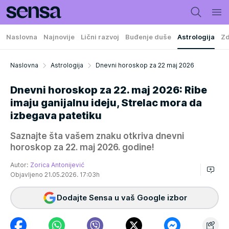
Naslovna
Najnovije
Lični razvoj
Buđenje duše
Astrologija
Zd
Naslovna
Astrologija
Dnevni horoskop za 22 maj 2026
Dnevni horoskop za 22. maj 2026: Ribe
imaju ganijalnu ideju, Strelac mora da
izbegava patetiku
Saznajte šta vašem znaku otkriva dnevni
horoskop za 22. maj 2026. godine!
Autor:
Zorica Antonijević
Objavljeno 21.05.2026. 17:03h
Dodajte Sensa u vaš Google izbor