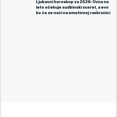
Ljubavni horoskop za 2026: Ovna na
leto očekuje sudbinski susret, a evo
ko će se naći na emotivnoj raskrsnici