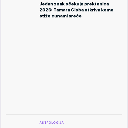
Jedan znak očekuje prektenica
2026: Tamara Globa otkriva kome
stiže cunami sreće
ASTROLOGIJA