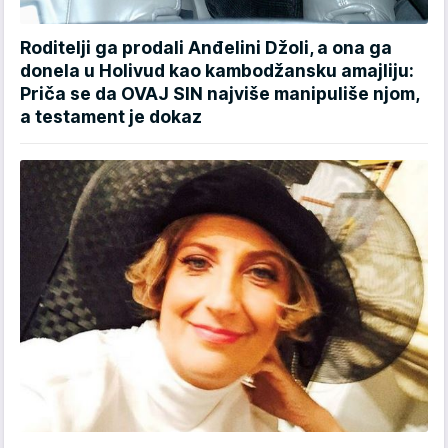
Roditelji ga prodali Anđelini Džoli, a ona ga
donela u Holivud kao kambodžansku amajliju:
Priča se da OVAJ SIN najviše manipuliše njom,
a testament je dokaz