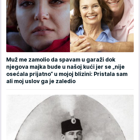
Muž me zamolio da spavam u garaži dok
njegova majka bude u našoj kući jer se „nije
osećala prijatno“ u mojoj blizini: Pristala sam
ali moj uslov ga je zaledio