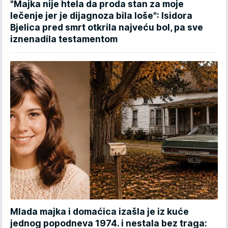
"Majka nije htela da proda stan za moje
lečenje jer je dijagnoza bila loše": Isidora
Bjelica pred smrt otkrila najveću bol, pa sve
iznenadila testamentom
Mlada majka i domaćica izašla je iz kuće
jednog popodneva 1974. i nestala bez traga: