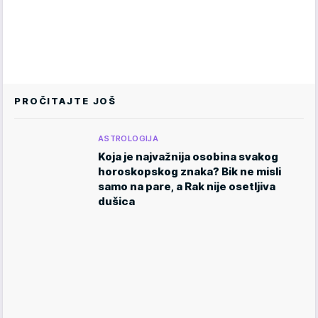
PROČITAJTE JOŠ
ASTROLOGIJA
Koja je najvažnija osobina svakog
horoskopskog znaka? Bik ne misli
samo na pare, a Rak nije osetljiva
dušica