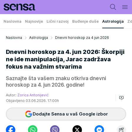
Naslovna
Najnovije
Lični razvoj
Buđenje duše
Astrologija
Zd
Naslovna
Astrologija
Dnevni horoskop za 4 jun 2026
Dnevni horoskop za 4. jun 2026: Škorpiji
ne ide manipulacija, Jarac zadržava
fokus na važnim stvarima
Saznajte šta vašem znaku otkriva dnevni
horoskop za 4. jun 2026. godine!
Autor:
Zorica Antonijević
Objavljeno 03.06.2026. 17:00h
Dodajte Sensa u vaš Google izbor