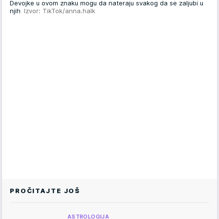
Devojke u ovom znaku mogu da nateraju svakog da se zaljubi u
njih
Izvor: TikTok/anna.halk
PROČITAJTE JOŠ
ASTROLOGIJA