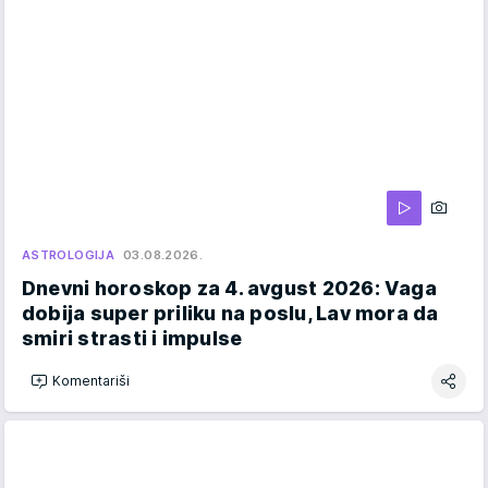
ASTROLOGIJA
03.08.2026.
Dnevni horoskop za 4. avgust 2026: Vaga
dobija super priliku na poslu, Lav mora da
smiri strasti i impulse
Komentariši