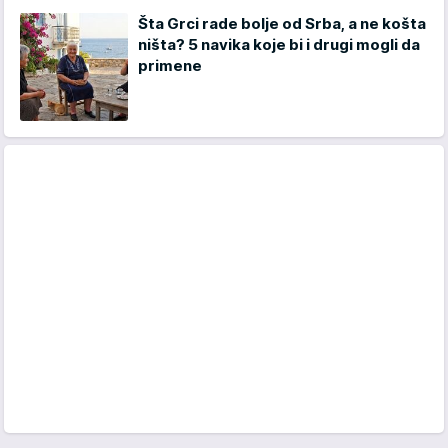
Šta Grci rade bolje od Srba, a ne košta
ništa? 5 navika koje bi i drugi mogli da
primene