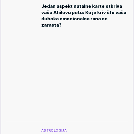
Jedan aspekt natalne karte otkriva
vašu Ahilovu petu: Ko je kriv što vaša
duboka emocionalna rana ne
zarasta?
ASTROLOGIJA