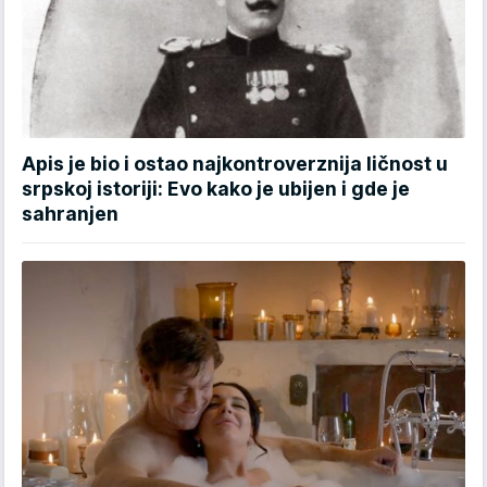
Apis je bio i ostao najkontroverznija ličnost u
srpskoj istoriji: Evo kako je ubijen i gde je
sahranjen