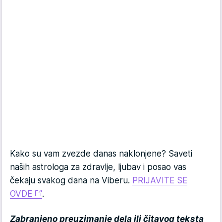
Kako su vam zvezde danas naklonjene? Saveti
naših astrologa za zdravlje, ljubav i posao vas
čekaju svakog dana na Viberu.
PRIJAVITE SE
OVDE
.
Zabranjeno preuzimanje dela ili čitavog teksta