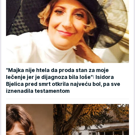
"Majka nije htela da proda stan za moje
lečenje jer je dijagnoza bila loše": Isidora
Bjelica pred smrt otkrila najveću bol, pa sve
iznenadila testamentom