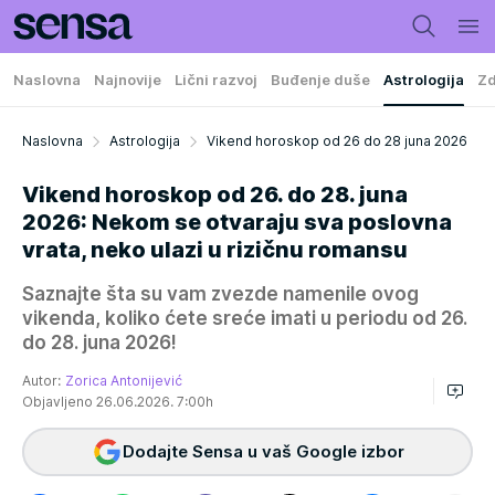
Naslovna
Najnovije
Lični razvoj
Buđenje duše
Astrologija
Zd
Naslovna
Astrologija
Vikend horoskop od 26 do 28 juna 2026
Vikend horoskop od 26. do 28. juna
2026: Nekom se otvaraju sva poslovna
vrata, neko ulazi u rizičnu romansu
Saznajte šta su vam zvezde namenile ovog
vikenda, koliko ćete sreće imati u periodu od 26.
do 28. juna 2026!
Autor:
Zorica Antonijević
Objavljeno 26.06.2026. 7:00h
Dodajte Sensa u vaš Google izbor