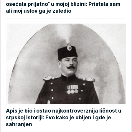
osećala prijatno“ u mojoj blizini: Pristala sam
ali moj uslov ga je zaledio
Apis je bio i ostao najkontroverznija ličnost u
srpskoj istoriji: Evo kako je ubijen i gde je
sahranjen