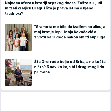
Najveća afera u istoriji srpskog dvora: Zašto su ljudi
mrzeli kraljicu Dragu i šta je prava istina o njenoj
trudnoći?
"Sramota me bilo da izađem na ulicu, a
moj krst je lep": Maja Kovačević o
životu sa 11 dece nakon smrti supruga
Šta Grci rade bolje od Srba, a ne košta
ništa? 5 navika koje bi i drugi mogli da
primene