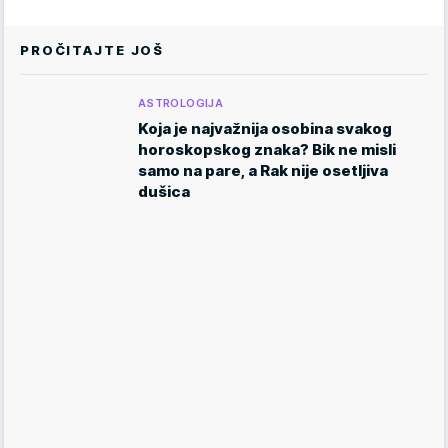
PROČITAJTE JOŠ
ASTROLOGIJA
Koja je najvažnija osobina svakog
horoskopskog znaka? Bik ne misli
samo na pare, a Rak nije osetljiva
dušica