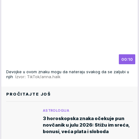
00:10
Devojke u ovom znaku mogu da nateraju svakog da se zaljubi u
njih
Izvor: TikTok/anna.halk
PROČITAJTE JOŠ
ASTROLOGIJA
3 horoskopska znaka očekuje pun
novčanik u julu 2026: Stižu im sreća,
bonusi, veća plata i sloboda