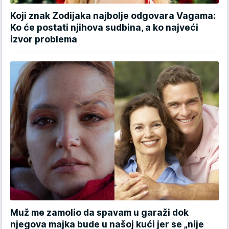
Koji znak Zodijaka najbolje odgovara Vagama:
Ko će postati njihova sudbina, a ko najveći
izvor problema
Muž me zamolio da spavam u garaži dok
njegova majka bude u našoj kući jer se „nije