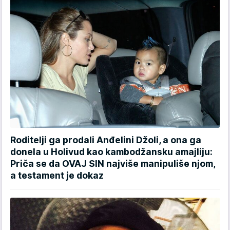
Roditelji ga prodali Anđelini Džoli, a ona ga
donela u Holivud kao kambodžansku amajliju:
Priča se da OVAJ SIN najviše manipuliše njom,
a testament je dokaz