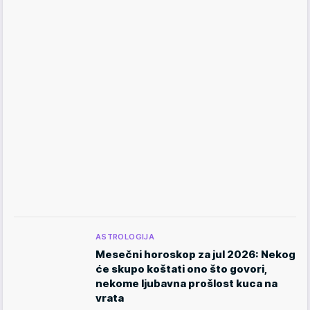
ASTROLOGIJA
Mesečni horoskop za jul 2026: Nekog
će skupo koštati ono što govori,
nekome ljubavna prošlost kuca na
vrata