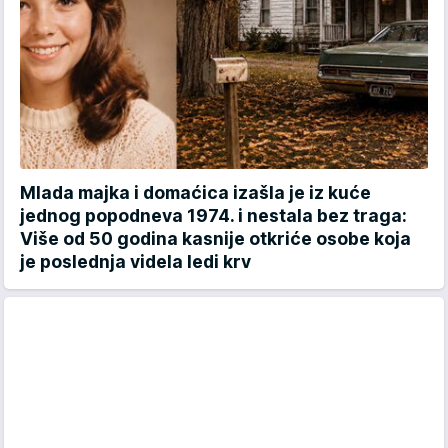
Mlada majka i domaćica izašla je iz kuće
jednog popodneva 1974. i nestala bez traga:
Više od 50 godina kasnije otkriće osobe koja
je poslednja videla ledi krv