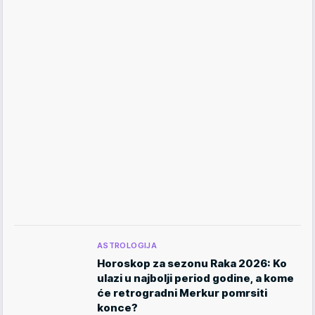
ASTROLOGIJA
Horoskop za sezonu Raka 2026: Ko
ulazi u najbolji period godine, a kome
će retrogradni Merkur pomrsiti
konce?