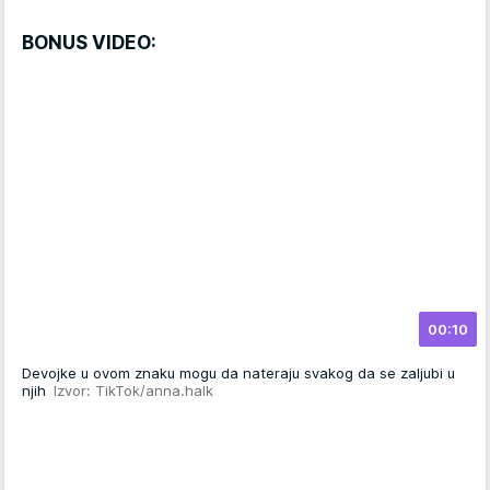
BONUS VIDEO:
00:10
Devojke u ovom znaku mogu da nateraju svakog da se zaljubi u
njih
Izvor: TikTok/anna.halk