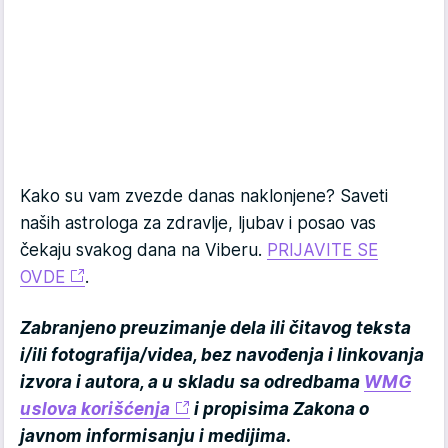
Kako su vam zvezde danas naklonjene? Saveti
naših astrologa za zdravlje, ljubav i posao vas
čekaju svakog dana na Viberu.
PRIJAVITE SE
OVDE
.
Zabranjeno preuzimanje dela ili čitavog teksta
i/ili fotografija/videa, bez navođenja i linkovanja
izvora i autora, a u skladu sa odredbama
WMG
uslova korišćenja
i propisima Zakona o
javnom informisanju i medijima.