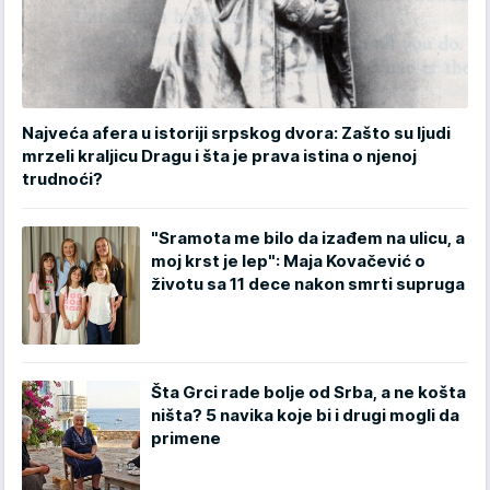
Najveća afera u istoriji srpskog dvora: Zašto su ljudi
mrzeli kraljicu Dragu i šta je prava istina o njenoj
trudnoći?
"Sramota me bilo da izađem na ulicu, a
moj krst je lep": Maja Kovačević o
životu sa 11 dece nakon smrti supruga
Šta Grci rade bolje od Srba, a ne košta
ništa? 5 navika koje bi i drugi mogli da
primene