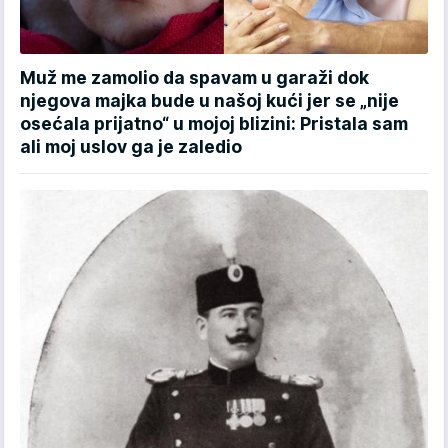
Muž me zamolio da spavam u garaži dok
njegova majka bude u našoj kući jer se „nije
osećala prijatno“ u mojoj blizini: Pristala sam
ali moj uslov ga je zaledio