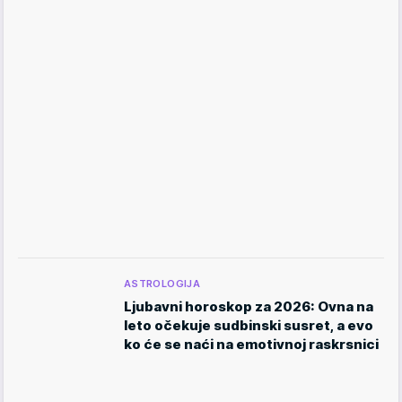
ASTROLOGIJA
Ljubavni horoskop za 2026: Ovna na
leto očekuje sudbinski susret, a evo
ko će se naći na emotivnoj raskrsnici