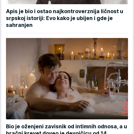
Apis je bio i ostao najkontroverznija ličnost u
srpskoj istoriji: Evo kako je ubijen i gde je
sahranjen
Bio je oženjeni zavisnik od intimnih odnosa, a u
bračni krevet doveo je devojčicu od 14.