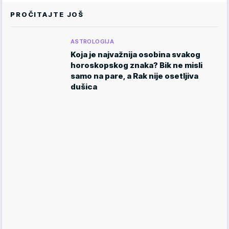
PROČITAJTE JOŠ
ASTROLOGIJA
Koja je najvažnija osobina svakog
horoskopskog znaka? Bik ne misli
samo na pare, a Rak nije osetljiva
dušica