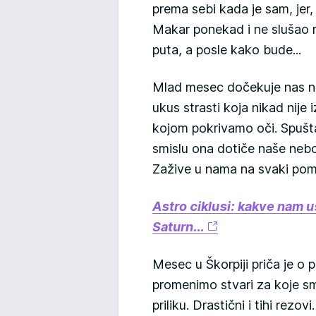
prema sebi kada je sam, jer,
Makar ponekad i ne slušao r
puta, a posle kako bude...
Mlad mesec dočekuje nas na 
ukus strasti koja nikad nije
kojom pokrivamo oči. Spuš
smislu ona dotiče naše nebo
Zažive u nama na svaki pome
Astro ciklusi: kakve nam u
Saturn...
Mesec u Škorpiji priča je 
promenimo stvari za koje s
priliku. Drastični i tihi rezo