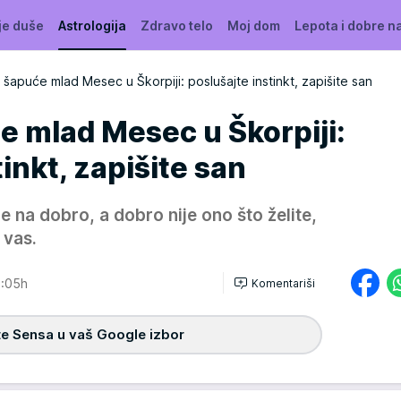
je duše
Astrologija
Zdravo telo
Moj dom
Lepota i dobre n
šapuće mlad Mesec u Škorpiji: poslušajte instinkt, zapišite san
e mlad Mesec u Škorpiji:
inkt, zapišite san
 na dobro, a dobro nije ono što želite,
 vas.
:05h
Komentariši
e Sensa u vaš Google izbor