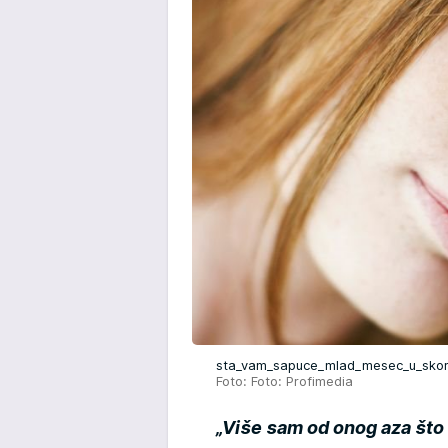
sta_vam_sapuce_mlad_mesec_u_skorpi
Foto: Foto: Profimedia
„Više sam od onog aza što