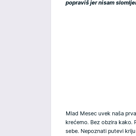
popraviš jer nisam slomlje
Mlad Mesec uvek naša prva 
krećemo. Bez obzira kako.
sebe. Nepoznati putevi kriju