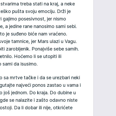
 stvarima treba stati na kraj, a neke
eško pušta svoju emociju. Drži je
i gajimo posesivnost, jer nismo
e, a jedine rane nanosimo sami sebi.
sto je suđeno biće nam vraćeno.
voje tamnice, jer Mars ulazi u Vagu.
 biti zarobljenik. Ponajviše sebe samih.
tnilo. Hoćemo li se utopiti ili
o sami da isusimo.
sa mrtve tačke i da se urezbari neki
rogutajte najveći ponos zastao u vama i
o još jednom. Do kraja. Do dubine u
gde se nalazite i zašto odavno niste
stoji. Da li dobar ili nije, otkrićete