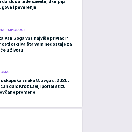
a da sluša tuđe savete, Škorpija
ugove i poverenje
NA PSIHOLOGI…
ka Van Goga vas najviše privlači?
čnosti otkriva šta vam nedostaje za
eće u životu
GIJA
roskopska znaka 8. avgust 2026.
an dan: Kroz Lavlji portal stižu
novčane promene