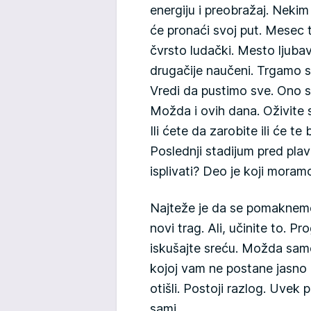
energiju i preobražaj. Nekim
će pronaći svoj put. Mesec t
čvrsto ludački. Mesto ljubav
drugačije naučeni. Trgamo s
Vredi da pustimo sve. Ono 
Možda i ovih dana. Oživite s
Ili ćete da zarobite ili će te
Poslednji stadijum pred plave
isplivati? Deo je koji moram
Najteže je da se pomaknemo 
novi trag. Ali, učinite to. P
iskušajte sreću. Možda sam
kojoj vam ne postane jasno 
otišli. Postoji razlog. Uvek po
sami.