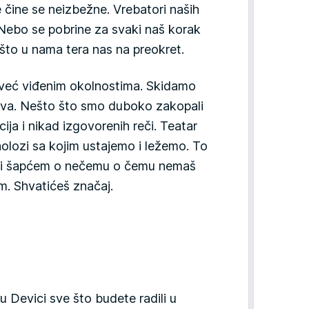
e čine se neizbežne. Vrebatori naših
Nebo se pobrine za svaki naš korak
ešto u nama tera nas na preokret.
već viđenim okolnostima. Skidamo
ova. Nešto što smo duboko zakopali
cija i nikad izgovorenih reči. Teatar
olozi sa kojim ustajemo i ležemo. To
 ti šapćem o nečemu o čemu nemaš
m. Shvatićeš značaj.
 Devici sve što budete radili u