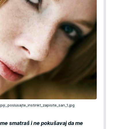
ji_poslusajte_instinkt_zapisite_san_1.jpg
 me smatraš i ne pokušavaj da me