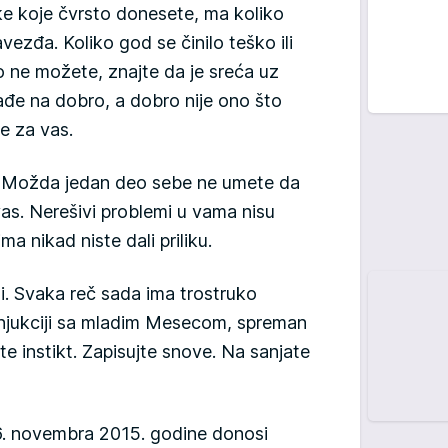
ke koje čvrsto donesete, ma koliko
vezđa. Koliko god se činilo teško ili
o ne možete, znajte da je sreća uz
ađe na dobro, a dobro nije ono što
je za vas.
. Možda jedan deo sebe ne umete da
 vas. Nerešivi problemi u vama nisu
ma nikad niste dali priliku.
ni. Svaka reč sada ima trostruko
onjukciji sa mladim Mesecom, spreman
te instikt. Zapisujte snove. Na sanjate
6. novembra 2015. godine donosi