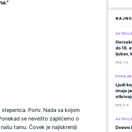
na."
NAJNO
ASTROLO
Horosko
do 16. 
ljubav, 
PRE 1 H
POPULAR
Ljudi ko
imaju j
otkrivaj
PRE 3 H
stepenica. Poriv. Nada sa kojom
 Ponekad se nevešto zaplićemo o
ASTROLO
 našu tamu. Čovek je najiskreniji
Dnevni 