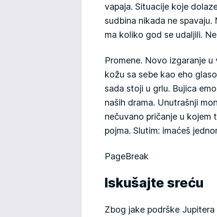
vapaja. Situacije koje dolaz
sudbina nikada ne spavaju. 
ma koliko god se udaljili. N
Promene. Novo izgaranje u 
kožu sa sebe kao eho glas
sada stoji u grlu. Bujica emo
naših drama. Unutrašnji mon
nečuvano pričanje u kojem
pojma. Slutim: imaćeš jedno
PageBreak
Iskušajte sreću
Zbog jake podrške Jupitera u