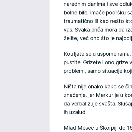
narednim danima i sve odlu
bolne bile, imaće podršku sa
traumatično ili kao nešto št
vas. Svaka priča mora da iz
želite, već ono što je najbol
Kotrljate se u uspomenama
pustite. Grizete i ono grize
problemi, samo situacije koji
Ništa nije onako kako se či
značenje, jer Merkur je u k
da verbalizuje svašta. Slušaj
ih uzalud.
Mlad Mesec u Škorpiji do 1