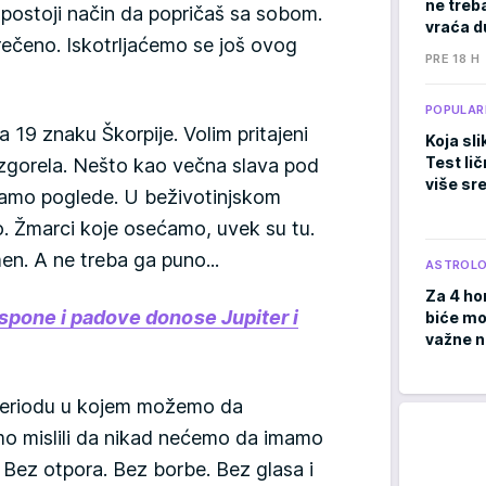
ne treb
 postoji način da popričaš sa sobom.
vraća d
ečeno. Iskotrljaćemo se još ovog
PRE 18 H
POPULAR
19 znaku Škorpije. Volim pritajeni
Koja sli
Test li
 izgorela. Nešto kao večna slava pod
više sr
tamo poglede. U beživotinjskom
. Žmarci koje osećamo, uvek su tu.
n. A ne treba ga puno...
ASTROLO
Za 4 ho
spone i padove donose Jupiter i
biće moć
važne 
o periodu u kojem možemo da
mo mislili da nikad nećemo da imamo
vi. Bez otpora. Bez borbe. Bez glasa i