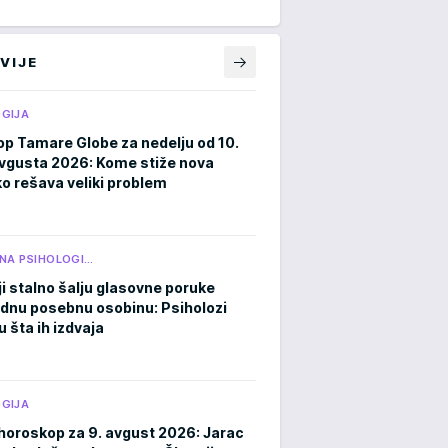
VIJE
GIJA
p Tamare Globe za nedelju od 10.
avgusta 2026: Kome stiže nova
ko rešava veliki problem
NA PSIHOLOGI…
ji stalno šalju glasovne poruke
ednu posebnu osobinu: Psiholozi
u šta ih izdvaja
GIJA
horoskop za 9. avgust 2026: Jarac