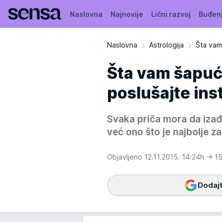
Naslovna
Najnovije
Lični razvoj
Buđen
Naslovna
Astrologija
Šta vam 
Šta vam šapuć
poslušajte inst
Svaka priča mora da izađe
već ono što je najbolje za
Objavljeno 12.11.2015. 14:24h
→ 15
Dodajt